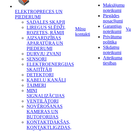
Maksājumu
noteikumi
ELEKTROPRECES UN
Piegādes
PIEDERUMI
nosacījumi
SADALES SKAPJI
Garantijas
LIREGUS SLĒDŽI,
Mūsu
Va
noteikumi
ROZETES, RĀMJI
kontakti
Privātuma
AIZSARDZĪBAS
politika
APARATŪRA UN
Sīkdatņu
PIEDERUMI
noteikumi
DURVJU ZVANI
Atteikuma
SENSORI
tiesības
ELEKTROENERĢIJAS
SKAITĪTĀJI
DETEKTORI
KABEĻU KANĀLI
TAIMERI
MINI
SIGNALIZĀCIJAS
VENTILĀTORI
NOVĒROŠANAS
KAMERAS UN
BUTOFORIJAS
KONTAKTDAKŠAS,
KONTAKTLIGZDAS,