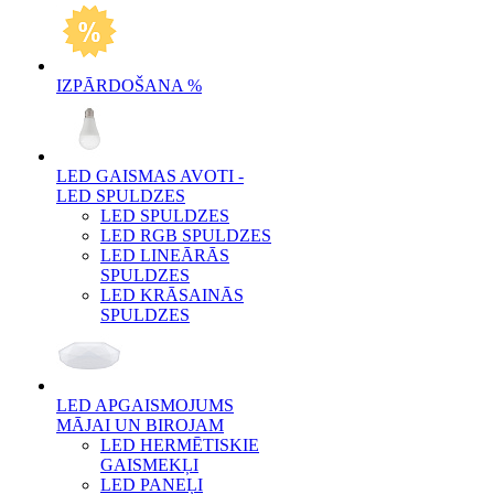
IZPĀRDOŠANA %
LED GAISMAS AVOTI -
LED SPULDZES
LED SPULDZES
LED RGB SPULDZES
LED LINEĀRĀS
SPULDZES
LED KRĀSAINĀS
SPULDZES
LED APGAISMOJUMS
MĀJAI UN BIROJAM
LED HERMĒTISKIE
GAISMEKĻI
LED PANEĻI