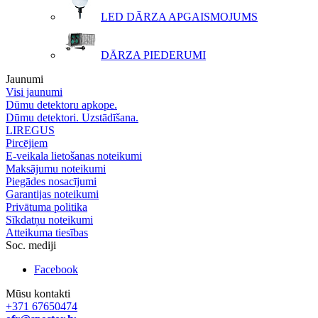
LED DĀRZA APGAISMOJUMS
DĀRZA PIEDERUMI
Jaunumi
Visi jaunumi
Dūmu detektoru apkope.
Dūmu detektori. Uzstādīšana.
LIREGUS
Pircējiem
E-veikala lietošanas noteikumi
Maksājumu noteikumi
Piegādes nosacījumi
Garantijas noteikumi
Privātuma politika
Sīkdatņu noteikumi
Atteikuma tiesības
Soc. mediji
Facebook
Mūsu kontakti
+371 67650474