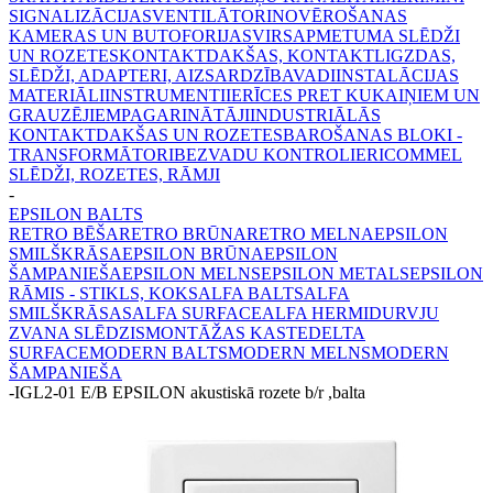
SIGNALIZĀCIJAS
VENTILĀTORI
NOVĒROŠANAS
KAMERAS UN BUTOFORIJAS
VIRSAPMETUMA SLĒDŽI
UN ROZETES
KONTAKTDAKŠAS, KONTAKTLIGZDAS,
SLĒDŽI, ADAPTERI, AIZSARDZĪBA
VADI
INSTALĀCIJAS
MATERIĀLI
INSTRUMENTI
IERĪCES PRET KUKAIŅIEM UN
GRAUZĒJIEM
PAGARINĀTĀJI
INDUSTRIĀLĀS
KONTAKTDAKŠAS UN ROZETES
BAROŠANAS BLOKI -
TRANSFORMĀTORI
BEZVADU KONTROLIERI
COMMEL
SLĒDŽI, ROZETES, RĀMJI
-
EPSILON BALTS
RETRO BĒŠA
RETRO BRŪNA
RETRO MELNA
EPSILON
SMILŠKRĀSA
EPSILON BRŪNA
EPSILON
ŠAMPANIEŠA
EPSILON MELNS
EPSILON METALS
EPSILON
RĀMIS - STIKLS, KOKS
ALFA BALTS
ALFA
SMILŠKRĀSAS
ALFA SURFACE
ALFA HERMI
DURVJU
ZVANA SLĒDZIS
MONTĀŽAS KASTE
DELTA
SURFACE
MODERN BALTS
MODERN MELNS
MODERN
ŠAMPANIEŠA
-
IGL2-01 E/B EPSILON akustiskā rozete b/r ,balta