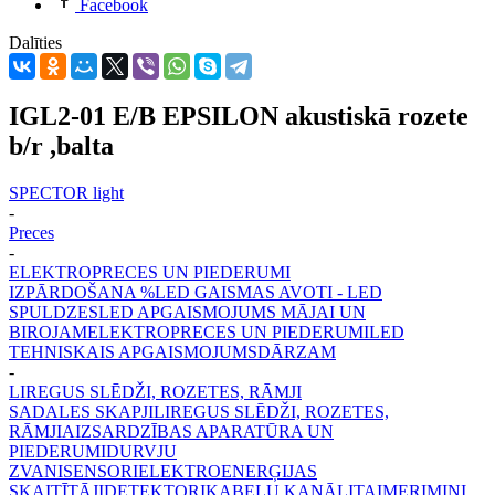
Facebook
Dalīties
IGL2-01 E/B EPSILON akustiskā rozete
b/r ,balta
SPECTOR light
-
Preces
-
ELEKTROPRECES UN PIEDERUMI
IZPĀRDOŠANA %
LED GAISMAS AVOTI - LED
SPULDZES
LED APGAISMOJUMS MĀJAI UN
BIROJAM
ELEKTROPRECES UN PIEDERUMI
LED
TEHNISKAIS APGAISMOJUMS
DĀRZAM
-
LIREGUS SLĒDŽI, ROZETES, RĀMJI
SADALES SKAPJI
LIREGUS SLĒDŽI, ROZETES,
RĀMJI
AIZSARDZĪBAS APARATŪRA UN
PIEDERUMI
DURVJU
ZVANI
SENSORI
ELEKTROENERĢIJAS
SKAITĪTĀJI
DETEKTORI
KABEĻU KANĀLI
TAIMERI
MINI