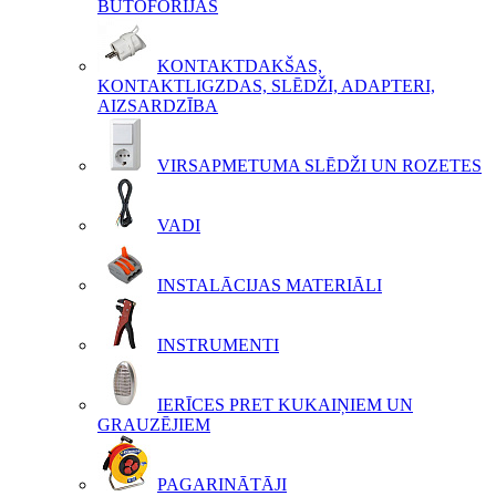
BUTOFORIJAS
KONTAKTDAKŠAS,
KONTAKTLIGZDAS, SLĒDŽI, ADAPTERI,
AIZSARDZĪBA
VIRSAPMETUMA SLĒDŽI UN ROZETES
VADI
INSTALĀCIJAS MATERIĀLI
INSTRUMENTI
IERĪCES PRET KUKAIŅIEM UN
GRAUZĒJIEM
PAGARINĀTĀJI