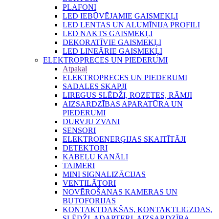
PLAFONI
LED IEBŪVĒJAMIE GAISMEKĻI
LED LENTAS UN ALUMĪNIJA PROFILI
LED NAKTS GAISMEKĻI
DEKORATĪVIE GAISMEKĻI
LED LINEĀRIE GAISMEKĻI
ELEKTROPRECES UN PIEDERUMI
Atpakaļ
ELEKTROPRECES UN PIEDERUMI
SADALES SKAPJI
LIREGUS SLĒDŽI, ROZETES, RĀMJI
AIZSARDZĪBAS APARATŪRA UN
PIEDERUMI
DURVJU ZVANI
SENSORI
ELEKTROENERĢIJAS SKAITĪTĀJI
DETEKTORI
KABEĻU KANĀLI
TAIMERI
MINI SIGNALIZĀCIJAS
VENTILĀTORI
NOVĒROŠANAS KAMERAS UN
BUTOFORIJAS
KONTAKTDAKŠAS, KONTAKTLIGZDAS,
SLĒDŽI, ADAPTERI, AIZSARDZĪBA