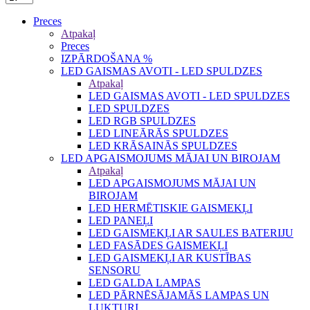
Preces
Atpakaļ
Preces
IZPĀRDOŠANA %
LED GAISMAS AVOTI - LED SPULDZES
Atpakaļ
LED GAISMAS AVOTI - LED SPULDZES
LED SPULDZES
LED RGB SPULDZES
LED LINEĀRĀS SPULDZES
LED KRĀSAINĀS SPULDZES
LED APGAISMOJUMS MĀJAI UN BIROJAM
Atpakaļ
LED APGAISMOJUMS MĀJAI UN
BIROJAM
LED HERMĒTISKIE GAISMEKĻI
LED PANEĻI
LED GAISMEKĻI AR SAULES BATERIJU
LED FASĀDES GAISMEKĻI
LED GAISMEKĻI AR KUSTĪBAS
SENSORU
LED GALDA LAMPAS
LED PĀRNĒSĀJAMĀS LAMPAS UN
LUKTURI