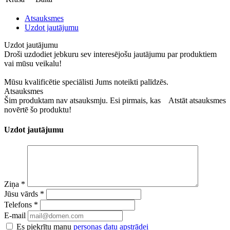
Atsauksmes
Uzdot jautājumu
Uzdot jautājumu
Droši uzdodiet jebkuru sev interesējošu jautājumu par produktiem
vai mūsu veikalu!
Mūsu kvalificētie speciālisti Jums noteikti palīdzēs.
Atsauksmes
Šim produktam nav atsauksmju. Esi pirmais, kas
Atstāt atsauksmes
novērtē šo produktu!
Uzdot jautājumu
Ziņa
*
Jūsu vārds
*
Telefons
*
E-mail
Es piekrītu manu
personas datu apstrādei