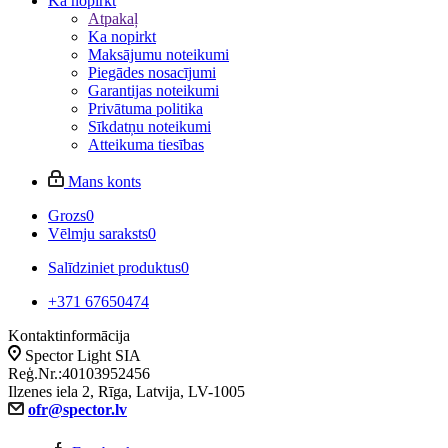
Ka nopirkt
Atpakaļ
Ka nopirkt
Maksājumu noteikumi
Piegādes nosacījumi
Garantijas noteikumi
Privātuma politika
Sīkdatņu noteikumi
Atteikuma tiesības
Mans konts
Grozs
0
Vēlmju saraksts
0
Salīdziniet produktus
0
+371 67650474
Kontaktinformācija
Spector Light SIA
Reģ.Nr.:40103952456
Ilzenes iela 2, Rīga, Latvija, LV-1005
ofr@spector.lv