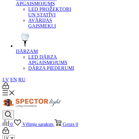
APGAISMOJUMS
LED PROŽEKTORI
UN STATĪVI
AVĀRIJAS
GAISMEKĻI
DĀRZAM
LED DĀRZA
APGAISMOJUMS
DĀRZA PIEDERUMI
LV
EN
RU
0
Vēlmju saraksts
Grozs
0