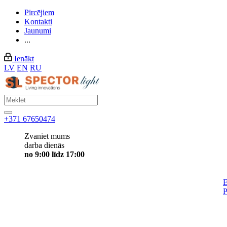
Pircējiem
Kontakti
Jaunumi
...
Ienākt
LV
EN
RU
+371 67650474
Zvaniet mums
darba dienās
no 9:00 līdz 17:00