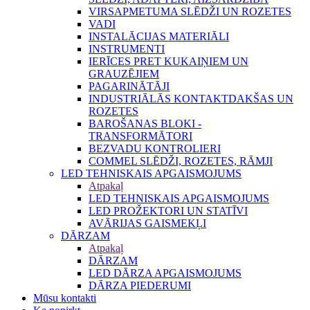
VIRSAPMETUMA SLĒDŽI UN ROZETES
VADI
INSTALĀCIJAS MATERIĀLI
INSTRUMENTI
IERĪCES PRET KUKAIŅIEM UN
GRAUZĒJIEM
PAGARINĀTĀJI
INDUSTRIĀLĀS KONTAKTDAKŠAS UN
ROZETES
BAROŠANAS BLOKI -
TRANSFORMĀTORI
BEZVADU KONTROLIERI
COMMEL SLĒDŽI, ROZETES, RĀMJI
LED TEHNISKAIS APGAISMOJUMS
Atpakaļ
LED TEHNISKAIS APGAISMOJUMS
LED PROŽEKTORI UN STATĪVI
AVĀRIJAS GAISMEKĻI
DĀRZAM
Atpakaļ
DĀRZAM
LED DĀRZA APGAISMOJUMS
DĀRZA PIEDERUMI
Mūsu kontakti