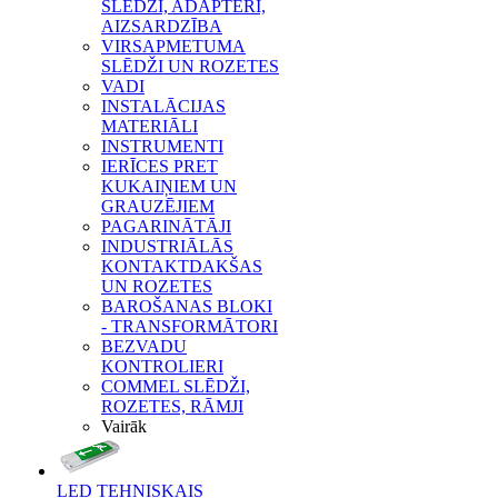
SLĒDŽI, ADAPTERI,
AIZSARDZĪBA
VIRSAPMETUMA
SLĒDŽI UN ROZETES
VADI
INSTALĀCIJAS
MATERIĀLI
INSTRUMENTI
IERĪCES PRET
KUKAIŅIEM UN
GRAUZĒJIEM
PAGARINĀTĀJI
INDUSTRIĀLĀS
KONTAKTDAKŠAS
UN ROZETES
BAROŠANAS BLOKI
- TRANSFORMĀTORI
BEZVADU
KONTROLIERI
COMMEL SLĒDŽI,
ROZETES, RĀMJI
Vairāk
LED TEHNISKAIS