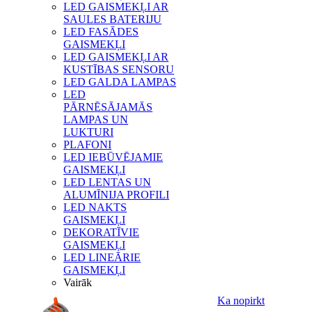
LED GAISMEKĻI AR
SAULES BATERIJU
LED FASĀDES
GAISMEKĻI
LED GAISMEKĻI AR
KUSTĪBAS SENSORU
LED GALDA LAMPAS
LED
PĀRNĒSĀJAMĀS
LAMPAS UN
LUKTURI
PLAFONI
LED IEBŪVĒJAMIE
GAISMEKĻI
LED LENTAS UN
ALUMĪNIJA PROFILI
LED NAKTS
GAISMEKĻI
DEKORATĪVIE
GAISMEKĻI
LED LINEĀRIE
GAISMEKĻI
Vairāk
Ka nopirkt