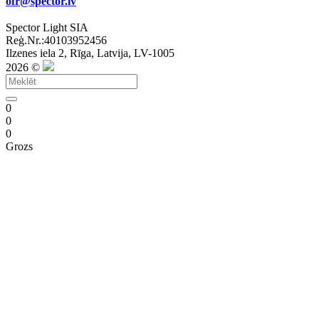
ofr@spector.lv
Spector Light SIA
Reģ.Nr.:40103952456
Ilzenes iela 2, Rīga, Latvija, LV-1005
2026 ©
0
0
0
Grozs