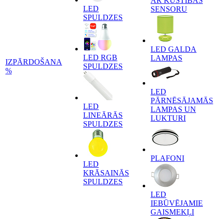
AR KUSTĪBAS
LED
SENSORU
SPULDZES
LED GALDA
LED RGB
LAMPAS
IZPĀRDOŠANA
SPULDZES
%
LED
PĀRNĒSĀJAMĀS
LED
LAMPAS UN
LINEĀRĀS
LUKTURI
SPULDZES
PLAFONI
LED
KRĀSAINĀS
SPULDZES
LED
IEBŪVĒJAMIE
GAISMEKĻI