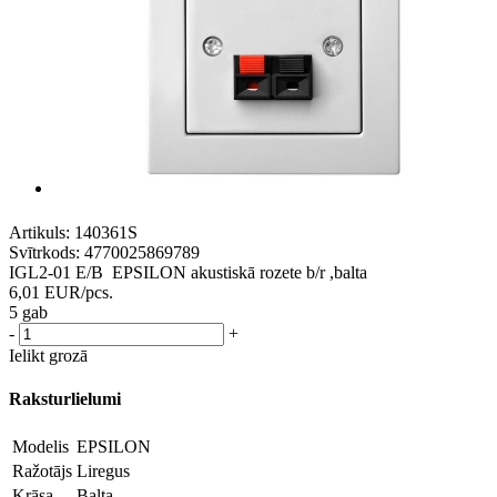
Artikuls:
140361S
Svītrkods:
4770025869789
IGL2-01 E/B EPSILON akustiskā rozete b/r ,balta
6,01
EUR
/pcs.
5 gab
-
+
Ielikt grozā
Raksturlielumi
Modelis
EPSILON
Ražotājs
Liregus
Krāsa
Balta