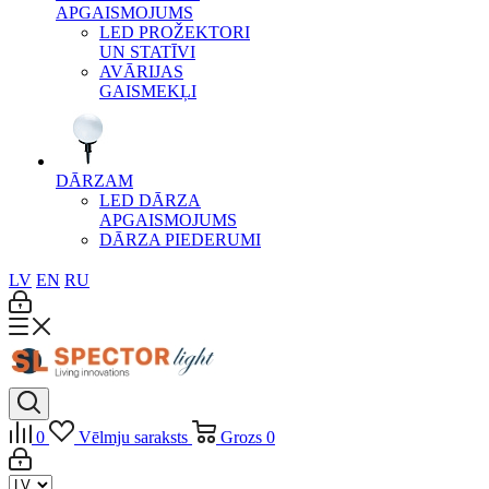
APGAISMOJUMS
LED PROŽEKTORI
UN STATĪVI
AVĀRIJAS
GAISMEKĻI
DĀRZAM
LED DĀRZA
APGAISMOJUMS
DĀRZA PIEDERUMI
LV
EN
RU
0
Vēlmju saraksts
Grozs
0