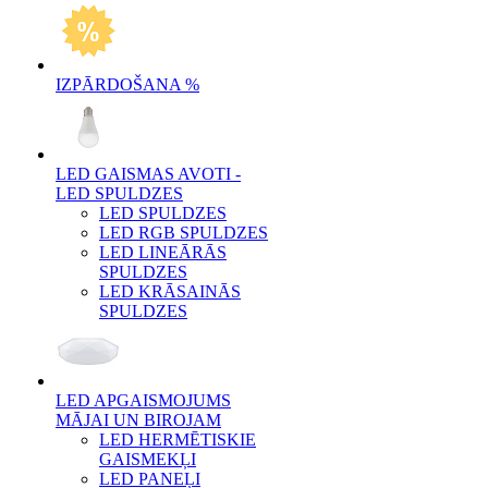
IZPĀRDOŠANA %
LED GAISMAS AVOTI -
LED SPULDZES
LED SPULDZES
LED RGB SPULDZES
LED LINEĀRĀS
SPULDZES
LED KRĀSAINĀS
SPULDZES
LED APGAISMOJUMS
MĀJAI UN BIROJAM
LED HERMĒTISKIE
GAISMEKĻI
LED PANEĻI