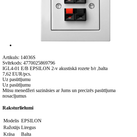
Artikuls:
14036S
Svītrkods:
4770025869796
IGL4-01 E/B EPSILON 2-v akustiskā rozete b/r ,balta
7,62
EUR
/pcs.
Uz pasūtījumu
Uz pasūtījumu
Mūsu menedžeri sazināsies ar Jums un precizēs pasūtījuma
nosacījumus
Raksturlielumi
Modelis
EPSILON
Ražotājs
Liregus
Krāsa
Balta