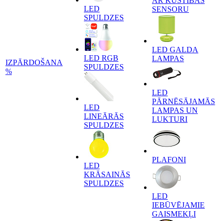
AR KUSTĪBAS
LED
SENSORU
SPULDZES
LED GALDA
LED RGB
LAMPAS
IZPĀRDOŠANA
SPULDZES
%
LED
PĀRNĒSĀJAMĀS
LED
LAMPAS UN
LINEĀRĀS
LUKTURI
SPULDZES
PLAFONI
LED
KRĀSAINĀS
SPULDZES
LED
IEBŪVĒJAMIE
GAISMEKĻI