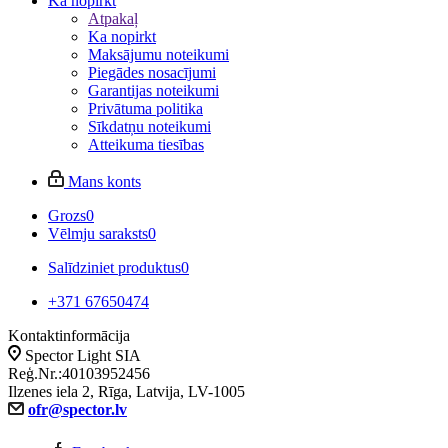
Ka nopirkt
Atpakaļ
Ka nopirkt
Maksājumu noteikumi
Piegādes nosacījumi
Garantijas noteikumi
Privātuma politika
Sīkdatņu noteikumi
Atteikuma tiesības
Mans konts
Grozs
0
Vēlmju saraksts
0
Salīdziniet produktus
0
+371 67650474
Kontaktinformācija
Spector Light SIA
Reģ.Nr.:40103952456
Ilzenes iela 2, Rīga, Latvija, LV-1005
ofr@spector.lv