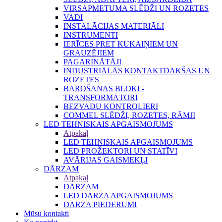
VIRSAPMETUMA SLĒDŽI UN ROZETES
VADI
INSTALĀCIJAS MATERIĀLI
INSTRUMENTI
IERĪCES PRET KUKAIŅIEM UN
GRAUZĒJIEM
PAGARINĀTĀJI
INDUSTRIĀLĀS KONTAKTDAKŠAS UN
ROZETES
BAROŠANAS BLOKI -
TRANSFORMĀTORI
BEZVADU KONTROLIERI
COMMEL SLĒDŽI, ROZETES, RĀMJI
LED TEHNISKAIS APGAISMOJUMS
Atpakaļ
LED TEHNISKAIS APGAISMOJUMS
LED PROŽEKTORI UN STATĪVI
AVĀRIJAS GAISMEKĻI
DĀRZAM
Atpakaļ
DĀRZAM
LED DĀRZA APGAISMOJUMS
DĀRZA PIEDERUMI
Mūsu kontakti