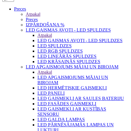
Preces
Atpakaļ
Preces
IZPĀRDOŠANA %
LED GAISMAS AVOTI - LED SPULDZES
Atpakaļ
LED GAISMAS AVOTI - LED SPULDZES
LED SPULDZES
LED RGB SPULDZES
LED LINEĀRĀS SPULDZES
LED KRĀSAINĀS SPULDZES
LED APGAISMOJUMS MĀJAI UN BIROJAM
Atpakaļ
LED APGAISMOJUMS MĀJAI UN
BIROJAM
LED HERMĒTISKIE GAISMEKĻI
LED PANEĻI
LED GAISMEKĻI AR SAULES BATERIJU
LED FASĀDES GAISMEKĻI
LED GAISMEKĻI AR KUSTĪBAS
SENSORU
LED GALDA LAMPAS
LED PĀRNĒSĀJAMĀS LAMPAS UN
LUKTURI