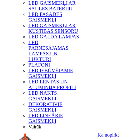
LED GAISMEKĻI AR
SAULES BATERIJU
LED FASĀDES
GAISMEKĻI
LED GAISMEKĻI AR
KUSTĪBAS SENSORU
LED GALDA LAMPAS
LED
PĀRNĒSĀJAMĀS
LAMPAS UN
LUKTURI
PLAFONI
LED IEBŪVĒJAMIE
GAISMEKĻI
LED LENTAS UN
ALUMĪNIJA PROFILI
LED NAKTS
GAISMEKĻI
DEKORATĪVIE
GAISMEKĻI
LED LINEĀRIE
GAISMEKĻI
Vairāk
Ka nopirkt