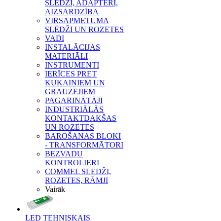
SLĒDŽI, ADAPTERI,
AIZSARDZĪBA
VIRSAPMETUMA
SLĒDŽI UN ROZETES
VADI
INSTALĀCIJAS
MATERIĀLI
INSTRUMENTI
IERĪCES PRET
KUKAIŅIEM UN
GRAUZĒJIEM
PAGARINĀTĀJI
INDUSTRIĀLĀS
KONTAKTDAKŠAS
UN ROZETES
BAROŠANAS BLOKI
- TRANSFORMĀTORI
BEZVADU
KONTROLIERI
COMMEL SLĒDŽI,
ROZETES, RĀMJI
Vairāk
LED TEHNISKAIS