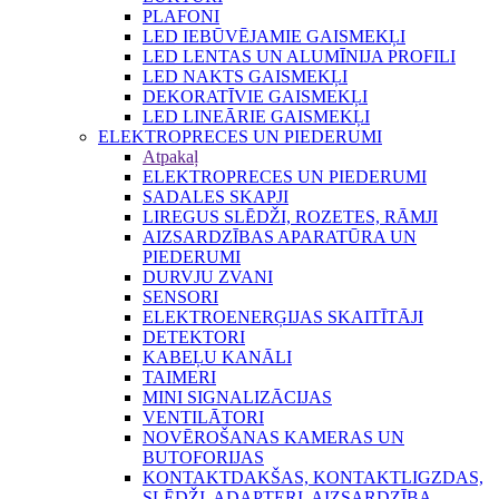
PLAFONI
LED IEBŪVĒJAMIE GAISMEKĻI
LED LENTAS UN ALUMĪNIJA PROFILI
LED NAKTS GAISMEKĻI
DEKORATĪVIE GAISMEKĻI
LED LINEĀRIE GAISMEKĻI
ELEKTROPRECES UN PIEDERUMI
Atpakaļ
ELEKTROPRECES UN PIEDERUMI
SADALES SKAPJI
LIREGUS SLĒDŽI, ROZETES, RĀMJI
AIZSARDZĪBAS APARATŪRA UN
PIEDERUMI
DURVJU ZVANI
SENSORI
ELEKTROENERĢIJAS SKAITĪTĀJI
DETEKTORI
KABEĻU KANĀLI
TAIMERI
MINI SIGNALIZĀCIJAS
VENTILĀTORI
NOVĒROŠANAS KAMERAS UN
BUTOFORIJAS
KONTAKTDAKŠAS, KONTAKTLIGZDAS,
SLĒDŽI, ADAPTERI, AIZSARDZĪBA