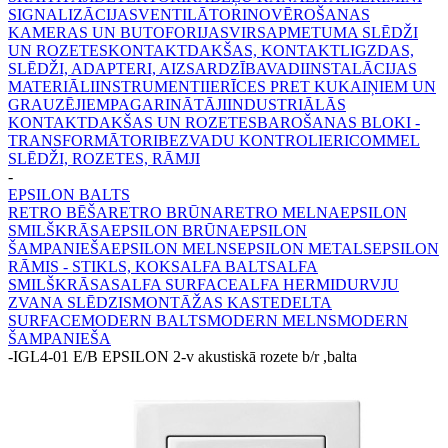
SIGNALIZĀCIJAS
VENTILĀTORI
NOVĒROŠANAS
KAMERAS UN BUTOFORIJAS
VIRSAPMETUMA SLĒDŽI
UN ROZETES
KONTAKTDAKŠAS, KONTAKTLIGZDAS,
SLĒDŽI, ADAPTERI, AIZSARDZĪBA
VADI
INSTALĀCIJAS
MATERIĀLI
INSTRUMENTI
IERĪCES PRET KUKAIŅIEM UN
GRAUZĒJIEM
PAGARINĀTĀJI
INDUSTRIĀLĀS
KONTAKTDAKŠAS UN ROZETES
BAROŠANAS BLOKI -
TRANSFORMĀTORI
BEZVADU KONTROLIERI
COMMEL
SLĒDŽI, ROZETES, RĀMJI
-
EPSILON BALTS
RETRO BĒŠA
RETRO BRŪNA
RETRO MELNA
EPSILON
SMILŠKRĀSA
EPSILON BRŪNA
EPSILON
ŠAMPANIEŠA
EPSILON MELNS
EPSILON METALS
EPSILON
RĀMIS - STIKLS, KOKS
ALFA BALTS
ALFA
SMILŠKRĀSAS
ALFA SURFACE
ALFA HERMI
DURVJU
ZVANA SLĒDZIS
MONTĀŽAS KASTE
DELTA
SURFACE
MODERN BALTS
MODERN MELNS
MODERN
ŠAMPANIEŠA
-
IGL4-01 E/B EPSILON 2-v akustiskā rozete b/r ,balta