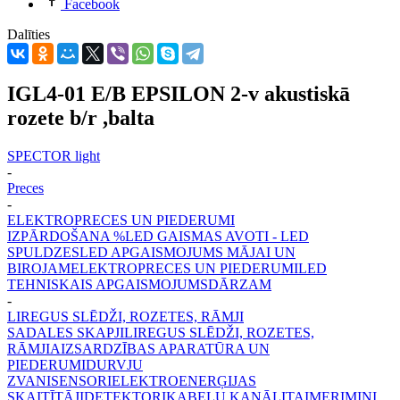
Facebook
Dalīties
IGL4-01 E/B EPSILON 2-v akustiskā
rozete b/r ,balta
SPECTOR light
-
Preces
-
ELEKTROPRECES UN PIEDERUMI
IZPĀRDOŠANA %
LED GAISMAS AVOTI - LED
SPULDZES
LED APGAISMOJUMS MĀJAI UN
BIROJAM
ELEKTROPRECES UN PIEDERUMI
LED
TEHNISKAIS APGAISMOJUMS
DĀRZAM
-
LIREGUS SLĒDŽI, ROZETES, RĀMJI
SADALES SKAPJI
LIREGUS SLĒDŽI, ROZETES,
RĀMJI
AIZSARDZĪBAS APARATŪRA UN
PIEDERUMI
DURVJU
ZVANI
SENSORI
ELEKTROENERĢIJAS
SKAITĪTĀJI
DETEKTORI
KABEĻU KANĀLI
TAIMERI
MINI