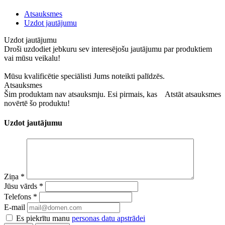
Atsauksmes
Uzdot jautājumu
Uzdot jautājumu
Droši uzdodiet jebkuru sev interesējošu jautājumu par produktiem
vai mūsu veikalu!
Mūsu kvalificētie speciālisti Jums noteikti palīdzēs.
Atsauksmes
Šim produktam nav atsauksmju. Esi pirmais, kas
Atstāt atsauksmes
novērtē šo produktu!
Uzdot jautājumu
Ziņa
*
Jūsu vārds
*
Telefons
*
E-mail
Es piekrītu manu
personas datu apstrādei