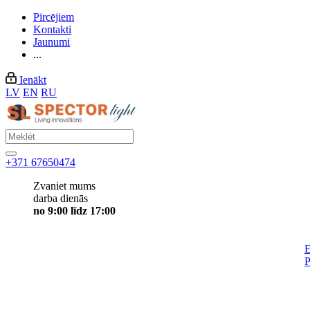
Pircējiem
Kontakti
Jaunumi
...
Ienākt
LV
EN
RU
+371 67650474
Zvaniet mums
darba dienās
no 9:00 līdz 17:00