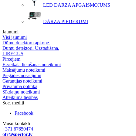
LED DĀRZA APGAISMOJUMS
DĀRZA PIEDERUMI
Jaunumi
Visi jaunumi
Dūmu detektoru apkope.
Dūmu detektori. Uzstādīšana.
LIREGUS
Pircējiem
E-veikala lietošanas noteikumi
Maksājumu noteikumi
Piegādes nosacījumi
Garantijas noteikumi
Privātuma politika
Sīkdatņu noteikumi
Atteikuma tiesības
Soc. mediji
Facebook
Mūsu kontakti
+371 67650474
ofr@spector.lv