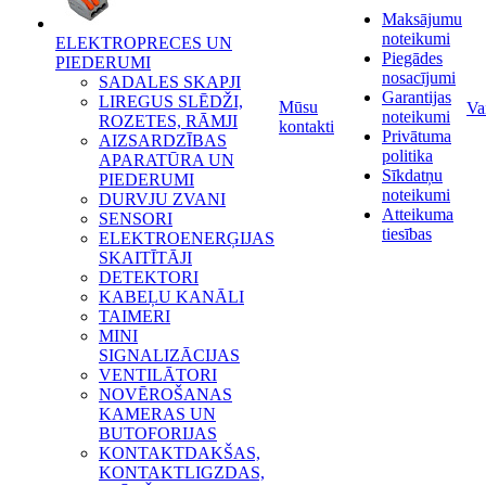
Maksājumu
noteikumi
ELEKTROPRECES UN
Piegādes
PIEDERUMI
nosacījumi
SADALES SKAPJI
Garantijas
LIREGUS SLĒDŽI,
Mūsu
Va
noteikumi
ROZETES, RĀMJI
kontakti
Privātuma
AIZSARDZĪBAS
politika
APARATŪRA UN
Sīkdatņu
PIEDERUMI
noteikumi
DURVJU ZVANI
Atteikuma
SENSORI
tiesības
ELEKTROENERĢIJAS
SKAITĪTĀJI
DETEKTORI
KABEĻU KANĀLI
TAIMERI
MINI
SIGNALIZĀCIJAS
VENTILĀTORI
NOVĒROŠANAS
KAMERAS UN
BUTOFORIJAS
KONTAKTDAKŠAS,
KONTAKTLIGZDAS,