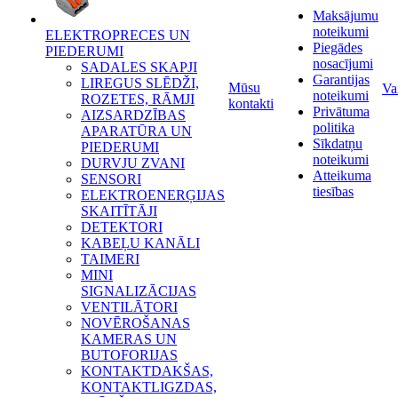
Maksājumu
noteikumi
ELEKTROPRECES UN
Piegādes
PIEDERUMI
nosacījumi
SADALES SKAPJI
Garantijas
LIREGUS SLĒDŽI,
Mūsu
Va
noteikumi
ROZETES, RĀMJI
kontakti
Privātuma
AIZSARDZĪBAS
politika
APARATŪRA UN
Sīkdatņu
PIEDERUMI
noteikumi
DURVJU ZVANI
Atteikuma
SENSORI
tiesības
ELEKTROENERĢIJAS
SKAITĪTĀJI
DETEKTORI
KABEĻU KANĀLI
TAIMERI
MINI
SIGNALIZĀCIJAS
VENTILĀTORI
NOVĒROŠANAS
KAMERAS UN
BUTOFORIJAS
KONTAKTDAKŠAS,
KONTAKTLIGZDAS,