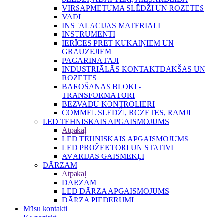
VIRSAPMETUMA SLĒDŽI UN ROZETES
VADI
INSTALĀCIJAS MATERIĀLI
INSTRUMENTI
IERĪCES PRET KUKAIŅIEM UN
GRAUZĒJIEM
PAGARINĀTĀJI
INDUSTRIĀLĀS KONTAKTDAKŠAS UN
ROZETES
BAROŠANAS BLOKI -
TRANSFORMĀTORI
BEZVADU KONTROLIERI
COMMEL SLĒDŽI, ROZETES, RĀMJI
LED TEHNISKAIS APGAISMOJUMS
Atpakaļ
LED TEHNISKAIS APGAISMOJUMS
LED PROŽEKTORI UN STATĪVI
AVĀRIJAS GAISMEKĻI
DĀRZAM
Atpakaļ
DĀRZAM
LED DĀRZA APGAISMOJUMS
DĀRZA PIEDERUMI
Mūsu kontakti