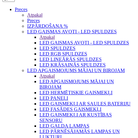
Preces
Atpakaļ
Preces
IZPĀRDOŠANA %
LED GAISMAS AVOTI - LED SPULDZES
Atpakaļ
LED GAISMAS AVOTI - LED SPULDZES
LED SPULDZES
LED RGB SPULDZES
LED LINEĀRĀS SPULDZES
LED KRĀSAINĀS SPULDZES
LED APGAISMOJUMS MĀJAI UN BIROJAM
Atpakaļ
LED APGAISMOJUMS MĀJAI UN
BIROJAM
LED HERMĒTISKIE GAISMEKĻI
LED PANEĻI
LED GAISMEKĻI AR SAULES BATERIJU
LED FASĀDES GAISMEKĻI
LED GAISMEKĻI AR KUSTĪBAS
SENSORU
LED GALDA LAMPAS
LED PĀRNĒSĀJAMĀS LAMPAS UN
LUKTURI