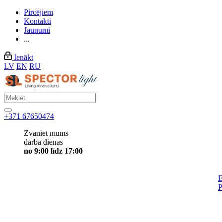
Pircējiem
Kontakti
Jaunumi
...
Ienākt
LV
EN
RU
+371 67650474
Zvaniet mums
darba dienās
no 9:00 līdz 17:00