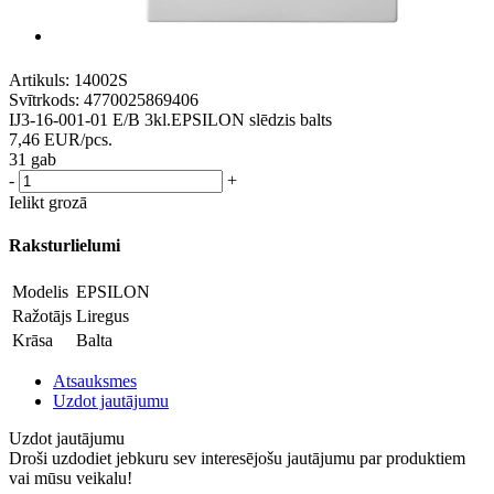
Artikuls:
14002S
Svītrkods:
4770025869406
IJ3-16-001-01 E/B 3kl.EPSILON slēdzis balts
7,46
EUR
/pcs.
31 gab
-
+
Ielikt grozā
Raksturlielumi
Modelis
EPSILON
Ražotājs
Liregus
Krāsa
Balta
Atsauksmes
Uzdot jautājumu
Uzdot jautājumu
Droši uzdodiet jebkuru sev interesējošu jautājumu par produktiem
vai mūsu veikalu!