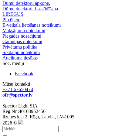
Dūmu detektoru apkope.
Dūmu detektori. Uzstādīšana.
LIREGUS
Pircējiem
E-veikala lietošanas noteikumi
Maksājumu noteikumi
Piegādes nosacījumi
Garantijas noteikumi
Privātuma politika
Sīkdatņu noteikumi
Atteikuma tiesības
Soc. mediji
Facebook
Mūsu kontakti
+371 67650474
ofr@spector.lv
Spector Light SIA
Reģ.Nr.:40103952456
Ilzenes iela 2, Rīga, Latvija, LV-1005
2026 ©