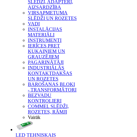
SLĒDŽI, ADAPTERI,
AIZSARDZĪBA
VIRSAPMETUMA
SLĒDŽI UN ROZETES
VADI
INSTALĀCIJAS
MATERIĀLI
INSTRUMENTI
IERĪCES PRET
KUKAIŅIEM UN
GRAUZĒJIEM
PAGARINĀTĀJI
INDUSTRIĀLĀS
KONTAKTDAKŠAS
UN ROZETES
BAROŠANAS BLOKI
- TRANSFORMĀTORI
BEZVADU
KONTROLIERI
COMMEL SLĒDŽI,
ROZETES, RĀMJI
Vairāk
LED TEHNISKAIS