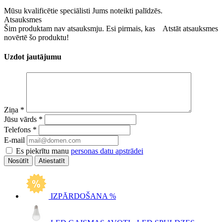
Mūsu kvalificētie speciālisti Jums noteikti palīdzēs.
Atsauksmes
Šim produktam nav atsauksmju. Esi pirmais, kas
Atstāt atsauksmes
novērtē šo produktu!
Uzdot jautājumu
Ziņa
*
Jūsu vārds
*
Telefons
*
E-mail
Es piekrītu manu
personas datu apstrādei
Atiestatīt
IZPĀRDOŠANA %