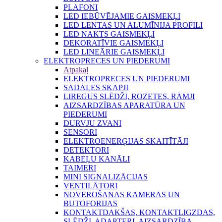
PLAFONI
LED IEBŪVĒJAMIE GAISMEKĻI
LED LENTAS UN ALUMĪNIJA PROFILI
LED NAKTS GAISMEKĻI
DEKORATĪVIE GAISMEKĻI
LED LINEĀRIE GAISMEKĻI
ELEKTROPRECES UN PIEDERUMI
Atpakaļ
ELEKTROPRECES UN PIEDERUMI
SADALES SKAPJI
LIREGUS SLĒDŽI, ROZETES, RĀMJI
AIZSARDZĪBAS APARATŪRA UN
PIEDERUMI
DURVJU ZVANI
SENSORI
ELEKTROENERĢIJAS SKAITĪTĀJI
DETEKTORI
KABEĻU KANĀLI
TAIMERI
MINI SIGNALIZĀCIJAS
VENTILĀTORI
NOVĒROŠANAS KAMERAS UN
BUTOFORIJAS
KONTAKTDAKŠAS, KONTAKTLIGZDAS,
SLĒDŽI, ADAPTERI, AIZSARDZĪBA