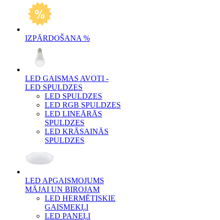
IZPĀRDOŠANA %
LED GAISMAS AVOTI -
LED SPULDZES
LED SPULDZES
LED RGB SPULDZES
LED LINEĀRĀS
SPULDZES
LED KRĀSAINĀS
SPULDZES
LED APGAISMOJUMS
MĀJAI UN BIROJAM
LED HERMĒTISKIE
GAISMEKĻI
LED PANEĻI