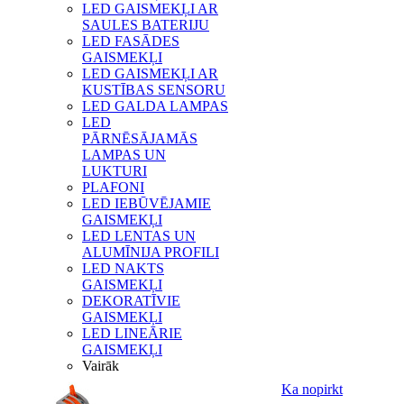
LED GAISMEKĻI AR
SAULES BATERIJU
LED FASĀDES
GAISMEKĻI
LED GAISMEKĻI AR
KUSTĪBAS SENSORU
LED GALDA LAMPAS
LED
PĀRNĒSĀJAMĀS
LAMPAS UN
LUKTURI
PLAFONI
LED IEBŪVĒJAMIE
GAISMEKĻI
LED LENTAS UN
ALUMĪNIJA PROFILI
LED NAKTS
GAISMEKĻI
DEKORATĪVIE
GAISMEKĻI
LED LINEĀRIE
GAISMEKĻI
Vairāk
Ka nopirkt