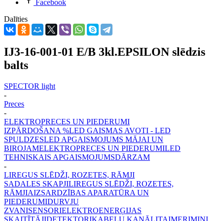
Facebook
Dalīties
IJ3-16-001-01 E/B 3kl.EPSILON slēdzis
balts
SPECTOR light
-
Preces
-
ELEKTROPRECES UN PIEDERUMI
IZPĀRDOŠANA %
LED GAISMAS AVOTI - LED
SPULDZES
LED APGAISMOJUMS MĀJAI UN
BIROJAM
ELEKTROPRECES UN PIEDERUMI
LED
TEHNISKAIS APGAISMOJUMS
DĀRZAM
-
LIREGUS SLĒDŽI, ROZETES, RĀMJI
SADALES SKAPJI
LIREGUS SLĒDŽI, ROZETES,
RĀMJI
AIZSARDZĪBAS APARATŪRA UN
PIEDERUMI
DURVJU
ZVANI
SENSORI
ELEKTROENERĢIJAS
SKAITĪTĀJI
DETEKTORI
KABEĻU KANĀLI
TAIMERI
MINI