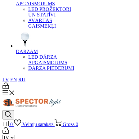
APGAISMOJUMS
LED PROŽEKTORI
UN STATĪVI
AVĀRIJAS
GAISMEKĻI
DĀRZAM
LED DĀRZA
APGAISMOJUMS
DĀRZA PIEDERUMI
LV
EN
RU
0
Vēlmju saraksts
Grozs
0