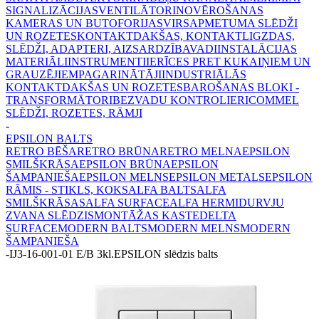
SIGNALIZĀCIJAS
VENTILĀTORI
NOVĒROŠANAS
KAMERAS UN BUTOFORIJAS
VIRSAPMETUMA SLĒDŽI
UN ROZETES
KONTAKTDAKŠAS, KONTAKTLIGZDAS,
SLĒDŽI, ADAPTERI, AIZSARDZĪBA
VADI
INSTALĀCIJAS
MATERIĀLI
INSTRUMENTI
IERĪCES PRET KUKAIŅIEM UN
GRAUZĒJIEM
PAGARINĀTĀJI
INDUSTRIĀLĀS
KONTAKTDAKŠAS UN ROZETES
BAROŠANAS BLOKI -
TRANSFORMĀTORI
BEZVADU KONTROLIERI
COMMEL
SLĒDŽI, ROZETES, RĀMJI
-
EPSILON BALTS
RETRO BĒŠA
RETRO BRŪNA
RETRO MELNA
EPSILON
SMILŠKRĀSA
EPSILON BRŪNA
EPSILON
ŠAMPANIEŠA
EPSILON MELNS
EPSILON METALS
EPSILON
RĀMIS - STIKLS, KOKS
ALFA BALTS
ALFA
SMILŠKRĀSAS
ALFA SURFACE
ALFA HERMI
DURVJU
ZVANA SLĒDZIS
MONTĀŽAS KASTE
DELTA
SURFACE
MODERN BALTS
MODERN MELNS
MODERN
ŠAMPANIEŠA
-
IJ3-16-001-01 E/B 3kl.EPSILON slēdzis balts