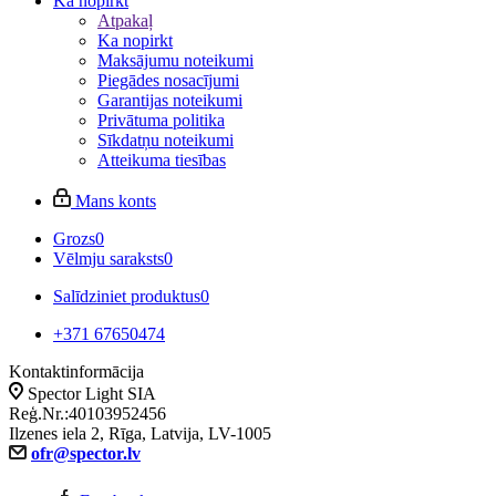
Ka nopirkt
Atpakaļ
Ka nopirkt
Maksājumu noteikumi
Piegādes nosacījumi
Garantijas noteikumi
Privātuma politika
Sīkdatņu noteikumi
Atteikuma tiesības
Mans konts
Grozs
0
Vēlmju saraksts
0
Salīdziniet produktus
0
+371 67650474
Kontaktinformācija
Spector Light SIA
Reģ.Nr.:40103952456
Ilzenes iela 2, Rīga, Latvija, LV-1005
ofr@spector.lv