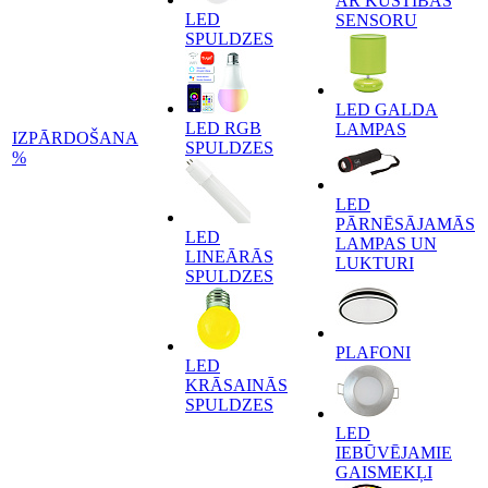
AR KUSTĪBAS
LED
SENSORU
SPULDZES
LED GALDA
LED RGB
LAMPAS
IZPĀRDOŠANA
SPULDZES
%
LED
PĀRNĒSĀJAMĀS
LED
LAMPAS UN
LINEĀRĀS
LUKTURI
SPULDZES
PLAFONI
LED
KRĀSAINĀS
SPULDZES
LED
IEBŪVĒJAMIE
GAISMEKĻI