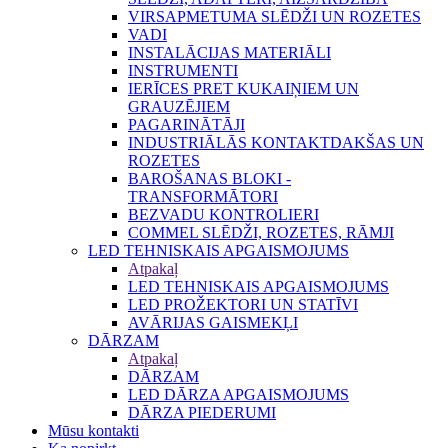
VIRSAPMETUMA SLĒDŽI UN ROZETES
VADI
INSTALĀCIJAS MATERIĀLI
INSTRUMENTI
IERĪCES PRET KUKAIŅIEM UN
GRAUZĒJIEM
PAGARINĀTĀJI
INDUSTRIĀLĀS KONTAKTDAKŠAS UN
ROZETES
BAROŠANAS BLOKI -
TRANSFORMĀTORI
BEZVADU KONTROLIERI
COMMEL SLĒDŽI, ROZETES, RĀMJI
LED TEHNISKAIS APGAISMOJUMS
Atpakaļ
LED TEHNISKAIS APGAISMOJUMS
LED PROŽEKTORI UN STATĪVI
AVĀRIJAS GAISMEKĻI
DĀRZAM
Atpakaļ
DĀRZAM
LED DĀRZA APGAISMOJUMS
DĀRZA PIEDERUMI
Mūsu kontakti