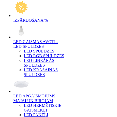
IZPĀRDOŠANA %
LED GAISMAS AVOTI -
LED SPULDZES
LED SPULDZES
LED RGB SPULDZES
LED LINEĀRĀS
SPULDZES
LED KRĀSAINĀS
SPULDZES
LED APGAISMOJUMS
MĀJAI UN BIROJAM
LED HERMĒTISKIE
GAISMEKĻI
LED PANEĻI