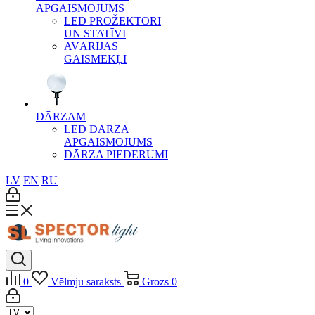
APGAISMOJUMS
LED PROŽEKTORI
UN STATĪVI
AVĀRIJAS
GAISMEKĻI
DĀRZAM
LED DĀRZA
APGAISMOJUMS
DĀRZA PIEDERUMI
LV
EN
RU
0
Vēlmju saraksts
Grozs
0