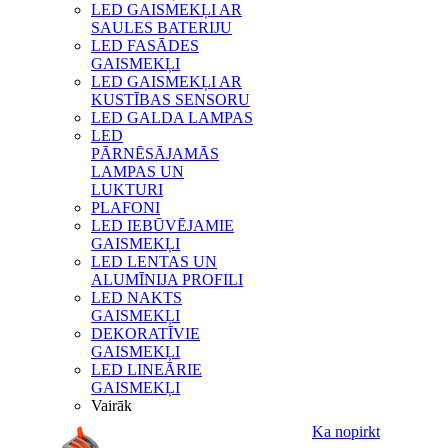
LED GAISMEKĻI AR
SAULES BATERIJU
LED FASĀDES
GAISMEKĻI
LED GAISMEKĻI AR
KUSTĪBAS SENSORU
LED GALDA LAMPAS
LED
PĀRNĒSĀJAMĀS
LAMPAS UN
LUKTURI
PLAFONI
LED IEBŪVĒJAMIE
GAISMEKĻI
LED LENTAS UN
ALUMĪNIJA PROFILI
LED NAKTS
GAISMEKĻI
DEKORATĪVIE
GAISMEKĻI
LED LINEĀRIE
GAISMEKĻI
Vairāk
Ka nopirkt