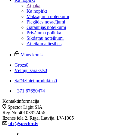
Ka nopirkt
Atpakaļ
Ka nopirkt
Maksājumu noteikumi
Piegādes nosacījumi
Garantijas noteikumi
Privātuma politika
Sīkdatņu noteikumi
Atteikuma tiesības
Mans konts
Grozs
0
Vēlmju saraksts
0
Salīdziniet produktus
0
+371 67650474
Kontaktinformācija
Spector Light SIA
Reģ.Nr.:40103952456
Ilzenes iela 2, Rīga, Latvija, LV-1005
ofr@spector.lv