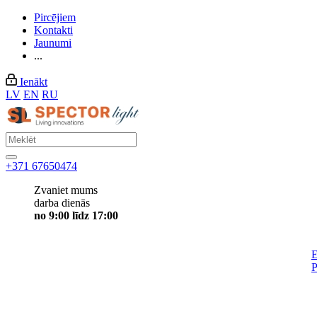
Pircējiem
Kontakti
Jaunumi
...
Ienākt
LV
EN
RU
+371 67650474
Zvaniet mums
darba dienās
no 9:00 līdz 17:00