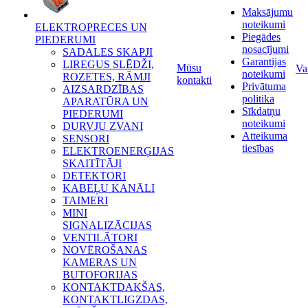
Maksājumu
noteikumi
ELEKTROPRECES UN
Piegādes
PIEDERUMI
nosacījumi
SADALES SKAPJI
Garantijas
LIREGUS SLĒDŽI,
Mūsu
Va
noteikumi
ROZETES, RĀMJI
kontakti
Privātuma
AIZSARDZĪBAS
politika
APARATŪRA UN
Sīkdatņu
PIEDERUMI
noteikumi
DURVJU ZVANI
Atteikuma
SENSORI
tiesības
ELEKTROENERĢIJAS
SKAITĪTĀJI
DETEKTORI
KABEĻU KANĀLI
TAIMERI
MINI
SIGNALIZĀCIJAS
VENTILĀTORI
NOVĒROŠANAS
KAMERAS UN
BUTOFORIJAS
KONTAKTDAKŠAS,
KONTAKTLIGZDAS,