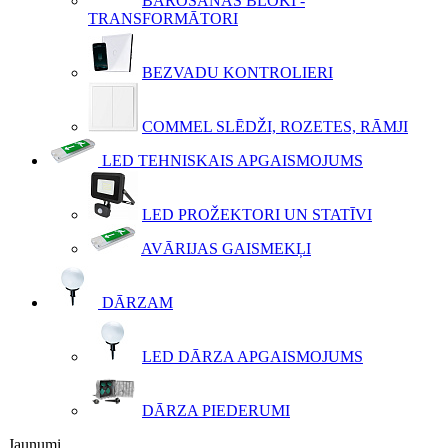
BAROŠANAS BLOKI -
TRANSFORMĀTORI
BEZVADU KONTROLIERI
COMMEL SLĒDŽI, ROZETES, RĀMJI
LED TEHNISKAIS APGAISMOJUMS
LED PROŽEKTORI UN STATĪVI
AVĀRIJAS GAISMEKĻI
DĀRZAM
LED DĀRZA APGAISMOJUMS
DĀRZA PIEDERUMI
Jaunumi