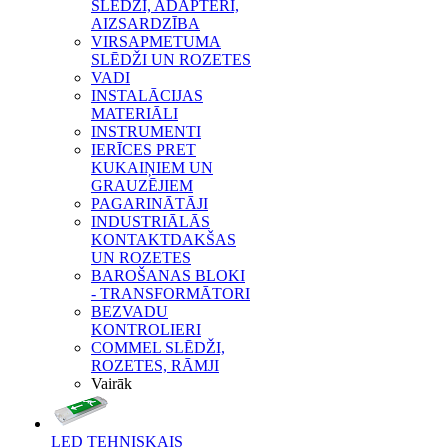
SLĒDŽI, ADAPTERI,
AIZSARDZĪBA
VIRSAPMETUMA
SLĒDŽI UN ROZETES
VADI
INSTALĀCIJAS
MATERIĀLI
INSTRUMENTI
IERĪCES PRET
KUKAIŅIEM UN
GRAUZĒJIEM
PAGARINĀTĀJI
INDUSTRIĀLĀS
KONTAKTDAKŠAS
UN ROZETES
BAROŠANAS BLOKI
- TRANSFORMĀTORI
BEZVADU
KONTROLIERI
COMMEL SLĒDŽI,
ROZETES, RĀMJI
Vairāk
LED TEHNISKAIS