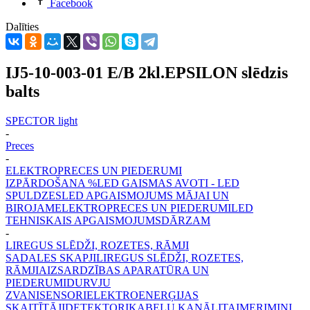
Facebook
Dalīties
IJ5-10-003-01 E/B 2kl.EPSILON slēdzis
balts
SPECTOR light
-
Preces
-
ELEKTROPRECES UN PIEDERUMI
IZPĀRDOŠANA %
LED GAISMAS AVOTI - LED
SPULDZES
LED APGAISMOJUMS MĀJAI UN
BIROJAM
ELEKTROPRECES UN PIEDERUMI
LED
TEHNISKAIS APGAISMOJUMS
DĀRZAM
-
LIREGUS SLĒDŽI, ROZETES, RĀMJI
SADALES SKAPJI
LIREGUS SLĒDŽI, ROZETES,
RĀMJI
AIZSARDZĪBAS APARATŪRA UN
PIEDERUMI
DURVJU
ZVANI
SENSORI
ELEKTROENERĢIJAS
SKAITĪTĀJI
DETEKTORI
KABEĻU KANĀLI
TAIMERI
MINI