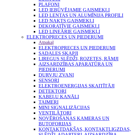
PLAFONI
LED IEBŪVĒJAMIE GAISMEKĻI
LED LENTAS UN ALUMĪNIJA PROFILI
LED NAKTS GAISMEKĻI
DEKORATĪVIE GAISMEKĻI
LED LINEĀRIE GAISMEKĻI
ELEKTROPRECES UN PIEDERUMI
Atpakaļ
ELEKTROPRECES UN PIEDERUMI
SADALES SKAPJI
LIREGUS SLĒDŽI, ROZETES, RĀMJI
AIZSARDZĪBAS APARATŪRA UN
PIEDERUMI
DURVJU ZVANI
SENSORI
ELEKTROENERĢIJAS SKAITĪTĀJI
DETEKTORI
KABEĻU KANĀLI
TAIMERI
MINI SIGNALIZĀCIJAS
VENTILĀTORI
NOVĒROŠANAS KAMERAS UN
BUTOFORIJAS
KONTAKTDAKŠAS, KONTAKTLIGZDAS,
SLĒDŽI, ADAPTERI, AIZSARDZĪBA