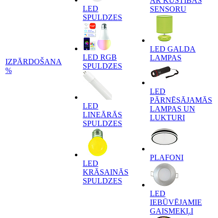
AR KUSTĪBAS
LED
SENSORU
SPULDZES
LED GALDA
LED RGB
LAMPAS
IZPĀRDOŠANA
SPULDZES
%
LED
PĀRNĒSĀJAMĀS
LED
LAMPAS UN
LINEĀRĀS
LUKTURI
SPULDZES
PLAFONI
LED
KRĀSAINĀS
SPULDZES
LED
IEBŪVĒJAMIE
GAISMEKĻI