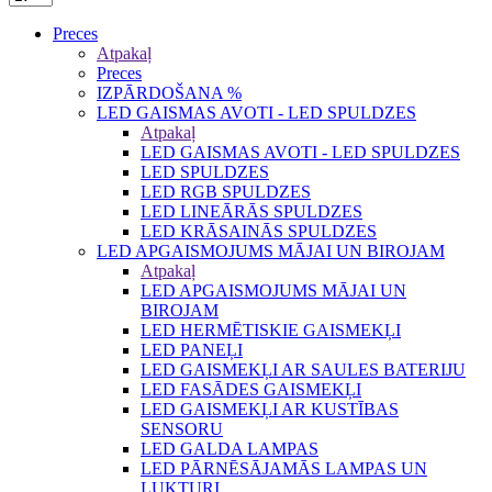
Preces
Atpakaļ
Preces
IZPĀRDOŠANA %
LED GAISMAS AVOTI - LED SPULDZES
Atpakaļ
LED GAISMAS AVOTI - LED SPULDZES
LED SPULDZES
LED RGB SPULDZES
LED LINEĀRĀS SPULDZES
LED KRĀSAINĀS SPULDZES
LED APGAISMOJUMS MĀJAI UN BIROJAM
Atpakaļ
LED APGAISMOJUMS MĀJAI UN
BIROJAM
LED HERMĒTISKIE GAISMEKĻI
LED PANEĻI
LED GAISMEKĻI AR SAULES BATERIJU
LED FASĀDES GAISMEKĻI
LED GAISMEKĻI AR KUSTĪBAS
SENSORU
LED GALDA LAMPAS
LED PĀRNĒSĀJAMĀS LAMPAS UN
LUKTURI