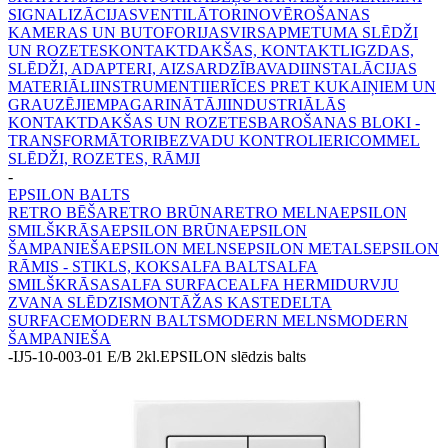
SIGNALIZĀCIJAS
VENTILĀTORI
NOVĒROŠANAS
KAMERAS UN BUTOFORIJAS
VIRSAPMETUMA SLĒDŽI
UN ROZETES
KONTAKTDAKŠAS, KONTAKTLIGZDAS,
SLĒDŽI, ADAPTERI, AIZSARDZĪBA
VADI
INSTALĀCIJAS
MATERIĀLI
INSTRUMENTI
IERĪCES PRET KUKAIŅIEM UN
GRAUZĒJIEM
PAGARINĀTĀJI
INDUSTRIĀLĀS
KONTAKTDAKŠAS UN ROZETES
BAROŠANAS BLOKI -
TRANSFORMĀTORI
BEZVADU KONTROLIERI
COMMEL
SLĒDŽI, ROZETES, RĀMJI
-
EPSILON BALTS
RETRO BĒŠA
RETRO BRŪNA
RETRO MELNA
EPSILON
SMILŠKRĀSA
EPSILON BRŪNA
EPSILON
ŠAMPANIEŠA
EPSILON MELNS
EPSILON METALS
EPSILON
RĀMIS - STIKLS, KOKS
ALFA BALTS
ALFA
SMILŠKRĀSAS
ALFA SURFACE
ALFA HERMI
DURVJU
ZVANA SLĒDZIS
MONTĀŽAS KASTE
DELTA
SURFACE
MODERN BALTS
MODERN MELNS
MODERN
ŠAMPANIEŠA
-
IJ5-10-003-01 E/B 2kl.EPSILON slēdzis balts