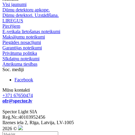
Visi jaunumi
Dūmu detektoru apkope.
Dūmu detektori. Uzstādīšana.
LIREGUS
Pircējiem
E-veikala lietošanas noteikumi
Maksājumu noteikumi
Piegādes nosacījumi
Garantijas noteikumi
Privātuma politika
Sīkdatņu noteikumi
Atteikuma tiesības
Soc. mediji
Facebook
Mūsu kontakti
+371 67650474
ofr@spector.lv
Spector Light SIA
Reģ.Nr.:40103952456
Ilzenes iela 2, Rīga, Latvija, LV-1005
2026 ©