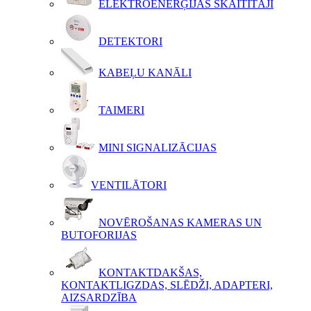
ELEKTROENERĢIJAS SKAITĪTĀJI
DETEKTORI
KABEĻU KANĀLI
TAIMERI
MINI SIGNALIZĀCIJAS
VENTILĀTORI
NOVĒROŠANAS KAMERAS UN
BUTOFORIJAS
KONTAKTDAKŠAS,
KONTAKTLIGZDAS, SLĒDŽI, ADAPTERI,
AIZSARDZĪBA