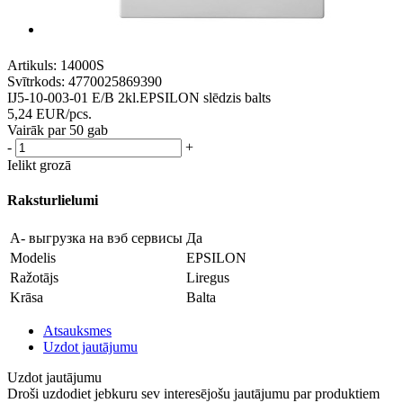
Artikuls:
14000S
Svītrkods:
4770025869390
IJ5-10-003-01 E/B 2kl.EPSILON slēdzis balts
5,24
EUR
/pcs.
Vairāk par 50 gab
-
+
Ielikt grozā
Raksturlielumi
A- выгрузка на вэб сервисы
Да
Modelis
EPSILON
Ražotājs
Liregus
Krāsa
Balta
Atsauksmes
Uzdot jautājumu
Uzdot jautājumu
Droši uzdodiet jebkuru sev interesējošu jautājumu par produktiem