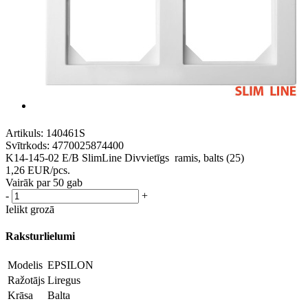
Artikuls:
140461S
Svītrkods:
4770025874400
K14-145-02 E/B SlimLine Divvietīgs ramis, balts (25)
1,26
EUR
/pcs.
Vairāk par 50 gab
-
+
Ielikt grozā
Raksturlielumi
Modelis
EPSILON
Ražotājs
Liregus
Krāsa
Balta