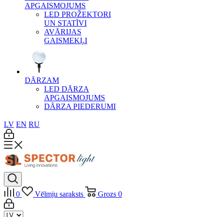
APGAISMOJUMS
LED PROŽEKTORI
UN STATĪVI
AVĀRIJAS
GAISMEKĻI
DĀRZAM
LED DĀRZA
APGAISMOJUMS
DĀRZA PIEDERUMI
LV
EN
RU
0
Vēlmju saraksts
Grozs
0