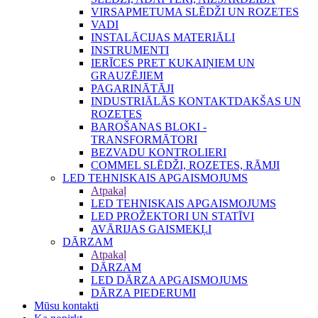
VIRSAPMETUMA SLĒDŽI UN ROZETES
VADI
INSTALĀCIJAS MATERIĀLI
INSTRUMENTI
IERĪCES PRET KUKAIŅIEM UN
GRAUZĒJIEM
PAGARINĀTĀJI
INDUSTRIĀLĀS KONTAKTDAKŠAS UN
ROZETES
BAROŠANAS BLOKI -
TRANSFORMĀTORI
BEZVADU KONTROLIERI
COMMEL SLĒDŽI, ROZETES, RĀMJI
LED TEHNISKAIS APGAISMOJUMS
Atpakaļ
LED TEHNISKAIS APGAISMOJUMS
LED PROŽEKTORI UN STATĪVI
AVĀRIJAS GAISMEKĻI
DĀRZAM
Atpakaļ
DĀRZAM
LED DĀRZA APGAISMOJUMS
DĀRZA PIEDERUMI
Mūsu kontakti