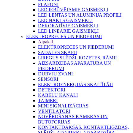
PLAFONI
LED IEBŪVĒJAMIE GAISMEKĻI
LED LENTAS UN ALUMĪNIJA PROFILI
LED NAKTS GAISMEKĻI
DEKORATĪVIE GAISMEKĻI
LED LINEĀRIE GAISMEKĻI
ELEKTROPRECES UN PIEDERUMI
Atpakaļ
ELEKTROPRECES UN PIEDERUMI
SADALES SKAPJI
LIREGUS SLĒDŽI, ROZETES, RĀMJI
AIZSARDZĪBAS APARATŪRA UN
PIEDERUMI
DURVJU ZVANI
SENSORI
ELEKTROENERĢIJAS SKAITĪTĀJI
DETEKTORI
KABEĻU KANĀLI
TAIMERI
MINI SIGNALIZĀCIJAS
VENTILĀTORI
NOVĒROŠANAS KAMERAS UN
BUTOFORIJAS
KONTAKTDAKŠAS, KONTAKTLIGZDAS,
SLĒDŽI, ADAPTERI, AIZSARDZĪBA