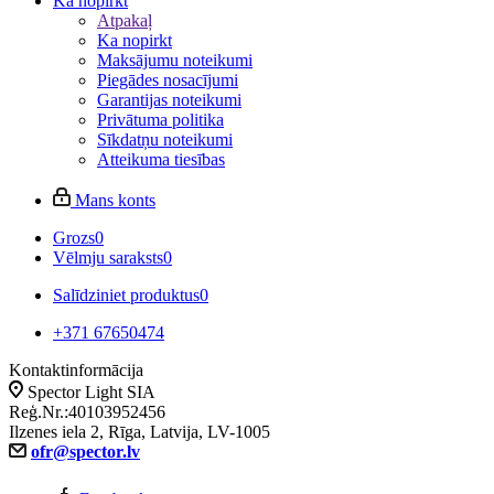
Ka nopirkt
Atpakaļ
Ka nopirkt
Maksājumu noteikumi
Piegādes nosacījumi
Garantijas noteikumi
Privātuma politika
Sīkdatņu noteikumi
Atteikuma tiesības
Mans konts
Grozs
0
Vēlmju saraksts
0
Salīdziniet produktus
0
+371 67650474
Kontaktinformācija
Spector Light SIA
Reģ.Nr.:40103952456
Ilzenes iela 2, Rīga, Latvija, LV-1005
ofr@spector.lv