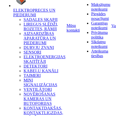
Maksājumu
noteikumi
ELEKTROPRECES UN
Piegādes
PIEDERUMI
nosacījumi
SADALES SKAPJI
Garantijas
LIREGUS SLĒDŽI,
Mūsu
Va
noteikumi
ROZETES, RĀMJI
kontakti
Privātuma
AIZSARDZĪBAS
politika
APARATŪRA UN
Sīkdatņu
PIEDERUMI
noteikumi
DURVJU ZVANI
Atteikuma
SENSORI
tiesības
ELEKTROENERĢIJAS
SKAITĪTĀJI
DETEKTORI
KABEĻU KANĀLI
TAIMERI
MINI
SIGNALIZĀCIJAS
VENTILĀTORI
NOVĒROŠANAS
KAMERAS UN
BUTOFORIJAS
KONTAKTDAKŠAS,
KONTAKTLIGZDAS,