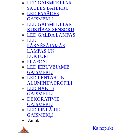
LED GAISMEKĻI AR
SAULES BATERIJU
LED FASĀDES
GAISMEKĻI
LED GAISMEKĻI AR
KUSTĪBAS SENSORU
LED GALDA LAMPAS
LED
PĀRNĒSĀJAMĀS
LAMPAS UN
LUKTURI
PLAFONI
LED IEBŪVĒJAMIE
GAISMEKĻI
LED LENTAS UN
ALUMĪNIJA PROFILI
LED NAKTS
GAISMEKĻI
DEKORATĪVIE
GAISMEKĻI
LED LINEĀRIE
GAISMEKĻI
Vairāk
Ka nopirkt