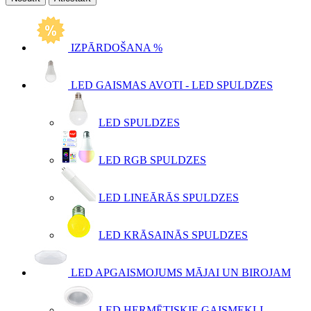
IZPĀRDOŠANA %
LED GAISMAS AVOTI - LED SPULDZES
LED SPULDZES
LED RGB SPULDZES
LED LINEĀRĀS SPULDZES
LED KRĀSAINĀS SPULDZES
LED APGAISMOJUMS MĀJAI UN BIROJAM
LED HERMĒTISKIE GAISMEKĻI