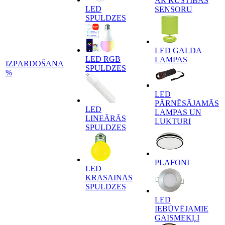
AR KUSTĪBAS
LED
SENSORU
SPULDZES
LED GALDA
LED RGB
LAMPAS
IZPĀRDOŠANA
SPULDZES
%
LED
PĀRNĒSĀJAMĀS
LED
LAMPAS UN
LINEĀRĀS
LUKTURI
SPULDZES
PLAFONI
LED
KRĀSAINĀS
SPULDZES
LED
IEBŪVĒJAMIE
GAISMEKĻI