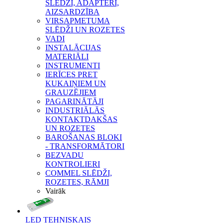
SLĒDŽI, ADAPTERI,
AIZSARDZĪBA
VIRSAPMETUMA
SLĒDŽI UN ROZETES
VADI
INSTALĀCIJAS
MATERIĀLI
INSTRUMENTI
IERĪCES PRET
KUKAIŅIEM UN
GRAUZĒJIEM
PAGARINĀTĀJI
INDUSTRIĀLĀS
KONTAKTDAKŠAS
UN ROZETES
BAROŠANAS BLOKI
- TRANSFORMĀTORI
BEZVADU
KONTROLIERI
COMMEL SLĒDŽI,
ROZETES, RĀMJI
Vairāk
LED TEHNISKAIS