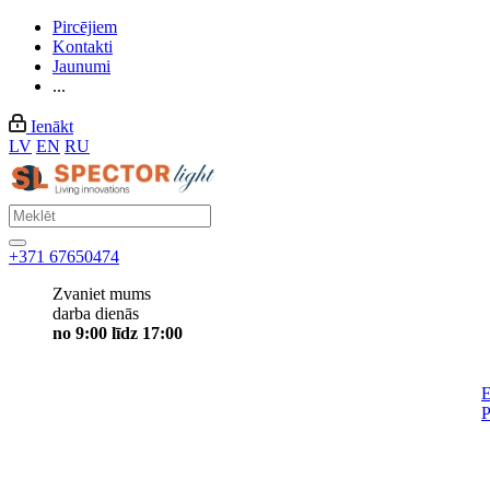
Pircējiem
Kontakti
Jaunumi
...
Ienākt
LV
EN
RU
+371 67650474
Zvaniet mums
darba dienās
no 9:00 līdz 17:00