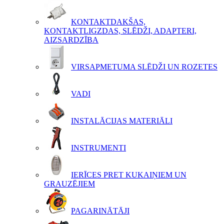
KONTAKTDAKŠAS,
KONTAKTLIGZDAS, SLĒDŽI, ADAPTERI,
AIZSARDZĪBA
VIRSAPMETUMA SLĒDŽI UN ROZETES
VADI
INSTALĀCIJAS MATERIĀLI
INSTRUMENTI
IERĪCES PRET KUKAIŅIEM UN
GRAUZĒJIEM
PAGARINĀTĀJI