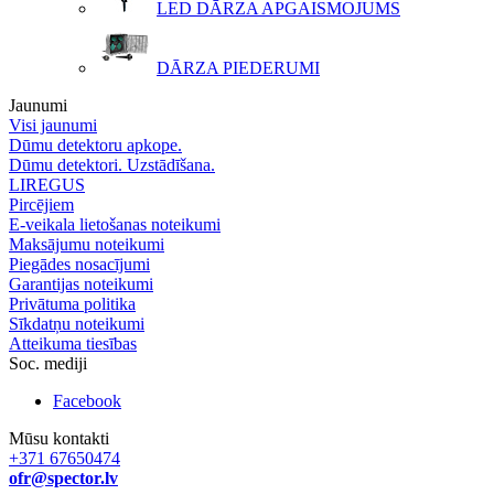
LED DĀRZA APGAISMOJUMS
DĀRZA PIEDERUMI
Jaunumi
Visi jaunumi
Dūmu detektoru apkope.
Dūmu detektori. Uzstādīšana.
LIREGUS
Pircējiem
E-veikala lietošanas noteikumi
Maksājumu noteikumi
Piegādes nosacījumi
Garantijas noteikumi
Privātuma politika
Sīkdatņu noteikumi
Atteikuma tiesības
Soc. mediji
Facebook
Mūsu kontakti
+371 67650474
ofr@spector.lv