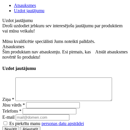
Atsauksmes
Uzdot jautājumu
Uzdot jautājumu
Droši uzdodiet jebkuru sev interesējošu jautājumu par produktiem
vai mūsu veikalu!
Mūsu kvalificētie speciālisti Jums noteikti palīdzēs.
Atsauksmes
Šim produktam nav atsauksmju. Esi pirmais, kas
Atstāt atsauksmes
novērtē šo produktu!
Uzdot jautājumu
Ziņa
*
Jūsu vārds
*
Telefons
*
E-mail
Es piekrītu manu
personas datu apstrādei
Atiestatīt