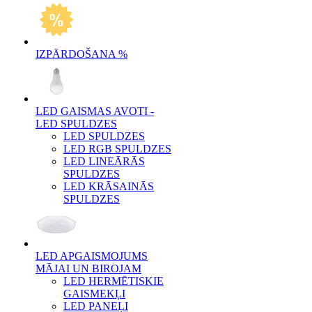
IZPĀRDOŠANA %
LED GAISMAS AVOTI -
LED SPULDZES
LED SPULDZES
LED RGB SPULDZES
LED LINEĀRĀS
SPULDZES
LED KRĀSAINĀS
SPULDZES
LED APGAISMOJUMS
MĀJAI UN BIROJAM
LED HERMĒTISKIE
GAISMEKĻI
LED PANEĻI