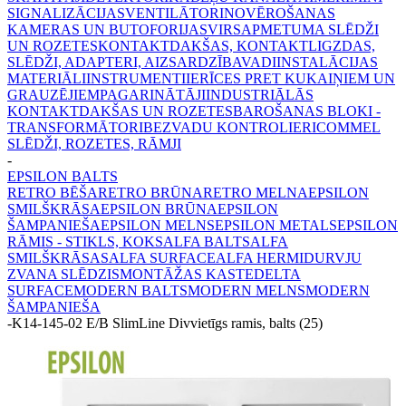
SIGNALIZĀCIJAS
VENTILĀTORI
NOVĒROŠANAS
KAMERAS UN BUTOFORIJAS
VIRSAPMETUMA SLĒDŽI
UN ROZETES
KONTAKTDAKŠAS, KONTAKTLIGZDAS,
SLĒDŽI, ADAPTERI, AIZSARDZĪBA
VADI
INSTALĀCIJAS
MATERIĀLI
INSTRUMENTI
IERĪCES PRET KUKAIŅIEM UN
GRAUZĒJIEM
PAGARINĀTĀJI
INDUSTRIĀLĀS
KONTAKTDAKŠAS UN ROZETES
BAROŠANAS BLOKI -
TRANSFORMĀTORI
BEZVADU KONTROLIERI
COMMEL
SLĒDŽI, ROZETES, RĀMJI
-
EPSILON BALTS
RETRO BĒŠA
RETRO BRŪNA
RETRO MELNA
EPSILON
SMILŠKRĀSA
EPSILON BRŪNA
EPSILON
ŠAMPANIEŠA
EPSILON MELNS
EPSILON METALS
EPSILON
RĀMIS - STIKLS, KOKS
ALFA BALTS
ALFA
SMILŠKRĀSAS
ALFA SURFACE
ALFA HERMI
DURVJU
ZVANA SLĒDZIS
MONTĀŽAS KASTE
DELTA
SURFACE
MODERN BALTS
MODERN MELNS
MODERN
ŠAMPANIEŠA
-
K14-145-02 E/B SlimLine Divvietīgs ramis, balts (25)