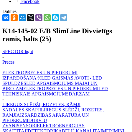
Facebook
Dalīties
K14-145-02 E/B SlimLine Divvietīgs
ramis, balts (25)
SPECTOR light
-
Preces
-
ELEKTROPRECES UN PIEDERUMI
IZPĀRDOŠANA %
LED GAISMAS AVOTI - LED
SPULDZES
LED APGAISMOJUMS MĀJAI UN
BIROJAM
ELEKTROPRECES UN PIEDERUMI
LED
TEHNISKAIS APGAISMOJUMS
DĀRZAM
-
LIREGUS SLĒDŽI, ROZETES, RĀMJI
SADALES SKAPJI
LIREGUS SLĒDŽI, ROZETES,
RĀMJI
AIZSARDZĪBAS APARATŪRA UN
PIEDERUMI
DURVJU
ZVANI
SENSORI
ELEKTROENERĢIJAS
SKAITĪTĀJI
DETEKTORI
KABEĻU KANĀLI
TAIMERI
MINI