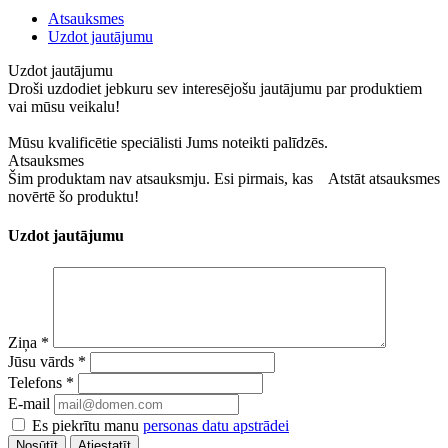
Atsauksmes
Uzdot jautājumu
Uzdot jautājumu
Droši uzdodiet jebkuru sev interesējošu jautājumu par produktiem
vai mūsu veikalu!
Mūsu kvalificētie speciālisti Jums noteikti palīdzēs.
Atsauksmes
Šim produktam nav atsauksmju. Esi pirmais, kas
Atstāt atsauksmes
novērtē šo produktu!
Uzdot jautājumu
Ziņa
*
Jūsu vārds
*
Telefons
*
E-mail
Es piekrītu manu
personas datu apstrādei
Atiestatīt