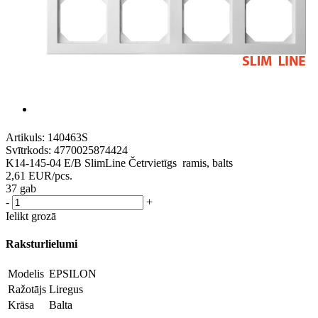
Artikuls:
140463S
Svītrkods:
4770025874424
K14-145-04 E/B SlimLine Četrvietīgs ramis, balts
2,61
EUR
/pcs.
37 gab
-
+
Ielikt grozā
Raksturlielumi
Modelis
EPSILON
Ražotājs
Liregus
Krāsa
Balta