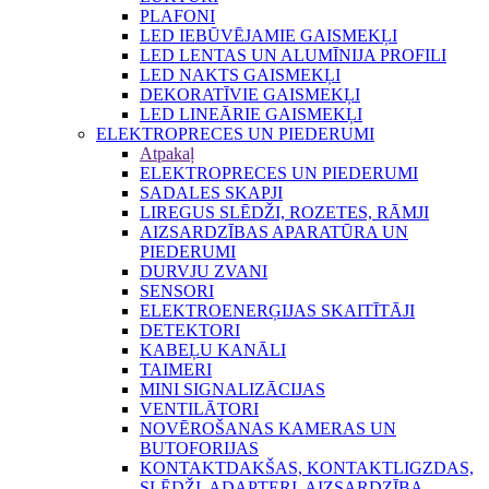
PLAFONI
LED IEBŪVĒJAMIE GAISMEKĻI
LED LENTAS UN ALUMĪNIJA PROFILI
LED NAKTS GAISMEKĻI
DEKORATĪVIE GAISMEKĻI
LED LINEĀRIE GAISMEKĻI
ELEKTROPRECES UN PIEDERUMI
Atpakaļ
ELEKTROPRECES UN PIEDERUMI
SADALES SKAPJI
LIREGUS SLĒDŽI, ROZETES, RĀMJI
AIZSARDZĪBAS APARATŪRA UN
PIEDERUMI
DURVJU ZVANI
SENSORI
ELEKTROENERĢIJAS SKAITĪTĀJI
DETEKTORI
KABEĻU KANĀLI
TAIMERI
MINI SIGNALIZĀCIJAS
VENTILĀTORI
NOVĒROŠANAS KAMERAS UN
BUTOFORIJAS
KONTAKTDAKŠAS, KONTAKTLIGZDAS,
SLĒDŽI, ADAPTERI, AIZSARDZĪBA