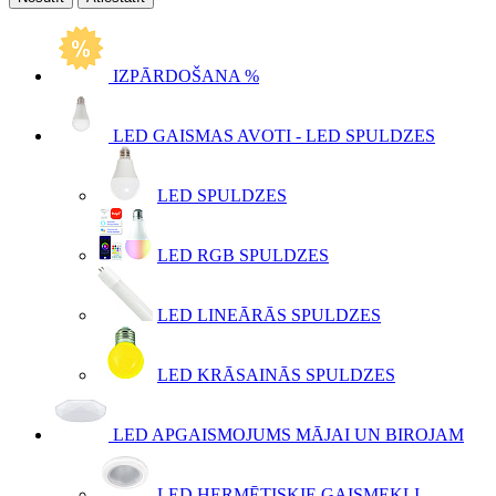
IZPĀRDOŠANA %
LED GAISMAS AVOTI - LED SPULDZES
LED SPULDZES
LED RGB SPULDZES
LED LINEĀRĀS SPULDZES
LED KRĀSAINĀS SPULDZES
LED APGAISMOJUMS MĀJAI UN BIROJAM
LED HERMĒTISKIE GAISMEKĻI