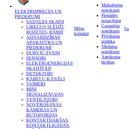
Maksājumu
noteikumi
ELEKTROPRECES UN
Piegādes
PIEDERUMI
nosacījumi
SADALES SKAPJI
Garantijas
LIREGUS SLĒDŽI,
Mūsu
Va
noteikumi
ROZETES, RĀMJI
kontakti
Privātuma
AIZSARDZĪBAS
politika
APARATŪRA UN
Sīkdatņu
PIEDERUMI
noteikumi
DURVJU ZVANI
Atteikuma
SENSORI
tiesības
ELEKTROENERĢIJAS
SKAITĪTĀJI
DETEKTORI
KABEĻU KANĀLI
TAIMERI
MINI
SIGNALIZĀCIJAS
VENTILĀTORI
NOVĒROŠANAS
KAMERAS UN
BUTOFORIJAS
KONTAKTDAKŠAS,
KONTAKTLIGZDAS,