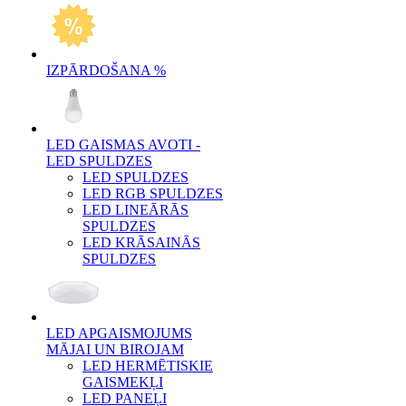
IZPĀRDOŠANA %
LED GAISMAS AVOTI -
LED SPULDZES
LED SPULDZES
LED RGB SPULDZES
LED LINEĀRĀS
SPULDZES
LED KRĀSAINĀS
SPULDZES
LED APGAISMOJUMS
MĀJAI UN BIROJAM
LED HERMĒTISKIE
GAISMEKĻI
LED PANEĻI