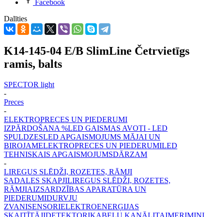
Facebook
Dalīties
K14-145-04 E/B SlimLine Četrvietīgs
ramis, balts
SPECTOR light
-
Preces
-
ELEKTROPRECES UN PIEDERUMI
IZPĀRDOŠANA %
LED GAISMAS AVOTI - LED
SPULDZES
LED APGAISMOJUMS MĀJAI UN
BIROJAM
ELEKTROPRECES UN PIEDERUMI
LED
TEHNISKAIS APGAISMOJUMS
DĀRZAM
-
LIREGUS SLĒDŽI, ROZETES, RĀMJI
SADALES SKAPJI
LIREGUS SLĒDŽI, ROZETES,
RĀMJI
AIZSARDZĪBAS APARATŪRA UN
PIEDERUMI
DURVJU
ZVANI
SENSORI
ELEKTROENERĢIJAS
SKAITĪTĀJI
DETEKTORI
KABEĻU KANĀLI
TAIMERI
MINI