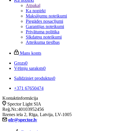
Ka nopirkt
Atpakaļ
Ka nopirkt
Maksājumu noteikumi
Piegādes nosacījumi
Garantijas noteikumi
Privātuma politika
Sīkdatņu noteikumi
Atteikuma tiesības
Mans konts
Grozs
0
Vēlmju saraksts
0
Salīdziniet produktus
0
+371 67650474
Kontaktinformācija
Spector Light SIA
Reģ.Nr.:40103952456
Ilzenes iela 2, Rīga, Latvija, LV-1005
ofr@spector.lv