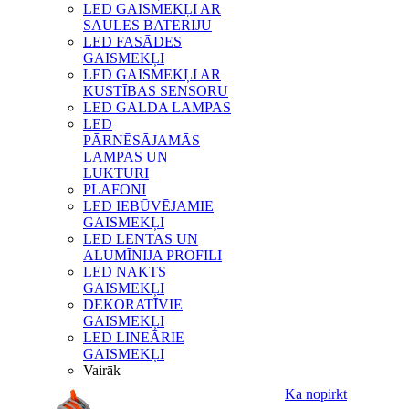
LED GAISMEKĻI AR
SAULES BATERIJU
LED FASĀDES
GAISMEKĻI
LED GAISMEKĻI AR
KUSTĪBAS SENSORU
LED GALDA LAMPAS
LED
PĀRNĒSĀJAMĀS
LAMPAS UN
LUKTURI
PLAFONI
LED IEBŪVĒJAMIE
GAISMEKĻI
LED LENTAS UN
ALUMĪNIJA PROFILI
LED NAKTS
GAISMEKĻI
DEKORATĪVIE
GAISMEKĻI
LED LINEĀRIE
GAISMEKĻI
Vairāk
Ka nopirkt