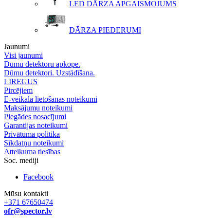
LED DĀRZA APGAISMOJUMS
DĀRZA PIEDERUMI
Jaunumi
Visi jaunumi
Dūmu detektoru apkope.
Dūmu detektori. Uzstādīšana.
LIREGUS
Pircējiem
E-veikala lietošanas noteikumi
Maksājumu noteikumi
Piegādes nosacījumi
Garantijas noteikumi
Privātuma politika
Sīkdatņu noteikumi
Atteikuma tiesības
Soc. mediji
Facebook
Mūsu kontakti
+371 67650474
ofr@spector.lv