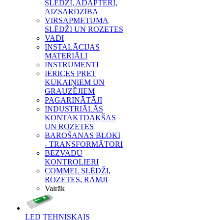
SLĒDŽI, ADAPTERI,
AIZSARDZĪBA
VIRSAPMETUMA
SLĒDŽI UN ROZETES
VADI
INSTALĀCIJAS
MATERIĀLI
INSTRUMENTI
IERĪCES PRET
KUKAIŅIEM UN
GRAUZĒJIEM
PAGARINĀTĀJI
INDUSTRIĀLĀS
KONTAKTDAKŠAS
UN ROZETES
BAROŠANAS BLOKI
- TRANSFORMĀTORI
BEZVADU
KONTROLIERI
COMMEL SLĒDŽI,
ROZETES, RĀMJI
Vairāk
LED TEHNISKAIS