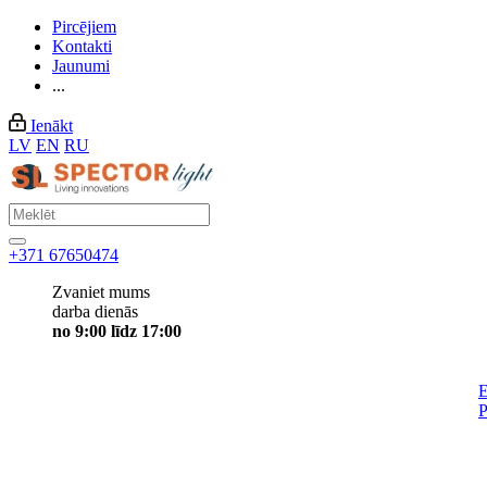
Pircējiem
Kontakti
Jaunumi
...
Ienākt
LV
EN
RU
+371 67650474
Zvaniet mums
darba dienās
no 9:00 līdz 17:00