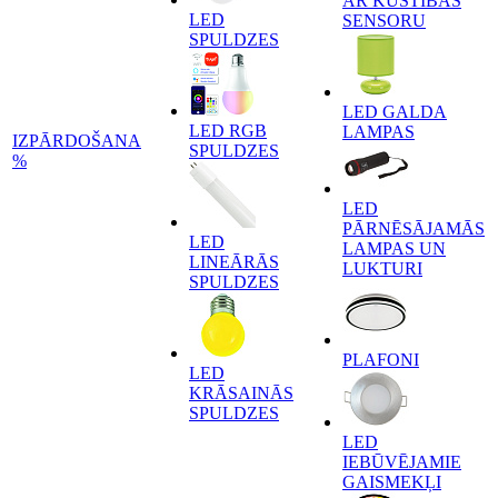
AR KUSTĪBAS
LED
SENSORU
SPULDZES
LED GALDA
LED RGB
LAMPAS
IZPĀRDOŠANA
SPULDZES
%
LED
PĀRNĒSĀJAMĀS
LED
LAMPAS UN
LINEĀRĀS
LUKTURI
SPULDZES
PLAFONI
LED
KRĀSAINĀS
SPULDZES
LED
IEBŪVĒJAMIE
GAISMEKĻI