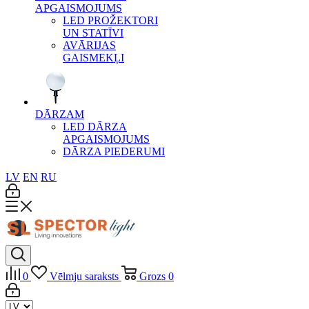
APGAISMOJUMS
LED PROŽEKTORI
UN STATĪVI
AVĀRIJAS
GAISMEKĻI
DĀRZAM
LED DĀRZA
APGAISMOJUMS
DĀRZA PIEDERUMI
LV
EN
RU
0
Vēlmju saraksts
Grozs
0