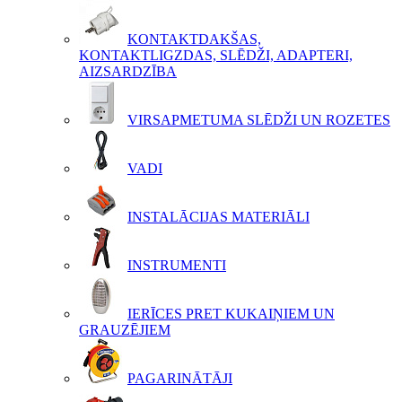
KONTAKTDAKŠAS,
KONTAKTLIGZDAS, SLĒDŽI, ADAPTERI,
AIZSARDZĪBA
VIRSAPMETUMA SLĒDŽI UN ROZETES
VADI
INSTALĀCIJAS MATERIĀLI
INSTRUMENTI
IERĪCES PRET KUKAIŅIEM UN
GRAUZĒJIEM
PAGARINĀTĀJI