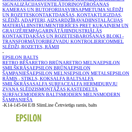
SIGNALIZĀCIJAS
VENTILĀTORI
NOVĒROŠANAS
KAMERAS UN BUTOFORIJAS
VIRSAPMETUMA SLĒDŽI
UN ROZETES
KONTAKTDAKŠAS, KONTAKTLIGZDAS,
SLĒDŽI, ADAPTERI, AIZSARDZĪBA
VADI
INSTALĀCIJAS
MATERIĀLI
INSTRUMENTI
IERĪCES PRET KUKAIŅIEM UN
GRAUZĒJIEM
PAGARINĀTĀJI
INDUSTRIĀLĀS
KONTAKTDAKŠAS UN ROZETES
BAROŠANAS BLOKI -
TRANSFORMĀTORI
BEZVADU KONTROLIERI
COMMEL
SLĒDŽI, ROZETES, RĀMJI
-
EPSILON BALTS
RETRO BĒŠA
RETRO BRŪNA
RETRO MELNA
EPSILON
SMILŠKRĀSA
EPSILON BRŪNA
EPSILON
ŠAMPANIEŠA
EPSILON MELNS
EPSILON METALS
EPSILON
RĀMIS - STIKLS, KOKS
ALFA BALTS
ALFA
SMILŠKRĀSAS
ALFA SURFACE
ALFA HERMI
DURVJU
ZVANA SLĒDZIS
MONTĀŽAS KASTE
DELTA
SURFACE
MODERN BALTS
MODERN MELNS
MODERN
ŠAMPANIEŠA
-
K14-145-04 E/B SlimLine Četrvietīgs ramis, balts