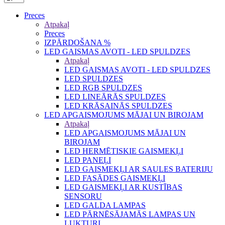
Preces
Atpakaļ
Preces
IZPĀRDOŠANA %
LED GAISMAS AVOTI - LED SPULDZES
Atpakaļ
LED GAISMAS AVOTI - LED SPULDZES
LED SPULDZES
LED RGB SPULDZES
LED LINEĀRĀS SPULDZES
LED KRĀSAINĀS SPULDZES
LED APGAISMOJUMS MĀJAI UN BIROJAM
Atpakaļ
LED APGAISMOJUMS MĀJAI UN
BIROJAM
LED HERMĒTISKIE GAISMEKĻI
LED PANEĻI
LED GAISMEKĻI AR SAULES BATERIJU
LED FASĀDES GAISMEKĻI
LED GAISMEKĻI AR KUSTĪBAS
SENSORU
LED GALDA LAMPAS
LED PĀRNĒSĀJAMĀS LAMPAS UN
LUKTURI