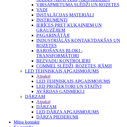
VIRSAPMETUMA SLĒDŽI UN ROZETES
VADI
INSTALĀCIJAS MATERIĀLI
INSTRUMENTI
IERĪCES PRET KUKAIŅIEM UN
GRAUZĒJIEM
PAGARINĀTĀJI
INDUSTRIĀLĀS KONTAKTDAKŠAS UN
ROZETES
BAROŠANAS BLOKI -
TRANSFORMĀTORI
BEZVADU KONTROLIERI
COMMEL SLĒDŽI, ROZETES, RĀMJI
LED TEHNISKAIS APGAISMOJUMS
Atpakaļ
LED TEHNISKAIS APGAISMOJUMS
LED PROŽEKTORI UN STATĪVI
AVĀRIJAS GAISMEKĻI
DĀRZAM
Atpakaļ
DĀRZAM
LED DĀRZA APGAISMOJUMS
DĀRZA PIEDERUMI
Mūsu kontakti