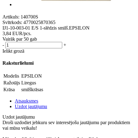
Artikuls:
140700S
Svītrkods:
4770025870365
IJ1-10-003-01 E/S 1-slēdzis smilš.EPSILON
3,84
EUR
/pcs.
Vairāk par 50 gab
-
+
Ielikt grozā
Raksturlielumi
Modelis
EPSILON
Ražotājs
Liregus
Krāsa
smilškrāsas
Atsauksmes
Uzdot jautājumu
Uzdot jautājumu
Droši uzdodiet jebkuru sev interesējošu jautājumu par produktiem
vai mūsu veikalu!