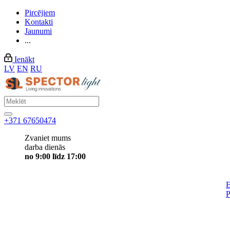
Pircējiem
Kontakti
Jaunumi
...
Ienākt
LV
EN
RU
+371 67650474
Zvaniet mums
darba dienās
no 9:00 līdz 17:00