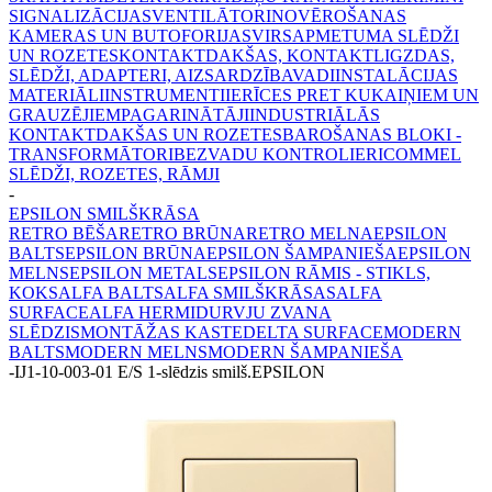
SIGNALIZĀCIJAS
VENTILĀTORI
NOVĒROŠANAS
KAMERAS UN BUTOFORIJAS
VIRSAPMETUMA SLĒDŽI
UN ROZETES
KONTAKTDAKŠAS, KONTAKTLIGZDAS,
SLĒDŽI, ADAPTERI, AIZSARDZĪBA
VADI
INSTALĀCIJAS
MATERIĀLI
INSTRUMENTI
IERĪCES PRET KUKAIŅIEM UN
GRAUZĒJIEM
PAGARINĀTĀJI
INDUSTRIĀLĀS
KONTAKTDAKŠAS UN ROZETES
BAROŠANAS BLOKI -
TRANSFORMĀTORI
BEZVADU KONTROLIERI
COMMEL
SLĒDŽI, ROZETES, RĀMJI
-
EPSILON SMILŠKRĀSA
RETRO BĒŠA
RETRO BRŪNA
RETRO MELNA
EPSILON
BALTS
EPSILON BRŪNA
EPSILON ŠAMPANIEŠA
EPSILON
MELNS
EPSILON METALS
EPSILON RĀMIS - STIKLS,
KOKS
ALFA BALTS
ALFA SMILŠKRĀSAS
ALFA
SURFACE
ALFA HERMI
DURVJU ZVANA
SLĒDZIS
MONTĀŽAS KASTE
DELTA SURFACE
MODERN
BALTS
MODERN MELNS
MODERN ŠAMPANIEŠA
-
IJ1-10-003-01 E/S 1-slēdzis smilš.EPSILON