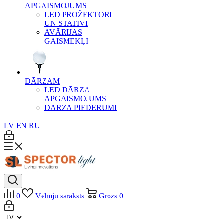
APGAISMOJUMS
LED PROŽEKTORI
UN STATĪVI
AVĀRIJAS
GAISMEKĻI
DĀRZAM
LED DĀRZA
APGAISMOJUMS
DĀRZA PIEDERUMI
LV
EN
RU
0
Vēlmju saraksts
Grozs
0