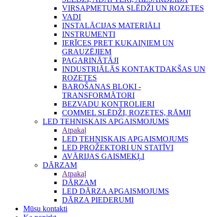
VIRSAPMETUMA SLĒDŽI UN ROZETES
VADI
INSTALĀCIJAS MATERIĀLI
INSTRUMENTI
IERĪCES PRET KUKAIŅIEM UN
GRAUZĒJIEM
PAGARINĀTĀJI
INDUSTRIĀLĀS KONTAKTDAKŠAS UN
ROZETES
BAROŠANAS BLOKI -
TRANSFORMĀTORI
BEZVADU KONTROLIERI
COMMEL SLĒDŽI, ROZETES, RĀMJI
LED TEHNISKAIS APGAISMOJUMS
Atpakaļ
LED TEHNISKAIS APGAISMOJUMS
LED PROŽEKTORI UN STATĪVI
AVĀRIJAS GAISMEKĻI
DĀRZAM
Atpakaļ
DĀRZAM
LED DĀRZA APGAISMOJUMS
DĀRZA PIEDERUMI
Mūsu kontakti