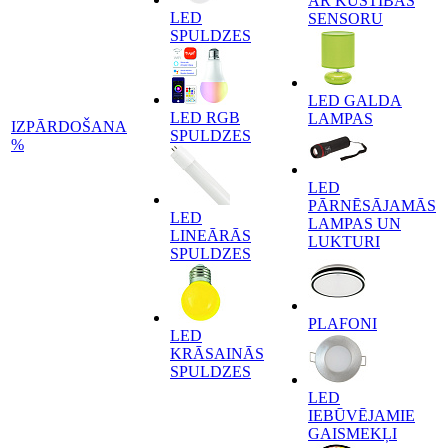
AR KUSTĪBAS
LED
SENSORU
SPULDZES
LED GALDA
LED RGB
LAMPAS
IZPĀRDOŠANA
SPULDZES
%
LED
PĀRNĒSĀJAMĀS
LED
LAMPAS UN
LINEĀRĀS
LUKTURI
SPULDZES
PLAFONI
LED
KRĀSAINĀS
SPULDZES
LED
IEBŪVĒJAMIE
GAISMEKĻI