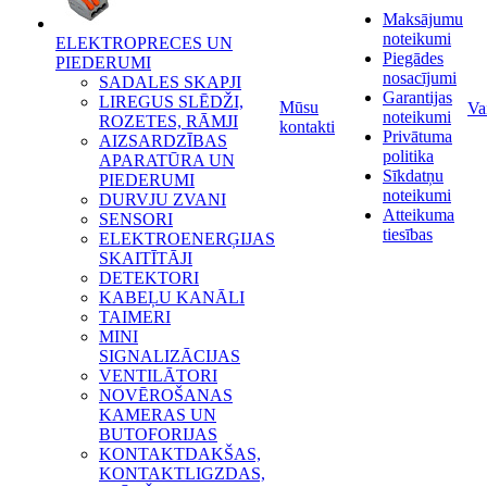
Maksājumu
noteikumi
ELEKTROPRECES UN
Piegādes
PIEDERUMI
nosacījumi
SADALES SKAPJI
Garantijas
LIREGUS SLĒDŽI,
Mūsu
Va
noteikumi
ROZETES, RĀMJI
kontakti
Privātuma
AIZSARDZĪBAS
politika
APARATŪRA UN
Sīkdatņu
PIEDERUMI
noteikumi
DURVJU ZVANI
Atteikuma
SENSORI
tiesības
ELEKTROENERĢIJAS
SKAITĪTĀJI
DETEKTORI
KABEĻU KANĀLI
TAIMERI
MINI
SIGNALIZĀCIJAS
VENTILĀTORI
NOVĒROŠANAS
KAMERAS UN
BUTOFORIJAS
KONTAKTDAKŠAS,
KONTAKTLIGZDAS,