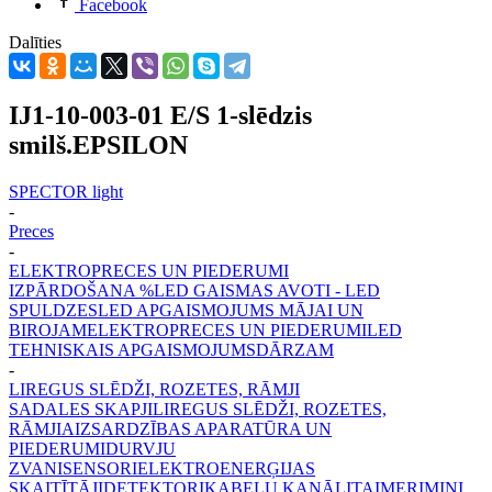
Facebook
Dalīties
IJ1-10-003-01 E/S 1-slēdzis
smilš.EPSILON
SPECTOR light
-
Preces
-
ELEKTROPRECES UN PIEDERUMI
IZPĀRDOŠANA %
LED GAISMAS AVOTI - LED
SPULDZES
LED APGAISMOJUMS MĀJAI UN
BIROJAM
ELEKTROPRECES UN PIEDERUMI
LED
TEHNISKAIS APGAISMOJUMS
DĀRZAM
-
LIREGUS SLĒDŽI, ROZETES, RĀMJI
SADALES SKAPJI
LIREGUS SLĒDŽI, ROZETES,
RĀMJI
AIZSARDZĪBAS APARATŪRA UN
PIEDERUMI
DURVJU
ZVANI
SENSORI
ELEKTROENERĢIJAS
SKAITĪTĀJI
DETEKTORI
KABEĻU KANĀLI
TAIMERI
MINI