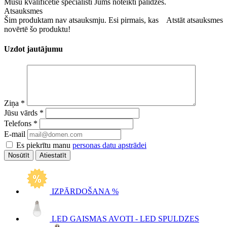
Mūsu kvalificētie speciālisti Jums noteikti palīdzēs.
Atsauksmes
Šim produktam nav atsauksmju. Esi pirmais, kas
Atstāt atsauksmes
novērtē šo produktu!
Uzdot jautājumu
Ziņa
*
Jūsu vārds
*
Telefons
*
E-mail
Es piekrītu manu
personas datu apstrādei
Atiestatīt
IZPĀRDOŠANA %
LED GAISMAS AVOTI - LED SPULDZES