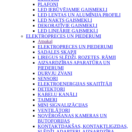
PLAFONI
LED IEBŪVĒJAMIE GAISMEKĻI
LED LENTAS UN ALUMĪNIJA PROFILI
LED NAKTS GAISMEKĻI
DEKORATĪVIE GAISMEKĻI
LED LINEĀRIE GAISMEKĻI
ELEKTROPRECES UN PIEDERUMI
Atpakaļ
ELEKTROPRECES UN PIEDERUMI
SADALES SKAPJI
LIREGUS SLĒDŽI, ROZETES, RĀMJI
AIZSARDZĪBAS APARATŪRA UN
PIEDERUMI
DURVJU ZVANI
SENSORI
ELEKTROENERĢIJAS SKAITĪTĀJI
DETEKTORI
KABEĻU KANĀLI
TAIMERI
MINI SIGNALIZĀCIJAS
VENTILĀTORI
NOVĒROŠANAS KAMERAS UN
BUTOFORIJAS
KONTAKTDAKŠAS, KONTAKTLIGZDAS,
SLĒDŽI, ADAPTERI, AIZSARDZĪBA