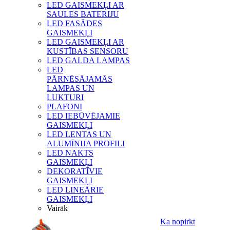
LED GAISMEKĻI AR
SAULES BATERIJU
LED FASĀDES
GAISMEKĻI
LED GAISMEKĻI AR
KUSTĪBAS SENSORU
LED GALDA LAMPAS
LED
PĀRNĒSĀJAMĀS
LAMPAS UN
LUKTURI
PLAFONI
LED IEBŪVĒJAMIE
GAISMEKĻI
LED LENTAS UN
ALUMĪNIJA PROFILI
LED NAKTS
GAISMEKĻI
DEKORATĪVIE
GAISMEKĻI
LED LINEĀRIE
GAISMEKĻI
Vairāk
Ka nopirkt