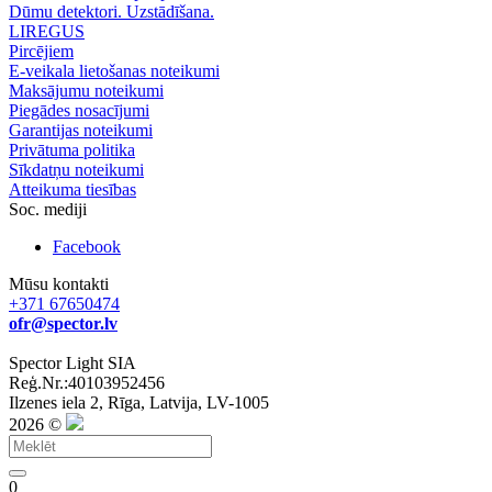
Dūmu detektori. Uzstādīšana.
LIREGUS
Pircējiem
E-veikala lietošanas noteikumi
Maksājumu noteikumi
Piegādes nosacījumi
Garantijas noteikumi
Privātuma politika
Sīkdatņu noteikumi
Atteikuma tiesības
Soc. mediji
Facebook
Mūsu kontakti
+371 67650474
ofr@spector.lv
Spector Light SIA
Reģ.Nr.:40103952456
Ilzenes iela 2, Rīga, Latvija, LV-1005
2026 ©
0