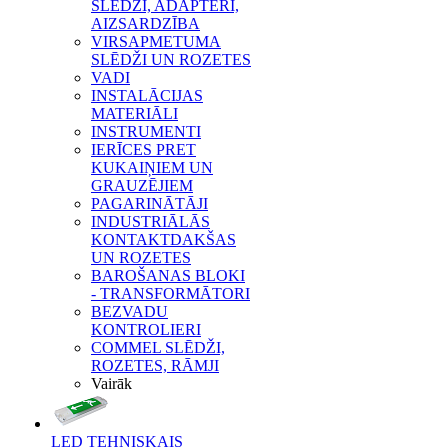
SLĒDŽI, ADAPTERI,
AIZSARDZĪBA
VIRSAPMETUMA
SLĒDŽI UN ROZETES
VADI
INSTALĀCIJAS
MATERIĀLI
INSTRUMENTI
IERĪCES PRET
KUKAIŅIEM UN
GRAUZĒJIEM
PAGARINĀTĀJI
INDUSTRIĀLĀS
KONTAKTDAKŠAS
UN ROZETES
BAROŠANAS BLOKI
- TRANSFORMĀTORI
BEZVADU
KONTROLIERI
COMMEL SLĒDŽI,
ROZETES, RĀMJI
Vairāk
LED TEHNISKAIS