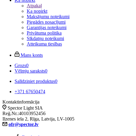
Ka nopirkt
Atpakaļ
Ka nopirkt
Maksājumu noteikumi
Piegādes nosacījumi
Garantijas noteikumi
Privātuma politika
Sīkdatņu noteikumi
Atteikuma tiesības
Mans konts
Grozs
0
Vēlmju saraksts
0
Salīdziniet produktus
0
+371 67650474
Kontaktinformācija
Spector Light SIA
Reģ.Nr.:40103952456
Ilzenes iela 2, Rīga, Latvija, LV-1005
ofr@spector.lv