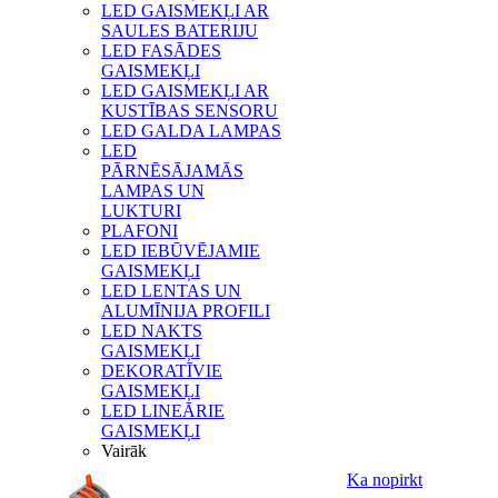
LED GAISMEKĻI AR
SAULES BATERIJU
LED FASĀDES
GAISMEKĻI
LED GAISMEKĻI AR
KUSTĪBAS SENSORU
LED GALDA LAMPAS
LED
PĀRNĒSĀJAMĀS
LAMPAS UN
LUKTURI
PLAFONI
LED IEBŪVĒJAMIE
GAISMEKĻI
LED LENTAS UN
ALUMĪNIJA PROFILI
LED NAKTS
GAISMEKĻI
DEKORATĪVIE
GAISMEKĻI
LED LINEĀRIE
GAISMEKĻI
Vairāk
Ka nopirkt