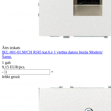
Ātrs izskats
IKL-001-01.M/CH RJ45 kat.6.e 1 vietīga datora ligzda Modern/
Šamp.
1 gab
9,15
EUR
/pcs.
-
+
Ielikt grozā