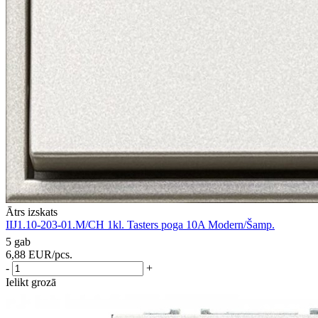
Ātrs izskats
IIJ1.10-203-01.M/CH 1kl. Tasters poga 10A Modern/Šamp.
5 gab
6,88
EUR
/pcs.
-
+
Ielikt grozā