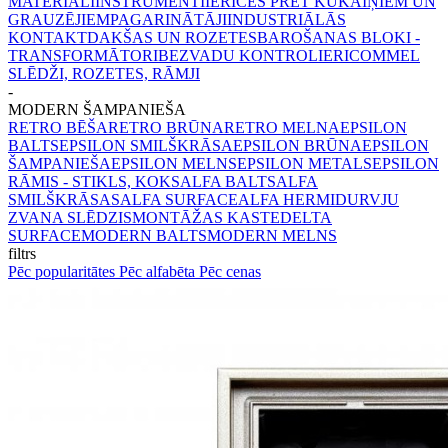
MATERIĀLI
INSTRUMENTI
IERĪCES PRET KUKAIŅIEM UN
GRAUZĒJIEM
PAGARINĀTĀJI
INDUSTRIĀLĀS
KONTAKTDAKŠAS UN ROZETES
BAROŠANAS BLOKI -
TRANSFORMĀTORI
BEZVADU KONTROLIERI
COMMEL
SLĒDŽI, ROZETES, RĀMJI
-
MODERN ŠAMPANIEŠA
RETRO BĒŠA
RETRO BRŪNA
RETRO MELNA
EPSILON
BALTS
EPSILON SMILŠKRĀSA
EPSILON BRŪNA
EPSILON
ŠAMPANIEŠA
EPSILON MELNS
EPSILON METALS
EPSILON
RĀMIS - STIKLS, KOKS
ALFA BALTS
ALFA
SMILŠKRĀSAS
ALFA SURFACE
ALFA HERMI
DURVJU
ZVANA SLĒDZIS
MONTĀŽAS KASTE
DELTA
SURFACE
MODERN BALTS
MODERN MELNS
filtrs
Pēc popularitātes
Pēc alfabēta
Pēc cenas