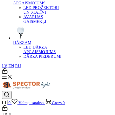
APGAISMOJUMS
LED PROŽEKTORI
UN STATĪVI
AVĀRIJAS
GAISMEKĻI
DĀRZAM
LED DĀRZA
APGAISMOJUMS
DĀRZA PIEDERUMI
LV
EN
RU
0
Vēlmju saraksts
Grozs
0