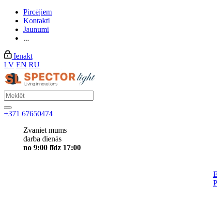
Pircējiem
Kontakti
Jaunumi
...
Ienākt
LV
EN
RU
+371 67650474
Zvaniet mums
darba dienās
no 9:00 līdz 17:00