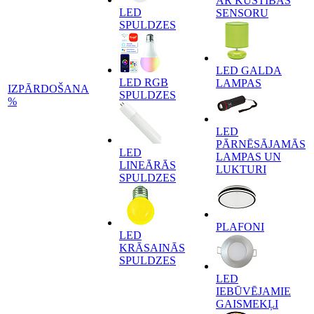
AR KUSTĪBAS
LED
SENSORU
SPULDZES
LED GALDA
LED RGB
LAMPAS
IZPĀRDOŠANA
SPULDZES
%
LED
PĀRNĒSĀJAMĀS
LED
LAMPAS UN
LINEĀRĀS
LUKTURI
SPULDZES
PLAFONI
LED
KRĀSAINĀS
SPULDZES
LED
IEBŪVĒJAMIE
GAISMEKĻI