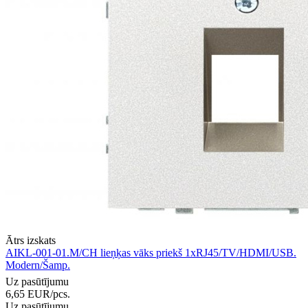
Ātrs izskats
AIKL-001-01.M/CH lieņķas vāks priekš 1xRJ45/TV/HDMI/USB.
Modern/Šamp.
Uz pasūtījumu
6,65
EUR
/pcs.
Uz pasūtījumu