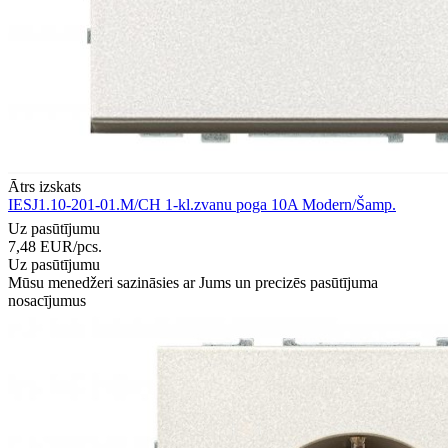
Ātrs izskats
IESJ1.10-201-01.M/CH 1-kl.zvanu poga 10A Modern/Šamp.
Uz pasūtījumu
7,48
EUR
/pcs.
Uz pasūtījumu
Mūsu menedžeri sazināsies ar Jums un precizēs pasūtījuma
nosacījumus