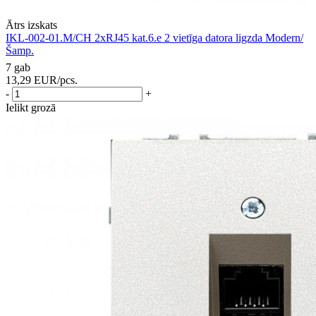
Ātrs izskats
IKL-002-01.M/CH 2xRJ45 kat.6.e 2 vietīga datora ligzda Modern/
Šamp.
7 gab
13,29
EUR
/pcs.
-
+
Ielikt grozā