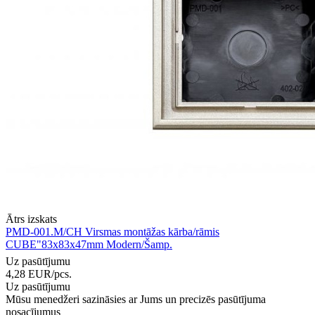
Ātrs izskats
PMD-001.M/CH Virsmas montāžas kārba/rāmis
CUBE"83x83x47mm Modern/Šamp.
Uz pasūtījumu
4,28
EUR
/pcs.
Uz pasūtījumu
Mūsu menedžeri sazināsies ar Jums un precizēs pasūtījuma
nosacījumus