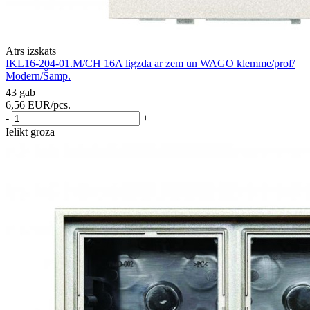
Ātrs izskats
IKL16-204-01.M/CH 16A ligzda ar zem un WAGO klemme/prof/
Modern/Šamp.
43 gab
6,56
EUR
/pcs.
-
+
Ielikt grozā