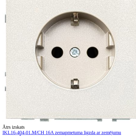
Ātrs izskats
IKL16-404-01.M/CH 16A zemapmetuma ligzda ar zemējumu