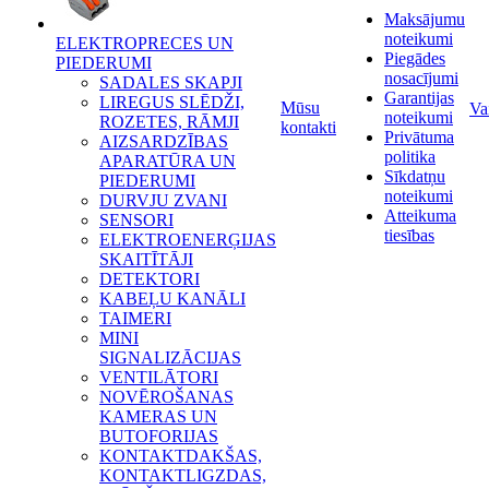
Maksājumu
noteikumi
ELEKTROPRECES UN
Piegādes
PIEDERUMI
nosacījumi
SADALES SKAPJI
Garantijas
LIREGUS SLĒDŽI,
Mūsu
Va
noteikumi
ROZETES, RĀMJI
kontakti
Privātuma
AIZSARDZĪBAS
politika
APARATŪRA UN
Sīkdatņu
PIEDERUMI
noteikumi
DURVJU ZVANI
Atteikuma
SENSORI
tiesības
ELEKTROENERĢIJAS
SKAITĪTĀJI
DETEKTORI
KABEĻU KANĀLI
TAIMERI
MINI
SIGNALIZĀCIJAS
VENTILĀTORI
NOVĒROŠANAS
KAMERAS UN
BUTOFORIJAS
KONTAKTDAKŠAS,
KONTAKTLIGZDAS,