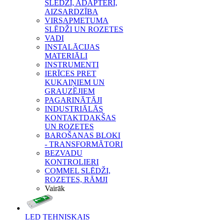
SLĒDŽI, ADAPTERI,
AIZSARDZĪBA
VIRSAPMETUMA
SLĒDŽI UN ROZETES
VADI
INSTALĀCIJAS
MATERIĀLI
INSTRUMENTI
IERĪCES PRET
KUKAIŅIEM UN
GRAUZĒJIEM
PAGARINĀTĀJI
INDUSTRIĀLĀS
KONTAKTDAKŠAS
UN ROZETES
BAROŠANAS BLOKI
- TRANSFORMĀTORI
BEZVADU
KONTROLIERI
COMMEL SLĒDŽI,
ROZETES, RĀMJI
Vairāk
LED TEHNISKAIS