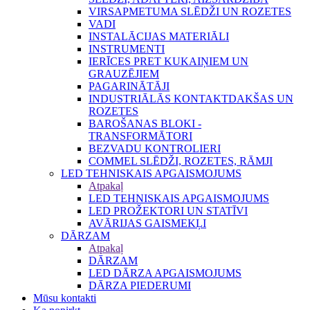
VIRSAPMETUMA SLĒDŽI UN ROZETES
VADI
INSTALĀCIJAS MATERIĀLI
INSTRUMENTI
IERĪCES PRET KUKAIŅIEM UN
GRAUZĒJIEM
PAGARINĀTĀJI
INDUSTRIĀLĀS KONTAKTDAKŠAS UN
ROZETES
BAROŠANAS BLOKI -
TRANSFORMĀTORI
BEZVADU KONTROLIERI
COMMEL SLĒDŽI, ROZETES, RĀMJI
LED TEHNISKAIS APGAISMOJUMS
Atpakaļ
LED TEHNISKAIS APGAISMOJUMS
LED PROŽEKTORI UN STATĪVI
AVĀRIJAS GAISMEKĻI
DĀRZAM
Atpakaļ
DĀRZAM
LED DĀRZA APGAISMOJUMS
DĀRZA PIEDERUMI
Mūsu kontakti