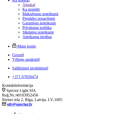
Ka nopirkt
Atpakaļ
Ka nopirkt
Maksājumu noteikumi
Piegādes nosacījumi
Garantijas noteikumi
Privātuma politika
Sīkdatņu noteikumi
Atteikuma tiesības
Mans konts
Grozs
0
Vēlmju saraksts
0
Salīdziniet produktus
0
+371 67650474
Kontaktinformācija
Spector Light SIA
Reģ.Nr.:40103952456
Ilzenes iela 2, Rīga, Latvija, LV-1005
ofr@spector.lv