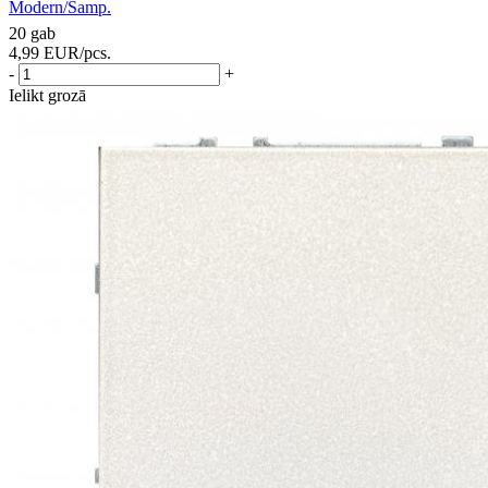
Modern/Šamp.
20 gab
4,99
EUR
/pcs.
-
+
Ielikt grozā