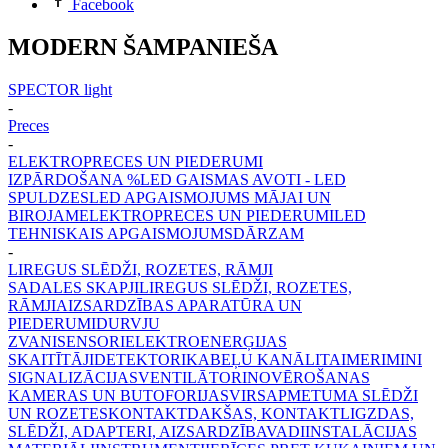
Facebook
MODERN ŠAMPANIEŠA
SPECTOR light
-
Preces
-
ELEKTROPRECES UN PIEDERUMI
IZPĀRDOŠANA %
LED GAISMAS AVOTI - LED
SPULDZES
LED APGAISMOJUMS MĀJAI UN
BIROJAM
ELEKTROPRECES UN PIEDERUMI
LED
TEHNISKAIS APGAISMOJUMS
DĀRZAM
-
LIREGUS SLĒDŽI, ROZETES, RĀMJI
SADALES SKAPJI
LIREGUS SLĒDŽI, ROZETES,
RĀMJI
AIZSARDZĪBAS APARATŪRA UN
PIEDERUMI
DURVJU
ZVANI
SENSORI
ELEKTROENERĢIJAS
SKAITĪTĀJI
DETEKTORI
KABEĻU KANĀLI
TAIMERI
MINI
SIGNALIZĀCIJAS
VENTILĀTORI
NOVĒROŠANAS
KAMERAS UN BUTOFORIJAS
VIRSAPMETUMA SLĒDŽI
UN ROZETES
KONTAKTDAKŠAS, KONTAKTLIGZDAS,
SLĒDŽI, ADAPTERI, AIZSARDZĪBA
VADI
INSTALĀCIJAS