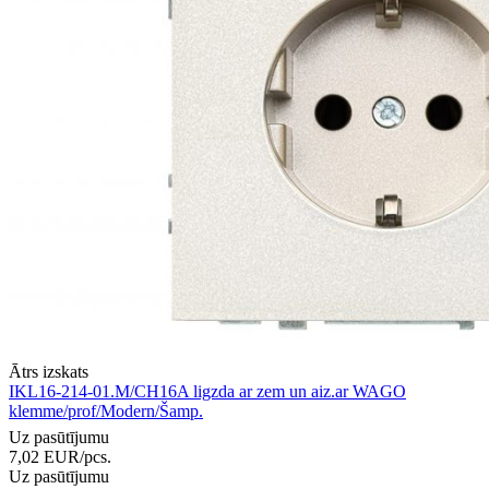
Ātrs izskats
IKL16-214-01.M/CH16A ligzda ar zem un aiz.ar WAGO
klemme/prof/Modern/Šamp.
Uz pasūtījumu
7,02
EUR
/pcs.
Uz pasūtījumu