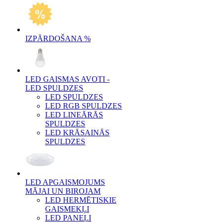
IZPĀRDOŠANA %
LED GAISMAS AVOTI -
LED SPULDZES
LED SPULDZES
LED RGB SPULDZES
LED LINEĀRĀS
SPULDZES
LED KRĀSAINĀS
SPULDZES
LED APGAISMOJUMS
MĀJAI UN BIROJAM
LED HERMĒTISKIE
GAISMEKĻI
LED PANEĻI