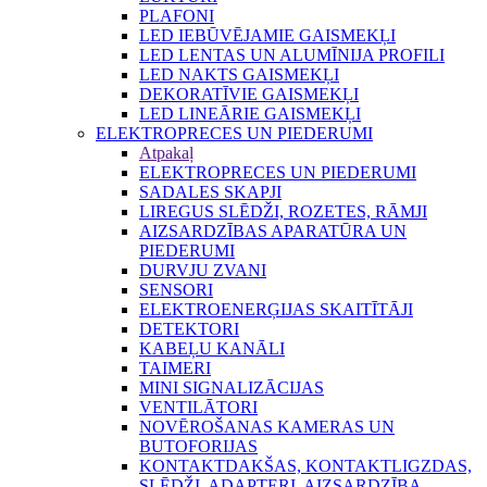
PLAFONI
LED IEBŪVĒJAMIE GAISMEKĻI
LED LENTAS UN ALUMĪNIJA PROFILI
LED NAKTS GAISMEKĻI
DEKORATĪVIE GAISMEKĻI
LED LINEĀRIE GAISMEKĻI
ELEKTROPRECES UN PIEDERUMI
Atpakaļ
ELEKTROPRECES UN PIEDERUMI
SADALES SKAPJI
LIREGUS SLĒDŽI, ROZETES, RĀMJI
AIZSARDZĪBAS APARATŪRA UN
PIEDERUMI
DURVJU ZVANI
SENSORI
ELEKTROENERĢIJAS SKAITĪTĀJI
DETEKTORI
KABEĻU KANĀLI
TAIMERI
MINI SIGNALIZĀCIJAS
VENTILĀTORI
NOVĒROŠANAS KAMERAS UN
BUTOFORIJAS
KONTAKTDAKŠAS, KONTAKTLIGZDAS,
SLĒDŽI, ADAPTERI, AIZSARDZĪBA