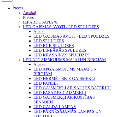
Preces
Atpakaļ
Preces
IZPĀRDOŠANA %
LED GAISMAS AVOTI - LED SPULDZES
Atpakaļ
LED GAISMAS AVOTI - LED SPULDZES
LED SPULDZES
LED RGB SPULDZES
LED LINEĀRĀS SPULDZES
LED KRĀSAINĀS SPULDZES
LED APGAISMOJUMS MĀJAI UN BIROJAM
Atpakaļ
LED APGAISMOJUMS MĀJAI UN
BIROJAM
LED HERMĒTISKIE GAISMEKĻI
LED PANEĻI
LED GAISMEKĻI AR SAULES BATERIJU
LED FASĀDES GAISMEKĻI
LED GAISMEKĻI AR KUSTĪBAS
SENSORU
LED GALDA LAMPAS
LED PĀRNĒSĀJAMĀS LAMPAS UN
LUKTURI