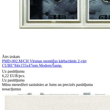
Ātrs izskats
PMD-002.M/CH Virsmas montāžas kārba/rāmis 2-viet
CUBE"84x155x47mm Modern/Šamp.
Uz pasūtījumu
6,22
EUR
/pcs.
Uz pasūtījumu
Mūsu menedžeri sazināsies ar Jums un precizēs pasūtījuma
nosacījumus