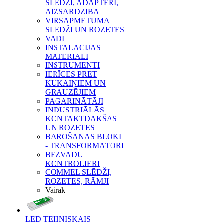
SLĒDŽI, ADAPTERI,
AIZSARDZĪBA
VIRSAPMETUMA
SLĒDŽI UN ROZETES
VADI
INSTALĀCIJAS
MATERIĀLI
INSTRUMENTI
IERĪCES PRET
KUKAIŅIEM UN
GRAUZĒJIEM
PAGARINĀTĀJI
INDUSTRIĀLĀS
KONTAKTDAKŠAS
UN ROZETES
BAROŠANAS BLOKI
- TRANSFORMĀTORI
BEZVADU
KONTROLIERI
COMMEL SLĒDŽI,
ROZETES, RĀMJI
Vairāk
LED TEHNISKAIS