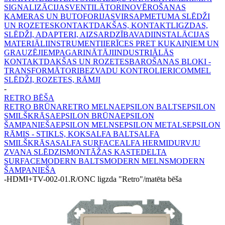
SIGNALIZĀCIJAS
VENTILĀTORI
NOVĒROŠANAS
KAMERAS UN BUTOFORIJAS
VIRSAPMETUMA SLĒDŽI
UN ROZETES
KONTAKTDAKŠAS, KONTAKTLIGZDAS,
SLĒDŽI, ADAPTERI, AIZSARDZĪBA
VADI
INSTALĀCIJAS
MATERIĀLI
INSTRUMENTI
IERĪCES PRET KUKAIŅIEM UN
GRAUZĒJIEM
PAGARINĀTĀJI
INDUSTRIĀLĀS
KONTAKTDAKŠAS UN ROZETES
BAROŠANAS BLOKI -
TRANSFORMĀTORI
BEZVADU KONTROLIERI
COMMEL
SLĒDŽI, ROZETES, RĀMJI
-
RETRO BĒŠA
RETRO BRŪNA
RETRO MELNA
EPSILON BALTS
EPSILON
SMILŠKRĀSA
EPSILON BRŪNA
EPSILON
ŠAMPANIEŠA
EPSILON MELNS
EPSILON METALS
EPSILON
RĀMIS - STIKLS, KOKS
ALFA BALTS
ALFA
SMILŠKRĀSAS
ALFA SURFACE
ALFA HERMI
DURVJU
ZVANA SLĒDZIS
MONTĀŽAS KASTE
DELTA
SURFACE
MODERN BALTS
MODERN MELNS
MODERN
ŠAMPANIEŠA
-
HDMI+TV-002-01.R/ONC ligzda "Retro"/matēta bēša