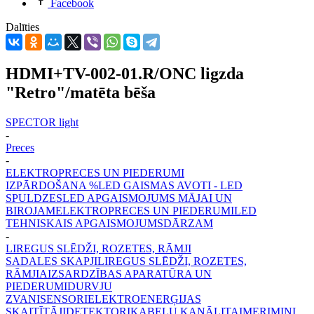
Facebook
Dalīties
HDMI+TV-002-01.R/ONC ligzda
"Retro"/matēta bēša
SPECTOR light
-
Preces
-
ELEKTROPRECES UN PIEDERUMI
IZPĀRDOŠANA %
LED GAISMAS AVOTI - LED
SPULDZES
LED APGAISMOJUMS MĀJAI UN
BIROJAM
ELEKTROPRECES UN PIEDERUMI
LED
TEHNISKAIS APGAISMOJUMS
DĀRZAM
-
LIREGUS SLĒDŽI, ROZETES, RĀMJI
SADALES SKAPJI
LIREGUS SLĒDŽI, ROZETES,
RĀMJI
AIZSARDZĪBAS APARATŪRA UN
PIEDERUMI
DURVJU
ZVANI
SENSORI
ELEKTROENERĢIJAS
SKAITĪTĀJI
DETEKTORI
KABEĻU KANĀLI
TAIMERI
MINI