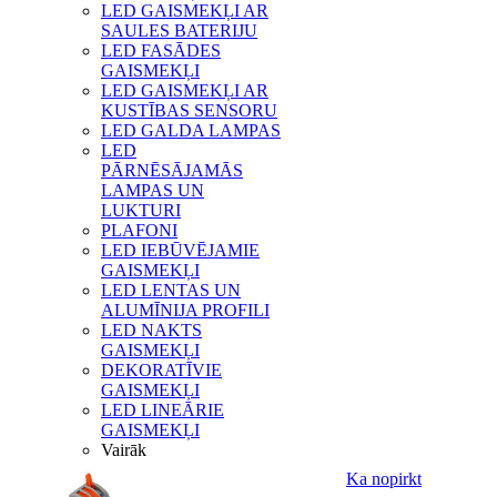
LED GAISMEKĻI AR
SAULES BATERIJU
LED FASĀDES
GAISMEKĻI
LED GAISMEKĻI AR
KUSTĪBAS SENSORU
LED GALDA LAMPAS
LED
PĀRNĒSĀJAMĀS
LAMPAS UN
LUKTURI
PLAFONI
LED IEBŪVĒJAMIE
GAISMEKĻI
LED LENTAS UN
ALUMĪNIJA PROFILI
LED NAKTS
GAISMEKĻI
DEKORATĪVIE
GAISMEKĻI
LED LINEĀRIE
GAISMEKĻI
Vairāk
Ka nopirkt