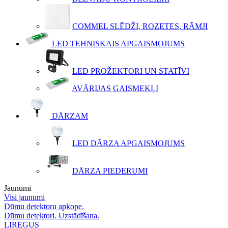
COMMEL SLĒDŽI, ROZETES, RĀMJI
LED TEHNISKAIS APGAISMOJUMS
LED PROŽEKTORI UN STATĪVI
AVĀRIJAS GAISMEKĻI
DĀRZAM
LED DĀRZA APGAISMOJUMS
DĀRZA PIEDERUMI
Jaunumi
Visi jaunumi
Dūmu detektoru apkope.
Dūmu detektori. Uzstādīšana.
LIREGUS