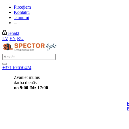
Pircējiem
Kontakti
Jaunumi
...
Ienākt
LV
EN
RU
+371 67650474
Zvaniet mums
darba dienās
no 9:00 līdz 17:00