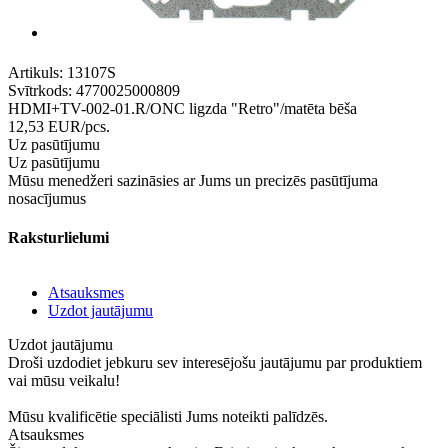
Artikuls:
13107S
Svītrkods:
4770025000809
HDMI+TV-002-01.R/ONC ligzda "Retro"/matēta bēša
12,53
EUR
/pcs.
Uz pasūtījumu
Uz pasūtījumu
Mūsu menedžeri sazināsies ar Jums un precizēs pasūtījuma
nosacījumus
Raksturlielumi
Atsauksmes
Uzdot jautājumu
Uzdot jautājumu
Droši uzdodiet jebkuru sev interesējošu jautājumu par produktiem
vai mūsu veikalu!
Mūsu kvalificētie speciālisti Jums noteikti palīdzēs.
Atsauksmes