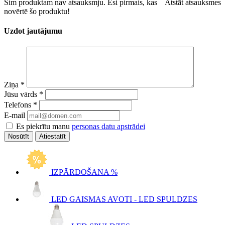
Šim produktam nav atsauksmju. Esi pirmais, kas
Atstāt atsauksmes
novērtē šo produktu!
Uzdot jautājumu
Ziņa
*
Jūsu vārds
*
Telefons
*
E-mail
Es piekrītu manu
personas datu apstrādei
Atiestatīt
IZPĀRDOŠANA %
LED GAISMAS AVOTI - LED SPULDZES