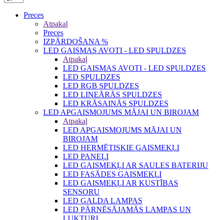
Preces
Atpakaļ
Preces
IZPĀRDOŠANA %
LED GAISMAS AVOTI - LED SPULDZES
Atpakaļ
LED GAISMAS AVOTI - LED SPULDZES
LED SPULDZES
LED RGB SPULDZES
LED LINEĀRĀS SPULDZES
LED KRĀSAINĀS SPULDZES
LED APGAISMOJUMS MĀJAI UN BIROJAM
Atpakaļ
LED APGAISMOJUMS MĀJAI UN
BIROJAM
LED HERMĒTISKIE GAISMEKĻI
LED PANEĻI
LED GAISMEKĻI AR SAULES BATERIJU
LED FASĀDES GAISMEKĻI
LED GAISMEKĻI AR KUSTĪBAS
SENSORU
LED GALDA LAMPAS
LED PĀRNĒSĀJAMĀS LAMPAS UN
LUKTURI