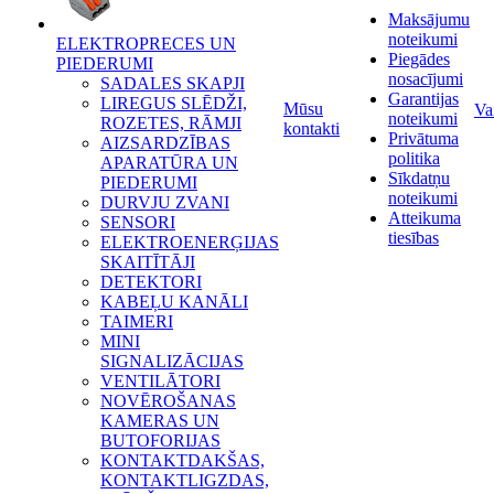
Maksājumu
noteikumi
ELEKTROPRECES UN
Piegādes
PIEDERUMI
nosacījumi
SADALES SKAPJI
Garantijas
LIREGUS SLĒDŽI,
Mūsu
Va
noteikumi
ROZETES, RĀMJI
kontakti
Privātuma
AIZSARDZĪBAS
politika
APARATŪRA UN
Sīkdatņu
PIEDERUMI
noteikumi
DURVJU ZVANI
Atteikuma
SENSORI
tiesības
ELEKTROENERĢIJAS
SKAITĪTĀJI
DETEKTORI
KABEĻU KANĀLI
TAIMERI
MINI
SIGNALIZĀCIJAS
VENTILĀTORI
NOVĒROŠANAS
KAMERAS UN
BUTOFORIJAS
KONTAKTDAKŠAS,
KONTAKTLIGZDAS,