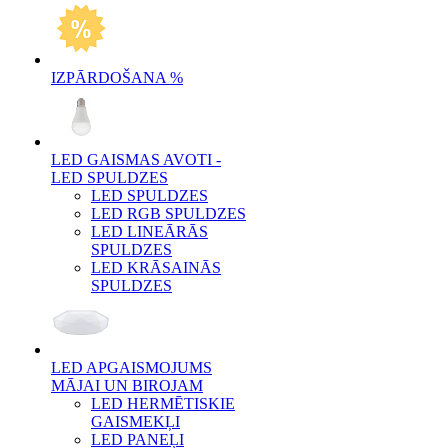
IZPĀRDOŠANA %
LED GAISMAS AVOTI -
LED SPULDZES
LED SPULDZES
LED RGB SPULDZES
LED LINEĀRĀS
SPULDZES
LED KRĀSAINĀS
SPULDZES
LED APGAISMOJUMS
MĀJAI UN BIROJAM
LED HERMĒTISKIE
GAISMEKĻI
LED PANEĻI