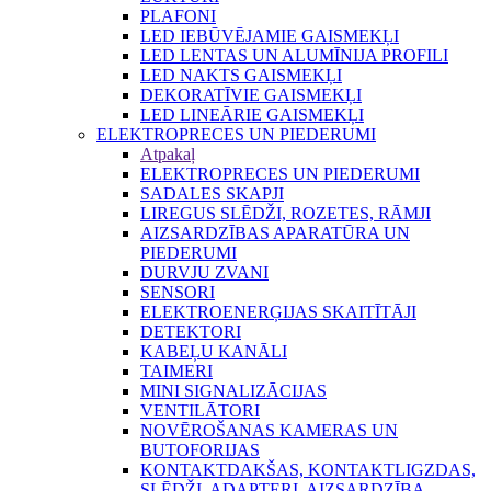
PLAFONI
LED IEBŪVĒJAMIE GAISMEKĻI
LED LENTAS UN ALUMĪNIJA PROFILI
LED NAKTS GAISMEKĻI
DEKORATĪVIE GAISMEKĻI
LED LINEĀRIE GAISMEKĻI
ELEKTROPRECES UN PIEDERUMI
Atpakaļ
ELEKTROPRECES UN PIEDERUMI
SADALES SKAPJI
LIREGUS SLĒDŽI, ROZETES, RĀMJI
AIZSARDZĪBAS APARATŪRA UN
PIEDERUMI
DURVJU ZVANI
SENSORI
ELEKTROENERĢIJAS SKAITĪTĀJI
DETEKTORI
KABEĻU KANĀLI
TAIMERI
MINI SIGNALIZĀCIJAS
VENTILĀTORI
NOVĒROŠANAS KAMERAS UN
BUTOFORIJAS
KONTAKTDAKŠAS, KONTAKTLIGZDAS,
SLĒDŽI, ADAPTERI, AIZSARDZĪBA