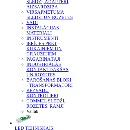
SLĒDŽI, ADAPTERI,
AIZSARDZĪBA
VIRSAPMETUMA
SLĒDŽI UN ROZETES
VADI
INSTALĀCIJAS
MATERIĀLI
INSTRUMENTI
IERĪCES PRET
KUKAIŅIEM UN
GRAUZĒJIEM
PAGARINĀTĀJI
INDUSTRIĀLĀS
KONTAKTDAKŠAS
UN ROZETES
BAROŠANAS BLOKI
- TRANSFORMĀTORI
BEZVADU
KONTROLIERI
COMMEL SLĒDŽI,
ROZETES, RĀMJI
Vairāk
LED TEHNISKAIS