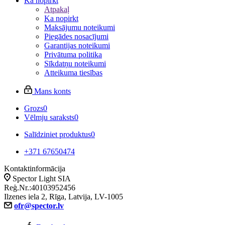
Ka nopirkt
Atpakaļ
Ka nopirkt
Maksājumu noteikumi
Piegādes nosacījumi
Garantijas noteikumi
Privātuma politika
Sīkdatņu noteikumi
Atteikuma tiesības
Mans konts
Grozs
0
Vēlmju saraksts
0
Salīdziniet produktus
0
+371 67650474
Kontaktinformācija
Spector Light SIA
Reģ.Nr.:40103952456
Ilzenes iela 2, Rīga, Latvija, LV-1005
ofr@spector.lv