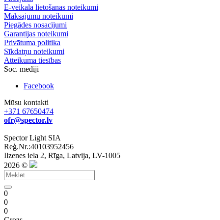
E-veikala lietošanas noteikumi
Maksājumu noteikumi
Piegādes nosacījumi
Garantijas noteikumi
Privātuma politika
Sīkdatņu noteikumi
Atteikuma tiesības
Soc. mediji
Facebook
Mūsu kontakti
+371 67650474
ofr@spector.lv
Spector Light SIA
Reģ.Nr.:40103952456
Ilzenes iela 2, Rīga, Latvija, LV-1005
2026 ©
0
0
0
Grozs