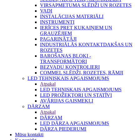
VIRSAPMETUMA SLĒDŽI UN ROZETES
VADI
INSTALĀCIJAS MATERIĀLI
INSTRUMENTI
IERĪCES PRET KUKAIŅIEM UN
GRAUZĒJIEM
PAGARINĀTĀJI
INDUSTRIĀLĀS KONTAKTDAKŠAS UN
ROZETES
BAROŠANAS BLOKI -
TRANSFORMĀTORI
BEZVADU KONTROLIERI
COMMEL SLĒDŽI, ROZETES, RĀMJI
LED TEHNISKAIS APGAISMOJUMS
Atpakaļ
LED TEHNISKAIS APGAISMOJUMS
LED PROŽEKTORI UN STATĪVI
AVĀRIJAS GAISMEKĻI
DĀRZAM
Atpakaļ
DĀRZAM
LED DĀRZA APGAISMOJUMS
DĀRZA PIEDERUMI
Mūsu kontakti