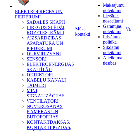
Maksājumu
noteikumi
ELEKTROPRECES UN
Piegādes
PIEDERUMI
nosacījumi
SADALES SKAPJI
Garantijas
LIREGUS SLĒDŽI,
Mūsu
Va
noteikumi
ROZETES, RĀMJI
kontakti
Privātuma
AIZSARDZĪBAS
politika
APARATŪRA UN
Sīkdatņu
PIEDERUMI
noteikumi
DURVJU ZVANI
Atteikuma
SENSORI
tiesības
ELEKTROENERĢIJAS
SKAITĪTĀJI
DETEKTORI
KABEĻU KANĀLI
TAIMERI
MINI
SIGNALIZĀCIJAS
VENTILĀTORI
NOVĒROŠANAS
KAMERAS UN
BUTOFORIJAS
KONTAKTDAKŠAS,
KONTAKTLIGZDAS,