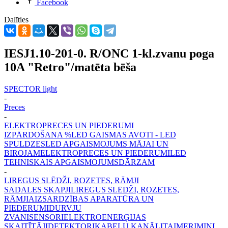
Facebook
Dalīties
IESJ1.10-201-0. R/ONC 1-kl.zvanu poga
10A "Retro"/matēta bēša
SPECTOR light
-
Preces
-
ELEKTROPRECES UN PIEDERUMI
IZPĀRDOŠANA %
LED GAISMAS AVOTI - LED
SPULDZES
LED APGAISMOJUMS MĀJAI UN
BIROJAM
ELEKTROPRECES UN PIEDERUMI
LED
TEHNISKAIS APGAISMOJUMS
DĀRZAM
-
LIREGUS SLĒDŽI, ROZETES, RĀMJI
SADALES SKAPJI
LIREGUS SLĒDŽI, ROZETES,
RĀMJI
AIZSARDZĪBAS APARATŪRA UN
PIEDERUMI
DURVJU
ZVANI
SENSORI
ELEKTROENERĢIJAS
SKAITĪTĀJI
DETEKTORI
KABEĻU KANĀLI
TAIMERI
MINI