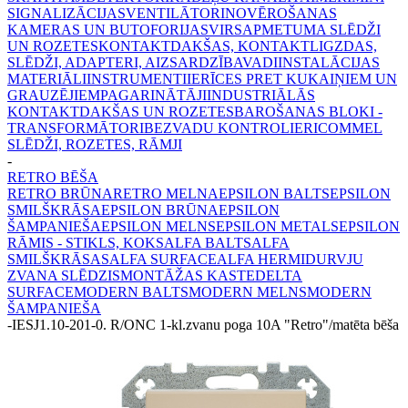
SIGNALIZĀCIJAS
VENTILĀTORI
NOVĒROŠANAS
KAMERAS UN BUTOFORIJAS
VIRSAPMETUMA SLĒDŽI
UN ROZETES
KONTAKTDAKŠAS, KONTAKTLIGZDAS,
SLĒDŽI, ADAPTERI, AIZSARDZĪBA
VADI
INSTALĀCIJAS
MATERIĀLI
INSTRUMENTI
IERĪCES PRET KUKAIŅIEM UN
GRAUZĒJIEM
PAGARINĀTĀJI
INDUSTRIĀLĀS
KONTAKTDAKŠAS UN ROZETES
BAROŠANAS BLOKI -
TRANSFORMĀTORI
BEZVADU KONTROLIERI
COMMEL
SLĒDŽI, ROZETES, RĀMJI
-
RETRO BĒŠA
RETRO BRŪNA
RETRO MELNA
EPSILON BALTS
EPSILON
SMILŠKRĀSA
EPSILON BRŪNA
EPSILON
ŠAMPANIEŠA
EPSILON MELNS
EPSILON METALS
EPSILON
RĀMIS - STIKLS, KOKS
ALFA BALTS
ALFA
SMILŠKRĀSAS
ALFA SURFACE
ALFA HERMI
DURVJU
ZVANA SLĒDZIS
MONTĀŽAS KASTE
DELTA
SURFACE
MODERN BALTS
MODERN MELNS
MODERN
ŠAMPANIEŠA
-
IESJ1.10-201-0. R/ONC 1-kl.zvanu poga 10A "Retro"/matēta bēša