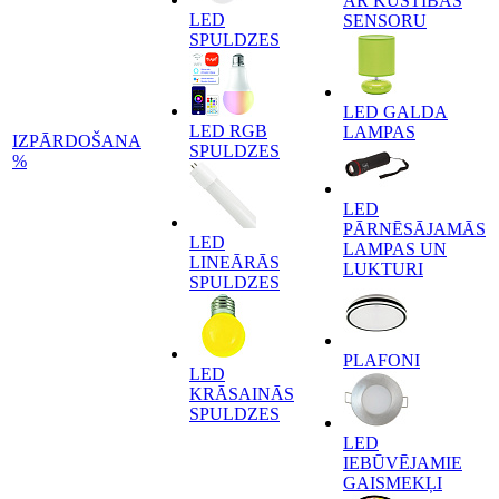
AR KUSTĪBAS
LED
SENSORU
SPULDZES
LED GALDA
LED RGB
LAMPAS
IZPĀRDOŠANA
SPULDZES
%
LED
PĀRNĒSĀJAMĀS
LED
LAMPAS UN
LINEĀRĀS
LUKTURI
SPULDZES
PLAFONI
LED
KRĀSAINĀS
SPULDZES
LED
IEBŪVĒJAMIE
GAISMEKĻI