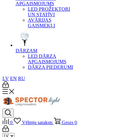
APGAISMOJUMS
LED PROŽEKTORI
UN STATĪVI
AVĀRIJAS
GAISMEKĻI
DĀRZAM
LED DĀRZA
APGAISMOJUMS
DĀRZA PIEDERUMI
LV
EN
RU
0
Vēlmju saraksts
Grozs
0