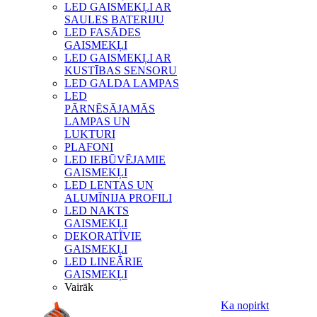
LED GAISMEKĻI AR
SAULES BATERIJU
LED FASĀDES
GAISMEKĻI
LED GAISMEKĻI AR
KUSTĪBAS SENSORU
LED GALDA LAMPAS
LED
PĀRNĒSĀJAMĀS
LAMPAS UN
LUKTURI
PLAFONI
LED IEBŪVĒJAMIE
GAISMEKĻI
LED LENTAS UN
ALUMĪNIJA PROFILI
LED NAKTS
GAISMEKĻI
DEKORATĪVIE
GAISMEKĻI
LED LINEĀRIE
GAISMEKĻI
Vairāk
Ka nopirkt