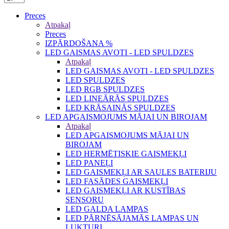
Preces
Atpakaļ
Preces
IZPĀRDOŠANA %
LED GAISMAS AVOTI - LED SPULDZES
Atpakaļ
LED GAISMAS AVOTI - LED SPULDZES
LED SPULDZES
LED RGB SPULDZES
LED LINEĀRĀS SPULDZES
LED KRĀSAINĀS SPULDZES
LED APGAISMOJUMS MĀJAI UN BIROJAM
Atpakaļ
LED APGAISMOJUMS MĀJAI UN
BIROJAM
LED HERMĒTISKIE GAISMEKĻI
LED PANEĻI
LED GAISMEKĻI AR SAULES BATERIJU
LED FASĀDES GAISMEKĻI
LED GAISMEKĻI AR KUSTĪBAS
SENSORU
LED GALDA LAMPAS
LED PĀRNĒSĀJAMĀS LAMPAS UN
LUKTURI