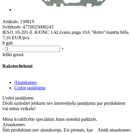
Artikuls:
13081S
Svītrkods:
4770025000243
IESJ1.10-201-0. R/ONC 1-kl.zvanu poga 10A "Retro"/matēta bēša
7,16
EUR
/pcs.
8 gab
-
+
Ielikt grozā
Raksturlielumi
Atsauksmes
Uzdot jautājumu
Uzdot jautājumu
Droši uzdodiet jebkuru sev interesējošu jautājumu par produktiem
vai mūsu veikalu!
Mūsu kvalificētie speciālisti Jums noteikti palīdzēs.
Atsauksmes
Šim produktam nav atsauksmju. Esi pirmais, kas
Atstāt atsauksmes