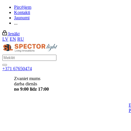
Pircējiem
Kontakti
Jaunumi
...
Ienākt
LV
EN
RU
+371 67650474
Zvaniet mums
darba dienās
no 9:00 līdz 17:00