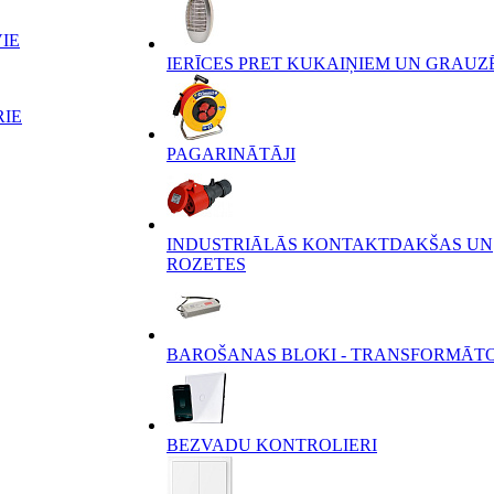
IE
IERĪCES PRET KUKAIŅIEM UN GRAUZ
RIE
PAGARINĀTĀJI
INDUSTRIĀLĀS KONTAKTDAKŠAS UN
ROZETES
BAROŠANAS BLOKI - TRANSFORMĀT
BEZVADU KONTROLIERI