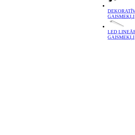
DEKORATĪV
GAISMEKĻI
LED LINEĀ
GAISMEKĻI