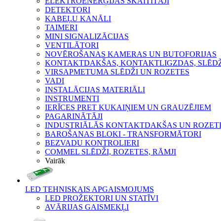
ELEKTROENERĢIJAS SKAITĪTĀJI
DETEKTORI
KABEĻU KANĀLI
TAIMERI
MINI SIGNALIZĀCIJAS
VENTILĀTORI
NOVĒROŠANAS KAMERAS UN BUTOFORIJAS
KONTAKTDAKŠAS, KONTAKTLIGZDAS, SLĒDŽI
VIRSAPMETUMA SLĒDŽI UN ROZETES
VADI
INSTALĀCIJAS MATERIĀLI
INSTRUMENTI
IERĪCES PRET KUKAIŅIEM UN GRAUZĒJIEM
PAGARINĀTĀJI
INDUSTRIĀLĀS KONTAKTDAKŠAS UN ROZET
BAROŠANAS BLOKI - TRANSFORMĀTORI
BEZVADU KONTROLIERI
COMMEL SLĒDŽI, ROZETES, RĀMJI
Vairāk
LED TEHNISKAIS APGAISMOJUMS
LED PROŽEKTORI UN STATĪVI
AVĀRIJAS GAISMEKĻI