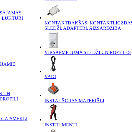
ĒSĀJAMĀS
 LUKTURI
KONTAKTDAKŠAS, KONTAKTLIGZDAS
SLĒDŽI, ADAPTERI, AIZSARDZĪBA
VIRSAPMETUMA SLĒDŽI UN ROZETES
ĒJAMIE
VADI
S UN
PROFILI
INSTALĀCIJAS MATERIĀLI
 GAISMEKĻI
INSTRUMENTI