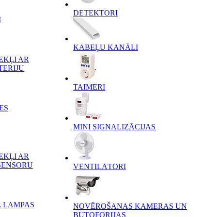
DETEKTORI
I
KABEĻU KANĀLI
EKĻI AR
TERIJU
TAIMERI
ES
MINI SIGNALIZĀCIJAS
EKĻI AR
SENSORU
VENTILĀTORI
A LAMPAS
NOVĒROŠANAS KAMERAS UN
BUTOFORIJAS