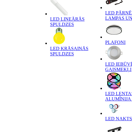
LED PĀRN
LAMPAS UN
LED LINEĀRĀS
SPULDZES
PLAFONI
LED KRĀSAINĀS
SPULDZES
LED IEBŪV
GAISMEKĻI
LED LENTA
ALUMĪNIJA 
LED NAKTS