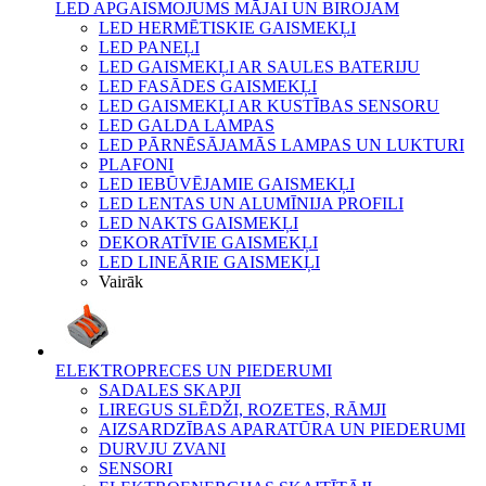
LED APGAISMOJUMS MĀJAI UN BIROJAM
LED HERMĒTISKIE GAISMEKĻI
LED PANEĻI
LED GAISMEKĻI AR SAULES BATERIJU
LED FASĀDES GAISMEKĻI
LED GAISMEKĻI AR KUSTĪBAS SENSORU
LED GALDA LAMPAS
LED PĀRNĒSĀJAMĀS LAMPAS UN LUKTURI
PLAFONI
LED IEBŪVĒJAMIE GAISMEKĻI
LED LENTAS UN ALUMĪNIJA PROFILI
LED NAKTS GAISMEKĻI
DEKORATĪVIE GAISMEKĻI
LED LINEĀRIE GAISMEKĻI
Vairāk
ELEKTROPRECES UN PIEDERUMI
SADALES SKAPJI
LIREGUS SLĒDŽI, ROZETES, RĀMJI
AIZSARDZĪBAS APARATŪRA UN PIEDERUMI
DURVJU ZVANI
SENSORI