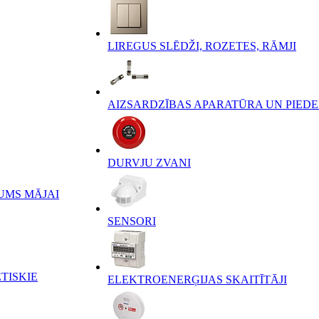
LIREGUS SLĒDŽI, ROZETES, RĀMJI
AIZSARDZĪBAS APARATŪRA UN PIED
DURVJU ZVANI
UMS MĀJAI
SENSORI
TISKIE
ELEKTROENERĢIJAS SKAITĪTĀJI