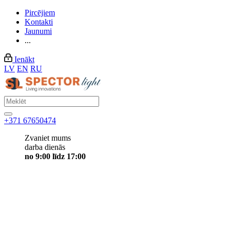
Pircējiem
Kontakti
Jaunumi
...
Ienākt
LV
EN
RU
+371 67650474
Zvaniet mums
darba dienās
no 9:00 līdz 17:00