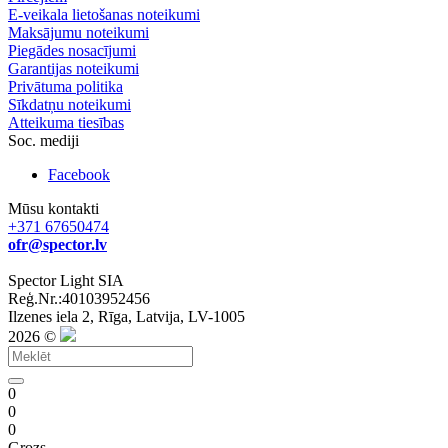
E-veikala lietošanas noteikumi
Maksājumu noteikumi
Piegādes nosacījumi
Garantijas noteikumi
Privātuma politika
Sīkdatņu noteikumi
Atteikuma tiesības
Soc. mediji
Facebook
Mūsu kontakti
+371 67650474
ofr@spector.lv
Spector Light SIA
Reģ.Nr.:40103952456
Ilzenes iela 2, Rīga, Latvija, LV-1005
2026 ©
0
0
0
Grozs