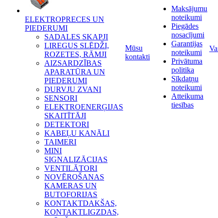
Maksājumu
noteikumi
ELEKTROPRECES UN
Piegādes
PIEDERUMI
nosacījumi
SADALES SKAPJI
Garantijas
LIREGUS SLĒDŽI,
Mūsu
Va
noteikumi
ROZETES, RĀMJI
kontakti
Privātuma
AIZSARDZĪBAS
politika
APARATŪRA UN
Sīkdatņu
PIEDERUMI
noteikumi
DURVJU ZVANI
Atteikuma
SENSORI
tiesības
ELEKTROENERĢIJAS
SKAITĪTĀJI
DETEKTORI
KABEĻU KANĀLI
TAIMERI
MINI
SIGNALIZĀCIJAS
VENTILĀTORI
NOVĒROŠANAS
KAMERAS UN
BUTOFORIJAS
KONTAKTDAKŠAS,
KONTAKTLIGZDAS,