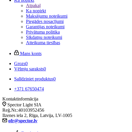
Ka nopirkt
Atpakaļ
Ka nopirkt
Maksājumu noteikumi
Piegādes nosacījumi
Garantijas noteikumi
Privātuma politika
Sīkdatņu noteikumi
Atteikuma tiesības
Mans konts
Grozs
0
Vēlmju saraksts
0
Salīdziniet produktus
0
+371 67650474
Kontaktinformācija
Spector Light SIA
Reģ.Nr.:40103952456
Ilzenes iela 2, Rīga, Latvija, LV-1005
ofr@spector.lv