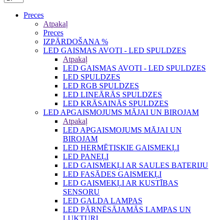
Preces
Atpakaļ
Preces
IZPĀRDOŠANA %
LED GAISMAS AVOTI - LED SPULDZES
Atpakaļ
LED GAISMAS AVOTI - LED SPULDZES
LED SPULDZES
LED RGB SPULDZES
LED LINEĀRĀS SPULDZES
LED KRĀSAINĀS SPULDZES
LED APGAISMOJUMS MĀJAI UN BIROJAM
Atpakaļ
LED APGAISMOJUMS MĀJAI UN
BIROJAM
LED HERMĒTISKIE GAISMEKĻI
LED PANEĻI
LED GAISMEKĻI AR SAULES BATERIJU
LED FASĀDES GAISMEKĻI
LED GAISMEKĻI AR KUSTĪBAS
SENSORU
LED GALDA LAMPAS
LED PĀRNĒSĀJAMĀS LAMPAS UN
LUKTURI