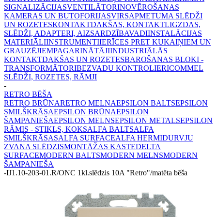
SIGNALIZĀCIJAS
VENTILĀTORI
NOVĒROŠANAS
KAMERAS UN BUTOFORIJAS
VIRSAPMETUMA SLĒDŽI
UN ROZETES
KONTAKTDAKŠAS, KONTAKTLIGZDAS,
SLĒDŽI, ADAPTERI, AIZSARDZĪBA
VADI
INSTALĀCIJAS
MATERIĀLI
INSTRUMENTI
IERĪCES PRET KUKAIŅIEM UN
GRAUZĒJIEM
PAGARINĀTĀJI
INDUSTRIĀLĀS
KONTAKTDAKŠAS UN ROZETES
BAROŠANAS BLOKI -
TRANSFORMĀTORI
BEZVADU KONTROLIERI
COMMEL
SLĒDŽI, ROZETES, RĀMJI
-
RETRO BĒŠA
RETRO BRŪNA
RETRO MELNA
EPSILON BALTS
EPSILON
SMILŠKRĀSA
EPSILON BRŪNA
EPSILON
ŠAMPANIEŠA
EPSILON MELNS
EPSILON METALS
EPSILON
RĀMIS - STIKLS, KOKS
ALFA BALTS
ALFA
SMILŠKRĀSAS
ALFA SURFACE
ALFA HERMI
DURVJU
ZVANA SLĒDZIS
MONTĀŽAS KASTE
DELTA
SURFACE
MODERN BALTS
MODERN MELNS
MODERN
ŠAMPANIEŠA
-
IJ1.10-203-01.R/ONC 1kl.slēdzis 10A "Retro"/matēta bēša