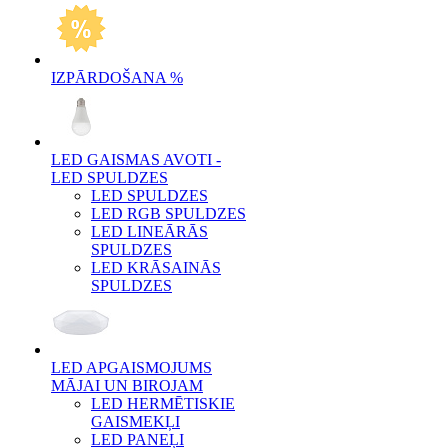
IZPĀRDOŠANA %
LED GAISMAS AVOTI -
LED SPULDZES
LED SPULDZES
LED RGB SPULDZES
LED LINEĀRĀS
SPULDZES
LED KRĀSAINĀS
SPULDZES
LED APGAISMOJUMS
MĀJAI UN BIROJAM
LED HERMĒTISKIE
GAISMEKĻI
LED PANEĻI