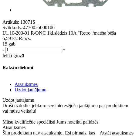
Artikuls:
13071S
Svītrkods:
4770025000106
IJ1.10-203-01.R/ONC 1kl.slēdzis 10A "Retro"/matēta bēša
6,59
EUR
/pcs.
15 gab
-
+
Ielikt grozā
Raksturlielumi
Atsauksmes
Uzdot jautājumu
Uzdot jautājumu
Droši uzdodiet jebkuru sev interesējošu jautājumu par produktiem
vai mūsu veikalu!
Mūsu kvalificētie speciālisti Jums noteikti palīdzēs.
Atsauksmes
Šim produktam nav atsauksmju. Esi pirmais, kas
Atstāt atsauksmes