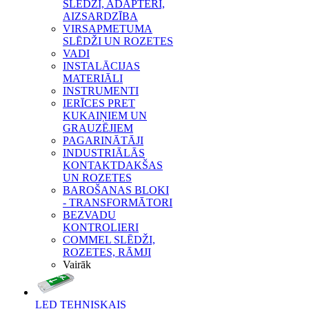
SLĒDŽI, ADAPTERI,
AIZSARDZĪBA
VIRSAPMETUMA
SLĒDŽI UN ROZETES
VADI
INSTALĀCIJAS
MATERIĀLI
INSTRUMENTI
IERĪCES PRET
KUKAIŅIEM UN
GRAUZĒJIEM
PAGARINĀTĀJI
INDUSTRIĀLĀS
KONTAKTDAKŠAS
UN ROZETES
BAROŠANAS BLOKI
- TRANSFORMĀTORI
BEZVADU
KONTROLIERI
COMMEL SLĒDŽI,
ROZETES, RĀMJI
Vairāk
LED TEHNISKAIS