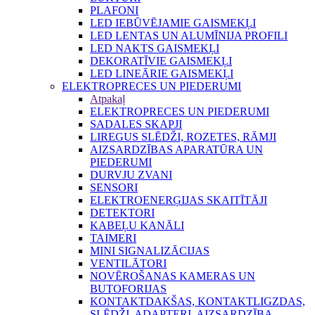
PLAFONI
LED IEBŪVĒJAMIE GAISMEKĻI
LED LENTAS UN ALUMĪNIJA PROFILI
LED NAKTS GAISMEKĻI
DEKORATĪVIE GAISMEKĻI
LED LINEĀRIE GAISMEKĻI
ELEKTROPRECES UN PIEDERUMI
Atpakaļ
ELEKTROPRECES UN PIEDERUMI
SADALES SKAPJI
LIREGUS SLĒDŽI, ROZETES, RĀMJI
AIZSARDZĪBAS APARATŪRA UN
PIEDERUMI
DURVJU ZVANI
SENSORI
ELEKTROENERĢIJAS SKAITĪTĀJI
DETEKTORI
KABEĻU KANĀLI
TAIMERI
MINI SIGNALIZĀCIJAS
VENTILĀTORI
NOVĒROŠANAS KAMERAS UN
BUTOFORIJAS
KONTAKTDAKŠAS, KONTAKTLIGZDAS,
SLĒDŽI, ADAPTERI, AIZSARDZĪBA