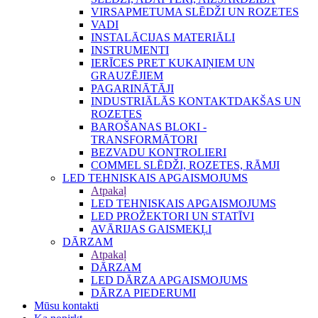
VIRSAPMETUMA SLĒDŽI UN ROZETES
VADI
INSTALĀCIJAS MATERIĀLI
INSTRUMENTI
IERĪCES PRET KUKAIŅIEM UN
GRAUZĒJIEM
PAGARINĀTĀJI
INDUSTRIĀLĀS KONTAKTDAKŠAS UN
ROZETES
BAROŠANAS BLOKI -
TRANSFORMĀTORI
BEZVADU KONTROLIERI
COMMEL SLĒDŽI, ROZETES, RĀMJI
LED TEHNISKAIS APGAISMOJUMS
Atpakaļ
LED TEHNISKAIS APGAISMOJUMS
LED PROŽEKTORI UN STATĪVI
AVĀRIJAS GAISMEKĻI
DĀRZAM
Atpakaļ
DĀRZAM
LED DĀRZA APGAISMOJUMS
DĀRZA PIEDERUMI
Mūsu kontakti