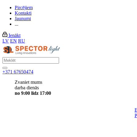
Pircējiem
Kontakti
Jaunumi
...
Ienākt
LV
EN
RU
+371 67650474
Zvaniet mums
darba dienās
no 9:00 līdz 17:00