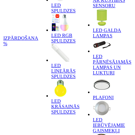
AR KUSTĪBAS
LED
SENSORU
SPULDZES
LED GALDA
LED RGB
LAMPAS
IZPĀRDOŠANA
SPULDZES
%
LED
PĀRNĒSĀJAMĀS
LED
LAMPAS UN
LINEĀRĀS
LUKTURI
SPULDZES
PLAFONI
LED
KRĀSAINĀS
SPULDZES
LED
IEBŪVĒJAMIE
GAISMEKĻI