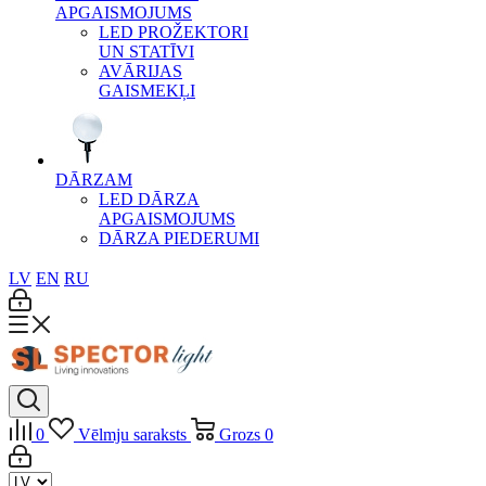
APGAISMOJUMS
LED PROŽEKTORI
UN STATĪVI
AVĀRIJAS
GAISMEKĻI
DĀRZAM
LED DĀRZA
APGAISMOJUMS
DĀRZA PIEDERUMI
LV
EN
RU
0
Vēlmju saraksts
Grozs
0