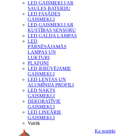
LED GAISMEKĻI AR
SAULES BATERIJU
LED FASĀDES
GAISMEKĻI
LED GAISMEKĻI AR
KUSTĪBAS SENSORU
LED GALDA LAMPAS
LED
PĀRNĒSĀJAMĀS
LAMPAS UN
LUKTURI
PLAFONI
LED IEBŪVĒJAMIE
GAISMEKĻI
LED LENTAS UN
ALUMĪNIJA PROFILI
LED NAKTS
GAISMEKĻI
DEKORATĪVIE
GAISMEKĻI
LED LINEĀRIE
GAISMEKĻI
Vairāk
Ka nopirkt