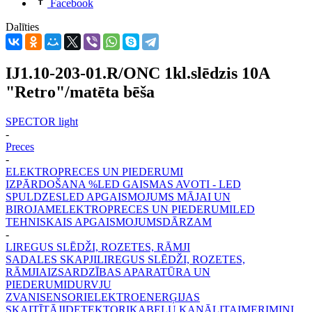
Facebook
Dalīties
IJ1.10-203-01.R/ONC 1kl.slēdzis 10A
"Retro"/matēta bēša
SPECTOR light
-
Preces
-
ELEKTROPRECES UN PIEDERUMI
IZPĀRDOŠANA %
LED GAISMAS AVOTI - LED
SPULDZES
LED APGAISMOJUMS MĀJAI UN
BIROJAM
ELEKTROPRECES UN PIEDERUMI
LED
TEHNISKAIS APGAISMOJUMS
DĀRZAM
-
LIREGUS SLĒDŽI, ROZETES, RĀMJI
SADALES SKAPJI
LIREGUS SLĒDŽI, ROZETES,
RĀMJI
AIZSARDZĪBAS APARATŪRA UN
PIEDERUMI
DURVJU
ZVANI
SENSORI
ELEKTROENERĢIJAS
SKAITĪTĀJI
DETEKTORI
KABEĻU KANĀLI
TAIMERI
MINI