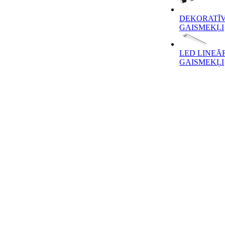
DEKORATĪV
GAISMEKĻI
LED LINEĀ
GAISMEKĻI