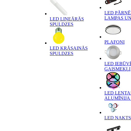
LED PĀRN
LAMPAS UN
LED LINEĀRĀS
SPULDZES
PLAFONI
LED KRĀSAINĀS
SPULDZES
LED IEBŪV
GAISMEKĻI
LED LENTA
ALUMĪNIJA 
LED NAKTS