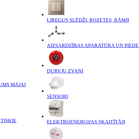
LIREGUS SLĒDŽI, ROZETES, RĀMJI
AIZSARDZĪBAS APARATŪRA UN PIED
DURVJU ZVANI
UMS MĀJAI
SENSORI
TISKIE
ELEKTROENERĢIJAS SKAITĪTĀJI