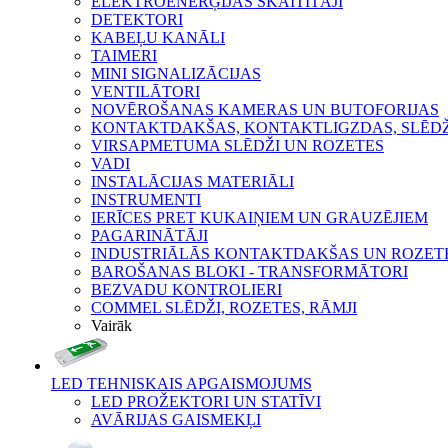
ELEKTROENERĢIJAS SKAITĪTĀJI
DETEKTORI
KABEĻU KANĀLI
TAIMERI
MINI SIGNALIZĀCIJAS
VENTILĀTORI
NOVĒROŠANAS KAMERAS UN BUTOFORIJAS
KONTAKTDAKŠAS, KONTAKTLIGZDAS, SLĒDŽI
VIRSAPMETUMA SLĒDŽI UN ROZETES
VADI
INSTALĀCIJAS MATERIĀLI
INSTRUMENTI
IERĪCES PRET KUKAIŅIEM UN GRAUZĒJIEM
PAGARINĀTĀJI
INDUSTRIĀLĀS KONTAKTDAKŠAS UN ROZET
BAROŠANAS BLOKI - TRANSFORMĀTORI
BEZVADU KONTROLIERI
COMMEL SLĒDŽI, ROZETES, RĀMJI
Vairāk
LED TEHNISKAIS APGAISMOJUMS
LED PROŽEKTORI UN STATĪVI
AVĀRIJAS GAISMEKĻI