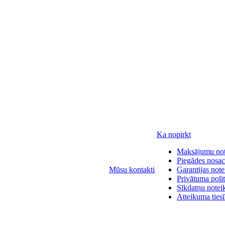
Ka nopirkt
Maksājumu no
Piegādes nosac
Mūsu kontakti
Garantijas not
Privātuma polit
Sīkdatņu notei
Atteikuma ties