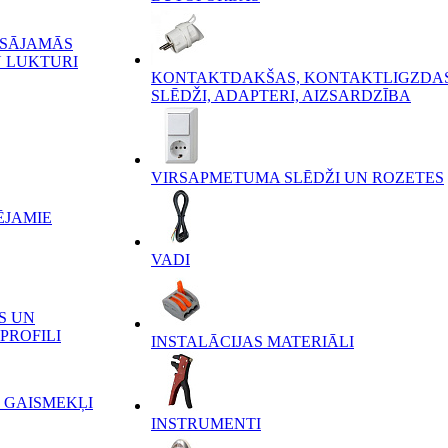
ĒSĀJAMĀS
 LUKTURI
KONTAKTDAKŠAS, KONTAKTLIGZDAS
SLĒDŽI, ADAPTERI, AIZSARDZĪBA
VIRSAPMETUMA SLĒDŽI UN ROZETES
ĒJAMIE
VADI
S UN
PROFILI
INSTALĀCIJAS MATERIĀLI
 GAISMEKĻI
INSTRUMENTI