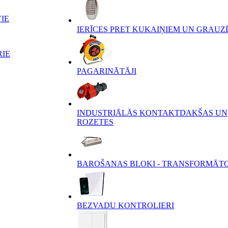
IE
IERĪCES PRET KUKAIŅIEM UN GRAUZ
RIE
PAGARINĀTĀJI
INDUSTRIĀLĀS KONTAKTDAKŠAS UN
ROZETES
BAROŠANAS BLOKI - TRANSFORMĀT
BEZVADU KONTROLIERI