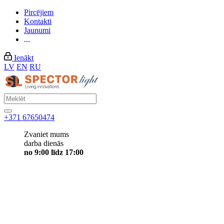
Pircējiem
Kontakti
Jaunumi
...
Ienākt
LV
EN
RU
+371 67650474
Zvaniet mums
darba dienās
no 9:00 līdz 17:00