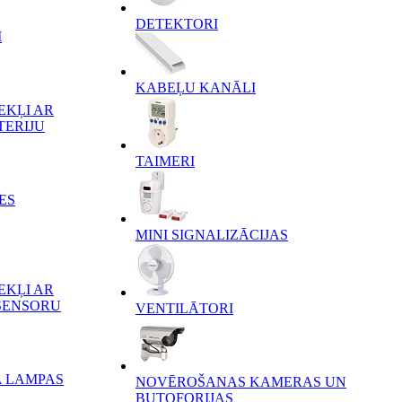
DETEKTORI
I
KABEĻU KANĀLI
EKĻI AR
TERIJU
TAIMERI
ES
MINI SIGNALIZĀCIJAS
EKĻI AR
SENSORU
VENTILĀTORI
A LAMPAS
NOVĒROŠANAS KAMERAS UN
BUTOFORIJAS