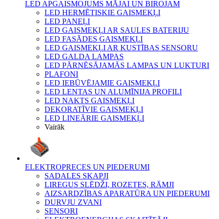
LED APGAISMOJUMS MĀJAI UN BIROJAM
LED HERMĒTISKIE GAISMEKĻI
LED PANEĻI
LED GAISMEKĻI AR SAULES BATERIJU
LED FASĀDES GAISMEKĻI
LED GAISMEKĻI AR KUSTĪBAS SENSORU
LED GALDA LAMPAS
LED PĀRNĒSĀJAMĀS LAMPAS UN LUKTURI
PLAFONI
LED IEBŪVĒJAMIE GAISMEKĻI
LED LENTAS UN ALUMĪNIJA PROFILI
LED NAKTS GAISMEKĻI
DEKORATĪVIE GAISMEKĻI
LED LINEĀRIE GAISMEKĻI
Vairāk
ELEKTROPRECES UN PIEDERUMI
SADALES SKAPJI
LIREGUS SLĒDŽI, ROZETES, RĀMJI
AIZSARDZĪBAS APARATŪRA UN PIEDERUMI
DURVJU ZVANI
SENSORI