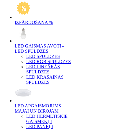
IZPĀRDOŠANA %
LED GAISMAS AVOTI -
LED SPULDZES
LED SPULDZES
LED RGB SPULDZES
LED LINEĀRĀS
SPULDZES
LED KRĀSAINĀS
SPULDZES
LED APGAISMOJUMS
MĀJAI UN BIROJAM
LED HERMĒTISKIE
GAISMEKĻI
LED PANEĻI