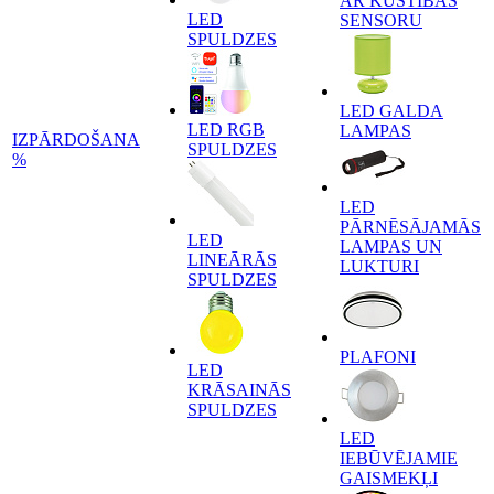
AR KUSTĪBAS
LED
SENSORU
SPULDZES
LED GALDA
LED RGB
LAMPAS
IZPĀRDOŠANA
SPULDZES
%
LED
PĀRNĒSĀJAMĀS
LED
LAMPAS UN
LINEĀRĀS
LUKTURI
SPULDZES
PLAFONI
LED
KRĀSAINĀS
SPULDZES
LED
IEBŪVĒJAMIE
GAISMEKĻI