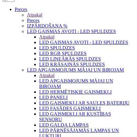
Preces
Atpakaļ
Preces
IZPĀRDOŠANA %
LED GAISMAS AVOTI - LED SPULDZES
Atpakaļ
LED GAISMAS AVOTI - LED SPULDZES
LED SPULDZES
LED RGB SPULDZES
LED LINEĀRĀS SPULDZES
LED KRĀSAINĀS SPULDZES
LED APGAISMOJUMS MĀJAI UN BIROJAM
Atpakaļ
LED APGAISMOJUMS MĀJAI UN
BIROJAM
LED HERMĒTISKIE GAISMEKĻI
LED PANEĻI
LED GAISMEKĻI AR SAULES BATERIJU
LED FASĀDES GAISMEKĻI
LED GAISMEKĻI AR KUSTĪBAS
SENSORU
LED GALDA LAMPAS
LED PĀRNĒSĀJAMĀS LAMPAS UN
LUKTURI