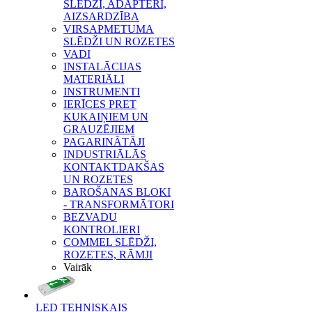
SLĒDŽI, ADAPTERI,
AIZSARDZĪBA
VIRSAPMETUMA
SLĒDŽI UN ROZETES
VADI
INSTALĀCIJAS
MATERIĀLI
INSTRUMENTI
IERĪCES PRET
KUKAIŅIEM UN
GRAUZĒJIEM
PAGARINĀTĀJI
INDUSTRIĀLĀS
KONTAKTDAKŠAS
UN ROZETES
BAROŠANAS BLOKI
- TRANSFORMĀTORI
BEZVADU
KONTROLIERI
COMMEL SLĒDŽI,
ROZETES, RĀMJI
Vairāk
LED TEHNISKAIS