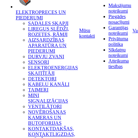
Maksājumu
noteikumi
ELEKTROPRECES UN
Piegādes
PIEDERUMI
nosacījumi
SADALES SKAPJI
Garantijas
LIREGUS SLĒDŽI,
Mūsu
Va
noteikumi
ROZETES, RĀMJI
kontakti
Privātuma
AIZSARDZĪBAS
politika
APARATŪRA UN
Sīkdatņu
PIEDERUMI
noteikumi
DURVJU ZVANI
Atteikuma
SENSORI
tiesības
ELEKTROENERĢIJAS
SKAITĪTĀJI
DETEKTORI
KABEĻU KANĀLI
TAIMERI
MINI
SIGNALIZĀCIJAS
VENTILĀTORI
NOVĒROŠANAS
KAMERAS UN
BUTOFORIJAS
KONTAKTDAKŠAS,
KONTAKTLIGZDAS,