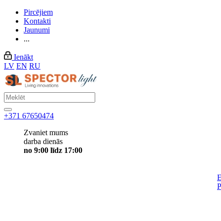
Pircējiem
Kontakti
Jaunumi
...
Ienākt
LV
EN
RU
+371 67650474
Zvaniet mums
darba dienās
no 9:00 līdz 17:00