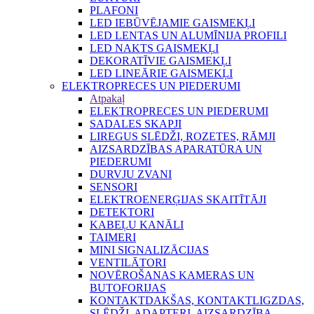
PLAFONI
LED IEBŪVĒJAMIE GAISMEKĻI
LED LENTAS UN ALUMĪNIJA PROFILI
LED NAKTS GAISMEKĻI
DEKORATĪVIE GAISMEKĻI
LED LINEĀRIE GAISMEKĻI
ELEKTROPRECES UN PIEDERUMI
Atpakaļ
ELEKTROPRECES UN PIEDERUMI
SADALES SKAPJI
LIREGUS SLĒDŽI, ROZETES, RĀMJI
AIZSARDZĪBAS APARATŪRA UN
PIEDERUMI
DURVJU ZVANI
SENSORI
ELEKTROENERĢIJAS SKAITĪTĀJI
DETEKTORI
KABEĻU KANĀLI
TAIMERI
MINI SIGNALIZĀCIJAS
VENTILĀTORI
NOVĒROŠANAS KAMERAS UN
BUTOFORIJAS
KONTAKTDAKŠAS, KONTAKTLIGZDAS,
SLĒDŽI, ADAPTERI, AIZSARDZĪBA