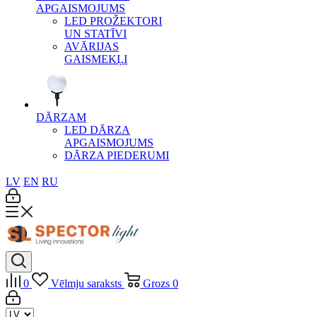
APGAISMOJUMS
LED PROŽEKTORI
UN STATĪVI
AVĀRIJAS
GAISMEKĻI
DĀRZAM
LED DĀRZA
APGAISMOJUMS
DĀRZA PIEDERUMI
LV
EN
RU
0
Vēlmju saraksts
Grozs
0