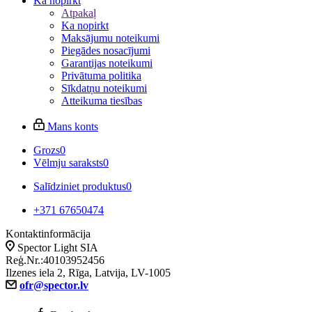
Ka nopirkt
Atpakaļ
Ka nopirkt
Maksājumu noteikumi
Piegādes nosacījumi
Garantijas noteikumi
Privātuma politika
Sīkdatņu noteikumi
Atteikuma tiesības
Mans konts
Grozs
0
Vēlmju saraksts
0
Salīdziniet produktus
0
+371 67650474
Kontaktinformācija
Spector Light SIA
Reģ.Nr.:40103952456
Ilzenes iela 2, Rīga, Latvija, LV-1005
ofr@spector.lv