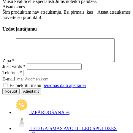
Mūsu kvalificētie speciālisti Jums noteikti palīdzēs.
Atsauksmes
Šim produktam nav atsauksmju. Esi pirmais, kas
Atstāt atsauksmes
novērtē šo produktu!
Uzdot jautājumu
Ziņa
*
Jūsu vārds
*
Telefons
*
E-mail
Es piekrītu manu
personas datu apstrādei
Atiestatīt
IZPĀRDOŠANA %
LED GAISMAS AVOTI - LED SPULDZES