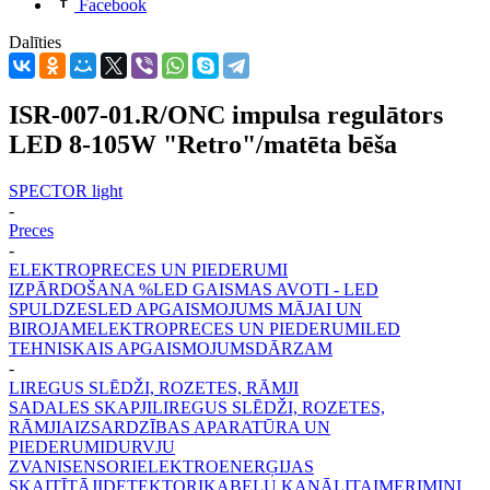
Facebook
Dalīties
ISR-007-01.R/ONC impulsa regulātors
LED 8-105W "Retro"/matēta bēša
SPECTOR light
-
Preces
-
ELEKTROPRECES UN PIEDERUMI
IZPĀRDOŠANA %
LED GAISMAS AVOTI - LED
SPULDZES
LED APGAISMOJUMS MĀJAI UN
BIROJAM
ELEKTROPRECES UN PIEDERUMI
LED
TEHNISKAIS APGAISMOJUMS
DĀRZAM
-
LIREGUS SLĒDŽI, ROZETES, RĀMJI
SADALES SKAPJI
LIREGUS SLĒDŽI, ROZETES,
RĀMJI
AIZSARDZĪBAS APARATŪRA UN
PIEDERUMI
DURVJU
ZVANI
SENSORI
ELEKTROENERĢIJAS
SKAITĪTĀJI
DETEKTORI
KABEĻU KANĀLI
TAIMERI
MINI