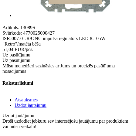
Artikuls:
13089S
Svītrkods:
4770025000427
ISR-007-01.R/ONC impulsa regulātors LED 8-105W
"Retro"/matēta bēša
51,04
EUR
/pcs.
Uz pasūtījumu
Uz pasūtījumu
Mūsu menedžeri sazināsies ar Jums un precizēs pasūtījuma
nosacījumus
Raksturlielumi
Atsauksmes
Uzdot jautājumu
Uzdot jautājumu
Droši uzdodiet jebkuru sev interesējošu jautājumu par produktiem
vai mūsu veikalu!