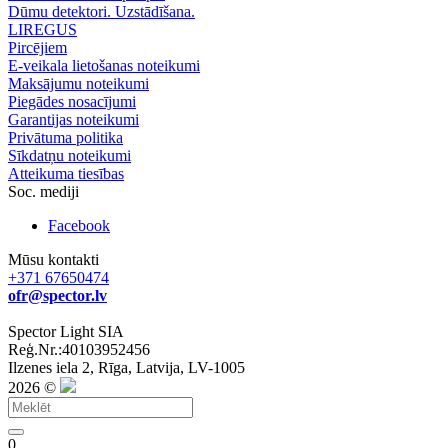
Dūmu detektori. Uzstādīšana.
LIREGUS
Pircējiem
E-veikala lietošanas noteikumi
Maksājumu noteikumi
Piegādes nosacījumi
Garantijas noteikumi
Privātuma politika
Sīkdatņu noteikumi
Atteikuma tiesības
Soc. mediji
Facebook
Mūsu kontakti
+371 67650474
ofr@spector.lv
Spector Light SIA
Reģ.Nr.:40103952456
Ilzenes iela 2, Rīga, Latvija, LV-1005
2026 ©
0