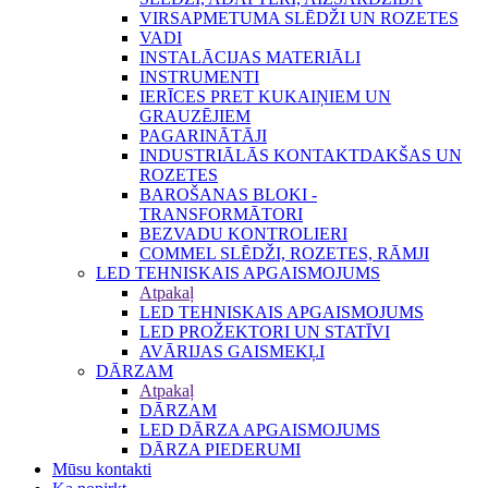
VIRSAPMETUMA SLĒDŽI UN ROZETES
VADI
INSTALĀCIJAS MATERIĀLI
INSTRUMENTI
IERĪCES PRET KUKAIŅIEM UN
GRAUZĒJIEM
PAGARINĀTĀJI
INDUSTRIĀLĀS KONTAKTDAKŠAS UN
ROZETES
BAROŠANAS BLOKI -
TRANSFORMĀTORI
BEZVADU KONTROLIERI
COMMEL SLĒDŽI, ROZETES, RĀMJI
LED TEHNISKAIS APGAISMOJUMS
Atpakaļ
LED TEHNISKAIS APGAISMOJUMS
LED PROŽEKTORI UN STATĪVI
AVĀRIJAS GAISMEKĻI
DĀRZAM
Atpakaļ
DĀRZAM
LED DĀRZA APGAISMOJUMS
DĀRZA PIEDERUMI
Mūsu kontakti