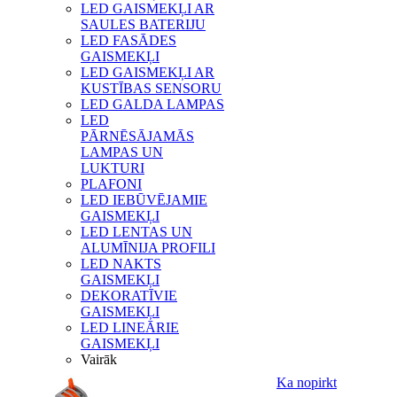
LED GAISMEKĻI AR
SAULES BATERIJU
LED FASĀDES
GAISMEKĻI
LED GAISMEKĻI AR
KUSTĪBAS SENSORU
LED GALDA LAMPAS
LED
PĀRNĒSĀJAMĀS
LAMPAS UN
LUKTURI
PLAFONI
LED IEBŪVĒJAMIE
GAISMEKĻI
LED LENTAS UN
ALUMĪNIJA PROFILI
LED NAKTS
GAISMEKĻI
DEKORATĪVIE
GAISMEKĻI
LED LINEĀRIE
GAISMEKĻI
Vairāk
Ka nopirkt