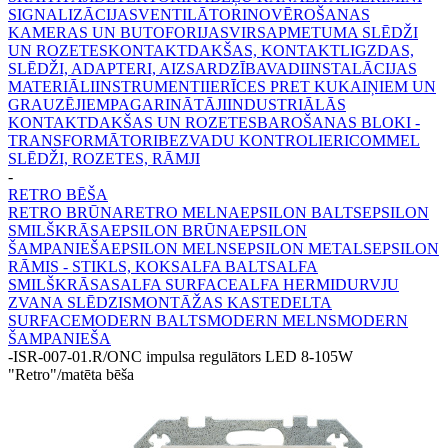
SIGNALIZĀCIJAS
VENTILĀTORI
NOVĒROŠANAS
KAMERAS UN BUTOFORIJAS
VIRSAPMETUMA SLĒDŽI
UN ROZETES
KONTAKTDAKŠAS, KONTAKTLIGZDAS,
SLĒDŽI, ADAPTERI, AIZSARDZĪBA
VADI
INSTALĀCIJAS
MATERIĀLI
INSTRUMENTI
IERĪCES PRET KUKAIŅIEM UN
GRAUZĒJIEM
PAGARINĀTĀJI
INDUSTRIĀLĀS
KONTAKTDAKŠAS UN ROZETES
BAROŠANAS BLOKI -
TRANSFORMĀTORI
BEZVADU KONTROLIERI
COMMEL
SLĒDŽI, ROZETES, RĀMJI
-
RETRO BĒŠA
RETRO BRŪNA
RETRO MELNA
EPSILON BALTS
EPSILON
SMILŠKRĀSA
EPSILON BRŪNA
EPSILON
ŠAMPANIEŠA
EPSILON MELNS
EPSILON METALS
EPSILON
RĀMIS - STIKLS, KOKS
ALFA BALTS
ALFA
SMILŠKRĀSAS
ALFA SURFACE
ALFA HERMI
DURVJU
ZVANA SLĒDZIS
MONTĀŽAS KASTE
DELTA
SURFACE
MODERN BALTS
MODERN MELNS
MODERN
ŠAMPANIEŠA
-
ISR-007-01.R/ONC impulsa regulātors LED 8-105W
"Retro"/matēta bēša