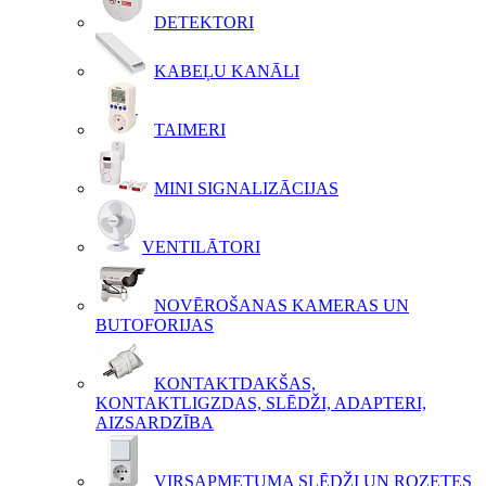
DETEKTORI
KABEĻU KANĀLI
TAIMERI
MINI SIGNALIZĀCIJAS
VENTILĀTORI
NOVĒROŠANAS KAMERAS UN
BUTOFORIJAS
KONTAKTDAKŠAS,
KONTAKTLIGZDAS, SLĒDŽI, ADAPTERI,
AIZSARDZĪBA
VIRSAPMETUMA SLĒDŽI UN ROZETES