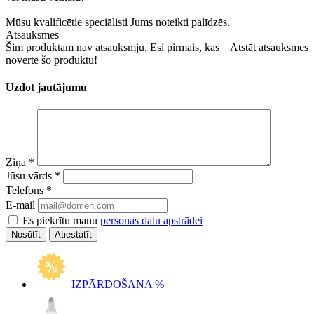
Mūsu kvalificētie speciālisti Jums noteikti palīdzēs.
Atsauksmes
Šim produktam nav atsauksmju. Esi pirmais, kas
Atstāt atsauksmes
novērtē šo produktu!
Uzdot jautājumu
Ziņa
*
Jūsu vārds
*
Telefons
*
E-mail
Es piekrītu manu
personas datu apstrādei
Atiestatīt
IZPĀRDOŠANA %