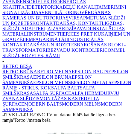
ZVANI
SENSORI
ELEKTROENERĢIJAS
SKAITĪTĀJI
DETEKTORI
KABEĻU KANĀLI
TAIMERI
MINI
SIGNALIZĀCIJAS
VENTILĀTORI
NOVĒROŠANAS
KAMERAS UN BUTOFORIJAS
VIRSAPMETUMA SLĒDŽI
UN ROZETES
KONTAKTDAKŠAS, KONTAKTLIGZDAS,
SLĒDŽI, ADAPTERI, AIZSARDZĪBA
VADI
INSTALĀCIJAS
MATERIĀLI
INSTRUMENTI
IERĪCES PRET KUKAIŅIEM UN
GRAUZĒJIEM
PAGARINĀTĀJI
INDUSTRIĀLĀS
KONTAKTDAKŠAS UN ROZETES
BAROŠANAS BLOKI -
TRANSFORMĀTORI
BEZVADU KONTROLIERI
COMMEL
SLĒDŽI, ROZETES, RĀMJI
-
RETRO BĒŠA
RETRO BRŪNA
RETRO MELNA
EPSILON BALTS
EPSILON
SMILŠKRĀSA
EPSILON BRŪNA
EPSILON
ŠAMPANIEŠA
EPSILON MELNS
EPSILON METALS
EPSILON
RĀMIS - STIKLS, KOKS
ALFA BALTS
ALFA
SMILŠKRĀSAS
ALFA SURFACE
ALFA HERMI
DURVJU
ZVANA SLĒDZIS
MONTĀŽAS KASTE
DELTA
SURFACE
MODERN BALTS
MODERN MELNS
MODERN
ŠAMPANIEŠA
-
ITVKL-1-01.R/ONC TV un datora RJ45 kat.6e ligzda bez
rāmja"Retro"/matēta bēša