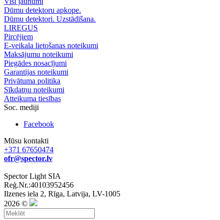
Visi jaunumi
Dūmu detektoru apkope.
Dūmu detektori. Uzstādīšana.
LIREGUS
Pircējiem
E-veikala lietošanas noteikumi
Maksājumu noteikumi
Piegādes nosacījumi
Garantijas noteikumi
Privātuma politika
Sīkdatņu noteikumi
Atteikuma tiesības
Soc. mediji
Facebook
Mūsu kontakti
+371 67650474
ofr@spector.lv
Spector Light SIA
Reģ.Nr.:40103952456
Ilzenes iela 2, Rīga, Latvija, LV-1005
2026 ©