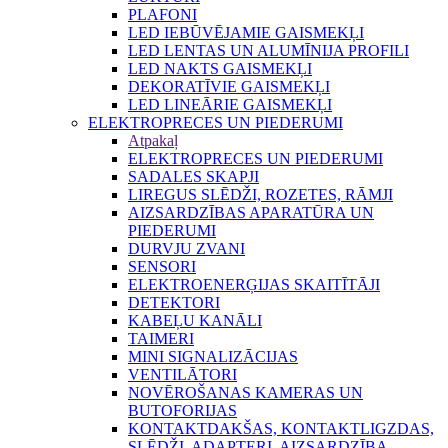
PLAFONI
LED IEBŪVĒJAMIE GAISMEKĻI
LED LENTAS UN ALUMĪNIJA PROFILI
LED NAKTS GAISMEKĻI
DEKORATĪVIE GAISMEKĻI
LED LINEĀRIE GAISMEKĻI
ELEKTROPRECES UN PIEDERUMI
Atpakaļ
ELEKTROPRECES UN PIEDERUMI
SADALES SKAPJI
LIREGUS SLĒDŽI, ROZETES, RĀMJI
AIZSARDZĪBAS APARATŪRA UN
PIEDERUMI
DURVJU ZVANI
SENSORI
ELEKTROENERĢIJAS SKAITĪTĀJI
DETEKTORI
KABEĻU KANĀLI
TAIMERI
MINI SIGNALIZĀCIJAS
VENTILĀTORI
NOVĒROŠANAS KAMERAS UN
BUTOFORIJAS
KONTAKTDAKŠAS, KONTAKTLIGZDAS,
SLĒDŽI, ADAPTERI, AIZSARDZĪBA