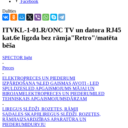
Facebook
Dalīties
ITVKL-1-01.R/ONC TV un datora RJ45
kat.6e ligzda bez rāmja"Retro"/matēta
bēša
SPECTOR light
-
Preces
-
ELEKTROPRECES UN PIEDERUMI
IZPĀRDOŠANA %
LED GAISMAS AVOTI - LED
SPULDZES
LED APGAISMOJUMS MĀJAI UN
BIROJAM
ELEKTROPRECES UN PIEDERUMI
LED
TEHNISKAIS APGAISMOJUMS
DĀRZAM
-
LIREGUS SLĒDŽI, ROZETES, RĀMJI
SADALES SKAPJI
LIREGUS SLĒDŽI, ROZETES,
RĀMJI
AIZSARDZĪBAS APARATŪRA UN
PIEDERUMI
DURVJU