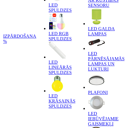
AR KUSTĪBAS
LED
SENSORU
SPULDZES
LED GALDA
LED RGB
LAMPAS
IZPĀRDOŠANA
SPULDZES
%
LED
PĀRNĒSĀJAMĀS
LED
LAMPAS UN
LINEĀRĀS
LUKTURI
SPULDZES
PLAFONI
LED
KRĀSAINĀS
SPULDZES
LED
IEBŪVĒJAMIE
GAISMEKĻI