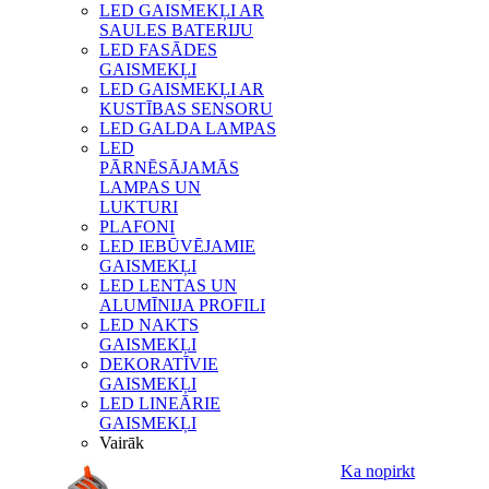
LED GAISMEKĻI AR
SAULES BATERIJU
LED FASĀDES
GAISMEKĻI
LED GAISMEKĻI AR
KUSTĪBAS SENSORU
LED GALDA LAMPAS
LED
PĀRNĒSĀJAMĀS
LAMPAS UN
LUKTURI
PLAFONI
LED IEBŪVĒJAMIE
GAISMEKĻI
LED LENTAS UN
ALUMĪNIJA PROFILI
LED NAKTS
GAISMEKĻI
DEKORATĪVIE
GAISMEKĻI
LED LINEĀRIE
GAISMEKĻI
Vairāk
Ka nopirkt