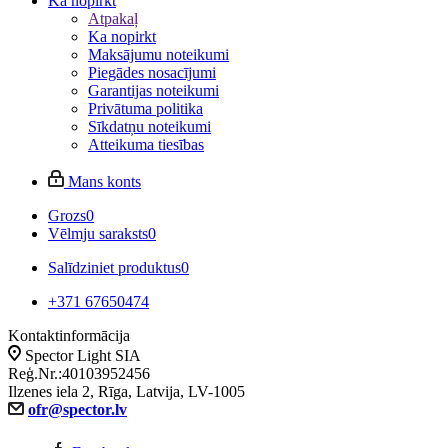
Ka nopirkt
Atpakaļ
Ka nopirkt
Maksājumu noteikumi
Piegādes nosacījumi
Garantijas noteikumi
Privātuma politika
Sīkdatņu noteikumi
Atteikuma tiesības
Mans konts
Grozs
0
Vēlmju saraksts
0
Salīdziniet produktus
0
+371 67650474
Kontaktinformācija
Spector Light SIA
Reģ.Nr.:40103952456
Ilzenes iela 2, Rīga, Latvija, LV-1005
ofr@spector.lv