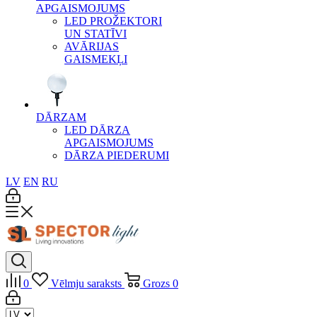
APGAISMOJUMS
LED PROŽEKTORI
UN STATĪVI
AVĀRIJAS
GAISMEKĻI
DĀRZAM
LED DĀRZA
APGAISMOJUMS
DĀRZA PIEDERUMI
LV
EN
RU
0
Vēlmju saraksts
Grozs
0