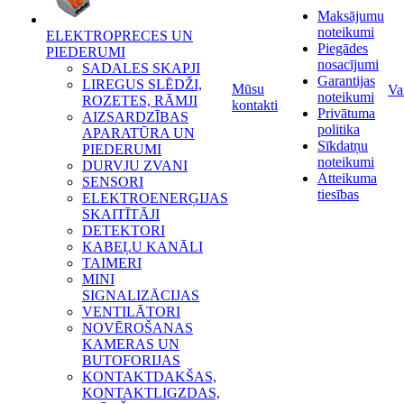
Maksājumu
noteikumi
ELEKTROPRECES UN
Piegādes
PIEDERUMI
nosacījumi
SADALES SKAPJI
Garantijas
LIREGUS SLĒDŽI,
Mūsu
Va
noteikumi
ROZETES, RĀMJI
kontakti
Privātuma
AIZSARDZĪBAS
politika
APARATŪRA UN
Sīkdatņu
PIEDERUMI
noteikumi
DURVJU ZVANI
Atteikuma
SENSORI
tiesības
ELEKTROENERĢIJAS
SKAITĪTĀJI
DETEKTORI
KABEĻU KANĀLI
TAIMERI
MINI
SIGNALIZĀCIJAS
VENTILĀTORI
NOVĒROŠANAS
KAMERAS UN
BUTOFORIJAS
KONTAKTDAKŠAS,
KONTAKTLIGZDAS,