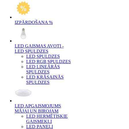
IZPĀRDOŠANA %
LED GAISMAS AVOTI -
LED SPULDZES
LED SPULDZES
LED RGB SPULDZES
LED LINEĀRĀS
SPULDZES
LED KRĀSAINĀS
SPULDZES
LED APGAISMOJUMS
MĀJAI UN BIROJAM
LED HERMĒTISKIE
GAISMEKĻI
LED PANEĻI