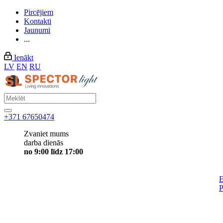
Pircējiem
Kontakti
Jaunumi
...
Ienākt
LV
EN
RU
+371 67650474
Zvaniet mums
darba dienās
no 9:00 līdz 17:00