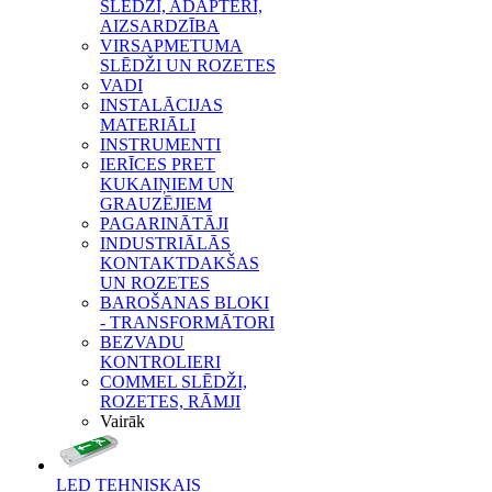
SLĒDŽI, ADAPTERI,
AIZSARDZĪBA
VIRSAPMETUMA
SLĒDŽI UN ROZETES
VADI
INSTALĀCIJAS
MATERIĀLI
INSTRUMENTI
IERĪCES PRET
KUKAIŅIEM UN
GRAUZĒJIEM
PAGARINĀTĀJI
INDUSTRIĀLĀS
KONTAKTDAKŠAS
UN ROZETES
BAROŠANAS BLOKI
- TRANSFORMĀTORI
BEZVADU
KONTROLIERI
COMMEL SLĒDŽI,
ROZETES, RĀMJI
Vairāk
LED TEHNISKAIS