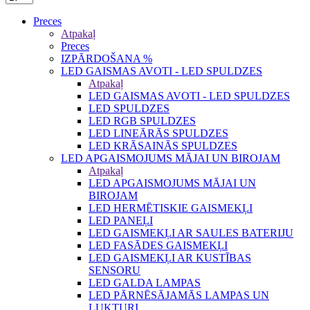
Preces
Atpakaļ
Preces
IZPĀRDOŠANA %
LED GAISMAS AVOTI - LED SPULDZES
Atpakaļ
LED GAISMAS AVOTI - LED SPULDZES
LED SPULDZES
LED RGB SPULDZES
LED LINEĀRĀS SPULDZES
LED KRĀSAINĀS SPULDZES
LED APGAISMOJUMS MĀJAI UN BIROJAM
Atpakaļ
LED APGAISMOJUMS MĀJAI UN
BIROJAM
LED HERMĒTISKIE GAISMEKĻI
LED PANEĻI
LED GAISMEKĻI AR SAULES BATERIJU
LED FASĀDES GAISMEKĻI
LED GAISMEKĻI AR KUSTĪBAS
SENSORU
LED GALDA LAMPAS
LED PĀRNĒSĀJAMĀS LAMPAS UN
LUKTURI