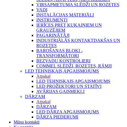
VIRSAPMETUMA SLĒDŽI UN ROZETES
VADI
INSTALĀCIJAS MATERIĀLI
INSTRUMENTI
IERĪCES PRET KUKAIŅIEM UN
GRAUZĒJIEM
PAGARINĀTĀJI
INDUSTRIĀLĀS KONTAKTDAKŠAS UN
ROZETES
BAROŠANAS BLOKI -
TRANSFORMĀTORI
BEZVADU KONTROLIERI
COMMEL SLĒDŽI, ROZETES, RĀMJI
LED TEHNISKAIS APGAISMOJUMS
Atpakaļ
LED TEHNISKAIS APGAISMOJUMS
LED PROŽEKTORI UN STATĪVI
AVĀRIJAS GAISMEKĻI
DĀRZAM
Atpakaļ
DĀRZAM
LED DĀRZA APGAISMOJUMS
DĀRZA PIEDERUMI
Mūsu kontakti