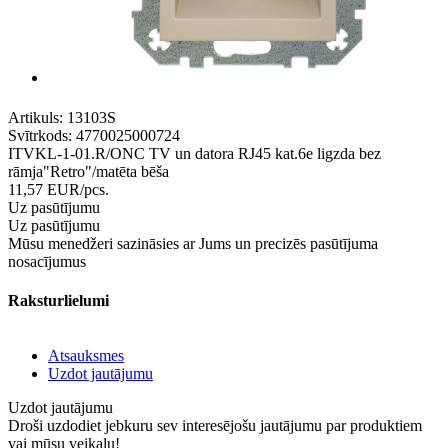
Artikuls:
13103S
Svītrkods:
4770025000724
ITVKL-1-01.R/ONC TV un datora RJ45 kat.6e ligzda bez
rāmja"Retro"/matēta bēša
11,57
EUR
/pcs.
Uz pasūtījumu
Uz pasūtījumu
Mūsu menedžeri sazināsies ar Jums un precizēs pasūtījuma
nosacījumus
Raksturlielumi
Atsauksmes
Uzdot jautājumu
Uzdot jautājumu
Droši uzdodiet jebkuru sev interesējošu jautājumu par produktiem
vai mūsu veikalu!