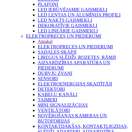
PLAFONI
LED IEBŪVĒJAMIE GAISMEKĻI
LED LENTAS UN ALUMĪNIJA PROFILI
LED NAKTS GAISMEKĻI
DEKORATĪVIE GAISMEKĻI
LED LINEĀRIE GAISMEKĻI
ELEKTROPRECES UN PIEDERUMI
Atpakaļ
ELEKTROPRECES UN PIEDERUMI
SADALES SKAPJI
LIREGUS SLĒDŽI, ROZETES, RĀMJI
AIZSARDZĪBAS APARATŪRA UN
PIEDERUMI
DURVJU ZVANI
SENSORI
ELEKTROENERĢIJAS SKAITĪTĀJI
DETEKTORI
KABEĻU KANĀLI
TAIMERI
MINI SIGNALIZĀCIJAS
VENTILĀTORI
NOVĒROŠANAS KAMERAS UN
BUTOFORIJAS
KONTAKTDAKŠAS, KONTAKTLIGZDAS,
SLĒDŽI, ADAPTERI, AIZSARDZĪBA