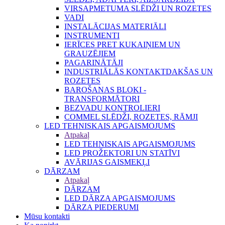
VIRSAPMETUMA SLĒDŽI UN ROZETES
VADI
INSTALĀCIJAS MATERIĀLI
INSTRUMENTI
IERĪCES PRET KUKAIŅIEM UN
GRAUZĒJIEM
PAGARINĀTĀJI
INDUSTRIĀLĀS KONTAKTDAKŠAS UN
ROZETES
BAROŠANAS BLOKI -
TRANSFORMĀTORI
BEZVADU KONTROLIERI
COMMEL SLĒDŽI, ROZETES, RĀMJI
LED TEHNISKAIS APGAISMOJUMS
Atpakaļ
LED TEHNISKAIS APGAISMOJUMS
LED PROŽEKTORI UN STATĪVI
AVĀRIJAS GAISMEKĻI
DĀRZAM
Atpakaļ
DĀRZAM
LED DĀRZA APGAISMOJUMS
DĀRZA PIEDERUMI
Mūsu kontakti