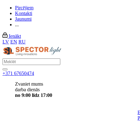
Pircējiem
Kontakti
Jaunumi
...
Ienākt
LV
EN
RU
+371 67650474
Zvaniet mums
darba dienās
no 9:00 līdz 17:00