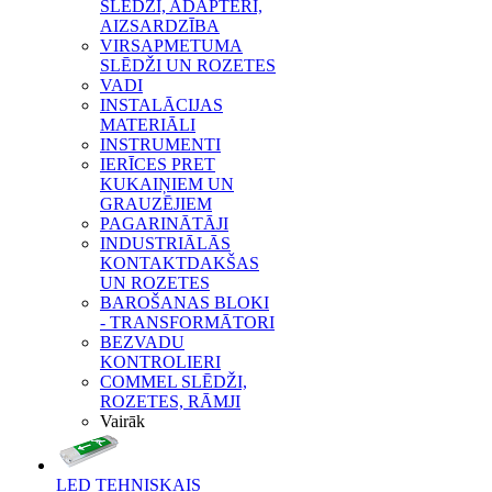
SLĒDŽI, ADAPTERI,
AIZSARDZĪBA
VIRSAPMETUMA
SLĒDŽI UN ROZETES
VADI
INSTALĀCIJAS
MATERIĀLI
INSTRUMENTI
IERĪCES PRET
KUKAIŅIEM UN
GRAUZĒJIEM
PAGARINĀTĀJI
INDUSTRIĀLĀS
KONTAKTDAKŠAS
UN ROZETES
BAROŠANAS BLOKI
- TRANSFORMĀTORI
BEZVADU
KONTROLIERI
COMMEL SLĒDŽI,
ROZETES, RĀMJI
Vairāk
LED TEHNISKAIS