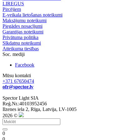
LIREGUS
Pircējiem
E-veikala lietošanas noteikumi
Maksājumu noteikumi
Piegādes nosacījumi
Garantijas noteikumi
Privātuma politika
Sīkdatņu noteikumi
Atteikuma tiesības
Soc. mediji
Facebook
Mūsu kontakti
+371 67650474
ofr@spector.lv
Spector Light SIA
Reģ.Nr.:40103952456
Ilzenes iela 2, Rīga, Latvija, LV-1005
2026 ©
0
0