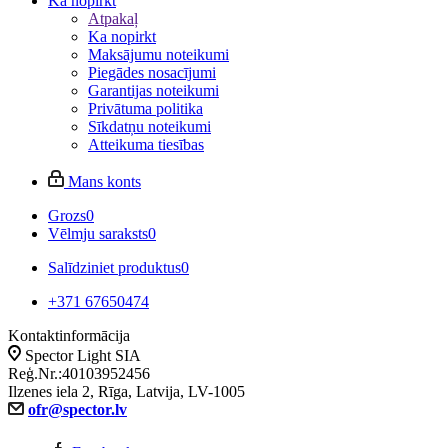
Ka nopirkt
Atpakaļ
Ka nopirkt
Maksājumu noteikumi
Piegādes nosacījumi
Garantijas noteikumi
Privātuma politika
Sīkdatņu noteikumi
Atteikuma tiesības
Mans konts
Grozs
0
Vēlmju saraksts
0
Salīdziniet produktus
0
+371 67650474
Kontaktinformācija
Spector Light SIA
Reģ.Nr.:40103952456
Ilzenes iela 2, Rīga, Latvija, LV-1005
ofr@spector.lv