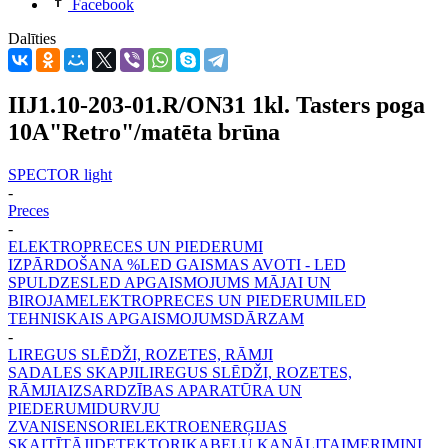
Facebook
Dalīties
IIJ1.10-203-01.R/ON31 1kl. Tasters poga
10A"Retro"/matēta brūna
SPECTOR light
-
Preces
-
ELEKTROPRECES UN PIEDERUMI
IZPĀRDOŠANA %
LED GAISMAS AVOTI - LED
SPULDZES
LED APGAISMOJUMS MĀJAI UN
BIROJAM
ELEKTROPRECES UN PIEDERUMI
LED
TEHNISKAIS APGAISMOJUMS
DĀRZAM
-
LIREGUS SLĒDŽI, ROZETES, RĀMJI
SADALES SKAPJI
LIREGUS SLĒDŽI, ROZETES,
RĀMJI
AIZSARDZĪBAS APARATŪRA UN
PIEDERUMI
DURVJU
ZVANI
SENSORI
ELEKTROENERĢIJAS
SKAITĪTĀJI
DETEKTORI
KABEĻU KANĀLI
TAIMERI
MINI