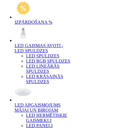
IZPĀRDOŠANA %
LED GAISMAS AVOTI -
LED SPULDZES
LED SPULDZES
LED RGB SPULDZES
LED LINEĀRĀS
SPULDZES
LED KRĀSAINĀS
SPULDZES
LED APGAISMOJUMS
MĀJAI UN BIROJAM
LED HERMĒTISKIE
GAISMEKĻI
LED PANEĻI