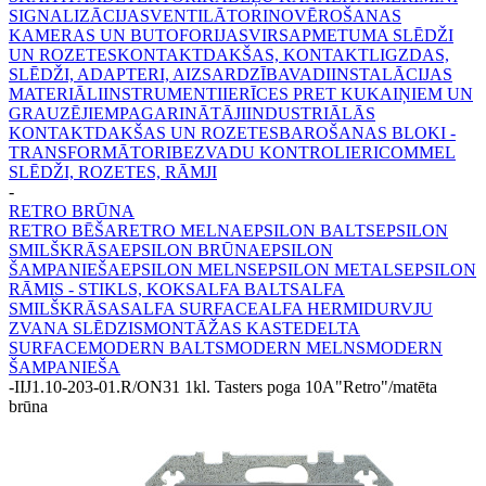
SIGNALIZĀCIJAS
VENTILĀTORI
NOVĒROŠANAS
KAMERAS UN BUTOFORIJAS
VIRSAPMETUMA SLĒDŽI
UN ROZETES
KONTAKTDAKŠAS, KONTAKTLIGZDAS,
SLĒDŽI, ADAPTERI, AIZSARDZĪBA
VADI
INSTALĀCIJAS
MATERIĀLI
INSTRUMENTI
IERĪCES PRET KUKAIŅIEM UN
GRAUZĒJIEM
PAGARINĀTĀJI
INDUSTRIĀLĀS
KONTAKTDAKŠAS UN ROZETES
BAROŠANAS BLOKI -
TRANSFORMĀTORI
BEZVADU KONTROLIERI
COMMEL
SLĒDŽI, ROZETES, RĀMJI
-
RETRO BRŪNA
RETRO BĒŠA
RETRO MELNA
EPSILON BALTS
EPSILON
SMILŠKRĀSA
EPSILON BRŪNA
EPSILON
ŠAMPANIEŠA
EPSILON MELNS
EPSILON METALS
EPSILON
RĀMIS - STIKLS, KOKS
ALFA BALTS
ALFA
SMILŠKRĀSAS
ALFA SURFACE
ALFA HERMI
DURVJU
ZVANA SLĒDZIS
MONTĀŽAS KASTE
DELTA
SURFACE
MODERN BALTS
MODERN MELNS
MODERN
ŠAMPANIEŠA
-
IIJ1.10-203-01.R/ON31 1kl. Tasters poga 10A"Retro"/matēta
brūna