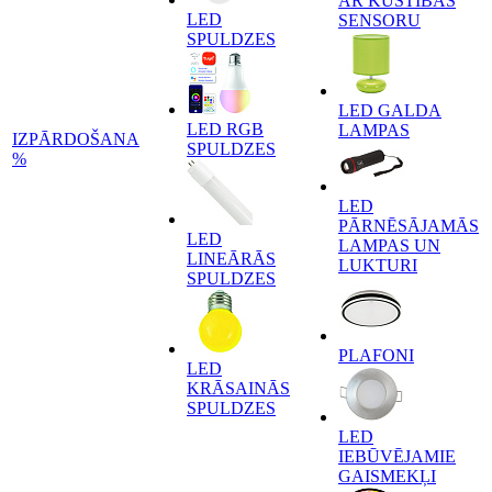
AR KUSTĪBAS
LED
SENSORU
SPULDZES
LED GALDA
LED RGB
LAMPAS
IZPĀRDOŠANA
SPULDZES
%
LED
PĀRNĒSĀJAMĀS
LED
LAMPAS UN
LINEĀRĀS
LUKTURI
SPULDZES
PLAFONI
LED
KRĀSAINĀS
SPULDZES
LED
IEBŪVĒJAMIE
GAISMEKĻI