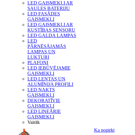
LED GAISMEKĻI AR
SAULES BATERIJU
LED FASĀDES
GAISMEKĻI
LED GAISMEKĻI AR
KUSTĪBAS SENSORU
LED GALDA LAMPAS
LED
PĀRNĒSĀJAMĀS
LAMPAS UN
LUKTURI
PLAFONI
LED IEBŪVĒJAMIE
GAISMEKĻI
LED LENTAS UN
ALUMĪNIJA PROFILI
LED NAKTS
GAISMEKĻI
DEKORATĪVIE
GAISMEKĻI
LED LINEĀRIE
GAISMEKĻI
Vairāk
Ka nopirkt