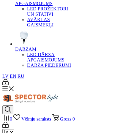
APGAISMOJUMS
LED PROŽEKTORI
UN STATĪVI
AVĀRIJAS
GAISMEKĻI
DĀRZAM
LED DĀRZA
APGAISMOJUMS
DĀRZA PIEDERUMI
LV
EN
RU
0
Vēlmju saraksts
Grozs
0