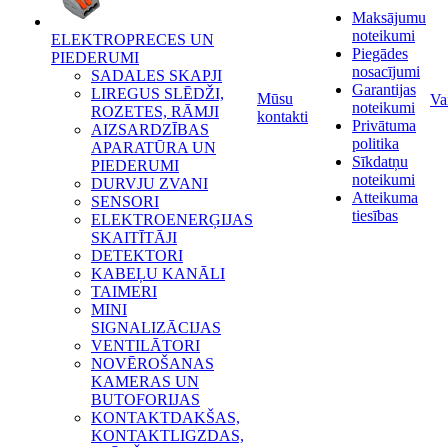
Maksājumu
noteikumi
ELEKTROPRECES UN
Piegādes
PIEDERUMI
nosacījumi
SADALES SKAPJI
Garantijas
LIREGUS SLĒDŽI,
Mūsu
Va
noteikumi
ROZETES, RĀMJI
kontakti
Privātuma
AIZSARDZĪBAS
politika
APARATŪRA UN
Sīkdatņu
PIEDERUMI
noteikumi
DURVJU ZVANI
Atteikuma
SENSORI
tiesības
ELEKTROENERĢIJAS
SKAITĪTĀJI
DETEKTORI
KABEĻU KANĀLI
TAIMERI
MINI
SIGNALIZĀCIJAS
VENTILĀTORI
NOVĒROŠANAS
KAMERAS UN
BUTOFORIJAS
KONTAKTDAKŠAS,
KONTAKTLIGZDAS,