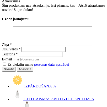
Atsauksmes
Šim produktam nav atsauksmju. Esi pirmais, kas
Atstāt atsauksmes
novērtē šo produktu!
Uzdot jautājumu
Ziņa
*
Jūsu vārds
*
Telefons
*
E-mail
Es piekrītu manu
personas datu apstrādei
Atiestatīt
IZPĀRDOŠANA %
LED GAISMAS AVOTI - LED SPULDZES