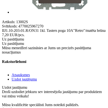
Artikuls:
13002S
Svītrkods:
4770025967270
IIJ1.10-203-01.R/ON31 1kl. Tasters poga 10A"Retro"/matēta brūna
7,20
EUR
/pcs.
Uz pasūtījumu
Uz pasūtījumu
Mūsu menedžeri sazināsies ar Jums un precizēs pasūtījuma
nosacījumus
Raksturlielumi
Atsauksmes
Uzdot jautājumu
Uzdot jautājumu
Droši uzdodiet jebkuru sev interesējošu jautājumu par produktiem
vai mūsu veikalu!
Mūsu kvalificētie speciālisti Jums noteikti palīdzēs.