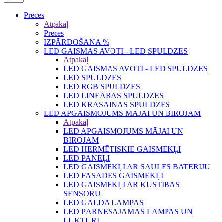
Preces
Atpakaļ
Preces
IZPĀRDOŠANA %
LED GAISMAS AVOTI - LED SPULDZES
Atpakaļ
LED GAISMAS AVOTI - LED SPULDZES
LED SPULDZES
LED RGB SPULDZES
LED LINEĀRĀS SPULDZES
LED KRĀSAINĀS SPULDZES
LED APGAISMOJUMS MĀJAI UN BIROJAM
Atpakaļ
LED APGAISMOJUMS MĀJAI UN
BIROJAM
LED HERMĒTISKIE GAISMEKĻI
LED PANEĻI
LED GAISMEKĻI AR SAULES BATERIJU
LED FASĀDES GAISMEKĻI
LED GAISMEKĻI AR KUSTĪBAS
SENSORU
LED GALDA LAMPAS
LED PĀRNĒSĀJAMĀS LAMPAS UN
LUKTURI