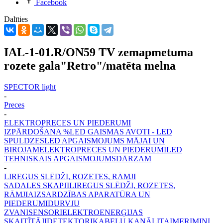
Facebook
Dalīties
IAL-1-01.R/ON59 TV zemapmetuma
rozete gala"Retro"/matēta melna
SPECTOR light
-
Preces
-
ELEKTROPRECES UN PIEDERUMI
IZPĀRDOŠANA %
LED GAISMAS AVOTI - LED
SPULDZES
LED APGAISMOJUMS MĀJAI UN
BIROJAM
ELEKTROPRECES UN PIEDERUMI
LED
TEHNISKAIS APGAISMOJUMS
DĀRZAM
-
LIREGUS SLĒDŽI, ROZETES, RĀMJI
SADALES SKAPJI
LIREGUS SLĒDŽI, ROZETES,
RĀMJI
AIZSARDZĪBAS APARATŪRA UN
PIEDERUMI
DURVJU
ZVANI
SENSORI
ELEKTROENERĢIJAS
SKAITĪTĀJI
DETEKTORI
KABEĻU KANĀLI
TAIMERI
MINI