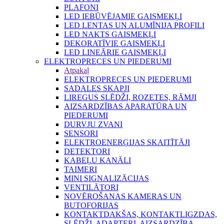
PLAFONI
LED IEBŪVĒJAMIE GAISMEKĻI
LED LENTAS UN ALUMĪNIJA PROFILI
LED NAKTS GAISMEKĻI
DEKORATĪVIE GAISMEKĻI
LED LINEĀRIE GAISMEKĻI
ELEKTROPRECES UN PIEDERUMI
Atpakaļ
ELEKTROPRECES UN PIEDERUMI
SADALES SKAPJI
LIREGUS SLĒDŽI, ROZETES, RĀMJI
AIZSARDZĪBAS APARATŪRA UN
PIEDERUMI
DURVJU ZVANI
SENSORI
ELEKTROENERĢIJAS SKAITĪTĀJI
DETEKTORI
KABEĻU KANĀLI
TAIMERI
MINI SIGNALIZĀCIJAS
VENTILĀTORI
NOVĒROŠANAS KAMERAS UN
BUTOFORIJAS
KONTAKTDAKŠAS, KONTAKTLIGZDAS,
SLĒDŽI, ADAPTERI, AIZSARDZĪBA