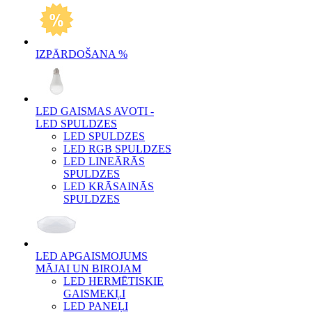
IZPĀRDOŠANA %
LED GAISMAS AVOTI -
LED SPULDZES
LED SPULDZES
LED RGB SPULDZES
LED LINEĀRĀS
SPULDZES
LED KRĀSAINĀS
SPULDZES
LED APGAISMOJUMS
MĀJAI UN BIROJAM
LED HERMĒTISKIE
GAISMEKĻI
LED PANEĻI