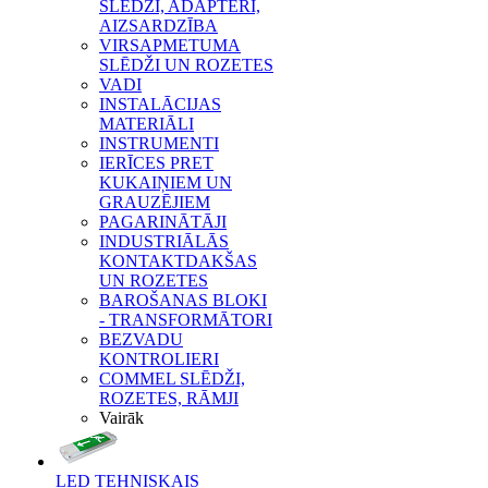
SLĒDŽI, ADAPTERI,
AIZSARDZĪBA
VIRSAPMETUMA
SLĒDŽI UN ROZETES
VADI
INSTALĀCIJAS
MATERIĀLI
INSTRUMENTI
IERĪCES PRET
KUKAIŅIEM UN
GRAUZĒJIEM
PAGARINĀTĀJI
INDUSTRIĀLĀS
KONTAKTDAKŠAS
UN ROZETES
BAROŠANAS BLOKI
- TRANSFORMĀTORI
BEZVADU
KONTROLIERI
COMMEL SLĒDŽI,
ROZETES, RĀMJI
Vairāk
LED TEHNISKAIS