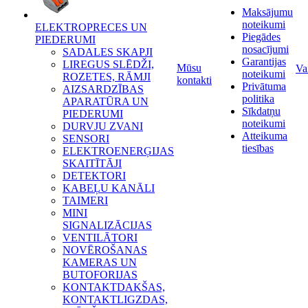
Maksājumu
noteikumi
ELEKTROPRECES UN
Piegādes
PIEDERUMI
nosacījumi
SADALES SKAPJI
Garantijas
LIREGUS SLĒDŽI,
Mūsu
Va
noteikumi
ROZETES, RĀMJI
kontakti
Privātuma
AIZSARDZĪBAS
politika
APARATŪRA UN
Sīkdatņu
PIEDERUMI
noteikumi
DURVJU ZVANI
Atteikuma
SENSORI
tiesības
ELEKTROENERĢIJAS
SKAITĪTĀJI
DETEKTORI
KABEĻU KANĀLI
TAIMERI
MINI
SIGNALIZĀCIJAS
VENTILĀTORI
NOVĒROŠANAS
KAMERAS UN
BUTOFORIJAS
KONTAKTDAKŠAS,
KONTAKTLIGZDAS,