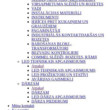
VIRSAPMETUMA SLĒDŽI UN ROZETES
VADI
INSTALĀCIJAS MATERIĀLI
INSTRUMENTI
IERĪCES PRET KUKAIŅIEM UN
GRAUZĒJIEM
PAGARINĀTĀJI
INDUSTRIĀLĀS KONTAKTDAKŠAS UN
ROZETES
BAROŠANAS BLOKI -
TRANSFORMĀTORI
BEZVADU KONTROLIERI
COMMEL SLĒDŽI, ROZETES, RĀMJI
LED TEHNISKAIS APGAISMOJUMS
Atpakaļ
LED TEHNISKAIS APGAISMOJUMS
LED PROŽEKTORI UN STATĪVI
AVĀRIJAS GAISMEKĻI
DĀRZAM
Atpakaļ
DĀRZAM
LED DĀRZA APGAISMOJUMS
DĀRZA PIEDERUMI
Mūsu kontakti