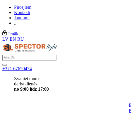
Pircējiem
Kontakti
Jaunumi
...
Ienākt
LV
EN
RU
+371 67650474
Zvaniet mums
darba dienās
no 9:00 līdz 17:00