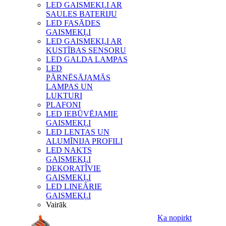
LED GAISMEKĻI AR
SAULES BATERIJU
LED FASĀDES
GAISMEKĻI
LED GAISMEKĻI AR
KUSTĪBAS SENSORU
LED GALDA LAMPAS
LED
PĀRNĒSĀJAMĀS
LAMPAS UN
LUKTURI
PLAFONI
LED IEBŪVĒJAMIE
GAISMEKĻI
LED LENTAS UN
ALUMĪNIJA PROFILI
LED NAKTS
GAISMEKĻI
DEKORATĪVIE
GAISMEKĻI
LED LINEĀRIE
GAISMEKĻI
Vairāk
Ka nopirkt