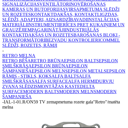
SIGNALIZĀCIJAS
VENTILĀTORI
NOVĒROŠANAS
KAMERAS UN BUTOFORIJAS
VIRSAPMETUMA SLĒDŽI
UN ROZETES
KONTAKTDAKŠAS, KONTAKTLIGZDAS,
SLĒDŽI, ADAPTERI, AIZSARDZĪBA
VADI
INSTALĀCIJAS
MATERIĀLI
INSTRUMENTI
IERĪCES PRET KUKAIŅIEM UN
GRAUZĒJIEM
PAGARINĀTĀJI
INDUSTRIĀLĀS
KONTAKTDAKŠAS UN ROZETES
BAROŠANAS BLOKI -
TRANSFORMĀTORI
BEZVADU KONTROLIERI
COMMEL
SLĒDŽI, ROZETES, RĀMJI
-
RETRO MELNA
RETRO BĒŠA
RETRO BRŪNA
EPSILON BALTS
EPSILON
SMILŠKRĀSA
EPSILON BRŪNA
EPSILON
ŠAMPANIEŠA
EPSILON MELNS
EPSILON METALS
EPSILON
RĀMIS - STIKLS, KOKS
ALFA BALTS
ALFA
SMILŠKRĀSAS
ALFA SURFACE
ALFA HERMI
DURVJU
ZVANA SLĒDZIS
MONTĀŽAS KASTE
DELTA
SURFACE
MODERN BALTS
MODERN MELNS
MODERN
ŠAMPANIEŠA
-
IAL-1-01.R/ON59 TV zemapmetuma rozete gala"Retro"/matēta
melna