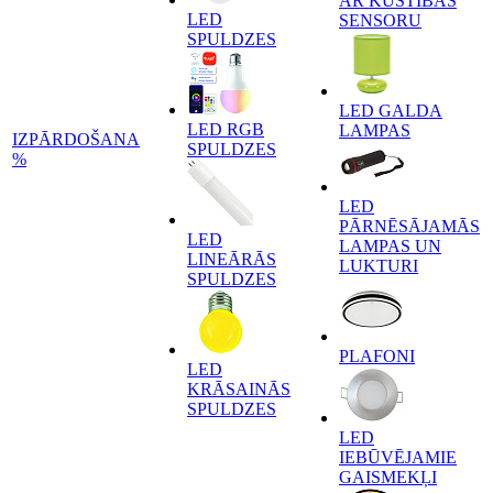
AR KUSTĪBAS
LED
SENSORU
SPULDZES
LED GALDA
LED RGB
LAMPAS
IZPĀRDOŠANA
SPULDZES
%
LED
PĀRNĒSĀJAMĀS
LED
LAMPAS UN
LINEĀRĀS
LUKTURI
SPULDZES
PLAFONI
LED
KRĀSAINĀS
SPULDZES
LED
IEBŪVĒJAMIE
GAISMEKĻI