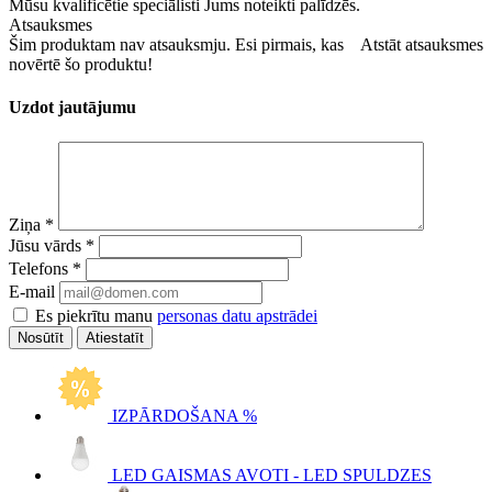
Mūsu kvalificētie speciālisti Jums noteikti palīdzēs.
Atsauksmes
Šim produktam nav atsauksmju. Esi pirmais, kas
Atstāt atsauksmes
novērtē šo produktu!
Uzdot jautājumu
Ziņa
*
Jūsu vārds
*
Telefons
*
E-mail
Es piekrītu manu
personas datu apstrādei
Atiestatīt
IZPĀRDOŠANA %
LED GAISMAS AVOTI - LED SPULDZES