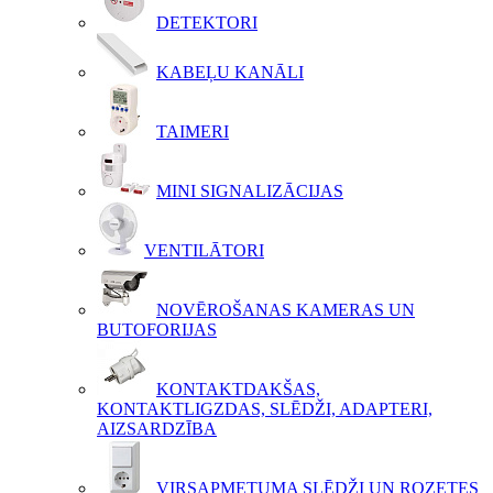
DETEKTORI
KABEĻU KANĀLI
TAIMERI
MINI SIGNALIZĀCIJAS
VENTILĀTORI
NOVĒROŠANAS KAMERAS UN
BUTOFORIJAS
KONTAKTDAKŠAS,
KONTAKTLIGZDAS, SLĒDŽI, ADAPTERI,
AIZSARDZĪBA
VIRSAPMETUMA SLĒDŽI UN ROZETES