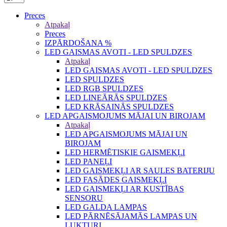
Preces
Atpakaļ
Preces
IZPĀRDOŠANA %
LED GAISMAS AVOTI - LED SPULDZES
Atpakaļ
LED GAISMAS AVOTI - LED SPULDZES
LED SPULDZES
LED RGB SPULDZES
LED LINEĀRĀS SPULDZES
LED KRĀSAINĀS SPULDZES
LED APGAISMOJUMS MĀJAI UN BIROJAM
Atpakaļ
LED APGAISMOJUMS MĀJAI UN
BIROJAM
LED HERMĒTISKIE GAISMEKĻI
LED PANEĻI
LED GAISMEKĻI AR SAULES BATERIJU
LED FASĀDES GAISMEKĻI
LED GAISMEKĻI AR KUSTĪBAS
SENSORU
LED GALDA LAMPAS
LED PĀRNĒSĀJAMĀS LAMPAS UN
LUKTURI