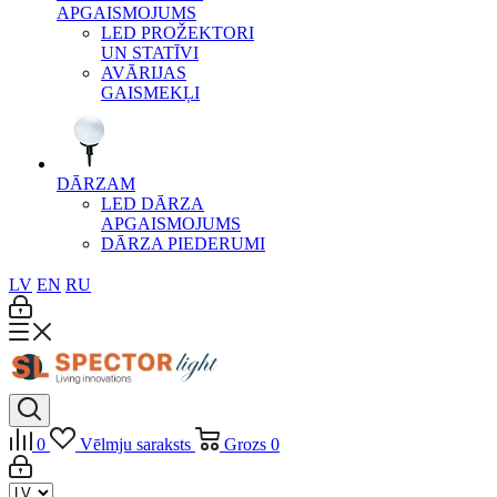
APGAISMOJUMS
LED PROŽEKTORI
UN STATĪVI
AVĀRIJAS
GAISMEKĻI
DĀRZAM
LED DĀRZA
APGAISMOJUMS
DĀRZA PIEDERUMI
LV
EN
RU
0
Vēlmju saraksts
Grozs
0