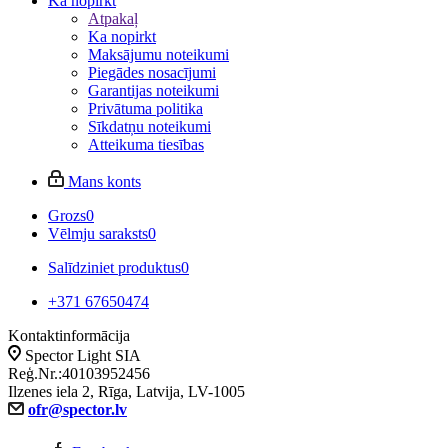
Ka nopirkt
Atpakaļ
Ka nopirkt
Maksājumu noteikumi
Piegādes nosacījumi
Garantijas noteikumi
Privātuma politika
Sīkdatņu noteikumi
Atteikuma tiesības
Mans konts
Grozs
0
Vēlmju saraksts
0
Salīdziniet produktus
0
+371 67650474
Kontaktinformācija
Spector Light SIA
Reģ.Nr.:40103952456
Ilzenes iela 2, Rīga, Latvija, LV-1005
ofr@spector.lv