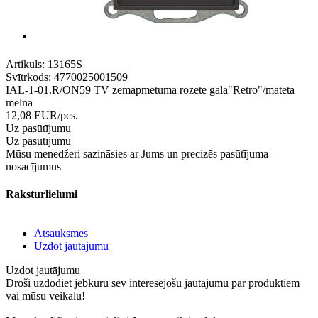
Artikuls:
13165S
Svītrkods:
4770025001509
IAL-1-01.R/ON59 TV zemapmetuma rozete gala"Retro"/matēta
melna
12,08
EUR
/pcs.
Uz pasūtījumu
Uz pasūtījumu
Mūsu menedžeri sazināsies ar Jums un precizēs pasūtījuma
nosacījumus
Raksturlielumi
Atsauksmes
Uzdot jautājumu
Uzdot jautājumu
Droši uzdodiet jebkuru sev interesējošu jautājumu par produktiem
vai mūsu veikalu!