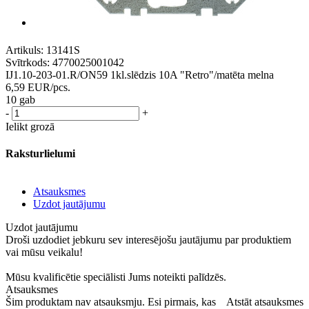
Artikuls:
13141S
Svītrkods:
4770025001042
IJ1.10-203-01.R/ON59 1kl.slēdzis 10A "Retro"/matēta melna
6,59
EUR
/pcs.
10 gab
-
+
Ielikt grozā
Raksturlielumi
Atsauksmes
Uzdot jautājumu
Uzdot jautājumu
Droši uzdodiet jebkuru sev interesējošu jautājumu par produktiem
vai mūsu veikalu!
Mūsu kvalificētie speciālisti Jums noteikti palīdzēs.
Atsauksmes
Šim produktam nav atsauksmju. Esi pirmais, kas
Atstāt atsauksmes