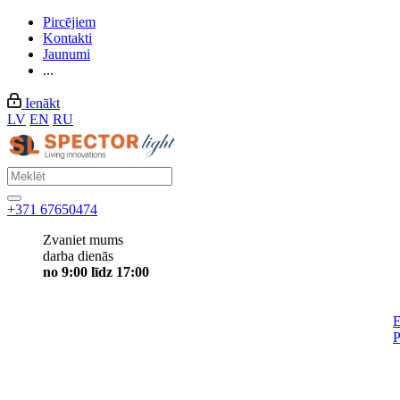
Pircējiem
Kontakti
Jaunumi
...
Ienākt
LV
EN
RU
+371 67650474
Zvaniet mums
darba dienās
no 9:00 līdz 17:00