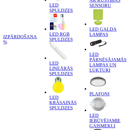
AR KUSTĪBAS
LED
SENSORU
SPULDZES
LED GALDA
LED RGB
LAMPAS
IZPĀRDOŠANA
SPULDZES
%
LED
PĀRNĒSĀJAMĀS
LED
LAMPAS UN
LINEĀRĀS
LUKTURI
SPULDZES
PLAFONI
LED
KRĀSAINĀS
SPULDZES
LED
IEBŪVĒJAMIE
GAISMEKĻI