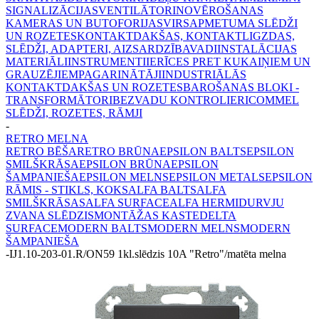
SIGNALIZĀCIJAS
VENTILĀTORI
NOVĒROŠANAS
KAMERAS UN BUTOFORIJAS
VIRSAPMETUMA SLĒDŽI
UN ROZETES
KONTAKTDAKŠAS, KONTAKTLIGZDAS,
SLĒDŽI, ADAPTERI, AIZSARDZĪBA
VADI
INSTALĀCIJAS
MATERIĀLI
INSTRUMENTI
IERĪCES PRET KUKAIŅIEM UN
GRAUZĒJIEM
PAGARINĀTĀJI
INDUSTRIĀLĀS
KONTAKTDAKŠAS UN ROZETES
BAROŠANAS BLOKI -
TRANSFORMĀTORI
BEZVADU KONTROLIERI
COMMEL
SLĒDŽI, ROZETES, RĀMJI
-
RETRO MELNA
RETRO BĒŠA
RETRO BRŪNA
EPSILON BALTS
EPSILON
SMILŠKRĀSA
EPSILON BRŪNA
EPSILON
ŠAMPANIEŠA
EPSILON MELNS
EPSILON METALS
EPSILON
RĀMIS - STIKLS, KOKS
ALFA BALTS
ALFA
SMILŠKRĀSAS
ALFA SURFACE
ALFA HERMI
DURVJU
ZVANA SLĒDZIS
MONTĀŽAS KASTE
DELTA
SURFACE
MODERN BALTS
MODERN MELNS
MODERN
ŠAMPANIEŠA
-
IJ1.10-203-01.R/ON59 1kl.slēdzis 10A "Retro"/matēta melna