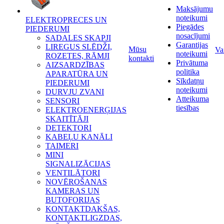
Maksājumu
noteikumi
ELEKTROPRECES UN
Piegādes
PIEDERUMI
nosacījumi
SADALES SKAPJI
Garantijas
LIREGUS SLĒDŽI,
Mūsu
Va
noteikumi
ROZETES, RĀMJI
kontakti
Privātuma
AIZSARDZĪBAS
politika
APARATŪRA UN
Sīkdatņu
PIEDERUMI
noteikumi
DURVJU ZVANI
Atteikuma
SENSORI
tiesības
ELEKTROENERĢIJAS
SKAITĪTĀJI
DETEKTORI
KABEĻU KANĀLI
TAIMERI
MINI
SIGNALIZĀCIJAS
VENTILĀTORI
NOVĒROŠANAS
KAMERAS UN
BUTOFORIJAS
KONTAKTDAKŠAS,
KONTAKTLIGZDAS,