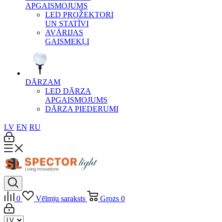
APGAISMOJUMS
LED PROŽEKTORI
UN STATĪVI
AVĀRIJAS
GAISMEKĻI
DĀRZAM
LED DĀRZA
APGAISMOJUMS
DĀRZA PIEDERUMI
LV
EN
RU
0
Vēlmju saraksts
Grozs
0