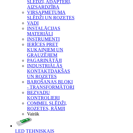
SLĒDŽI, ADAPTERI,
AIZSARDZĪBA
VIRSAPMETUMA
SLĒDŽI UN ROZETES
VADI
INSTALĀCIJAS
MATERIĀLI
INSTRUMENTI
IERĪCES PRET
KUKAIŅIEM UN
GRAUZĒJIEM
PAGARINĀTĀJI
INDUSTRIĀLĀS
KONTAKTDAKŠAS
UN ROZETES
BAROŠANAS BLOKI
- TRANSFORMĀTORI
BEZVADU
KONTROLIERI
COMMEL SLĒDŽI,
ROZETES, RĀMJI
Vairāk
LED TEHNISKAIS