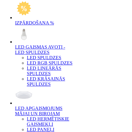
IZPĀRDOŠANA %
LED GAISMAS AVOTI -
LED SPULDZES
LED SPULDZES
LED RGB SPULDZES
LED LINEĀRĀS
SPULDZES
LED KRĀSAINĀS
SPULDZES
LED APGAISMOJUMS
MĀJAI UN BIROJAM
LED HERMĒTISKIE
GAISMEKĻI
LED PANEĻI