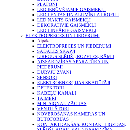
PLAFONI
LED IEBŪVĒJAMIE GAISMEKĻI
LED LENTAS UN ALUMĪNIJA PROFILI
LED NAKTS GAISMEKĻI
DEKORATĪVIE GAISMEKĻI
LED LINEĀRIE GAISMEKĻI
ELEKTROPRECES UN PIEDERUMI
Atpakaļ
ELEKTROPRECES UN PIEDERUMI
SADALES SKAPJI
LIREGUS SLĒDŽI, ROZETES, RĀMJI
AIZSARDZĪBAS APARATŪRA UN
PIEDERUMI
DURVJU ZVANI
SENSORI
ELEKTROENERĢIJAS SKAITĪTĀJI
DETEKTORI
KABEĻU KANĀLI
TAIMERI
MINI SIGNALIZĀCIJAS
VENTILĀTORI
NOVĒROŠANAS KAMERAS UN
BUTOFORIJAS
KONTAKTDAKŠAS, KONTAKTLIGZDAS,
SLĒDŽI, ADAPTERI, AIZSARDZĪBA