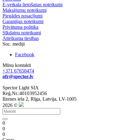
E-veikala lietošanas noteikumi
Maksājumu noteikumi
Piegādes nosacījumi
Garantijas noteikumi
Privātuma politika
Sīkdatņu noteikumi
Atteikuma tiesības
Soc. mediji
Facebook
Mūsu kontakti
+371 67650474
ofr@spector.lv
Spector Light SIA
Reģ.Nr.:40103952456
Ilzenes iela 2, Rīga, Latvija, LV-1005
2026 ©
0
0
0
Grozs