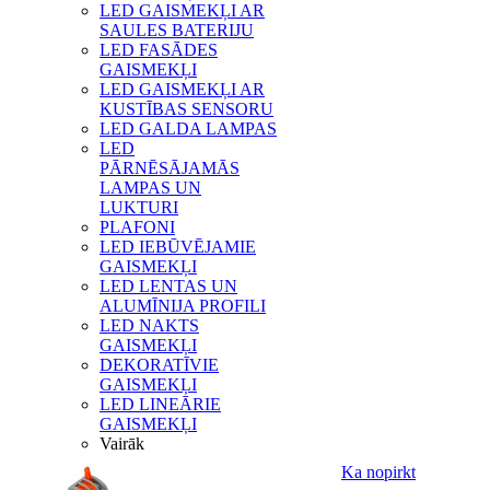
LED GAISMEKĻI AR
SAULES BATERIJU
LED FASĀDES
GAISMEKĻI
LED GAISMEKĻI AR
KUSTĪBAS SENSORU
LED GALDA LAMPAS
LED
PĀRNĒSĀJAMĀS
LAMPAS UN
LUKTURI
PLAFONI
LED IEBŪVĒJAMIE
GAISMEKĻI
LED LENTAS UN
ALUMĪNIJA PROFILI
LED NAKTS
GAISMEKĻI
DEKORATĪVIE
GAISMEKĻI
LED LINEĀRIE
GAISMEKĻI
Vairāk
Ka nopirkt