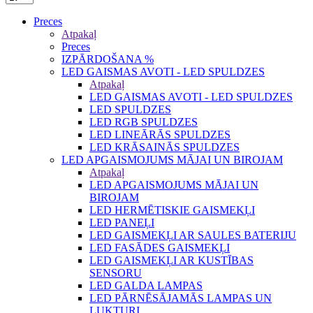
Preces
Atpakaļ
Preces
IZPĀRDOŠANA %
LED GAISMAS AVOTI - LED SPULDZES
Atpakaļ
LED GAISMAS AVOTI - LED SPULDZES
LED SPULDZES
LED RGB SPULDZES
LED LINEĀRĀS SPULDZES
LED KRĀSAINĀS SPULDZES
LED APGAISMOJUMS MĀJAI UN BIROJAM
Atpakaļ
LED APGAISMOJUMS MĀJAI UN
BIROJAM
LED HERMĒTISKIE GAISMEKĻI
LED PANEĻI
LED GAISMEKĻI AR SAULES BATERIJU
LED FASĀDES GAISMEKĻI
LED GAISMEKĻI AR KUSTĪBAS
SENSORU
LED GALDA LAMPAS
LED PĀRNĒSĀJAMĀS LAMPAS UN
LUKTURI