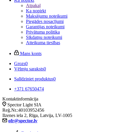
Ka nopirkt
Atpakaļ
Ka nopirkt
Maksājumu noteikumi
Piegādes nosacījumi
Garantijas noteikumi
Privātuma politika
Sīkdatņu noteikumi
Atteikuma tiesības
Mans konts
Grozs
0
Vēlmju saraksts
0
Salīdziniet produktus
0
+371 67650474
Kontaktinformācija
Spector Light SIA
Reģ.Nr.:40103952456
Ilzenes iela 2, Rīga, Latvija, LV-1005
ofr@spector.lv