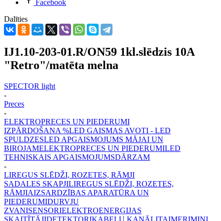
Facebook
Dalīties
IJ1.10-203-01.R/ON59 1kl.slēdzis 10A
"Retro"/matēta melna
SPECTOR light
-
Preces
-
ELEKTROPRECES UN PIEDERUMI
IZPĀRDOŠANA %
LED GAISMAS AVOTI - LED
SPULDZES
LED APGAISMOJUMS MĀJAI UN
BIROJAM
ELEKTROPRECES UN PIEDERUMI
LED
TEHNISKAIS APGAISMOJUMS
DĀRZAM
-
LIREGUS SLĒDŽI, ROZETES, RĀMJI
SADALES SKAPJI
LIREGUS SLĒDŽI, ROZETES,
RĀMJI
AIZSARDZĪBAS APARATŪRA UN
PIEDERUMI
DURVJU
ZVANI
SENSORI
ELEKTROENERĢIJAS
SKAITĪTĀJI
DETEKTORI
KABEĻU KANĀLI
TAIMERI
MINI