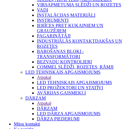
VIRSAPMETUMA SLĒDŽI UN ROZETES
VADI
INSTALĀCIJAS MATERIĀLI
INSTRUMENTI
IERĪCES PRET KUKAIŅIEM UN
GRAUZĒJIEM
PAGARINĀTĀJI
INDUSTRIĀLĀS KONTAKTDAKŠAS UN
ROZETES
BAROŠANAS BLOKI -
TRANSFORMĀTORI
BEZVADU KONTROLIERI
COMMEL SLĒDŽI, ROZETES, RĀMJI
LED TEHNISKAIS APGAISMOJUMS
Atpakaļ
LED TEHNISKAIS APGAISMOJUMS
LED PROŽEKTORI UN STATĪVI
AVĀRIJAS GAISMEKĻI
DĀRZAM
Atpakaļ
DĀRZAM
LED DĀRZA APGAISMOJUMS
DĀRZA PIEDERUMI
Mūsu kontakti