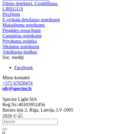
Dūmu detektori. Uzstādīšana.
LIREGUS
Pircējiem
E-veikala lietošanas noteikumi
Maksājumu noteikumi
Piegādes nosacījumi
Garantijas noteikumi
Privātuma politika
Sīkdatņu noteikumi
Atteikuma tiesības
Soc. mediji
Facebook
Mūsu kontakti
+371 67650474
ofr@spector.lv
Spector Light SIA
Reģ.Nr.:40103952456
Ilzenes iela 2, Rīga, Latvija, LV-1005
2026 ©
0