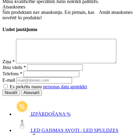
Mūsu kvalificētie speciālisti Jums noteikti palīdzēs.
Atsauksmes
Šim produktam nav atsauksmju. Esi pirmais, kas
Atstāt atsauksmes
novērtē šo produktu!
Uzdot jautājumu
Ziņa
*
Jūsu vārds
*
Telefons
*
E-mail
Es piekrītu manu
personas datu apstrādei
Atiestatīt
IZPĀRDOŠANA %
LED GAISMAS AVOTI - LED SPULDZES