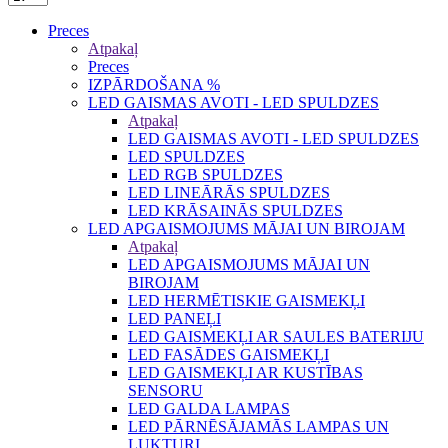
Preces
Atpakaļ
Preces
IZPĀRDOŠANA %
LED GAISMAS AVOTI - LED SPULDZES
Atpakaļ
LED GAISMAS AVOTI - LED SPULDZES
LED SPULDZES
LED RGB SPULDZES
LED LINEĀRĀS SPULDZES
LED KRĀSAINĀS SPULDZES
LED APGAISMOJUMS MĀJAI UN BIROJAM
Atpakaļ
LED APGAISMOJUMS MĀJAI UN
BIROJAM
LED HERMĒTISKIE GAISMEKĻI
LED PANEĻI
LED GAISMEKĻI AR SAULES BATERIJU
LED FASĀDES GAISMEKĻI
LED GAISMEKĻI AR KUSTĪBAS
SENSORU
LED GALDA LAMPAS
LED PĀRNĒSĀJAMĀS LAMPAS UN
LUKTURI