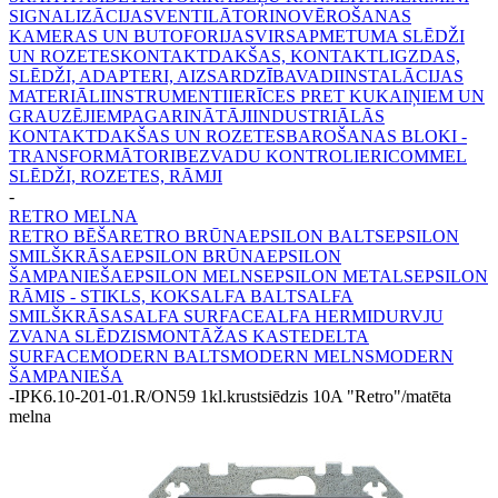
SIGNALIZĀCIJAS
VENTILĀTORI
NOVĒROŠANAS
KAMERAS UN BUTOFORIJAS
VIRSAPMETUMA SLĒDŽI
UN ROZETES
KONTAKTDAKŠAS, KONTAKTLIGZDAS,
SLĒDŽI, ADAPTERI, AIZSARDZĪBA
VADI
INSTALĀCIJAS
MATERIĀLI
INSTRUMENTI
IERĪCES PRET KUKAIŅIEM UN
GRAUZĒJIEM
PAGARINĀTĀJI
INDUSTRIĀLĀS
KONTAKTDAKŠAS UN ROZETES
BAROŠANAS BLOKI -
TRANSFORMĀTORI
BEZVADU KONTROLIERI
COMMEL
SLĒDŽI, ROZETES, RĀMJI
-
RETRO MELNA
RETRO BĒŠA
RETRO BRŪNA
EPSILON BALTS
EPSILON
SMILŠKRĀSA
EPSILON BRŪNA
EPSILON
ŠAMPANIEŠA
EPSILON MELNS
EPSILON METALS
EPSILON
RĀMIS - STIKLS, KOKS
ALFA BALTS
ALFA
SMILŠKRĀSAS
ALFA SURFACE
ALFA HERMI
DURVJU
ZVANA SLĒDZIS
MONTĀŽAS KASTE
DELTA
SURFACE
MODERN BALTS
MODERN MELNS
MODERN
ŠAMPANIEŠA
-
IPK6.10-201-01.R/ON59 1kl.krustsiēdzis 10A "Retro"/matēta
melna