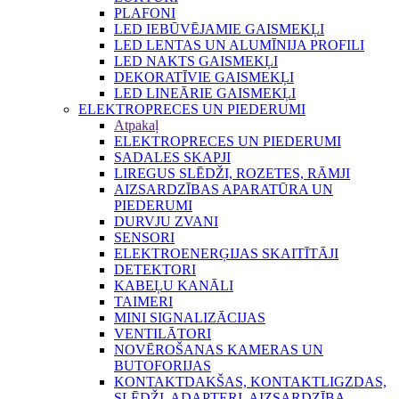
PLAFONI
LED IEBŪVĒJAMIE GAISMEKĻI
LED LENTAS UN ALUMĪNIJA PROFILI
LED NAKTS GAISMEKĻI
DEKORATĪVIE GAISMEKĻI
LED LINEĀRIE GAISMEKĻI
ELEKTROPRECES UN PIEDERUMI
Atpakaļ
ELEKTROPRECES UN PIEDERUMI
SADALES SKAPJI
LIREGUS SLĒDŽI, ROZETES, RĀMJI
AIZSARDZĪBAS APARATŪRA UN
PIEDERUMI
DURVJU ZVANI
SENSORI
ELEKTROENERĢIJAS SKAITĪTĀJI
DETEKTORI
KABEĻU KANĀLI
TAIMERI
MINI SIGNALIZĀCIJAS
VENTILĀTORI
NOVĒROŠANAS KAMERAS UN
BUTOFORIJAS
KONTAKTDAKŠAS, KONTAKTLIGZDAS,
SLĒDŽI, ADAPTERI, AIZSARDZĪBA