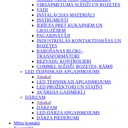
VIRSAPMETUMA SLĒDŽI UN ROZETES
VADI
INSTALĀCIJAS MATERIĀLI
INSTRUMENTI
IERĪCES PRET KUKAIŅIEM UN
GRAUZĒJIEM
PAGARINĀTĀJI
INDUSTRIĀLĀS KONTAKTDAKŠAS UN
ROZETES
BAROŠANAS BLOKI -
TRANSFORMĀTORI
BEZVADU KONTROLIERI
COMMEL SLĒDŽI, ROZETES, RĀMJI
LED TEHNISKAIS APGAISMOJUMS
Atpakaļ
LED TEHNISKAIS APGAISMOJUMS
LED PROŽEKTORI UN STATĪVI
AVĀRIJAS GAISMEKĻI
DĀRZAM
Atpakaļ
DĀRZAM
LED DĀRZA APGAISMOJUMS
DĀRZA PIEDERUMI
Mūsu kontakti