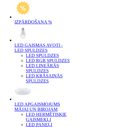
IZPĀRDOŠANA %
LED GAISMAS AVOTI -
LED SPULDZES
LED SPULDZES
LED RGB SPULDZES
LED LINEĀRĀS
SPULDZES
LED KRĀSAINĀS
SPULDZES
LED APGAISMOJUMS
MĀJAI UN BIROJAM
LED HERMĒTISKIE
GAISMEKĻI
LED PANEĻI