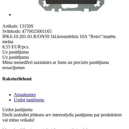
Artikuls:
13150S
Svītrkods:
4770025001165
IPK6.10-201-01.R/ON59 1kl.krustsiēdzis 10A "Retro"/matēta
melna
8,55
EUR
/pcs.
Uz pasūtījumu
Uz pasūtījumu
Mūsu menedžeri sazināsies ar Jums un precizēs pasūtījuma
nosacījumus
Raksturlielumi
Atsauksmes
Uzdot jautājumu
Uzdot jautājumu
Droši uzdodiet jebkuru sev interesējošu jautājumu par produktiem
vai mūsu veikalu!