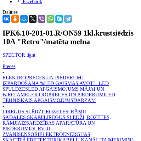
Facebook
Dalīties
IPK6.10-201-01.R/ON59 1kl.krustsiēdzis
10A "Retro"/matēta melna
SPECTOR light
-
Preces
-
ELEKTROPRECES UN PIEDERUMI
IZPĀRDOŠANA %
LED GAISMAS AVOTI - LED
SPULDZES
LED APGAISMOJUMS MĀJAI UN
BIROJAM
ELEKTROPRECES UN PIEDERUMI
LED
TEHNISKAIS APGAISMOJUMS
DĀRZAM
-
LIREGUS SLĒDŽI, ROZETES, RĀMJI
SADALES SKAPJI
LIREGUS SLĒDŽI, ROZETES,
RĀMJI
AIZSARDZĪBAS APARATŪRA UN
PIEDERUMI
DURVJU
ZVANI
SENSORI
ELEKTROENERĢIJAS
SKAITĪTĀJI
DETEKTORI
KABEĻU KANĀLI
TAIMERI
MINI