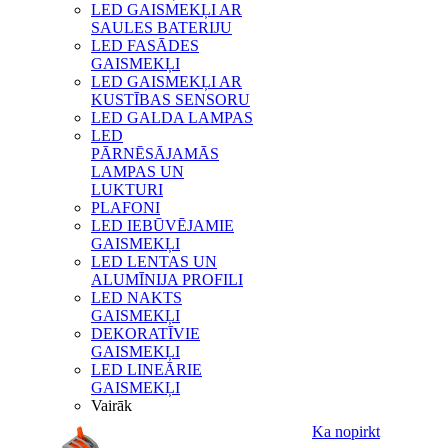
LED GAISMEKĻI AR
SAULES BATERIJU
LED FASĀDES
GAISMEKĻI
LED GAISMEKĻI AR
KUSTĪBAS SENSORU
LED GALDA LAMPAS
LED
PĀRNĒSĀJAMĀS
LAMPAS UN
LUKTURI
PLAFONI
LED IEBŪVĒJAMIE
GAISMEKĻI
LED LENTAS UN
ALUMĪNIJA PROFILI
LED NAKTS
GAISMEKĻI
DEKORATĪVIE
GAISMEKĻI
LED LINEĀRIE
GAISMEKĻI
Vairāk
Ka nopirkt