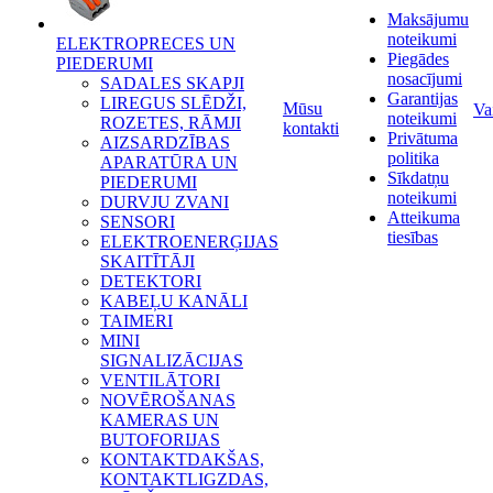
Maksājumu
noteikumi
ELEKTROPRECES UN
Piegādes
PIEDERUMI
nosacījumi
SADALES SKAPJI
Garantijas
LIREGUS SLĒDŽI,
Mūsu
Va
noteikumi
ROZETES, RĀMJI
kontakti
Privātuma
AIZSARDZĪBAS
politika
APARATŪRA UN
Sīkdatņu
PIEDERUMI
noteikumi
DURVJU ZVANI
Atteikuma
SENSORI
tiesības
ELEKTROENERĢIJAS
SKAITĪTĀJI
DETEKTORI
KABEĻU KANĀLI
TAIMERI
MINI
SIGNALIZĀCIJAS
VENTILĀTORI
NOVĒROŠANAS
KAMERAS UN
BUTOFORIJAS
KONTAKTDAKŠAS,
KONTAKTLIGZDAS,