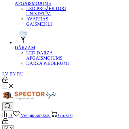
APGAISMOJUMS
LED PROŽEKTORI
UN STATĪVI
AVĀRIJAS
GAISMEKĻI
DĀRZAM
LED DĀRZA
APGAISMOJUMS
DĀRZA PIEDERUMI
LV
EN
RU
0
Vēlmju saraksts
Grozs
0