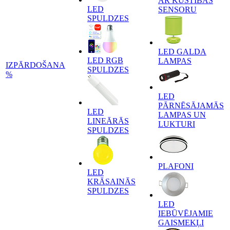
AR KUSTĪBAS
LED
SENSORU
SPULDZES
LED GALDA
LED RGB
LAMPAS
IZPĀRDOŠANA
SPULDZES
%
LED
PĀRNĒSĀJAMĀS
LED
LAMPAS UN
LINEĀRĀS
LUKTURI
SPULDZES
PLAFONI
LED
KRĀSAINĀS
SPULDZES
LED
IEBŪVĒJAMIE
GAISMEKĻI