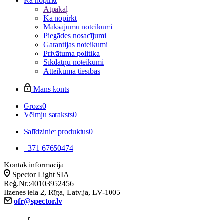
Ka nopirkt
Atpakaļ
Ka nopirkt
Maksājumu noteikumi
Piegādes nosacījumi
Garantijas noteikumi
Privātuma politika
Sīkdatņu noteikumi
Atteikuma tiesības
Mans konts
Grozs
0
Vēlmju saraksts
0
Salīdziniet produktus
0
+371 67650474
Kontaktinformācija
Spector Light SIA
Reģ.Nr.:40103952456
Ilzenes iela 2, Rīga, Latvija, LV-1005
ofr@spector.lv