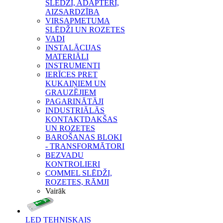
SLĒDŽI, ADAPTERI,
AIZSARDZĪBA
VIRSAPMETUMA
SLĒDŽI UN ROZETES
VADI
INSTALĀCIJAS
MATERIĀLI
INSTRUMENTI
IERĪCES PRET
KUKAIŅIEM UN
GRAUZĒJIEM
PAGARINĀTĀJI
INDUSTRIĀLĀS
KONTAKTDAKŠAS
UN ROZETES
BAROŠANAS BLOKI
- TRANSFORMĀTORI
BEZVADU
KONTROLIERI
COMMEL SLĒDŽI,
ROZETES, RĀMJI
Vairāk
LED TEHNISKAIS