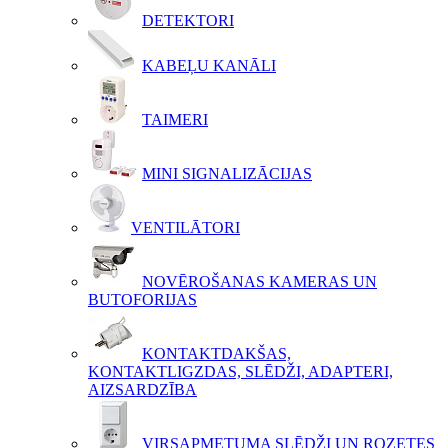
DETEKTORI
KABEĻU KANĀLI
TAIMERI
MINI SIGNALIZĀCIJAS
VENTILĀTORI
NOVĒROŠANAS KAMERAS UN
BUTOFORIJAS
KONTAKTDAKŠAS,
KONTAKTLIGZDAS, SLĒDŽI, ADAPTERI,
AIZSARDZĪBA
VIRSAPMETUMA SLĒDŽI UN ROZETES