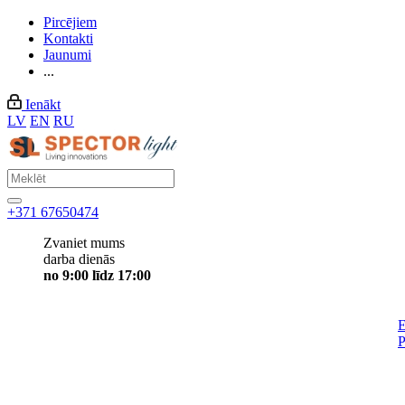
Pircējiem
Kontakti
Jaunumi
...
Ienākt
LV
EN
RU
+371 67650474
Zvaniet mums
darba dienās
no 9:00 līdz 17:00