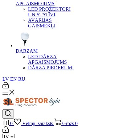
APGAISMOJUMS
LED PROŽEKTORI
UN STATĪVI
AVĀRIJAS
GAISMEKĻI
DĀRZAM
LED DĀRZA
APGAISMOJUMS
DĀRZA PIEDERUMI
LV
EN
RU
0
Vēlmju saraksts
Grozs
0