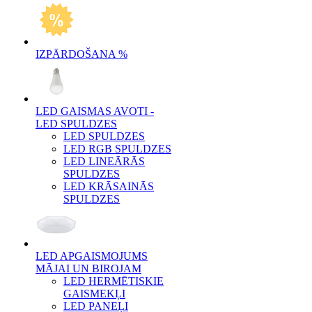
IZPĀRDOŠANA %
LED GAISMAS AVOTI -
LED SPULDZES
LED SPULDZES
LED RGB SPULDZES
LED LINEĀRĀS
SPULDZES
LED KRĀSAINĀS
SPULDZES
LED APGAISMOJUMS
MĀJAI UN BIROJAM
LED HERMĒTISKIE
GAISMEKĻI
LED PANEĻI