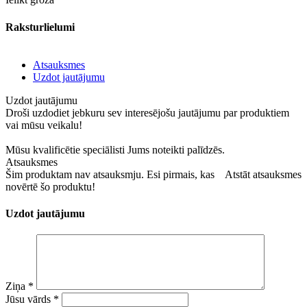
Raksturlielumi
Atsauksmes
Uzdot jautājumu
Uzdot jautājumu
Droši uzdodiet jebkuru sev interesējošu jautājumu par produktiem
vai mūsu veikalu!
Mūsu kvalificētie speciālisti Jums noteikti palīdzēs.
Atsauksmes
Šim produktam nav atsauksmju. Esi pirmais, kas
Atstāt atsauksmes
novērtē šo produktu!
Uzdot jautājumu
Ziņa
*
Jūsu vārds
*