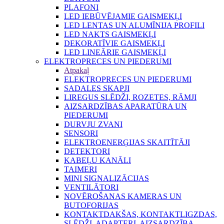
PLAFONI
LED IEBŪVĒJAMIE GAISMEKĻI
LED LENTAS UN ALUMĪNIJA PROFILI
LED NAKTS GAISMEKĻI
DEKORATĪVIE GAISMEKĻI
LED LINEĀRIE GAISMEKĻI
ELEKTROPRECES UN PIEDERUMI
Atpakaļ
ELEKTROPRECES UN PIEDERUMI
SADALES SKAPJI
LIREGUS SLĒDŽI, ROZETES, RĀMJI
AIZSARDZĪBAS APARATŪRA UN
PIEDERUMI
DURVJU ZVANI
SENSORI
ELEKTROENERĢIJAS SKAITĪTĀJI
DETEKTORI
KABEĻU KANĀLI
TAIMERI
MINI SIGNALIZĀCIJAS
VENTILĀTORI
NOVĒROŠANAS KAMERAS UN
BUTOFORIJAS
KONTAKTDAKŠAS, KONTAKTLIGZDAS,
SLĒDŽI, ADAPTERI, AIZSARDZĪBA