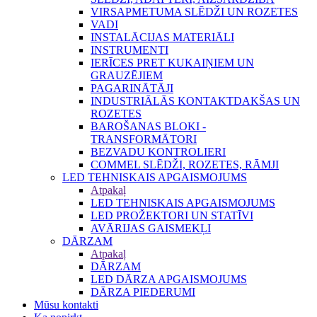
VIRSAPMETUMA SLĒDŽI UN ROZETES
VADI
INSTALĀCIJAS MATERIĀLI
INSTRUMENTI
IERĪCES PRET KUKAIŅIEM UN
GRAUZĒJIEM
PAGARINĀTĀJI
INDUSTRIĀLĀS KONTAKTDAKŠAS UN
ROZETES
BAROŠANAS BLOKI -
TRANSFORMĀTORI
BEZVADU KONTROLIERI
COMMEL SLĒDŽI, ROZETES, RĀMJI
LED TEHNISKAIS APGAISMOJUMS
Atpakaļ
LED TEHNISKAIS APGAISMOJUMS
LED PROŽEKTORI UN STATĪVI
AVĀRIJAS GAISMEKĻI
DĀRZAM
Atpakaļ
DĀRZAM
LED DĀRZA APGAISMOJUMS
DĀRZA PIEDERUMI
Mūsu kontakti