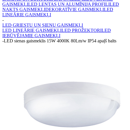
GAISMEKĻI
LED LENTAS UN ALUMĪNIJA PROFILI
LED
NAKTS GAISMEKĻI
DEKORATĪVIE GAISMEKĻI
LED
LINEĀRIE GAISMEKĻI
-
LED GRIESTU UN SIENU GAISMEKĻI
LED LINEĀRIE GAISMEKĻI
LED PROŽEKTORI
LED
IEBŪVĒJAMIE GAISMEKĻI
-
LED sienas gaismeklis 15W 4000K 80Lm/w IP54 apaļš balts