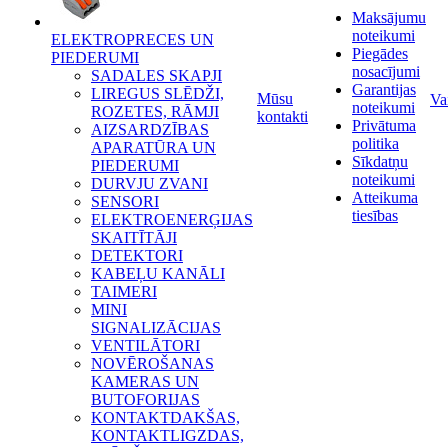
Maksājumu
noteikumi
ELEKTROPRECES UN
Piegādes
PIEDERUMI
nosacījumi
SADALES SKAPJI
Garantijas
LIREGUS SLĒDŽI,
Mūsu
Va
noteikumi
ROZETES, RĀMJI
kontakti
Privātuma
AIZSARDZĪBAS
politika
APARATŪRA UN
Sīkdatņu
PIEDERUMI
noteikumi
DURVJU ZVANI
Atteikuma
SENSORI
tiesības
ELEKTROENERĢIJAS
SKAITĪTĀJI
DETEKTORI
KABEĻU KANĀLI
TAIMERI
MINI
SIGNALIZĀCIJAS
VENTILĀTORI
NOVĒROŠANAS
KAMERAS UN
BUTOFORIJAS
KONTAKTDAKŠAS,
KONTAKTLIGZDAS,