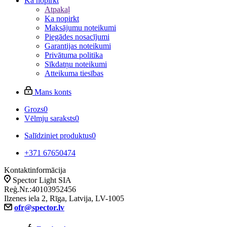
Ka nopirkt
Atpakaļ
Ka nopirkt
Maksājumu noteikumi
Piegādes nosacījumi
Garantijas noteikumi
Privātuma politika
Sīkdatņu noteikumi
Atteikuma tiesības
Mans konts
Grozs
0
Vēlmju saraksts
0
Salīdziniet produktus
0
+371 67650474
Kontaktinformācija
Spector Light SIA
Reģ.Nr.:40103952456
Ilzenes iela 2, Rīga, Latvija, LV-1005
ofr@spector.lv