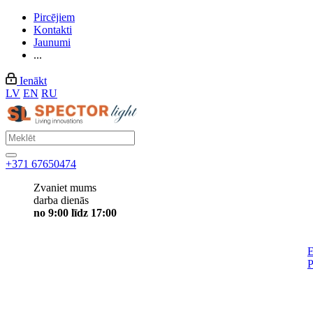
Pircējiem
Kontakti
Jaunumi
...
Ienākt
LV
EN
RU
+371 67650474
Zvaniet mums
darba dienās
no 9:00 līdz 17:00