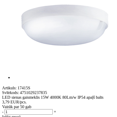
Artikuls:
17415S
Svītrkods:
4751029237835
LED sienas gaismeklis 15W 4000K 80Lm/w IP54 apaļš balts
3,79
EUR
/pcs.
Vairāk par 50 gab
-
+
Ielikt grozā