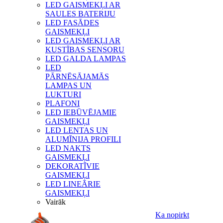
LED GAISMEKĻI AR
SAULES BATERIJU
LED FASĀDES
GAISMEKĻI
LED GAISMEKĻI AR
KUSTĪBAS SENSORU
LED GALDA LAMPAS
LED
PĀRNĒSĀJAMĀS
LAMPAS UN
LUKTURI
PLAFONI
LED IEBŪVĒJAMIE
GAISMEKĻI
LED LENTAS UN
ALUMĪNIJA PROFILI
LED NAKTS
GAISMEKĻI
DEKORATĪVIE
GAISMEKĻI
LED LINEĀRIE
GAISMEKĻI
Vairāk
Ka nopirkt