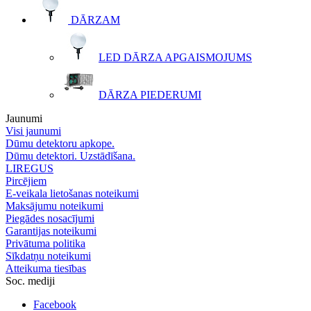
DĀRZAM
LED DĀRZA APGAISMOJUMS
DĀRZA PIEDERUMI
Jaunumi
Visi jaunumi
Dūmu detektoru apkope.
Dūmu detektori. Uzstādīšana.
LIREGUS
Pircējiem
E-veikala lietošanas noteikumi
Maksājumu noteikumi
Piegādes nosacījumi
Garantijas noteikumi
Privātuma politika
Sīkdatņu noteikumi
Atteikuma tiesības
Soc. mediji
Facebook