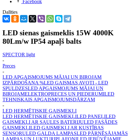
Facebook
Dalīties
LED sienas gaismeklis 15W 4000K
80Lm/w IP54 apaļš balts
SPECTOR light
-
Preces
-
LED APGAISMOJUMS MĀJAI UN BIROJAM
IZPĀRDOŠANA %
LED GAISMAS AVOTI - LED
SPULDZES
LED APGAISMOJUMS MĀJAI UN
BIROJAM
ELEKTROPRECES UN PIEDERUMI
LED
TEHNISKAIS APGAISMOJUMS
DĀRZAM
-
LED HERMĒTISKIE GAISMEKĻI
LED HERMĒTISKIE GAISMEKĻI
LED PANEĻI
LED
GAISMEKĻI AR SAULES BATERIJU
LED FASĀDES
GAISMEKĻI
LED GAISMEKĻI AR KUSTĪBAS
SENSORU
LED GALDA LAMPAS
LED PĀRNĒSĀJAMĀS
LAMPAS UN LUKTURI
PLAFONI
LED IEBŪVĒJAMIE