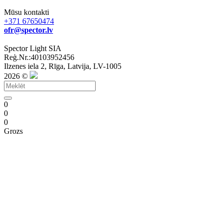
Mūsu kontakti
+371 67650474
ofr@spector.lv
Spector Light SIA
Reģ.Nr.:40103952456
Ilzenes iela 2, Rīga, Latvija, LV-1005
2026 ©
0
0
0
Grozs