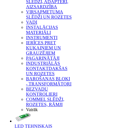
SLĒDŽI, ADAPTERI,
AIZSARDZĪBA
VIRSAPMETUMA
SLĒDŽI UN ROZETES
VADI
INSTALĀCIJAS
MATERIĀLI
INSTRUMENTI
IERĪCES PRET
KUKAIŅIEM UN
GRAUZĒJIEM
PAGARINĀTĀJI
INDUSTRIĀLĀS
KONTAKTDAKŠAS
UN ROZETES
BAROŠANAS BLOKI
- TRANSFORMĀTORI
BEZVADU
KONTROLIERI
COMMEL SLĒDŽI,
ROZETES, RĀMJI
Vairāk
LED TEHNISKAIS