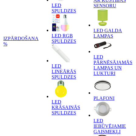
AR KUSTĪBAS
LED
SENSORU
SPULDZES
LED GALDA
LED RGB
LAMPAS
IZPĀRDOŠANA
SPULDZES
%
LED
PĀRNĒSĀJAMĀS
LED
LAMPAS UN
LINEĀRĀS
LUKTURI
SPULDZES
PLAFONI
LED
KRĀSAINĀS
SPULDZES
LED
IEBŪVĒJAMIE
GAISMEKĻI