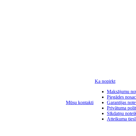
Ka nopirkt
Maksājumu no
Piegādes nosac
Mūsu kontakti
Garantijas not
Privātuma polit
Sīkdatņu notei
Atteikuma ties