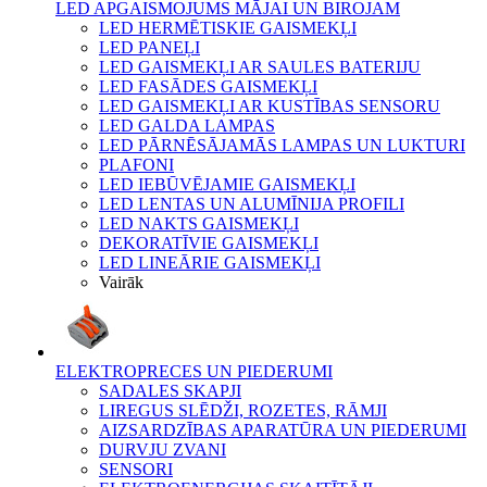
LED APGAISMOJUMS MĀJAI UN BIROJAM
LED HERMĒTISKIE GAISMEKĻI
LED PANEĻI
LED GAISMEKĻI AR SAULES BATERIJU
LED FASĀDES GAISMEKĻI
LED GAISMEKĻI AR KUSTĪBAS SENSORU
LED GALDA LAMPAS
LED PĀRNĒSĀJAMĀS LAMPAS UN LUKTURI
PLAFONI
LED IEBŪVĒJAMIE GAISMEKĻI
LED LENTAS UN ALUMĪNIJA PROFILI
LED NAKTS GAISMEKĻI
DEKORATĪVIE GAISMEKĻI
LED LINEĀRIE GAISMEKĻI
Vairāk
ELEKTROPRECES UN PIEDERUMI
SADALES SKAPJI
LIREGUS SLĒDŽI, ROZETES, RĀMJI
AIZSARDZĪBAS APARATŪRA UN PIEDERUMI
DURVJU ZVANI
SENSORI