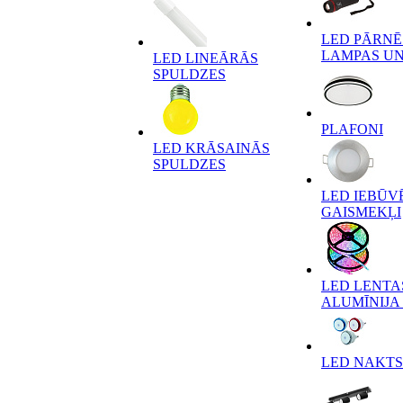
LED PĀRN
LAMPAS UN
LED LINEĀRĀS
SPULDZES
PLAFONI
LED KRĀSAINĀS
SPULDZES
LED IEBŪV
GAISMEKĻI
LED LENTA
ALUMĪNIJA 
LED NAKTS