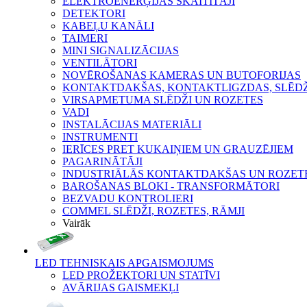
ELEKTROENERĢIJAS SKAITĪTĀJI
DETEKTORI
KABEĻU KANĀLI
TAIMERI
MINI SIGNALIZĀCIJAS
VENTILĀTORI
NOVĒROŠANAS KAMERAS UN BUTOFORIJAS
KONTAKTDAKŠAS, KONTAKTLIGZDAS, SLĒDŽI
VIRSAPMETUMA SLĒDŽI UN ROZETES
VADI
INSTALĀCIJAS MATERIĀLI
INSTRUMENTI
IERĪCES PRET KUKAIŅIEM UN GRAUZĒJIEM
PAGARINĀTĀJI
INDUSTRIĀLĀS KONTAKTDAKŠAS UN ROZET
BAROŠANAS BLOKI - TRANSFORMĀTORI
BEZVADU KONTROLIERI
COMMEL SLĒDŽI, ROZETES, RĀMJI
Vairāk
LED TEHNISKAIS APGAISMOJUMS
LED PROŽEKTORI UN STATĪVI
AVĀRIJAS GAISMEKĻI