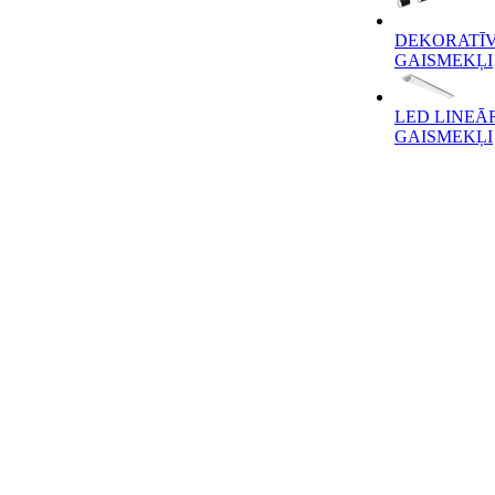
DEKORATĪV
GAISMEKĻI
LED LINEĀ
GAISMEKĻI