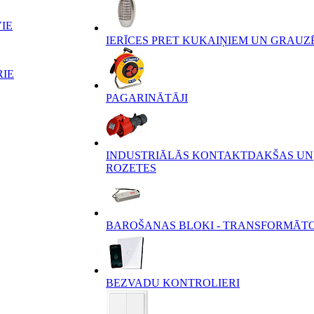
IE
IERĪCES PRET KUKAIŅIEM UN GRAUZ
RIE
PAGARINĀTĀJI
INDUSTRIĀLĀS KONTAKTDAKŠAS UN
ROZETES
BAROŠANAS BLOKI - TRANSFORMĀT
BEZVADU KONTROLIERI