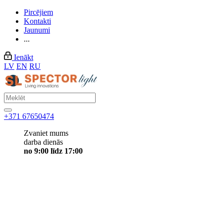
Pircējiem
Kontakti
Jaunumi
...
Ienākt
LV
EN
RU
+371 67650474
Zvaniet mums
darba dienās
no 9:00 līdz 17:00