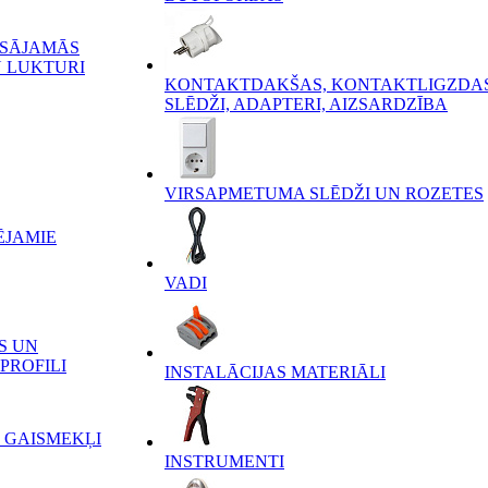
ĒSĀJAMĀS
 LUKTURI
KONTAKTDAKŠAS, KONTAKTLIGZDAS
SLĒDŽI, ADAPTERI, AIZSARDZĪBA
VIRSAPMETUMA SLĒDŽI UN ROZETES
ĒJAMIE
VADI
S UN
PROFILI
INSTALĀCIJAS MATERIĀLI
 GAISMEKĻI
INSTRUMENTI