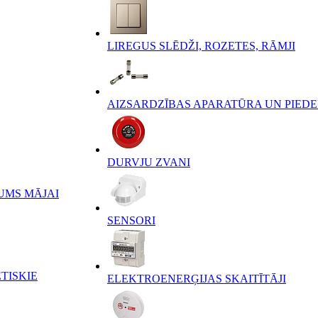
LIREGUS SLĒDŽI, ROZETES, RĀMJI
AIZSARDZĪBAS APARATŪRA UN PIED
DURVJU ZVANI
UMS MĀJAI
SENSORI
TISKIE
ELEKTROENERĢIJAS SKAITĪTĀJI