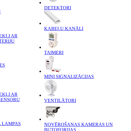
DETEKTORI
I
KABEĻU KANĀLI
EKĻI AR
TERIJU
TAIMERI
ES
MINI SIGNALIZĀCIJAS
EKĻI AR
SENSORU
VENTILĀTORI
A LAMPAS
NOVĒROŠANAS KAMERAS UN
BUTOFORIJAS