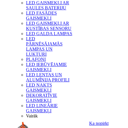
LED GAISMEKĻI AR
SAULES BATERIJU
LED FASĀDES
GAISMEKĻI
LED GAISMEKĻI AR
KUSTĪBAS SENSORU
LED GALDA LAMPAS
LED
PĀRNĒSĀJAMĀS
LAMPAS UN
LUKTURI
PLAFONI
LED IEBŪVĒJAMIE
GAISMEKĻI
LED LENTAS UN
ALUMĪNIJA PROFILI
LED NAKTS
GAISMEKĻI
DEKORATĪVIE
GAISMEKĻI
LED LINEĀRIE
GAISMEKĻI
Vairāk
Ka nopirkt