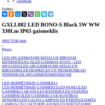
Facebook
Dalīties
GXLL082 LED BONO-S Black 5W WW
330Lm IP65 gaismeklis
SPECTOR light
-
Preces
-
LED APGAISMOJUMS MĀJAI UN BIROJAM
IZPĀRDOŠANA %
LED GAISMAS AVOTI - LED
SPULDZES
LED APGAISMOJUMS MĀJAI UN
BIROJAM
ELEKTROPRECES UN PIEDERUMI
LED
TEHNISKAIS APGAISMOJUMS
DĀRZAM
-
LED HERMĒTISKIE GAISMEKĻI
LED HERMĒTISKIE GAISMEKĻI
LED PANEĻI
LED
GAISMEKĻI AR SAULES BATERIJU
LED FASĀDES
GAISMEKĻI
LED GAISMEKĻI AR KUSTĪBAS
SENSORU
LED GALDA LAMPAS
LED PĀRNĒSĀJAMĀS
LAMPAS UN LUKTURI
PLAFONI
LED IEBŪVĒJAMIE