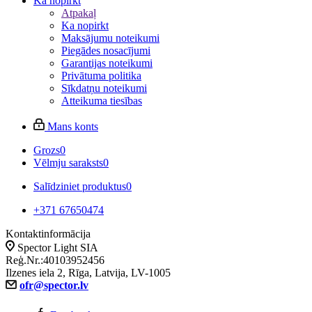
Ka nopirkt
Atpakaļ
Ka nopirkt
Maksājumu noteikumi
Piegādes nosacījumi
Garantijas noteikumi
Privātuma politika
Sīkdatņu noteikumi
Atteikuma tiesības
Mans konts
Grozs
0
Vēlmju saraksts
0
Salīdziniet produktus
0
+371 67650474
Kontaktinformācija
Spector Light SIA
Reģ.Nr.:40103952456
Ilzenes iela 2, Rīga, Latvija, LV-1005
ofr@spector.lv