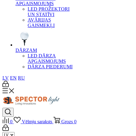
APGAISMOJUMS
LED PROŽEKTORI
UN STATĪVI
AVĀRIJAS
GAISMEKĻI
DĀRZAM
LED DĀRZA
APGAISMOJUMS
DĀRZA PIEDERUMI
LV
EN
RU
0
Vēlmju saraksts
Grozs
0