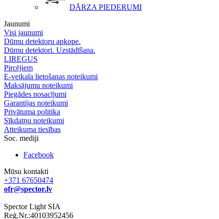
DĀRZA PIEDERUMI
Jaunumi
Visi jaunumi
Dūmu detektoru apkope.
Dūmu detektori. Uzstādīšana.
LIREGUS
Pircējiem
E-veikala lietošanas noteikumi
Maksājumu noteikumi
Piegādes nosacījumi
Garantijas noteikumi
Privātuma politika
Sīkdatņu noteikumi
Atteikuma tiesības
Soc. mediji
Facebook
Mūsu kontakti
+371 67650474
ofr@spector.lv
Spector Light SIA
Reģ.Nr.:40103952456