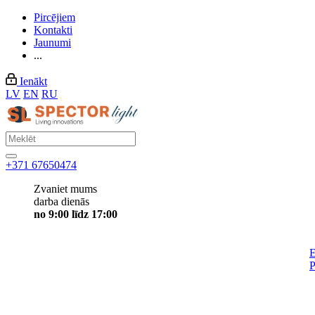
Pircējiem
Kontakti
Jaunumi
...
Ienākt
LV
EN
RU
+371 67650474
Zvaniet mums
darba dienās
no 9:00 līdz 17:00