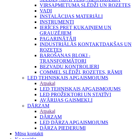
VIRSAPMETUMA SLĒDŽI UN ROZETES
VADI
INSTALĀCIJAS MATERIĀLI
INSTRUMENTI
IERĪCES PRET KUKAIŅIEM UN
GRAUZĒJIEM
PAGARINĀTĀJI
INDUSTRIĀLĀS KONTAKTDAKŠAS UN
ROZETES
BAROŠANAS BLOKI -
TRANSFORMĀTORI
BEZVADU KONTROLIERI
COMMEL SLĒDŽI, ROZETES, RĀMJI
LED TEHNISKAIS APGAISMOJUMS
Atpakaļ
LED TEHNISKAIS APGAISMOJUMS
LED PROŽEKTORI UN STATĪVI
AVĀRIJAS GAISMEKĻI
DĀRZAM
Atpakaļ
DĀRZAM
LED DĀRZA APGAISMOJUMS
DĀRZA PIEDERUMI
Mūsu kontakti