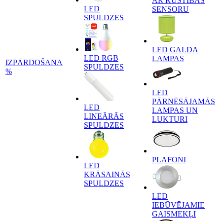
AR KUSTĪBAS
LED
SENSORU
SPULDZES
LED GALDA
LED RGB
LAMPAS
IZPĀRDOŠANA
SPULDZES
%
LED
PĀRNĒSĀJAMĀS
LED
LAMPAS UN
LINEĀRĀS
LUKTURI
SPULDZES
PLAFONI
LED
KRĀSAINĀS
SPULDZES
LED
IEBŪVĒJAMIE
GAISMEKĻI