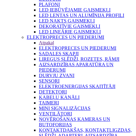
PLAFONI
LED IEBŪVĒJAMIE GAISMEKĻI
LED LENTAS UN ALUMĪNIJA PROFILI
LED NAKTS GAISMEKĻI
DEKORATĪVIE GAISMEKĻI
LED LINEĀRIE GAISMEKĻI
ELEKTROPRECES UN PIEDERUMI
Atpakaļ
ELEKTROPRECES UN PIEDERUMI
SADALES SKAPJI
LIREGUS SLĒDŽI, ROZETES, RĀMJI
AIZSARDZĪBAS APARATŪRA UN
PIEDERUMI
DURVJU ZVANI
SENSORI
ELEKTROENERĢIJAS SKAITĪTĀJI
DETEKTORI
KABEĻU KANĀLI
TAIMERI
MINI SIGNALIZĀCIJAS
VENTILĀTORI
NOVĒROŠANAS KAMERAS UN
BUTOFORIJAS
KONTAKTDAKŠAS, KONTAKTLIGZDAS,
SLĒDŽI, ADAPTERI, AIZSARDZĪBA