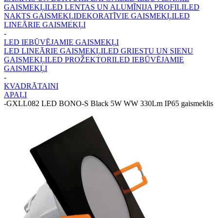
GAISMEKĻI
LED LENTAS UN ALUMĪNIJA PROFILI
LED
NAKTS GAISMEKĻI
DEKORATĪVIE GAISMEKĻI
LED
LINEĀRIE GAISMEKĻI
-
LED IEBŪVĒJAMIE GAISMEKĻI
LED LINEĀRIE GAISMEKĻI
LED GRIESTU UN SIENU
GAISMEKĻI
LED PROŽEKTORI
LED IEBŪVĒJAMIE
GAISMEKĻI
-
KVADRĀTAINI
APAĻI
-
GXLL082 LED BONO-S Black 5W WW 330Lm IP65 gaismeklis