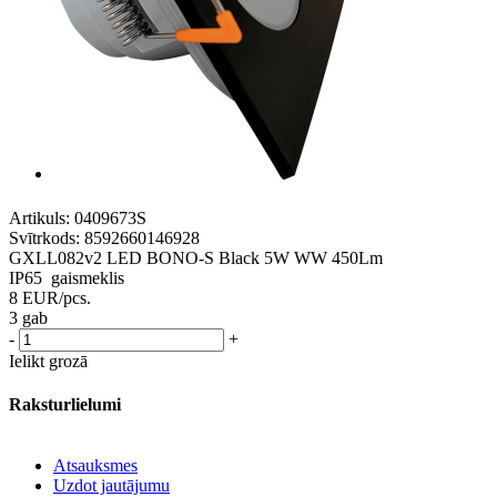
Artikuls:
0409673S
Svītrkods:
8592660146928
GXLL082v2 LED BONO-S Black 5W WW 450Lm
IP65 gaismeklis
8
EUR
/pcs.
3 gab
-
+
Ielikt grozā
Raksturlielumi
Atsauksmes
Uzdot jautājumu