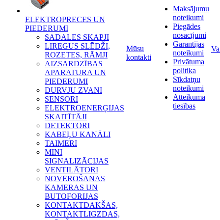
Maksājumu
noteikumi
ELEKTROPRECES UN
Piegādes
PIEDERUMI
nosacījumi
SADALES SKAPJI
Garantijas
LIREGUS SLĒDŽI,
Mūsu
Va
noteikumi
ROZETES, RĀMJI
kontakti
Privātuma
AIZSARDZĪBAS
politika
APARATŪRA UN
Sīkdatņu
PIEDERUMI
noteikumi
DURVJU ZVANI
Atteikuma
SENSORI
tiesības
ELEKTROENERĢIJAS
SKAITĪTĀJI
DETEKTORI
KABEĻU KANĀLI
TAIMERI
MINI
SIGNALIZĀCIJAS
VENTILĀTORI
NOVĒROŠANAS
KAMERAS UN
BUTOFORIJAS
KONTAKTDAKŠAS,
KONTAKTLIGZDAS,