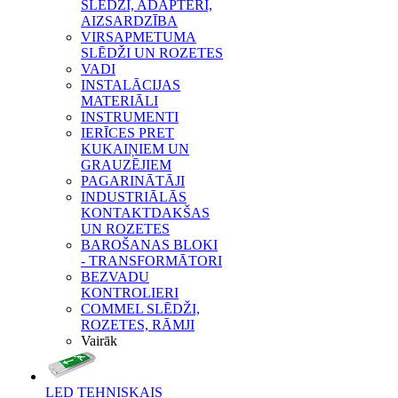
SLĒDŽI, ADAPTERI,
AIZSARDZĪBA
VIRSAPMETUMA
SLĒDŽI UN ROZETES
VADI
INSTALĀCIJAS
MATERIĀLI
INSTRUMENTI
IERĪCES PRET
KUKAIŅIEM UN
GRAUZĒJIEM
PAGARINĀTĀJI
INDUSTRIĀLĀS
KONTAKTDAKŠAS
UN ROZETES
BAROŠANAS BLOKI
- TRANSFORMĀTORI
BEZVADU
KONTROLIERI
COMMEL SLĒDŽI,
ROZETES, RĀMJI
Vairāk
LED TEHNISKAIS