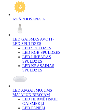
IZPĀRDOŠANA %
LED GAISMAS AVOTI -
LED SPULDZES
LED SPULDZES
LED RGB SPULDZES
LED LINEĀRĀS
SPULDZES
LED KRĀSAINĀS
SPULDZES
LED APGAISMOJUMS
MĀJAI UN BIROJAM
LED HERMĒTISKIE
GAISMEKĻI
LED PANEĻI