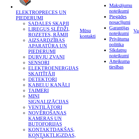
Maksājumu
noteikumi
ELEKTROPRECES UN
Piegādes
PIEDERUMI
nosacījumi
SADALES SKAPJI
Garantijas
LIREGUS SLĒDŽI,
Mūsu
Va
noteikumi
ROZETES, RĀMJI
kontakti
Privātuma
AIZSARDZĪBAS
politika
APARATŪRA UN
Sīkdatņu
PIEDERUMI
noteikumi
DURVJU ZVANI
Atteikuma
SENSORI
tiesības
ELEKTROENERĢIJAS
SKAITĪTĀJI
DETEKTORI
KABEĻU KANĀLI
TAIMERI
MINI
SIGNALIZĀCIJAS
VENTILĀTORI
NOVĒROŠANAS
KAMERAS UN
BUTOFORIJAS
KONTAKTDAKŠAS,
KONTAKTLIGZDAS,