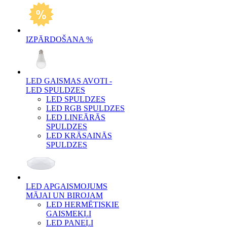
IZPĀRDOŠANA %
LED GAISMAS AVOTI -
LED SPULDZES
LED SPULDZES
LED RGB SPULDZES
LED LINEĀRĀS
SPULDZES
LED KRĀSAINĀS
SPULDZES
LED APGAISMOJUMS
MĀJAI UN BIROJAM
LED HERMĒTISKIE
GAISMEKĻI
LED PANEĻI