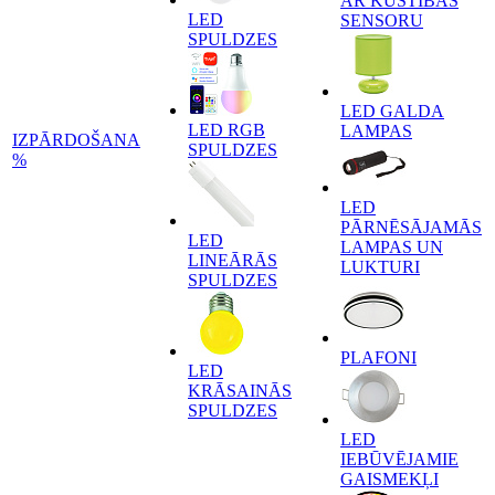
AR KUSTĪBAS
LED
SENSORU
SPULDZES
LED GALDA
LED RGB
LAMPAS
IZPĀRDOŠANA
SPULDZES
%
LED
PĀRNĒSĀJAMĀS
LED
LAMPAS UN
LINEĀRĀS
LUKTURI
SPULDZES
PLAFONI
LED
KRĀSAINĀS
SPULDZES
LED
IEBŪVĒJAMIE
GAISMEKĻI