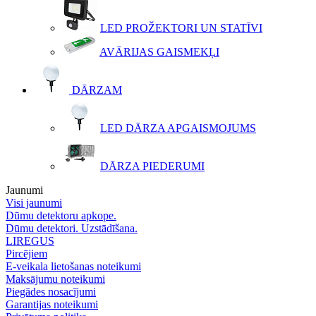
LED PROŽEKTORI UN STATĪVI
AVĀRIJAS GAISMEKĻI
DĀRZAM
LED DĀRZA APGAISMOJUMS
DĀRZA PIEDERUMI
Jaunumi
Visi jaunumi
Dūmu detektoru apkope.
Dūmu detektori. Uzstādīšana.
LIREGUS
Pircējiem
E-veikala lietošanas noteikumi
Maksājumu noteikumi
Piegādes nosacījumi
Garantijas noteikumi