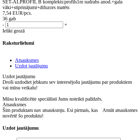
SET-ALPROFIL B komplekts:profils1m sudrabs anod.+gala
vāki+stiprinājumi+difuzors matēts
7,54
EUR
/pcs.
36 gab
-
+
Ielikt grozā
Raksturlielumi
Atsauksmes
Uzdot jautājumu
Uzdot jautājumu
Droši uzdodiet jebkuru sev interesējošu jautājumu par produktiem
vai mūsu veikalu!
Mūsu kvalificētie speciālisti Jums noteikti palīdzēs.
Atsauksmes
Šim produktam nav atsauksmju. Esi pirmais, kas
Atstāt atsauksmes
novērtē šo produktu!
Uzdot jautājumu