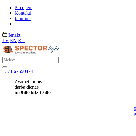
Pircējiem
Kontakti
Jaunumi
...
Ienākt
LV
EN
RU
+371 67650474
Zvaniet mums
darba dienās
no 9:00 līdz 17:00