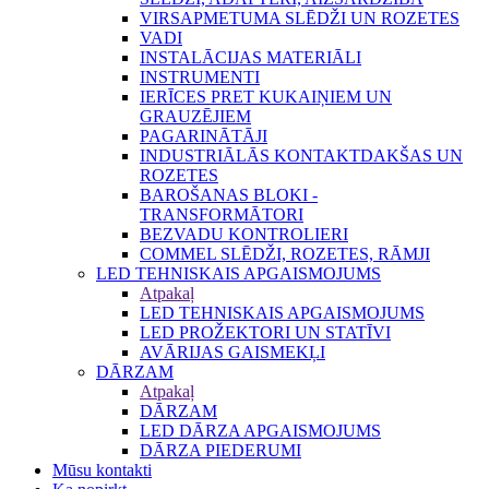
VIRSAPMETUMA SLĒDŽI UN ROZETES
VADI
INSTALĀCIJAS MATERIĀLI
INSTRUMENTI
IERĪCES PRET KUKAIŅIEM UN
GRAUZĒJIEM
PAGARINĀTĀJI
INDUSTRIĀLĀS KONTAKTDAKŠAS UN
ROZETES
BAROŠANAS BLOKI -
TRANSFORMĀTORI
BEZVADU KONTROLIERI
COMMEL SLĒDŽI, ROZETES, RĀMJI
LED TEHNISKAIS APGAISMOJUMS
Atpakaļ
LED TEHNISKAIS APGAISMOJUMS
LED PROŽEKTORI UN STATĪVI
AVĀRIJAS GAISMEKĻI
DĀRZAM
Atpakaļ
DĀRZAM
LED DĀRZA APGAISMOJUMS
DĀRZA PIEDERUMI
Mūsu kontakti