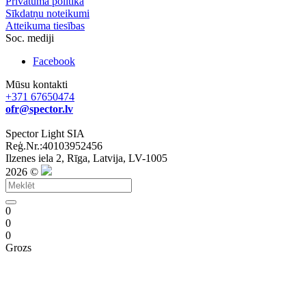
Privātuma politika
Sīkdatņu noteikumi
Atteikuma tiesības
Soc. mediji
Facebook
Mūsu kontakti
+371 67650474
ofr@spector.lv
Spector Light SIA
Reģ.Nr.:40103952456
Ilzenes iela 2, Rīga, Latvija, LV-1005
2026 ©
0
0
0
Grozs