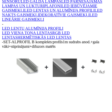
SENSORU
LED GALDA LAMPAS
LED PĀRNĒSĀJAMĀS
LAMPAS UN LUKTURI
PLAFONI
LED IEBŪVĒJAMIE
GAISMEKĻI
LED LENTAS UN ALUMĪNIJA PROFILI
LED
NAKTS GAISMEKĻI
DEKORATĪVIE GAISMEKĻI
LED
LINEĀRIE GAISMEKĻI
-
LED LENTU ALUMĪNIJA PROFILI
LED VIENA TOŅA LENTAS
RGB LED
LENTAS
HERMĒTISKĀS LED LENTAS
-
SET-ALPROFIL B komplekts:profils1m sudrabs anod.+gala
vāki+stiprinājumi+difuzors matēts