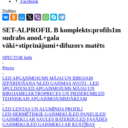
Facebook
Dalīties
SET-ALPROFIL B komplekts:profils1m
sudrabs anod.+gala
vāki+stiprinājumi+difuzors matēts
SPECTOR light
-
Preces
-
LED APGAISMOJUMS MĀJAI UN BIROJAM
IZPĀRDOŠANA %
LED GAISMAS AVOTI - LED
SPULDZES
LED APGAISMOJUMS MĀJAI UN
BIROJAM
ELEKTROPRECES UN PIEDERUMI
LED
TEHNISKAIS APGAISMOJUMS
DĀRZAM
-
LED LENTAS UN ALUMĪNIJA PROFILI
LED HERMĒTISKIE GAISMEKĻI
LED PANEĻI
LED
GAISMEKĻI AR SAULES BATERIJU
LED FASĀDES
GAISMEKĻI
LED GAISMEKĻI AR KUSTĪBAS