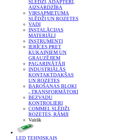
SLĒDŽI, ADAPTERI,
AIZSARDZĪBA
VIRSAPMETUMA
SLĒDŽI UN ROZETES
VADI
INSTALĀCIJAS
MATERIĀLI
INSTRUMENTI
IERĪCES PRET
KUKAIŅIEM UN
GRAUZĒJIEM
PAGARINĀTĀJI
INDUSTRIĀLĀS
KONTAKTDAKŠAS
UN ROZETES
BAROŠANAS BLOKI
- TRANSFORMĀTORI
BEZVADU
KONTROLIERI
COMMEL SLĒDŽI,
ROZETES, RĀMJI
Vairāk
LED TEHNISKAIS