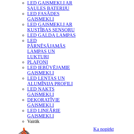
LED GAISMEKĻI AR
SAULES BATERIJU
LED FASĀDES
GAISMEKĻI
LED GAISMEKĻI AR
KUSTĪBAS SENSORU
LED GALDA LAMPAS
LED
PĀRNĒSĀJAMĀS
LAMPAS UN
LUKTURI
PLAFONI
LED IEBŪVĒJAMIE
GAISMEKĻI
LED LENTAS UN
ALUMĪNIJA PROFILI
LED NAKTS
GAISMEKĻI
DEKORATĪVIE
GAISMEKĻI
LED LINEĀRIE
GAISMEKĻI
Vairāk
Ka nopirkt