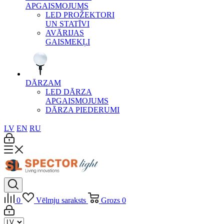
APGAISMOJUMS
LED PROŽEKTORI
UN STATĪVI
AVĀRIJAS
GAISMEKĻI
DĀRZAM
LED DĀRZA
APGAISMOJUMS
DĀRZA PIEDERUMI
LV
EN
RU
0
Vēlmju saraksts
Grozs
0