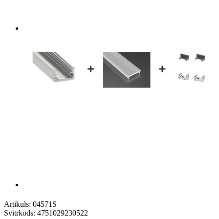
Artikuls:
04571S
Svītrkods:
4751029230522