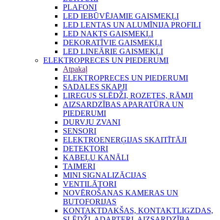
PLAFONI
LED IEBŪVĒJAMIE GAISMEKĻI
LED LENTAS UN ALUMĪNIJA PROFILI
LED NAKTS GAISMEKĻI
DEKORATĪVIE GAISMEKĻI
LED LINEĀRIE GAISMEKĻI
ELEKTROPRECES UN PIEDERUMI
Atpakaļ
ELEKTROPRECES UN PIEDERUMI
SADALES SKAPJI
LIREGUS SLĒDŽI, ROZETES, RĀMJI
AIZSARDZĪBAS APARATŪRA UN
PIEDERUMI
DURVJU ZVANI
SENSORI
ELEKTROENERĢIJAS SKAITĪTĀJI
DETEKTORI
KABEĻU KANĀLI
TAIMERI
MINI SIGNALIZĀCIJAS
VENTILĀTORI
NOVĒROŠANAS KAMERAS UN
BUTOFORIJAS
KONTAKTDAKŠAS, KONTAKTLIGZDAS,
SLĒDŽI, ADAPTERI, AIZSARDZĪBA