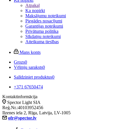
Ka nopirkt
Atpakaļ
Ka nopirkt
Maksājumu noteikumi
Piegādes nosacījumi
Garantijas noteikumi
Privātuma politika
Sīkdatņu noteikumi
Atteikuma tiesības
Mans konts
Grozs
0
Vēlmju saraksts
0
Salīdziniet produktus
0
+371 67650474
Kontaktinformācija
Spector Light SIA
Reģ.Nr.:40103952456
Ilzenes iela 2, Rīga, Latvija, LV-1005
ofr@spector.lv