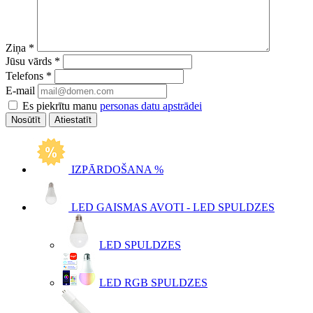
Ziņa
*
Jūsu vārds
*
Telefons
*
E-mail
Es piekrītu manu
personas datu apstrādei
Atiestatīt
IZPĀRDOŠANA %
LED GAISMAS AVOTI - LED SPULDZES
LED SPULDZES
LED RGB SPULDZES