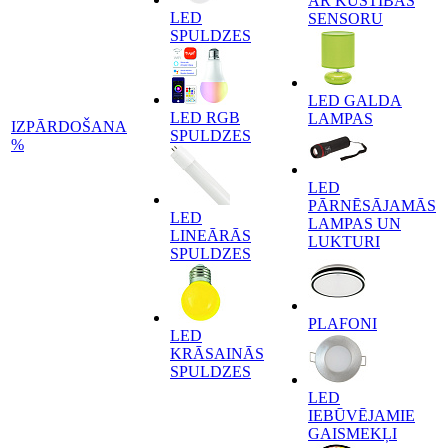
AR KUSTĪBAS
LED
SENSORU
SPULDZES
LED GALDA
LED RGB
LAMPAS
IZPĀRDOŠANA
SPULDZES
%
LED
PĀRNĒSĀJAMĀS
LED
LAMPAS UN
LINEĀRĀS
LUKTURI
SPULDZES
PLAFONI
LED
KRĀSAINĀS
SPULDZES
LED
IEBŪVĒJAMIE
GAISMEKĻI