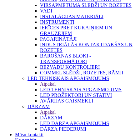
VIRSAPMETUMA SLĒDŽI UN ROZETES
VADI
INSTALĀCIJAS MATERIĀLI
INSTRUMENTI
IERĪCES PRET KUKAIŅIEM UN
GRAUZĒJIEM
PAGARINĀTĀJI
INDUSTRIĀLĀS KONTAKTDAKŠAS UN
ROZETES
BAROŠANAS BLOKI -
TRANSFORMĀTORI
BEZVADU KONTROLIERI
COMMEL SLĒDŽI, ROZETES, RĀMJI
LED TEHNISKAIS APGAISMOJUMS
Atpakaļ
LED TEHNISKAIS APGAISMOJUMS
LED PROŽEKTORI UN STATĪVI
AVĀRIJAS GAISMEKĻI
DĀRZAM
Atpakaļ
DĀRZAM
LED DĀRZA APGAISMOJUMS
DĀRZA PIEDERUMI
Mūsu kontakti