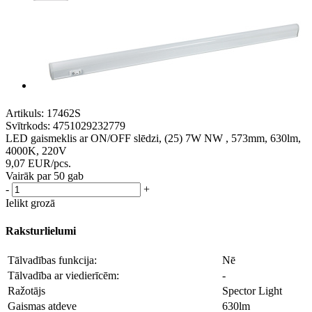
Artikuls:
17462S
Svītrkods:
4751029232779
LED gaismeklis ar ON/OFF slēdzi, (25) 7W NW , 573mm, 630lm,
4000K, 220V
9,07
EUR
/pcs.
Vairāk par 50 gab
-
+
Ielikt grozā
Raksturlielumi
Tālvadības funkcija:
Nē
Tālvadība ar viedierīcēm:
-
Ražotājs
Spector Light
Gaismas atdeve
630lm