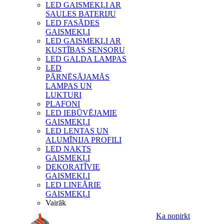
LED GAISMEKĻI AR
SAULES BATERIJU
LED FASĀDES
GAISMEKĻI
LED GAISMEKĻI AR
KUSTĪBAS SENSORU
LED GALDA LAMPAS
LED
PĀRNĒSĀJAMĀS
LAMPAS UN
LUKTURI
PLAFONI
LED IEBŪVĒJAMIE
GAISMEKĻI
LED LENTAS UN
ALUMĪNIJA PROFILI
LED NAKTS
GAISMEKĻI
DEKORATĪVIE
GAISMEKĻI
LED LINEĀRIE
GAISMEKĻI
Vairāk
Ka nopirkt