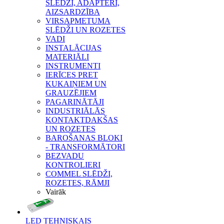
SLĒDŽI, ADAPTERI,
AIZSARDZĪBA
VIRSAPMETUMA
SLĒDŽI UN ROZETES
VADI
INSTALĀCIJAS
MATERIĀLI
INSTRUMENTI
IERĪCES PRET
KUKAIŅIEM UN
GRAUZĒJIEM
PAGARINĀTĀJI
INDUSTRIĀLĀS
KONTAKTDAKŠAS
UN ROZETES
BAROŠANAS BLOKI
- TRANSFORMĀTORI
BEZVADU
KONTROLIERI
COMMEL SLĒDŽI,
ROZETES, RĀMJI
Vairāk
LED TEHNISKAIS