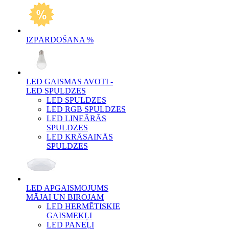
IZPĀRDOŠANA %
LED GAISMAS AVOTI -
LED SPULDZES
LED SPULDZES
LED RGB SPULDZES
LED LINEĀRĀS
SPULDZES
LED KRĀSAINĀS
SPULDZES
LED APGAISMOJUMS
MĀJAI UN BIROJAM
LED HERMĒTISKIE
GAISMEKĻI
LED PANEĻI