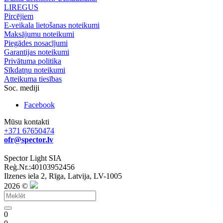
LIREGUS
Pircējiem
E-veikala lietošanas noteikumi
Maksājumu noteikumi
Piegādes nosacījumi
Garantijas noteikumi
Privātuma politika
Sīkdatņu noteikumi
Atteikuma tiesības
Soc. mediji
Facebook
Mūsu kontakti
+371 67650474
ofr@spector.lv
Spector Light SIA
Reģ.Nr.:40103952456
Ilzenes iela 2, Rīga, Latvija, LV-1005
2026 ©
0