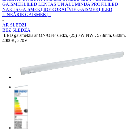
GAISMEKĻI
LED LENTAS UN ALUMĪNIJA PROFILI
LED
NAKTS GAISMEKĻI
DEKORATĪVIE GAISMEKĻI
LED
LINEĀRIE GAISMEKĻI
-
AR SLĒDZI
BEZ SLĒDŽA
-
LED gaismeklis ar ON/OFF slēdzi, (25) 7W NW , 573mm, 630lm,
4000K, 220V