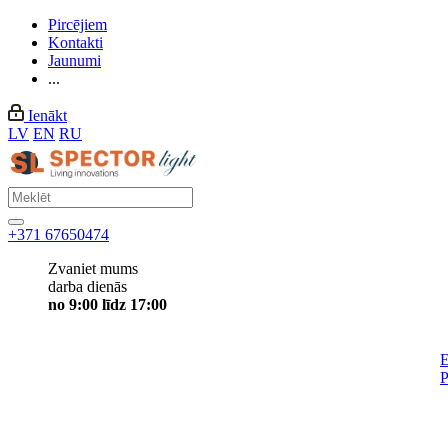
Pircējiem
Kontakti
Jaunumi
...
Ienākt
LV
EN
RU
+371 67650474
Zvaniet mums
darba dienās
no 9:00 līdz 17:00