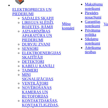
Maksājumu
noteikumi
ELEKTROPRECES UN
Piegādes
PIEDERUMI
nosacījumi
SADALES SKAPJI
Garantijas
LIREGUS SLĒDŽI,
Mūsu
Va
noteikumi
ROZETES, RĀMJI
kontakti
Privātuma
AIZSARDZĪBAS
politika
APARATŪRA UN
Sīkdatņu
PIEDERUMI
noteikumi
DURVJU ZVANI
Atteikuma
SENSORI
tiesības
ELEKTROENERĢIJAS
SKAITĪTĀJI
DETEKTORI
KABEĻU KANĀLI
TAIMERI
MINI
SIGNALIZĀCIJAS
VENTILĀTORI
NOVĒROŠANAS
KAMERAS UN
BUTOFORIJAS
KONTAKTDAKŠAS,
KONTAKTLIGZDAS,