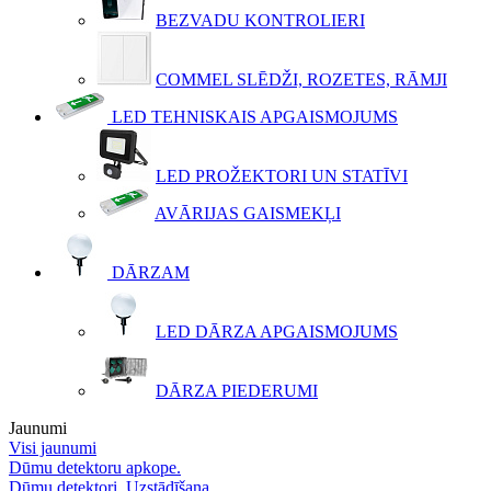
BEZVADU KONTROLIERI
COMMEL SLĒDŽI, ROZETES, RĀMJI
LED TEHNISKAIS APGAISMOJUMS
LED PROŽEKTORI UN STATĪVI
AVĀRIJAS GAISMEKĻI
DĀRZAM
LED DĀRZA APGAISMOJUMS
DĀRZA PIEDERUMI
Jaunumi
Visi jaunumi
Dūmu detektoru apkope.
Dūmu detektori. Uzstādīšana.