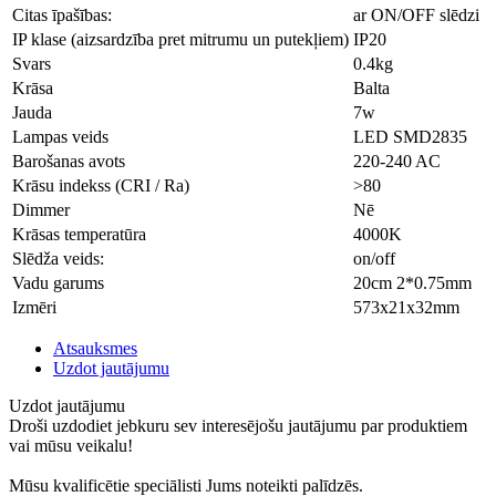
Citas īpašības:
ar ON/OFF slēdzi
IP klase (aizsardzība pret mitrumu un putekļiem)
IP20
Svars
0.4kg
Krāsa
Balta
Jauda
7w
Lampas veids
LED SMD2835
Barošanas avots
220-240 AC
Krāsu indekss (CRI / Ra)
>80
Dimmer
Nē
Krāsas temperatūra
4000K
Slēdža veids:
on/off
Vadu garums
20cm 2*0.75mm
Izmēri
573x21x32mm
Atsauksmes
Uzdot jautājumu
Uzdot jautājumu
Droši uzdodiet jebkuru sev interesējošu jautājumu par produktiem
vai mūsu veikalu!
Mūsu kvalificētie speciālisti Jums noteikti palīdzēs.