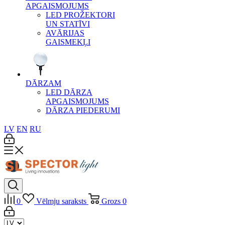
APGAISMOJUMS
LED PROŽEKTORI
UN STATĪVI
AVĀRIJAS
GAISMEKĻI
DĀRZAM
LED DĀRZA
APGAISMOJUMS
DĀRZA PIEDERUMI
LV
EN
RU
0
Vēlmju saraksts
Grozs
0