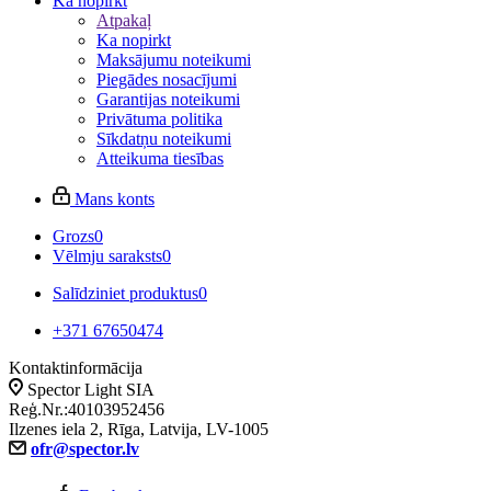
Ka nopirkt
Atpakaļ
Ka nopirkt
Maksājumu noteikumi
Piegādes nosacījumi
Garantijas noteikumi
Privātuma politika
Sīkdatņu noteikumi
Atteikuma tiesības
Mans konts
Grozs
0
Vēlmju saraksts
0
Salīdziniet produktus
0
+371 67650474
Kontaktinformācija
Spector Light SIA
Reģ.Nr.:40103952456
Ilzenes iela 2, Rīga, Latvija, LV-1005
ofr@spector.lv