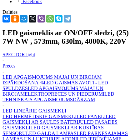
Facebook
Dalīties
LED gaismeklis ar ON/OFF slēdzi, (25)
7W NW , 573mm, 630lm, 4000K, 220V
SPECTOR light
-
Preces
-
LED APGAISMOJUMS MĀJAI UN BIROJAM
IZPĀRDOŠANA %
LED GAISMAS AVOTI - LED
SPULDZES
LED APGAISMOJUMS MĀJAI UN
BIROJAM
ELEKTROPRECES UN PIEDERUMI
LED
TEHNISKAIS APGAISMOJUMS
DĀRZAM
-
LED LINEĀRIE GAISMEKĻI
LED HERMĒTISKIE GAISMEKĻI
LED PANEĻI
LED
GAISMEKĻI AR SAULES BATERIJU
LED FASĀDES
GAISMEKĻI
LED GAISMEKĻI AR KUSTĪBAS
SENSORU
LED GALDA LAMPAS
LED PĀRNĒSĀJAMĀS
LAMPAS UN LUKTURI
PLAFONI
LED IEBŪVĒJAMIE