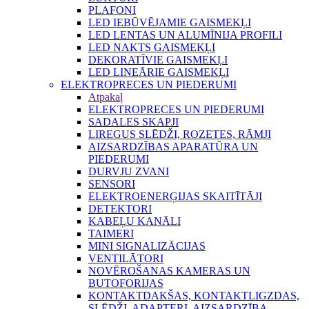
PLAFONI
LED IEBŪVĒJAMIE GAISMEKĻI
LED LENTAS UN ALUMĪNIJA PROFILI
LED NAKTS GAISMEKĻI
DEKORATĪVIE GAISMEKĻI
LED LINEĀRIE GAISMEKĻI
ELEKTROPRECES UN PIEDERUMI
Atpakaļ
ELEKTROPRECES UN PIEDERUMI
SADALES SKAPJI
LIREGUS SLĒDŽI, ROZETES, RĀMJI
AIZSARDZĪBAS APARATŪRA UN
PIEDERUMI
DURVJU ZVANI
SENSORI
ELEKTROENERĢIJAS SKAITĪTĀJI
DETEKTORI
KABEĻU KANĀLI
TAIMERI
MINI SIGNALIZĀCIJAS
VENTILĀTORI
NOVĒROŠANAS KAMERAS UN
BUTOFORIJAS
KONTAKTDAKŠAS, KONTAKTLIGZDAS,
SLĒDŽI, ADAPTERI, AIZSARDZĪBA