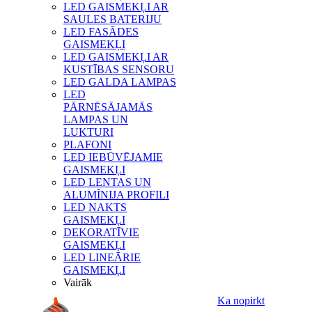
LED GAISMEKĻI AR
SAULES BATERIJU
LED FASĀDES
GAISMEKĻI
LED GAISMEKĻI AR
KUSTĪBAS SENSORU
LED GALDA LAMPAS
LED
PĀRNĒSĀJAMĀS
LAMPAS UN
LUKTURI
PLAFONI
LED IEBŪVĒJAMIE
GAISMEKĻI
LED LENTAS UN
ALUMĪNIJA PROFILI
LED NAKTS
GAISMEKĻI
DEKORATĪVIE
GAISMEKĻI
LED LINEĀRIE
GAISMEKĻI
Vairāk
Ka nopirkt