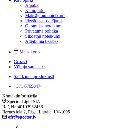
Ka nopirkt
Atpakaļ
Ka nopirkt
Maksājumu noteikumi
Piegādes nosacījumi
Garantijas noteikumi
Privātuma politika
Sīkdatņu noteikumi
Atteikuma tiesības
Mans konts
Grozs
0
Vēlmju saraksts
0
Salīdziniet produktus
0
+371 67650474
Kontaktinformācija
Spector Light SIA
Reģ.Nr.:40103952456
Ilzenes iela 2, Rīga, Latvija, LV-1005
ofr@spector.lv