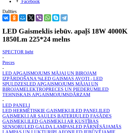
Facebook
Dalīties
LED Gaismeklis iebūv. apaļš 18W 4000K
1850Lm 225*24 melns
SPECTOR light
-
Preces
-
LED APGAISMOJUMS MĀJAI UN BIROJAM
IZPĀRDOŠANA %
LED GAISMAS AVOTI - LED
SPULDZES
LED APGAISMOJUMS MĀJAI UN
BIROJAM
ELEKTROPRECES UN PIEDERUMI
LED
TEHNISKAIS APGAISMOJUMS
DĀRZAM
-
LED PANEĻI
LED HERMĒTISKIE GAISMEKĻI
LED PANEĻI
LED
GAISMEKĻI AR SAULES BATERIJU
LED FASĀDES
GAISMEKĻI
LED GAISMEKĻI AR KUSTĪBAS
SENSORU
LED GALDA LAMPAS
LED PĀRNĒSĀJAMĀS
LAMPAS UN LUKTURI
PLAFONI
LED IEBŪVĒJAMIE