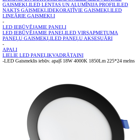
GAISMEKĻI
LED LENTAS UN ALUMĪNIJA PROFILI
LED
NAKTS GAISMEKĻI
DEKORATĪVIE GAISMEKĻI
LED
LINEĀRIE GAISMEKĻI
-
LED IEBŪVĒJAMIE PANEĻI
LED IEBŪVĒJAMIE PANEĻI
LED VIRSAPMETUMA
PANEĻU GAISMEKĻI
LED PANEĻU AKSESUĀRI
-
APAĻI
LIELIE LED PANEĻI
KVADRĀTAINI
-
LED Gaismeklis iebūv. apaļš 18W 4000K 1850Lm 225*24 melns