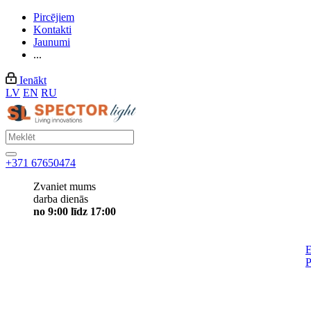
Pircējiem
Kontakti
Jaunumi
...
Ienākt
LV
EN
RU
+371 67650474
Zvaniet mums
darba dienās
no 9:00 līdz 17:00