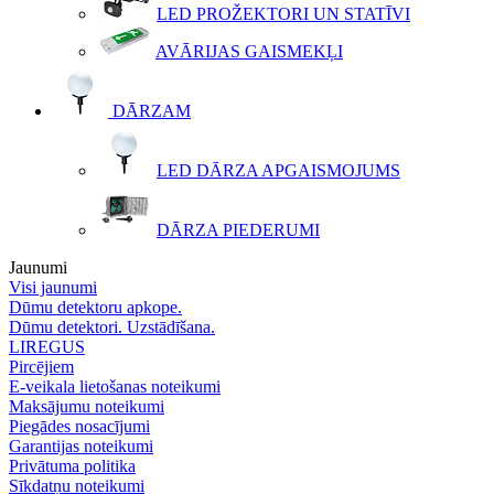
LED PROŽEKTORI UN STATĪVI
AVĀRIJAS GAISMEKĻI
DĀRZAM
LED DĀRZA APGAISMOJUMS
DĀRZA PIEDERUMI
Jaunumi
Visi jaunumi
Dūmu detektoru apkope.
Dūmu detektori. Uzstādīšana.
LIREGUS
Pircējiem
E-veikala lietošanas noteikumi
Maksājumu noteikumi
Piegādes nosacījumi
Garantijas noteikumi
Privātuma politika
Sīkdatņu noteikumi