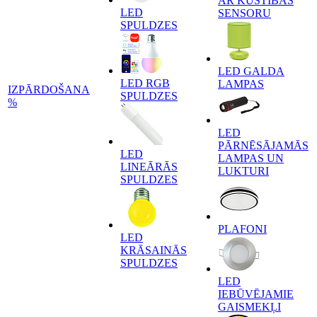
AR KUSTĪBAS
LED
SENSORU
SPULDZES
LED GALDA
LED RGB
LAMPAS
IZPĀRDOŠANA
SPULDZES
%
LED
PĀRNĒSĀJAMĀS
LED
LAMPAS UN
LINEĀRĀS
LUKTURI
SPULDZES
PLAFONI
LED
KRĀSAINĀS
SPULDZES
LED
IEBŪVĒJAMIE
GAISMEKĻI