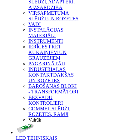
SLĒDŽI, ADAPTERI,
AIZSARDZĪBA
VIRSAPMETUMA
SLĒDŽI UN ROZETES
VADI
INSTALĀCIJAS
MATERIĀLI
INSTRUMENTI
IERĪCES PRET
KUKAIŅIEM UN
GRAUZĒJIEM
PAGARINĀTĀJI
INDUSTRIĀLĀS
KONTAKTDAKŠAS
UN ROZETES
BAROŠANAS BLOKI
- TRANSFORMĀTORI
BEZVADU
KONTROLIERI
COMMEL SLĒDŽI,
ROZETES, RĀMJI
Vairāk
LED TEHNISKAIS