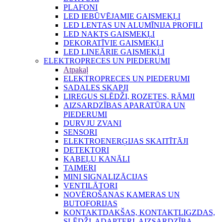
PLAFONI
LED IEBŪVĒJAMIE GAISMEKĻI
LED LENTAS UN ALUMĪNIJA PROFILI
LED NAKTS GAISMEKĻI
DEKORATĪVIE GAISMEKĻI
LED LINEĀRIE GAISMEKĻI
ELEKTROPRECES UN PIEDERUMI
Atpakaļ
ELEKTROPRECES UN PIEDERUMI
SADALES SKAPJI
LIREGUS SLĒDŽI, ROZETES, RĀMJI
AIZSARDZĪBAS APARATŪRA UN
PIEDERUMI
DURVJU ZVANI
SENSORI
ELEKTROENERĢIJAS SKAITĪTĀJI
DETEKTORI
KABEĻU KANĀLI
TAIMERI
MINI SIGNALIZĀCIJAS
VENTILĀTORI
NOVĒROŠANAS KAMERAS UN
BUTOFORIJAS
KONTAKTDAKŠAS, KONTAKTLIGZDAS,
SLĒDŽI, ADAPTERI, AIZSARDZĪBA