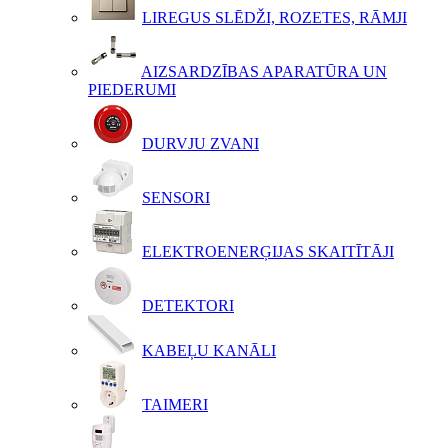
LIREGUS SLĒDŽI, ROZETES, RĀMJI
AIZSARDZĪBAS APARATŪRA UN
PIEDERUMI
DURVJU ZVANI
SENSORI
ELEKTROENERĢIJAS SKAITĪTĀJI
DETEKTORI
KABEĻU KANĀLI
TAIMERI