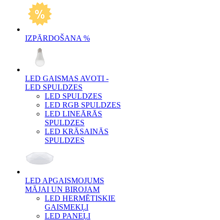
IZPĀRDOŠANA %
LED GAISMAS AVOTI -
LED SPULDZES
LED SPULDZES
LED RGB SPULDZES
LED LINEĀRĀS
SPULDZES
LED KRĀSAINĀS
SPULDZES
LED APGAISMOJUMS
MĀJAI UN BIROJAM
LED HERMĒTISKIE
GAISMEKĻI
LED PANEĻI