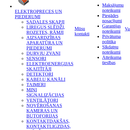
Maksājumu
noteikumi
ELEKTROPRECES UN
Piegādes
PIEDERUMI
nosacījumi
SADALES SKAPJI
Garantijas
LIREGUS SLĒDŽI,
Mūsu
Va
noteikumi
ROZETES, RĀMJI
kontakti
Privātuma
AIZSARDZĪBAS
politika
APARATŪRA UN
Sīkdatņu
PIEDERUMI
noteikumi
DURVJU ZVANI
Atteikuma
SENSORI
tiesības
ELEKTROENERĢIJAS
SKAITĪTĀJI
DETEKTORI
KABEĻU KANĀLI
TAIMERI
MINI
SIGNALIZĀCIJAS
VENTILĀTORI
NOVĒROŠANAS
KAMERAS UN
BUTOFORIJAS
KONTAKTDAKŠAS,
KONTAKTLIGZDAS,