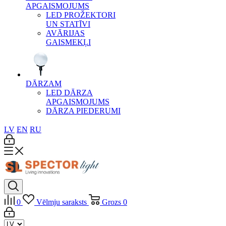
APGAISMOJUMS
LED PROŽEKTORI
UN STATĪVI
AVĀRIJAS
GAISMEKĻI
DĀRZAM
LED DĀRZA
APGAISMOJUMS
DĀRZA PIEDERUMI
LV
EN
RU
0
Vēlmju saraksts
Grozs
0