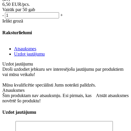
6,50
EUR
/pcs.
Vairāk par 50 gab
-
+
Ielikt grozā
Raksturlielumi
Atsauksmes
Uzdot jautājumu
Uzdot jautājumu
Droši uzdodiet jebkuru sev interesējošu jautājumu par produktiem
vai mūsu veikalu!
Mūsu kvalificētie speciālisti Jums noteikti palīdzēs.
Atsauksmes
Šim produktam nav atsauksmju. Esi pirmais, kas
Atstāt atsauksmes
novērtē šo produktu!
Uzdot jautājumu