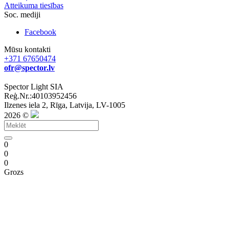
Atteikuma tiesības
Soc. mediji
Facebook
Mūsu kontakti
+371 67650474
ofr@spector.lv
Spector Light SIA
Reģ.Nr.:40103952456
Ilzenes iela 2, Rīga, Latvija, LV-1005
2026 ©
0
0
0
Grozs