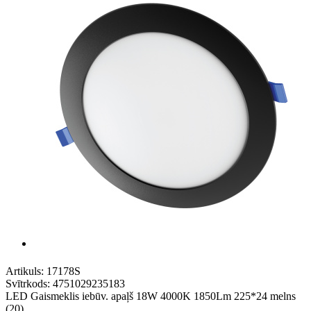
Artikuls:
17178S
Svītrkods:
4751029235183
LED Gaismeklis iebūv. apaļš 18W 4000K 1850Lm 225*24 melns
(20)