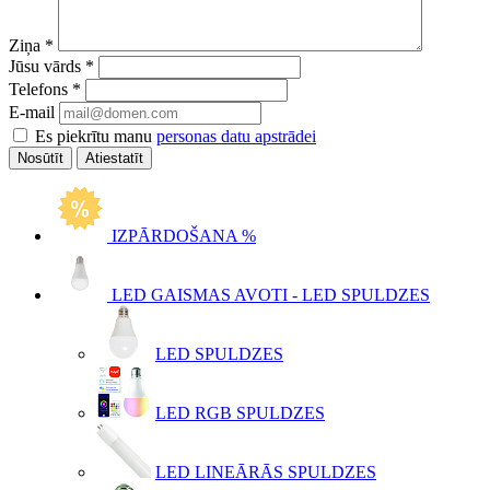
Ziņa
*
Jūsu vārds
*
Telefons
*
E-mail
Es piekrītu manu
personas datu apstrādei
Atiestatīt
IZPĀRDOŠANA %
LED GAISMAS AVOTI - LED SPULDZES
LED SPULDZES
LED RGB SPULDZES
LED LINEĀRĀS SPULDZES