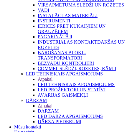
VIRSAPMETUMA SLĒDŽI UN ROZETES
VADI
INSTALĀCIJAS MATERIĀLI
INSTRUMENTI
IERĪCES PRET KUKAIŅIEM UN
GRAUZĒJIEM
PAGARINĀTĀJI
INDUSTRIĀLĀS KONTAKTDAKŠAS UN
ROZETES
BAROŠANAS BLOKI -
TRANSFORMĀTORI
BEZVADU KONTROLIERI
COMMEL SLĒDŽI, ROZETES, RĀMJI
LED TEHNISKAIS APGAISMOJUMS
Atpakaļ
LED TEHNISKAIS APGAISMOJUMS
LED PROŽEKTORI UN STATĪVI
AVĀRIJAS GAISMEKĻI
DĀRZAM
Atpakaļ
DĀRZAM
LED DĀRZA APGAISMOJUMS
DĀRZA PIEDERUMI
Mūsu kontakti