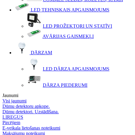
LED TEHNISKAIS APGAISMOJUMS
LED PROŽEKTORI UN STATĪVI
AVĀRIJAS GAISMEKĻI
DĀRZAM
LED DĀRZA APGAISMOJUMS
DĀRZA PIEDERUMI
Jaunumi
Visi jaunumi
Dūmu detektoru apkope.
Dūmu detektori. Uzstādīšana.
LIREGUS
Pircējiem
E-veikala lietošanas noteikumi
Maksājumu noteikumi