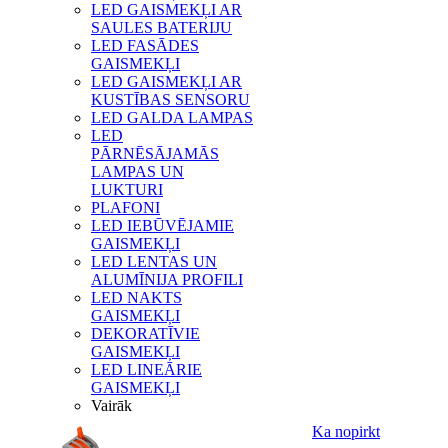
LED GAISMEKĻI AR
SAULES BATERIJU
LED FASĀDES
GAISMEKĻI
LED GAISMEKĻI AR
KUSTĪBAS SENSORU
LED GALDA LAMPAS
LED
PĀRNĒSĀJAMĀS
LAMPAS UN
LUKTURI
PLAFONI
LED IEBŪVĒJAMIE
GAISMEKĻI
LED LENTAS UN
ALUMĪNIJA PROFILI
LED NAKTS
GAISMEKĻI
DEKORATĪVIE
GAISMEKĻI
LED LINEĀRIE
GAISMEKĻI
Vairāk
Ka nopirkt