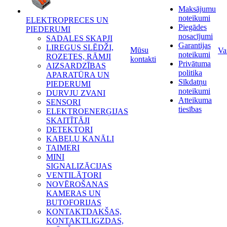
Maksājumu
noteikumi
ELEKTROPRECES UN
Piegādes
PIEDERUMI
nosacījumi
SADALES SKAPJI
Garantijas
LIREGUS SLĒDŽI,
Mūsu
Va
noteikumi
ROZETES, RĀMJI
kontakti
Privātuma
AIZSARDZĪBAS
politika
APARATŪRA UN
Sīkdatņu
PIEDERUMI
noteikumi
DURVJU ZVANI
Atteikuma
SENSORI
tiesības
ELEKTROENERĢIJAS
SKAITĪTĀJI
DETEKTORI
KABEĻU KANĀLI
TAIMERI
MINI
SIGNALIZĀCIJAS
VENTILĀTORI
NOVĒROŠANAS
KAMERAS UN
BUTOFORIJAS
KONTAKTDAKŠAS,
KONTAKTLIGZDAS,