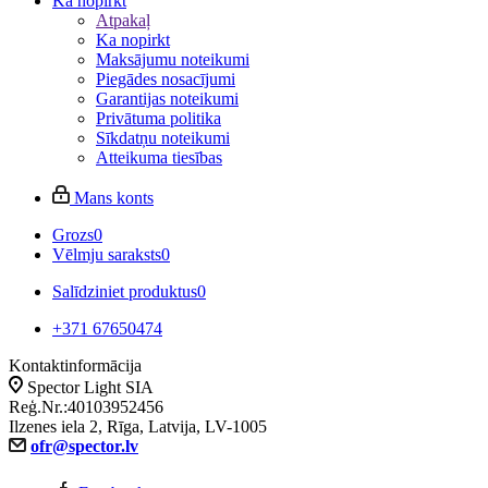
Ka nopirkt
Atpakaļ
Ka nopirkt
Maksājumu noteikumi
Piegādes nosacījumi
Garantijas noteikumi
Privātuma politika
Sīkdatņu noteikumi
Atteikuma tiesības
Mans konts
Grozs
0
Vēlmju saraksts
0
Salīdziniet produktus
0
+371 67650474
Kontaktinformācija
Spector Light SIA
Reģ.Nr.:40103952456
Ilzenes iela 2, Rīga, Latvija, LV-1005
ofr@spector.lv