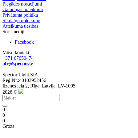
Piegādes nosacījumi
Garantijas noteikumi
Privātuma politika
Sīkdatņu noteikumi
Atteikuma tiesības
Soc. mediji
Facebook
Mūsu kontakti
+371 67650474
ofr@spector.lv
Spector Light SIA
Reģ.Nr.:40103952456
Ilzenes iela 2, Rīga, Latvija, LV-1005
2026 ©
0
0
0
Grozs