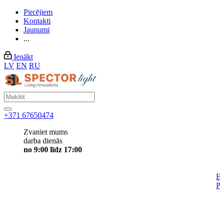
Pircējiem
Kontakti
Jaunumi
...
Ienākt
LV
EN
RU
+371 67650474
Zvaniet mums
darba dienās
no 9:00 līdz 17:00