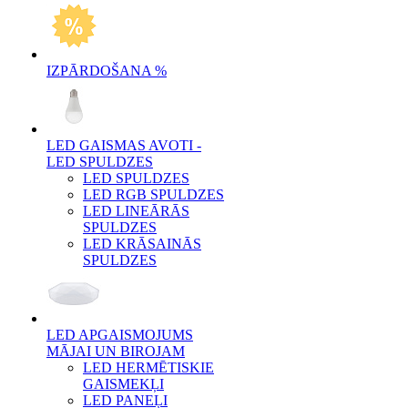
IZPĀRDOŠANA %
LED GAISMAS AVOTI -
LED SPULDZES
LED SPULDZES
LED RGB SPULDZES
LED LINEĀRĀS
SPULDZES
LED KRĀSAINĀS
SPULDZES
LED APGAISMOJUMS
MĀJAI UN BIROJAM
LED HERMĒTISKIE
GAISMEKĻI
LED PANEĻI