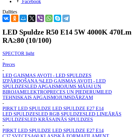
Facebook
Dalīties
LED Spuldze R50 E14 5W 4000K 470Lm
RA≥80 (10/100)
SPECTOR light
-
Preces
-
LED GAISMAS AVOTI - LED SPULDZES
IZPĀRDOŠANA %
LED GAISMAS AVOTI - LED
SPULDZES
LED APGAISMOJUMS MĀJAI UN
BIROJAM
ELEKTROPRECES UN PIEDERUMI
LED
TEHNISKAIS APGAISMOJUMS
DĀRZAM
-
PIRKT LED SPULDZE LED SPULDZE E27 E14
LED SPULDZES
LED RGB SPULDZES
LED LINEĀRĀS
SPULDZES
LED KRĀSAINĀS SPULDZES
-
PIRKT LED SPULDZE LED SPULDZE E27 E14
C37 SVECES
A60 KLASISKĀ FORMA
FILAMENT