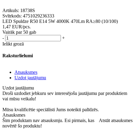
Artikuls:
18738S
Svītrkods:
4751029236333
LED Spuldze R50 E14 5W 4000K 470Lm RA≥80 (10/100)
1,47
EUR
/pcs.
Vairāk par 50 gab
-
+
Ielikt grozā
Raksturlielumi
Atsauksmes
Uzdot jautājumu
Uzdot jautājumu
Droši uzdodiet jebkuru sev interesējošu jautājumu par produktiem
vai mūsu veikalu!
Mūsu kvalificētie speciālisti Jums noteikti palīdzēs.
Atsauksmes
Šim produktam nav atsauksmju. Esi pirmais, kas
Atstāt atsauksmes
novērtē šo produktu!