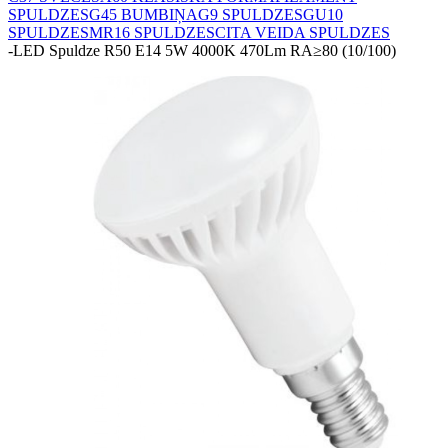
SPULDZES
G45 BUMBIŅA
G9 SPULDZES
GU10
SPULDZES
MR16 SPULDZES
CITA VEIDA SPULDZES
-
LED Spuldze R50 E14 5W 4000K 470Lm RA≥80 (10/100)