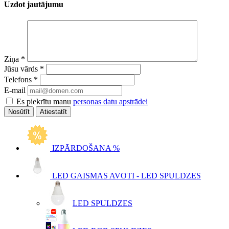
Uzdot jautājumu
Ziņa
*
Jūsu vārds
*
Telefons
*
E-mail
Es piekrītu manu
personas datu apstrādei
Atiestatīt
IZPĀRDOŠANA %
LED GAISMAS AVOTI - LED SPULDZES
LED SPULDZES