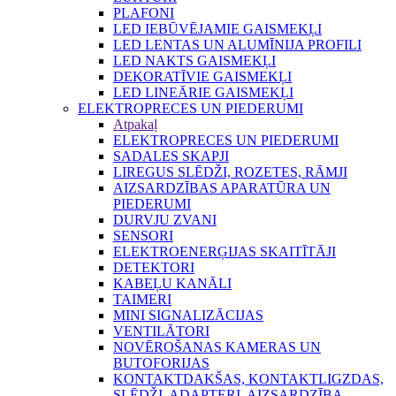
PLAFONI
LED IEBŪVĒJAMIE GAISMEKĻI
LED LENTAS UN ALUMĪNIJA PROFILI
LED NAKTS GAISMEKĻI
DEKORATĪVIE GAISMEKĻI
LED LINEĀRIE GAISMEKĻI
ELEKTROPRECES UN PIEDERUMI
Atpakaļ
ELEKTROPRECES UN PIEDERUMI
SADALES SKAPJI
LIREGUS SLĒDŽI, ROZETES, RĀMJI
AIZSARDZĪBAS APARATŪRA UN
PIEDERUMI
DURVJU ZVANI
SENSORI
ELEKTROENERĢIJAS SKAITĪTĀJI
DETEKTORI
KABEĻU KANĀLI
TAIMERI
MINI SIGNALIZĀCIJAS
VENTILĀTORI
NOVĒROŠANAS KAMERAS UN
BUTOFORIJAS
KONTAKTDAKŠAS, KONTAKTLIGZDAS,
SLĒDŽI, ADAPTERI, AIZSARDZĪBA