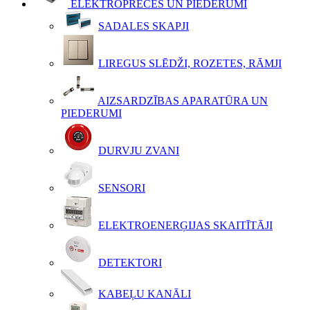
ELEKTROPRECES UN PIEDERUMI
SADALES SKAPJI
LIREGUS SLĒDŽI, ROZETES, RĀMJI
AIZSARDZĪBAS APARATŪRA UN
PIEDERUMI
DURVJU ZVANI
SENSORI
ELEKTROENERĢIJAS SKAITĪTĀJI
DETEKTORI
KABEĻU KANĀLI