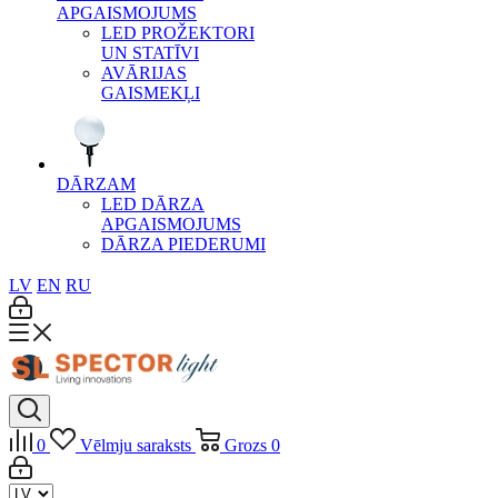
APGAISMOJUMS
LED PROŽEKTORI
UN STATĪVI
AVĀRIJAS
GAISMEKĻI
DĀRZAM
LED DĀRZA
APGAISMOJUMS
DĀRZA PIEDERUMI
LV
EN
RU
0
Vēlmju saraksts
Grozs
0