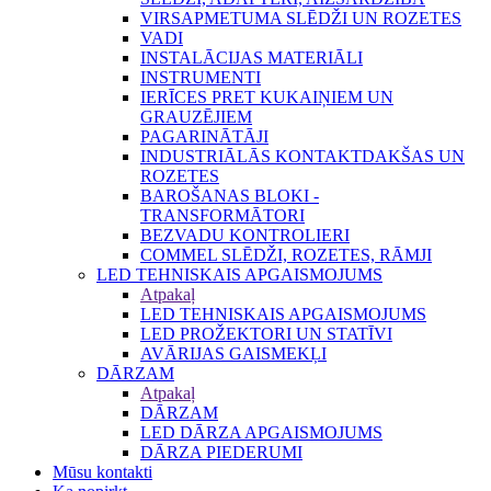
VIRSAPMETUMA SLĒDŽI UN ROZETES
VADI
INSTALĀCIJAS MATERIĀLI
INSTRUMENTI
IERĪCES PRET KUKAIŅIEM UN
GRAUZĒJIEM
PAGARINĀTĀJI
INDUSTRIĀLĀS KONTAKTDAKŠAS UN
ROZETES
BAROŠANAS BLOKI -
TRANSFORMĀTORI
BEZVADU KONTROLIERI
COMMEL SLĒDŽI, ROZETES, RĀMJI
LED TEHNISKAIS APGAISMOJUMS
Atpakaļ
LED TEHNISKAIS APGAISMOJUMS
LED PROŽEKTORI UN STATĪVI
AVĀRIJAS GAISMEKĻI
DĀRZAM
Atpakaļ
DĀRZAM
LED DĀRZA APGAISMOJUMS
DĀRZA PIEDERUMI
Mūsu kontakti