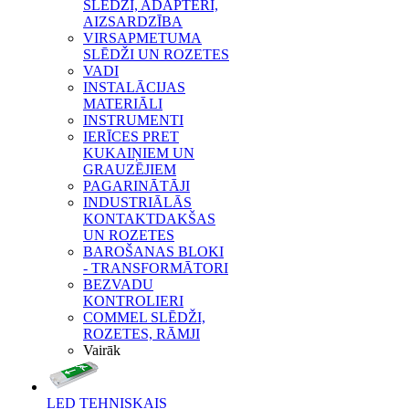
SLĒDŽI, ADAPTERI,
AIZSARDZĪBA
VIRSAPMETUMA
SLĒDŽI UN ROZETES
VADI
INSTALĀCIJAS
MATERIĀLI
INSTRUMENTI
IERĪCES PRET
KUKAIŅIEM UN
GRAUZĒJIEM
PAGARINĀTĀJI
INDUSTRIĀLĀS
KONTAKTDAKŠAS
UN ROZETES
BAROŠANAS BLOKI
- TRANSFORMĀTORI
BEZVADU
KONTROLIERI
COMMEL SLĒDŽI,
ROZETES, RĀMJI
Vairāk
LED TEHNISKAIS