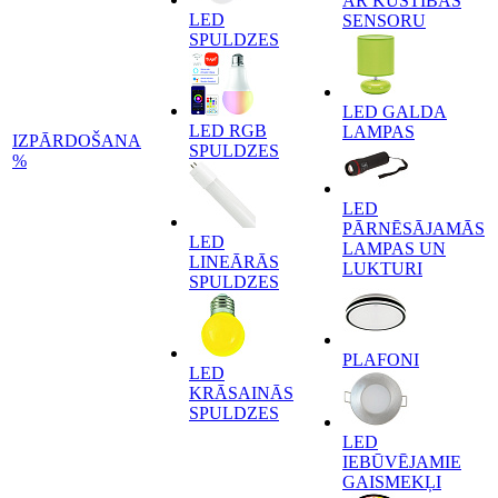
AR KUSTĪBAS
LED
SENSORU
SPULDZES
LED GALDA
LED RGB
LAMPAS
IZPĀRDOŠANA
SPULDZES
%
LED
PĀRNĒSĀJAMĀS
LED
LAMPAS UN
LINEĀRĀS
LUKTURI
SPULDZES
PLAFONI
LED
KRĀSAINĀS
SPULDZES
LED
IEBŪVĒJAMIE
GAISMEKĻI