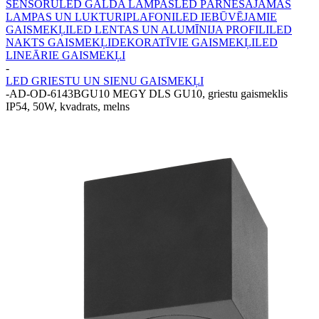
SENSORU
LED GALDA LAMPAS
LED PĀRNĒSĀJAMĀS
LAMPAS UN LUKTURI
PLAFONI
LED IEBŪVĒJAMIE
GAISMEKĻI
LED LENTAS UN ALUMĪNIJA PROFILI
LED
NAKTS GAISMEKĻI
DEKORATĪVIE GAISMEKĻI
LED
LINEĀRIE GAISMEKĻI
-
LED GRIESTU UN SIENU GAISMEKĻI
-
AD-OD-6143BGU10 MEGY DLS GU10, griestu gaismeklis
IP54, 50W, kvadrats, melns