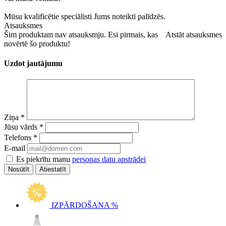
Mūsu kvalificētie speciālisti Jums noteikti palīdzēs.
Atsauksmes
Šim produktam nav atsauksmju. Esi pirmais, kas
Atstāt atsauksmes
novērtē šo produktu!
Uzdot jautājumu
Ziņa
*
Jūsu vārds
*
Telefons
*
E-mail
Es piekrītu manu
personas datu apstrādei
Atiestatīt
IZPĀRDOŠANA %