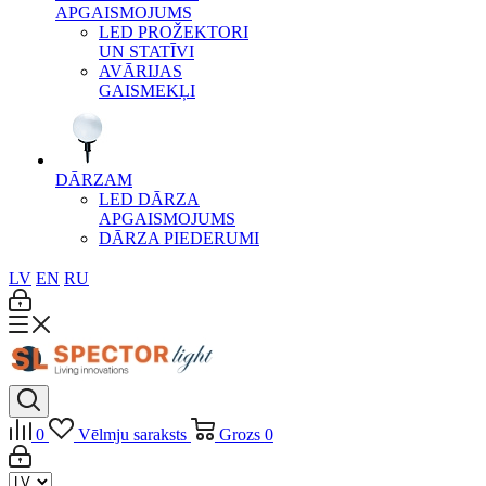
APGAISMOJUMS
LED PROŽEKTORI
UN STATĪVI
AVĀRIJAS
GAISMEKĻI
DĀRZAM
LED DĀRZA
APGAISMOJUMS
DĀRZA PIEDERUMI
LV
EN
RU
0
Vēlmju saraksts
Grozs
0