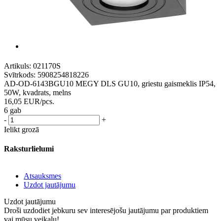
Artikuls:
021170S
Svītrkods:
5908254818226
AD-OD-6143BGU10 MEGY DLS GU10, griestu gaismeklis IP54,
50W, kvadrats, melns
16,05
EUR
/pcs.
6 gab
-
+
Ielikt grozā
Raksturlielumi
Atsauksmes
Uzdot jautājumu
Uzdot jautājumu
Droši uzdodiet jebkuru sev interesējošu jautājumu par produktiem
vai mūsu veikalu!