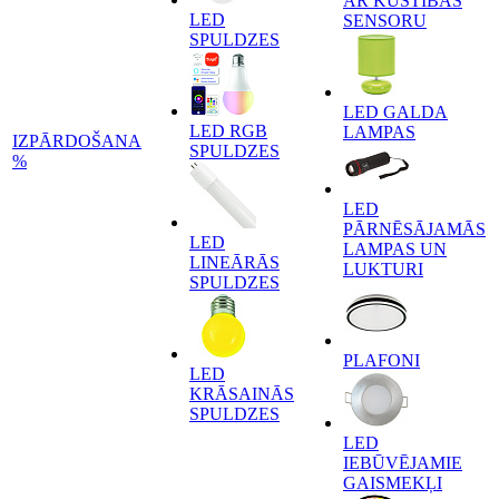
AR KUSTĪBAS
LED
SENSORU
SPULDZES
LED GALDA
LED RGB
LAMPAS
IZPĀRDOŠANA
SPULDZES
%
LED
PĀRNĒSĀJAMĀS
LED
LAMPAS UN
LINEĀRĀS
LUKTURI
SPULDZES
PLAFONI
LED
KRĀSAINĀS
SPULDZES
LED
IEBŪVĒJAMIE
GAISMEKĻI