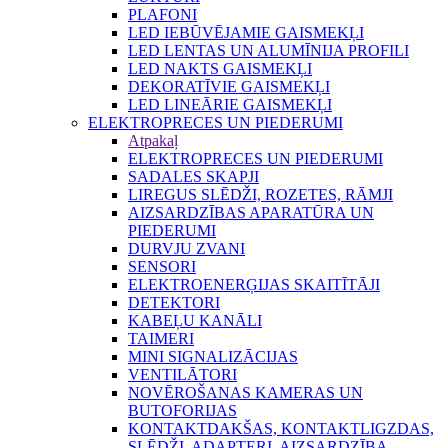
PLAFONI
LED IEBŪVĒJAMIE GAISMEKĻI
LED LENTAS UN ALUMĪNIJA PROFILI
LED NAKTS GAISMEKĻI
DEKORATĪVIE GAISMEKĻI
LED LINEĀRIE GAISMEKĻI
ELEKTROPRECES UN PIEDERUMI
Atpakaļ
ELEKTROPRECES UN PIEDERUMI
SADALES SKAPJI
LIREGUS SLĒDŽI, ROZETES, RĀMJI
AIZSARDZĪBAS APARATŪRA UN
PIEDERUMI
DURVJU ZVANI
SENSORI
ELEKTROENERĢIJAS SKAITĪTĀJI
DETEKTORI
KABEĻU KANĀLI
TAIMERI
MINI SIGNALIZĀCIJAS
VENTILĀTORI
NOVĒROŠANAS KAMERAS UN
BUTOFORIJAS
KONTAKTDAKŠAS, KONTAKTLIGZDAS,
SLĒDŽI, ADAPTERI, AIZSARDZĪBA