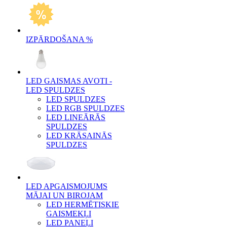
IZPĀRDOŠANA %
LED GAISMAS AVOTI -
LED SPULDZES
LED SPULDZES
LED RGB SPULDZES
LED LINEĀRĀS
SPULDZES
LED KRĀSAINĀS
SPULDZES
LED APGAISMOJUMS
MĀJAI UN BIROJAM
LED HERMĒTISKIE
GAISMEKĻI
LED PANEĻI