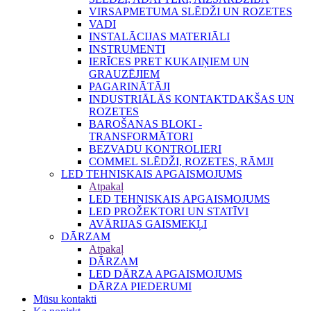
VIRSAPMETUMA SLĒDŽI UN ROZETES
VADI
INSTALĀCIJAS MATERIĀLI
INSTRUMENTI
IERĪCES PRET KUKAIŅIEM UN
GRAUZĒJIEM
PAGARINĀTĀJI
INDUSTRIĀLĀS KONTAKTDAKŠAS UN
ROZETES
BAROŠANAS BLOKI -
TRANSFORMĀTORI
BEZVADU KONTROLIERI
COMMEL SLĒDŽI, ROZETES, RĀMJI
LED TEHNISKAIS APGAISMOJUMS
Atpakaļ
LED TEHNISKAIS APGAISMOJUMS
LED PROŽEKTORI UN STATĪVI
AVĀRIJAS GAISMEKĻI
DĀRZAM
Atpakaļ
DĀRZAM
LED DĀRZA APGAISMOJUMS
DĀRZA PIEDERUMI
Mūsu kontakti