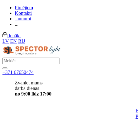
Pircējiem
Kontakti
Jaunumi
...
Ienākt
LV
EN
RU
+371 67650474
Zvaniet mums
darba dienās
no 9:00 līdz 17:00