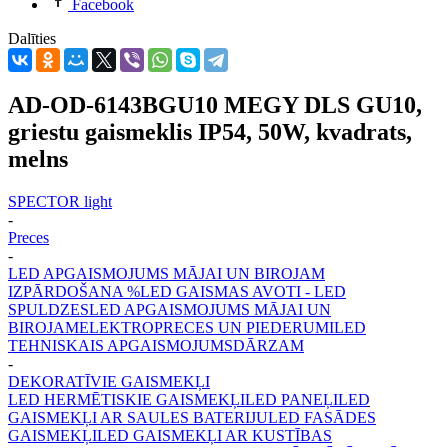
Facebook
Dalīties
AD-OD-6143BGU10 MEGY DLS GU10,
griestu gaismeklis IP54, 50W, kvadrats,
melns
SPECTOR light
-
Preces
-
LED APGAISMOJUMS MĀJAI UN BIROJAM
IZPĀRDOŠANA %
LED GAISMAS AVOTI - LED
SPULDZES
LED APGAISMOJUMS MĀJAI UN
BIROJAM
ELEKTROPRECES UN PIEDERUMI
LED
TEHNISKAIS APGAISMOJUMS
DĀRZAM
-
DEKORATĪVIE GAISMEKĻI
LED HERMĒTISKIE GAISMEKĻI
LED PANEĻI
LED
GAISMEKĻI AR SAULES BATERIJU
LED FASĀDES
GAISMEKĻI
LED GAISMEKĻI AR KUSTĪBAS