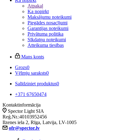
Ka nopirkt
Atpakaļ
Ka nopirkt
Maksājumu noteikumi
Piegādes nosacījumi
Garantijas noteikumi
Privātuma politika
Sīkdatņu noteikumi
Atteikuma tiesības
Mans konts
Grozs
0
Vēlmju saraksts
0
Salīdziniet produktus
0
+371 67650474
Kontaktinformācija
Spector Light SIA
Reģ.Nr.:40103952456
Ilzenes iela 2, Rīga, Latvija, LV-1005
ofr@spector.lv