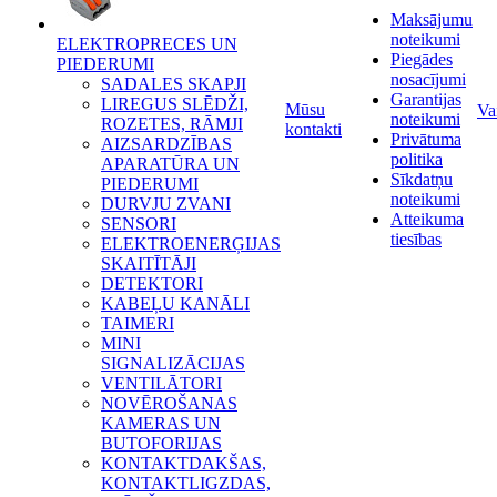
Maksājumu
noteikumi
ELEKTROPRECES UN
Piegādes
PIEDERUMI
nosacījumi
SADALES SKAPJI
Garantijas
LIREGUS SLĒDŽI,
Mūsu
Va
noteikumi
ROZETES, RĀMJI
kontakti
Privātuma
AIZSARDZĪBAS
politika
APARATŪRA UN
Sīkdatņu
PIEDERUMI
noteikumi
DURVJU ZVANI
Atteikuma
SENSORI
tiesības
ELEKTROENERĢIJAS
SKAITĪTĀJI
DETEKTORI
KABEĻU KANĀLI
TAIMERI
MINI
SIGNALIZĀCIJAS
VENTILĀTORI
NOVĒROŠANAS
KAMERAS UN
BUTOFORIJAS
KONTAKTDAKŠAS,
KONTAKTLIGZDAS,