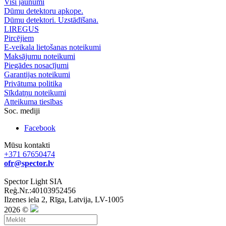
Visi jaunumi
Dūmu detektoru apkope.
Dūmu detektori. Uzstādīšana.
LIREGUS
Pircējiem
E-veikala lietošanas noteikumi
Maksājumu noteikumi
Piegādes nosacījumi
Garantijas noteikumi
Privātuma politika
Sīkdatņu noteikumi
Atteikuma tiesības
Soc. mediji
Facebook
Mūsu kontakti
+371 67650474
ofr@spector.lv
Spector Light SIA
Reģ.Nr.:40103952456
Ilzenes iela 2, Rīga, Latvija, LV-1005
2026 ©