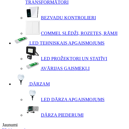
TRANSFORMĀTORI
BEZVADU KONTROLIERI
COMMEL SLĒDŽI, ROZETES, RĀMJI
LED TEHNISKAIS APGAISMOJUMS
LED PROŽEKTORI UN STATĪVI
AVĀRIJAS GAISMEKĻI
DĀRZAM
LED DĀRZA APGAISMOJUMS
DĀRZA PIEDERUMI
Jaunumi