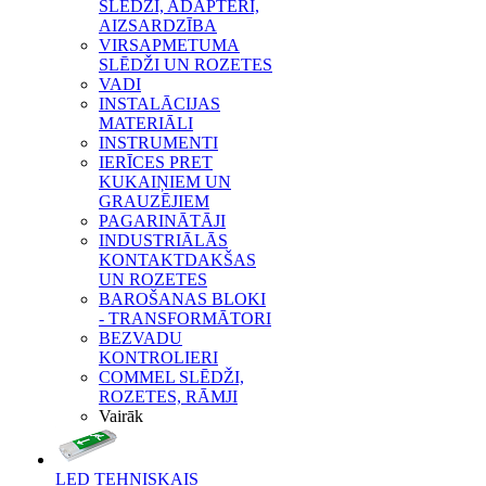
SLĒDŽI, ADAPTERI,
AIZSARDZĪBA
VIRSAPMETUMA
SLĒDŽI UN ROZETES
VADI
INSTALĀCIJAS
MATERIĀLI
INSTRUMENTI
IERĪCES PRET
KUKAIŅIEM UN
GRAUZĒJIEM
PAGARINĀTĀJI
INDUSTRIĀLĀS
KONTAKTDAKŠAS
UN ROZETES
BAROŠANAS BLOKI
- TRANSFORMĀTORI
BEZVADU
KONTROLIERI
COMMEL SLĒDŽI,
ROZETES, RĀMJI
Vairāk
LED TEHNISKAIS