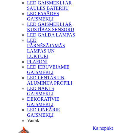
LED GAISMEKĻI AR
SAULES BATERIJU
LED FASĀDES
GAISMEKĻI
LED GAISMEKĻI AR
KUSTĪBAS SENSORU
LED GALDA LAMPAS
LED
PĀRNĒSĀJAMĀS
LAMPAS UN
LUKTURI
PLAFONI
LED IEBŪVĒJAMIE
GAISMEKĻI
LED LENTAS UN
ALUMĪNIJA PROFILI
LED NAKTS
GAISMEKĻI
DEKORATĪVIE
GAISMEKĻI
LED LINEĀRIE
GAISMEKĻI
Vairāk
Ka nopirkt