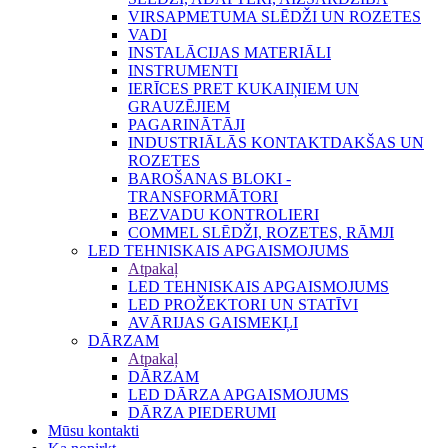
VIRSAPMETUMA SLĒDŽI UN ROZETES
VADI
INSTALĀCIJAS MATERIĀLI
INSTRUMENTI
IERĪCES PRET KUKAIŅIEM UN
GRAUZĒJIEM
PAGARINĀTĀJI
INDUSTRIĀLĀS KONTAKTDAKŠAS UN
ROZETES
BAROŠANAS BLOKI -
TRANSFORMĀTORI
BEZVADU KONTROLIERI
COMMEL SLĒDŽI, ROZETES, RĀMJI
LED TEHNISKAIS APGAISMOJUMS
Atpakaļ
LED TEHNISKAIS APGAISMOJUMS
LED PROŽEKTORI UN STATĪVI
AVĀRIJAS GAISMEKĻI
DĀRZAM
Atpakaļ
DĀRZAM
LED DĀRZA APGAISMOJUMS
DĀRZA PIEDERUMI
Mūsu kontakti