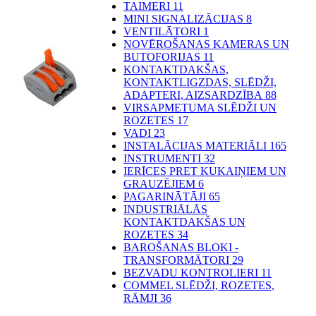
TAIMERI
11
MINI SIGNALIZĀCIJAS
8
VENTILĀTORI
1
NOVĒROŠANAS KAMERAS UN
BUTOFORIJAS
11
KONTAKTDAKŠAS,
KONTAKTLIGZDAS, SLĒDŽI,
ADAPTERI, AIZSARDZĪBA
88
VIRSAPMETUMA SLĒDŽI UN
ROZETES
17
VADI
23
INSTALĀCIJAS MATERIĀLI
165
INSTRUMENTI
32
IERĪCES PRET KUKAIŅIEM UN
GRAUZĒJIEM
6
PAGARINĀTĀJI
65
INDUSTRIĀLĀS
KONTAKTDAKŠAS UN
ROZETES
34
BAROŠANAS BLOKI -
TRANSFORMĀTORI
29
BEZVADU KONTROLIERI
11
COMMEL SLĒDŽI, ROZETES,
RĀMJI
36