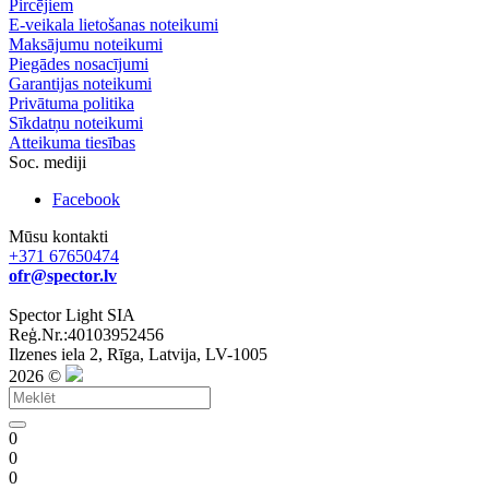
Pircējiem
E-veikala lietošanas noteikumi
Maksājumu noteikumi
Piegādes nosacījumi
Garantijas noteikumi
Privātuma politika
Sīkdatņu noteikumi
Atteikuma tiesības
Soc. mediji
Facebook
Mūsu kontakti
+371 67650474
ofr@spector.lv
Spector Light SIA
Reģ.Nr.:40103952456
Ilzenes iela 2, Rīga, Latvija, LV-1005
2026 ©
0
0
0