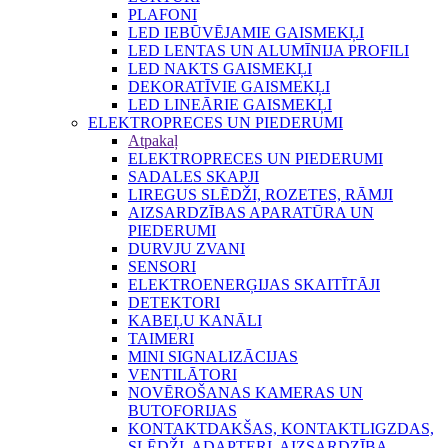
PLAFONI
LED IEBŪVĒJAMIE GAISMEKĻI
LED LENTAS UN ALUMĪNIJA PROFILI
LED NAKTS GAISMEKĻI
DEKORATĪVIE GAISMEKĻI
LED LINEĀRIE GAISMEKĻI
ELEKTROPRECES UN PIEDERUMI
Atpakaļ
ELEKTROPRECES UN PIEDERUMI
SADALES SKAPJI
LIREGUS SLĒDŽI, ROZETES, RĀMJI
AIZSARDZĪBAS APARATŪRA UN
PIEDERUMI
DURVJU ZVANI
SENSORI
ELEKTROENERĢIJAS SKAITĪTĀJI
DETEKTORI
KABEĻU KANĀLI
TAIMERI
MINI SIGNALIZĀCIJAS
VENTILĀTORI
NOVĒROŠANAS KAMERAS UN
BUTOFORIJAS
KONTAKTDAKŠAS, KONTAKTLIGZDAS,
SLĒDŽI, ADAPTERI, AIZSARDZĪBA