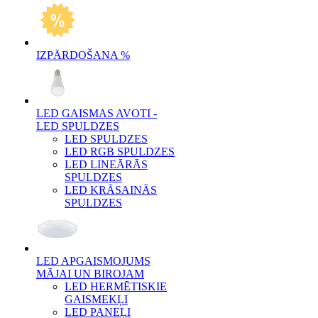
IZPĀRDOŠANA %
LED GAISMAS AVOTI -
LED SPULDZES
LED SPULDZES
LED RGB SPULDZES
LED LINEĀRĀS
SPULDZES
LED KRĀSAINĀS
SPULDZES
LED APGAISMOJUMS
MĀJAI UN BIROJAM
LED HERMĒTISKIE
GAISMEKĻI
LED PANEĻI