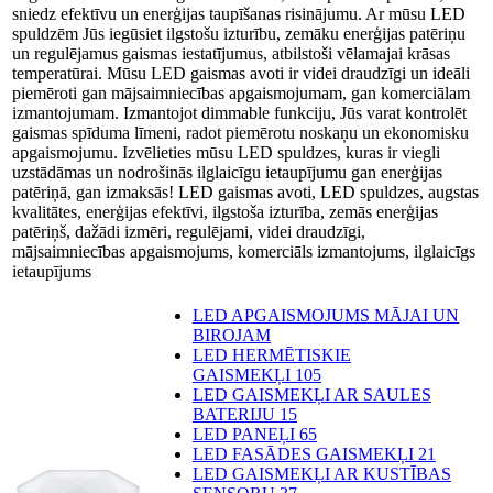
sniedz efektīvu un enerģijas taupīšanas risinājumu. Ar mūsu LED
spuldzēm Jūs iegūsiet ilgstošu izturību, zemāku enerģijas patēriņu
un regulējamus gaismas iestatījumus, atbilstoši vēlamajai krāsas
temperatūrai. Mūsu LED gaismas avoti ir videi draudzīgi un ideāli
piemēroti gan mājsaimniecības apgaismojumam, gan komerciālam
izmantojumam. Izmantojot dimmable funkciju, Jūs varat kontrolēt
gaismas spīduma līmeni, radot piemērotu noskaņu un ekonomisku
apgaismojumu. Izvēlieties mūsu LED spuldzes, kuras ir viegli
uzstādāmas un nodrošinās ilglaicīgu ietaupījumu gan enerģijas
patēriņā, gan izmaksās! LED gaismas avoti, LED spuldzes, augstas
kvalitātes, enerģijas efektīvi, ilgstoša izturība, zemās enerģijas
patēriņš, dažādi izmēri, regulējami, videi draudzīgi,
mājsaimniecības apgaismojums, komerciāls izmantojums, ilglaicīgs
ietaupījums
LED APGAISMOJUMS MĀJAI UN
BIROJAM
LED HERMĒTISKIE
GAISMEKĻI
105
LED GAISMEKĻI AR SAULES
BATERIJU
15
LED PANEĻI
65
LED FASĀDES GAISMEKĻI
21
LED GAISMEKĻI AR KUSTĪBAS