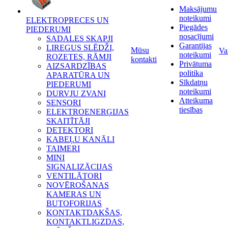
Maksājumu
noteikumi
ELEKTROPRECES UN
Piegādes
PIEDERUMI
nosacījumi
SADALES SKAPJI
Garantijas
LIREGUS SLĒDŽI,
Mūsu
Va
noteikumi
ROZETES, RĀMJI
kontakti
Privātuma
AIZSARDZĪBAS
politika
APARATŪRA UN
Sīkdatņu
PIEDERUMI
noteikumi
DURVJU ZVANI
Atteikuma
SENSORI
tiesības
ELEKTROENERĢIJAS
SKAITĪTĀJI
DETEKTORI
KABEĻU KANĀLI
TAIMERI
MINI
SIGNALIZĀCIJAS
VENTILĀTORI
NOVĒROŠANAS
KAMERAS UN
BUTOFORIJAS
KONTAKTDAKŠAS,
KONTAKTLIGZDAS,