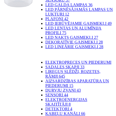
SENSORU
37
LED GALDA LAMPAS
36
LED PĀRNĒSĀJAMĀS LAMPAS UN
LUKTURI
12
PLAFONI
42
LED IEBŪVĒJAMIE GAISMEKĻI
49
LED LENTAS UN ALUMĪNIJA
PROFILI
75
LED NAKTS GAISMEKĻI
27
DEKORATĪVIE GAISMEKĻI
28
LED LINEĀRIE GAISMEKĻI
28
ELEKTROPRECES UN PIEDERUMI
SADALES SKAPJI
33
LIREGUS SLĒDŽI, ROZETES,
RĀMJI
645
AIZSARDZĪBAS APARATŪRA UN
PIEDERUMI
15
DURVJU ZVANI
43
SENSORI
44
ELEKTROENERĢIJAS
SKAITĪTĀJI
8
DETEKTORI
4
KABEĻU KANĀLI
66