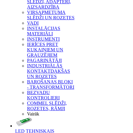
SLĒDŽI, ADAPTERI,
AIZSARDZĪBA
VIRSAPMETUMA
SLĒDŽI UN ROZETES
VADI
INSTALĀCIJAS
MATERIĀLI
INSTRUMENTI
IERĪCES PRET
KUKAIŅIEM UN
GRAUZĒJIEM
PAGARINĀTĀJI
INDUSTRIĀLĀS
KONTAKTDAKŠAS
UN ROZETES
BAROŠANAS BLOKI
- TRANSFORMĀTORI
BEZVADU
KONTROLIERI
COMMEL SLĒDŽI,
ROZETES, RĀMJI
Vairāk
LED TEHNISKAIS