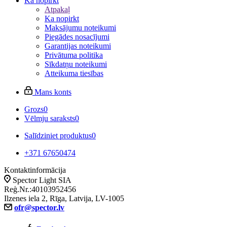
Ka nopirkt
Atpakaļ
Ka nopirkt
Maksājumu noteikumi
Piegādes nosacījumi
Garantijas noteikumi
Privātuma politika
Sīkdatņu noteikumi
Atteikuma tiesības
Mans konts
Grozs
0
Vēlmju saraksts
0
Salīdziniet produktus
0
+371 67650474
Kontaktinformācija
Spector Light SIA
Reģ.Nr.:40103952456
Ilzenes iela 2, Rīga, Latvija, LV-1005
ofr@spector.lv