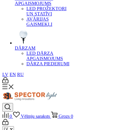
APGAISMOJUMS
LED PROŽEKTORI
UN STATĪVI
AVĀRIJAS
GAISMEKĻI
DĀRZAM
LED DĀRZA
APGAISMOJUMS
DĀRZA PIEDERUMI
LV
EN
RU
0
Vēlmju saraksts
Grozs
0