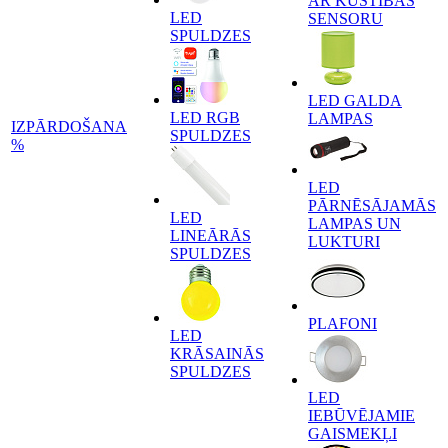
AR KUSTĪBAS
LED
SENSORU
SPULDZES
LED GALDA
LED RGB
LAMPAS
IZPĀRDOŠANA
SPULDZES
%
LED
PĀRNĒSĀJAMĀS
LED
LAMPAS UN
LINEĀRĀS
LUKTURI
SPULDZES
PLAFONI
LED
KRĀSAINĀS
SPULDZES
LED
IEBŪVĒJAMIE
GAISMEKĻI