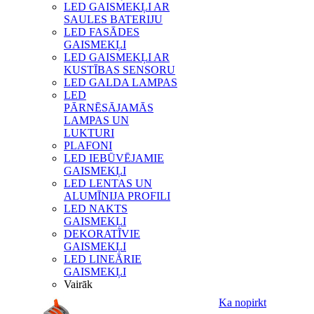
LED GAISMEKĻI AR
SAULES BATERIJU
LED FASĀDES
GAISMEKĻI
LED GAISMEKĻI AR
KUSTĪBAS SENSORU
LED GALDA LAMPAS
LED
PĀRNĒSĀJAMĀS
LAMPAS UN
LUKTURI
PLAFONI
LED IEBŪVĒJAMIE
GAISMEKĻI
LED LENTAS UN
ALUMĪNIJA PROFILI
LED NAKTS
GAISMEKĻI
DEKORATĪVIE
GAISMEKĻI
LED LINEĀRIE
GAISMEKĻI
Vairāk
Ka nopirkt