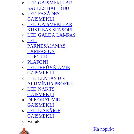
LED GAISMEKĻI AR
SAULES BATERIJU
LED FASĀDES
GAISMEKĻI
LED GAISMEKĻI AR
KUSTĪBAS SENSORU
LED GALDA LAMPAS
LED
PĀRNĒSĀJAMĀS
LAMPAS UN
LUKTURI
PLAFONI
LED IEBŪVĒJAMIE
GAISMEKĻI
LED LENTAS UN
ALUMĪNIJA PROFILI
LED NAKTS
GAISMEKĻI
DEKORATĪVIE
GAISMEKĻI
LED LINEĀRIE
GAISMEKĻI
Vairāk
Ka nopirkt