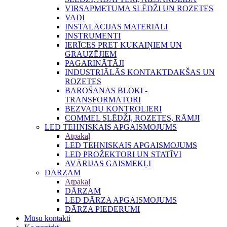
VIRSAPMETUMA SLĒDŽI UN ROZETES
VADI
INSTALĀCIJAS MATERIĀLI
INSTRUMENTI
IERĪCES PRET KUKAIŅIEM UN
GRAUZĒJIEM
PAGARINĀTĀJI
INDUSTRIĀLĀS KONTAKTDAKŠAS UN
ROZETES
BAROŠANAS BLOKI -
TRANSFORMĀTORI
BEZVADU KONTROLIERI
COMMEL SLĒDŽI, ROZETES, RĀMJI
LED TEHNISKAIS APGAISMOJUMS
Atpakaļ
LED TEHNISKAIS APGAISMOJUMS
LED PROŽEKTORI UN STATĪVI
AVĀRIJAS GAISMEKĻI
DĀRZAM
Atpakaļ
DĀRZAM
LED DĀRZA APGAISMOJUMS
DĀRZA PIEDERUMI
Mūsu kontakti