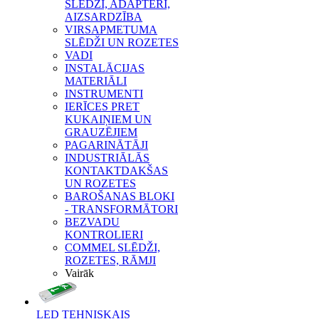
SLĒDŽI, ADAPTERI,
AIZSARDZĪBA
VIRSAPMETUMA
SLĒDŽI UN ROZETES
VADI
INSTALĀCIJAS
MATERIĀLI
INSTRUMENTI
IERĪCES PRET
KUKAIŅIEM UN
GRAUZĒJIEM
PAGARINĀTĀJI
INDUSTRIĀLĀS
KONTAKTDAKŠAS
UN ROZETES
BAROŠANAS BLOKI
- TRANSFORMĀTORI
BEZVADU
KONTROLIERI
COMMEL SLĒDŽI,
ROZETES, RĀMJI
Vairāk
LED TEHNISKAIS