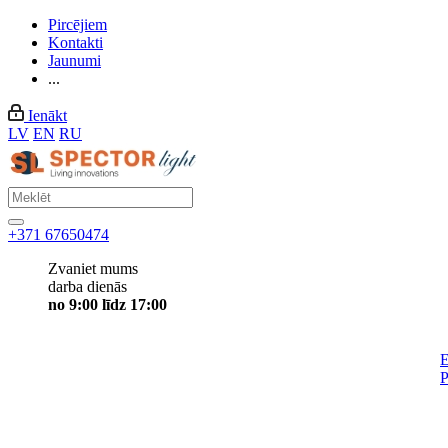
Pircējiem
Kontakti
Jaunumi
...
Ienākt
LV
EN
RU
+371 67650474
Zvaniet mums
darba dienās
no 9:00 līdz 17:00