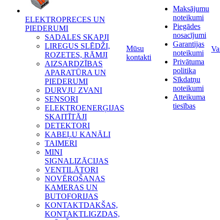
Maksājumu
noteikumi
ELEKTROPRECES UN
Piegādes
PIEDERUMI
nosacījumi
SADALES SKAPJI
Garantijas
LIREGUS SLĒDŽI,
Mūsu
Va
noteikumi
ROZETES, RĀMJI
kontakti
Privātuma
AIZSARDZĪBAS
politika
APARATŪRA UN
Sīkdatņu
PIEDERUMI
noteikumi
DURVJU ZVANI
Atteikuma
SENSORI
tiesības
ELEKTROENERĢIJAS
SKAITĪTĀJI
DETEKTORI
KABEĻU KANĀLI
TAIMERI
MINI
SIGNALIZĀCIJAS
VENTILĀTORI
NOVĒROŠANAS
KAMERAS UN
BUTOFORIJAS
KONTAKTDAKŠAS,
KONTAKTLIGZDAS,