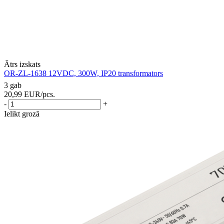
Ātrs izskats
OR-ZL-1638 12VDC, 300W, IP20 transformators
3 gab
20,99
EUR
/pcs.
-
+
Ielikt grozā