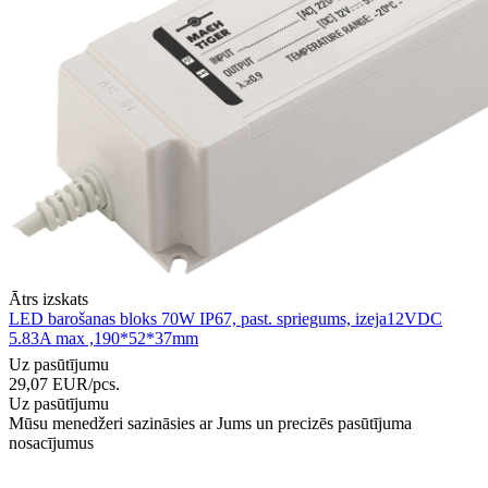
Ātrs izskats
LED barošanas bloks 70W IP67, past. spriegums, izeja12VDC
5.83A max ,190*52*37mm
Uz pasūtījumu
29,07
EUR
/pcs.
Uz pasūtījumu
Mūsu menedžeri sazināsies ar Jums un precizēs pasūtījuma
nosacījumus