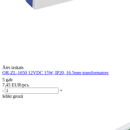
Ātrs izskats
OR-ZL-1650 12VDC 15W, IP20, 16.5mm transformators
5 gab
7,45
EUR
/pcs.
-
+
Ielikt grozā