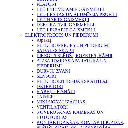
PLAFONI
LED IEBŪVĒJAMIE GAISMEKĻI
LED LENTAS UN ALUMĪNIJA PROFILI
LED NAKTS GAISMEKĻI
DEKORATĪVIE GAISMEKĻI
LED LINEĀRIE GAISMEKĻI
ELEKTROPRECES UN PIEDERUMI
Atpakaļ
ELEKTROPRECES UN PIEDERUMI
SADALES SKAPJI
LIREGUS SLĒDŽI, ROZETES, RĀMJI
AIZSARDZĪBAS APARATŪRA UN
PIEDERUMI
DURVJU ZVANI
SENSORI
ELEKTROENERĢIJAS SKAITĪTĀJI
DETEKTORI
KABEĻU KANĀLI
TAIMERI
MINI SIGNALIZĀCIJAS
VENTILĀTORI
NOVĒROŠANAS KAMERAS UN
BUTOFORIJAS
KONTAKTDAKŠAS, KONTAKTLIGZDAS,
SLĒDŽI, ADAPTERI, AIZSARDZĪBA