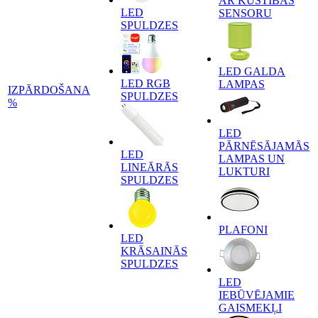
AR KUSTĪBAS
LED
SENSORU
SPULDZES
LED GALDA
LED RGB
LAMPAS
IZPĀRDOŠANA
SPULDZES
%
LED
PĀRNĒSĀJAMĀS
LED
LAMPAS UN
LINEĀRĀS
LUKTURI
SPULDZES
PLAFONI
LED
KRĀSAINĀS
SPULDZES
LED
IEBŪVĒJAMIE
GAISMEKĻI