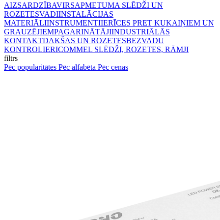
AIZSARDZĪBA
VIRSAPMETUMA SLĒDŽI UN
ROZETES
VADI
INSTALĀCIJAS
MATERIĀLI
INSTRUMENTI
IERĪCES PRET KUKAIŅIEM UN
GRAUZĒJIEM
PAGARINĀTĀJI
INDUSTRIĀLĀS
KONTAKTDAKŠAS UN ROZETES
BEZVADU
KONTROLIERI
COMMEL SLĒDŽI, ROZETES, RĀMJI
filtrs
Pēc popularitātes
Pēc alfabēta
Pēc cenas