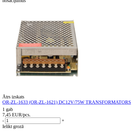
nosacījumus
Ātrs izskats
OR-ZL-1633 (OR-ZL-1621) DC12V/75W TRANSFORMATORS
1 gab
7,45
EUR
/pcs.
-
+
Ielikt grozā