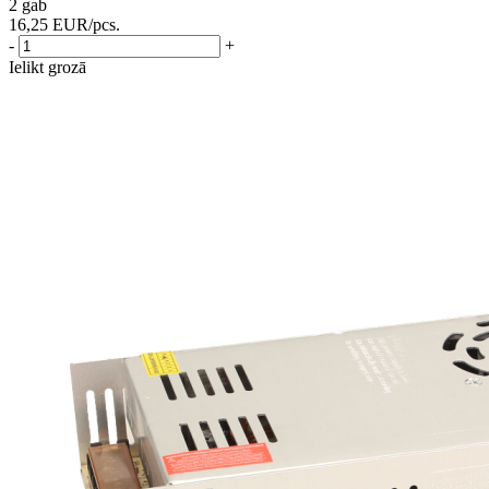
2 gab
16,25
EUR
/pcs.
-
+
Ielikt grozā