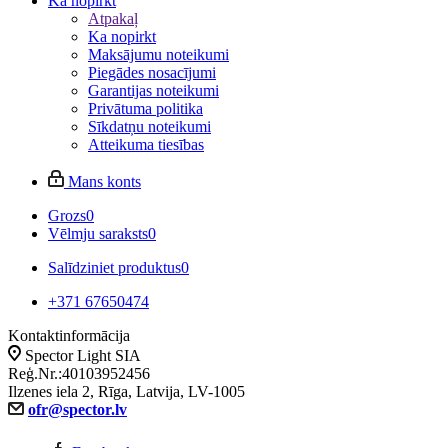
Ka nopirkt
Atpakaļ
Ka nopirkt
Maksājumu noteikumi
Piegādes nosacījumi
Garantijas noteikumi
Privātuma politika
Sīkdatņu noteikumi
Atteikuma tiesības
Mans konts
Grozs
0
Vēlmju saraksts
0
Salīdziniet produktus
0
+371 67650474
Kontaktinformācija
Spector Light SIA
Reģ.Nr.:40103952456
Ilzenes iela 2, Rīga, Latvija, LV-1005
ofr@spector.lv