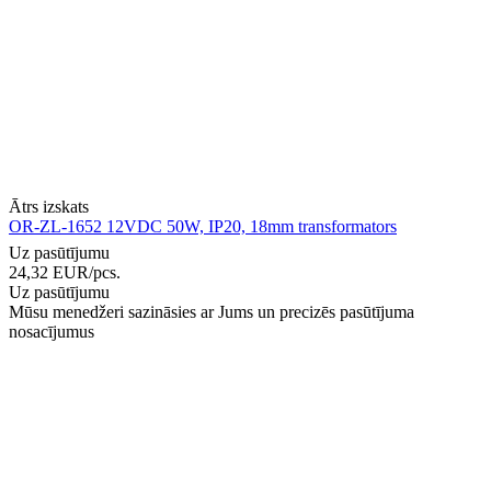
Ātrs izskats
OR-ZL-1652 12VDC 50W, IP20, 18mm transformators
Uz pasūtījumu
24,32
EUR
/pcs.
Uz pasūtījumu
Mūsu menedžeri sazināsies ar Jums un precizēs pasūtījuma
nosacījumus