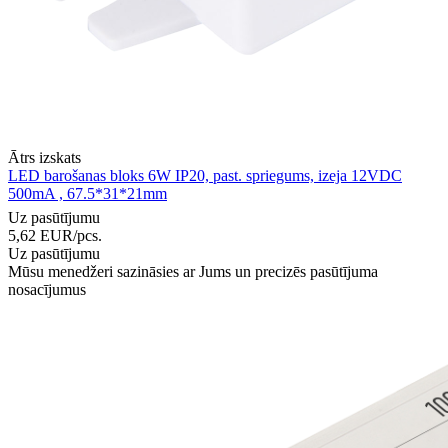
Ātrs izskats
LED barošanas bloks 6W IP20, past. spriegums, izeja 12VDC
500mA , 67.5*31*21mm
Uz pasūtījumu
5,62
EUR
/pcs.
Uz pasūtījumu
Mūsu menedžeri sazināsies ar Jums un precizēs pasūtījuma
nosacījumus