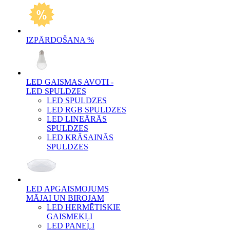
IZPĀRDOŠANA %
LED GAISMAS AVOTI -
LED SPULDZES
LED SPULDZES
LED RGB SPULDZES
LED LINEĀRĀS
SPULDZES
LED KRĀSAINĀS
SPULDZES
LED APGAISMOJUMS
MĀJAI UN BIROJAM
LED HERMĒTISKIE
GAISMEKĻI
LED PANEĻI