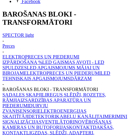
Facebook
BAROŠANAS BLOKI -
TRANSFORMĀTORI
SPECTOR light
-
Preces
-
ELEKTROPRECES UN PIEDERUMI
IZPĀRDOŠANA %
LED GAISMAS AVOTI - LED
SPULDZES
LED APGAISMOJUMS MĀJAI UN
BIROJAM
ELEKTROPRECES UN PIEDERUMI
LED
TEHNISKAIS APGAISMOJUMS
DĀRZAM
-
BAROŠANAS BLOKI - TRANSFORMĀTORI
SADALES SKAPJI
LIREGUS SLĒDŽI, ROZETES,
RĀMJI
AIZSARDZĪBAS APARATŪRA UN
PIEDERUMI
DURVJU
ZVANI
SENSORI
ELEKTROENERĢIJAS
SKAITĪTĀJI
DETEKTORI
KABEĻU KANĀLI
TAIMERI
MINI
SIGNALIZĀCIJAS
VENTILĀTORI
NOVĒROŠANAS
KAMERAS UN BUTOFORIJAS
KONTAKTDAKŠAS,
KONTAKTLIGZDAS, SLĒDŽI, ADAPTERI,