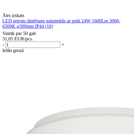
Ātrs izskats
LED griestu dimējams gaismeklis ar pulti 24W 1600Lm 3000-
6500K φ390mm IP44 (10)
Vairāk par 50 gab
31,05
EUR
/pcs.
-
+
Ielikt grozā