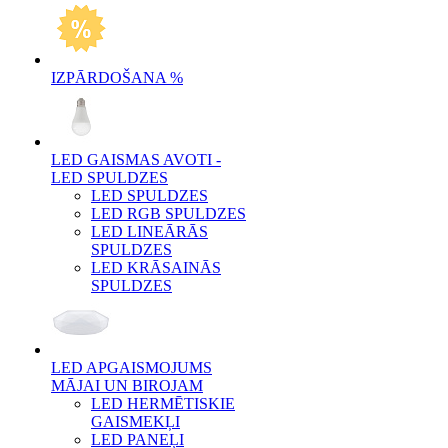
IZPĀRDOŠANA %
LED GAISMAS AVOTI -
LED SPULDZES
LED SPULDZES
LED RGB SPULDZES
LED LINEĀRĀS
SPULDZES
LED KRĀSAINĀS
SPULDZES
LED APGAISMOJUMS
MĀJAI UN BIROJAM
LED HERMĒTISKIE
GAISMEKĻI
LED PANEĻI