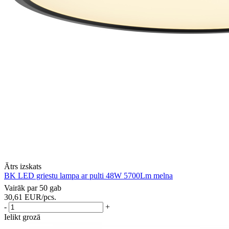
Ātrs izskats
BK LED griestu lampa ar pulti 48W 5700Lm melna
Vairāk par 50 gab
30,61
EUR
/pcs.
-
+
Ielikt grozā