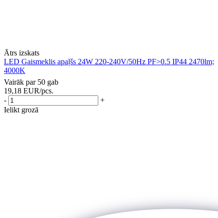
Ātrs izskats
LED Gaismeklis apaļšs 24W 220-240V/50Hz PF>0.5 IP44 2470lm;
4000K
Vairāk par 50 gab
19,18
EUR
/pcs.
-
+
Ielikt grozā