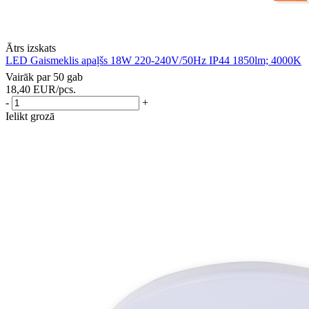
Ātrs izskats
LED Gaismeklis apaļšs 18W 220-240V/50Hz IP44 1850lm; 4000K
Vairāk par 50 gab
18,40
EUR
/pcs.
-
+
Ielikt grozā