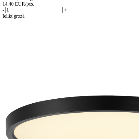
14,40
EUR
/pcs.
-
+
Ielikt grozā