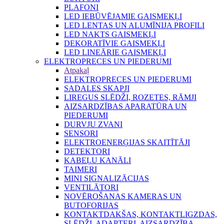
PLAFONI
LED IEBŪVĒJAMIE GAISMEKĻI
LED LENTAS UN ALUMĪNIJA PROFILI
LED NAKTS GAISMEKĻI
DEKORATĪVIE GAISMEKĻI
LED LINEĀRIE GAISMEKĻI
ELEKTROPRECES UN PIEDERUMI
Atpakaļ
ELEKTROPRECES UN PIEDERUMI
SADALES SKAPJI
LIREGUS SLĒDŽI, ROZETES, RĀMJI
AIZSARDZĪBAS APARATŪRA UN
PIEDERUMI
DURVJU ZVANI
SENSORI
ELEKTROENERĢIJAS SKAITĪTĀJI
DETEKTORI
KABEĻU KANĀLI
TAIMERI
MINI SIGNALIZĀCIJAS
VENTILĀTORI
NOVĒROŠANAS KAMERAS UN
BUTOFORIJAS
KONTAKTDAKŠAS, KONTAKTLIGZDAS,
SLĒDŽI, ADAPTERI, AIZSARDZĪBA