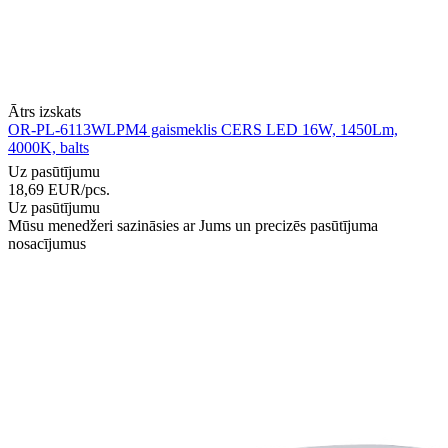
Ātrs izskats
OR-PL-6113WLPM4 gaismeklis CERS LED 16W, 1450Lm,
4000K, balts
Uz pasūtījumu
18,69
EUR
/pcs.
Uz pasūtījumu
Mūsu menedžeri sazināsies ar Jums un precizēs pasūtījuma
nosacījumus