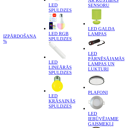
AR KUSTĪBAS
LED
SENSORU
SPULDZES
LED GALDA
LED RGB
LAMPAS
IZPĀRDOŠANA
SPULDZES
%
LED
PĀRNĒSĀJAMĀS
LED
LAMPAS UN
LINEĀRĀS
LUKTURI
SPULDZES
PLAFONI
LED
KRĀSAINĀS
SPULDZES
LED
IEBŪVĒJAMIE
GAISMEKĻI