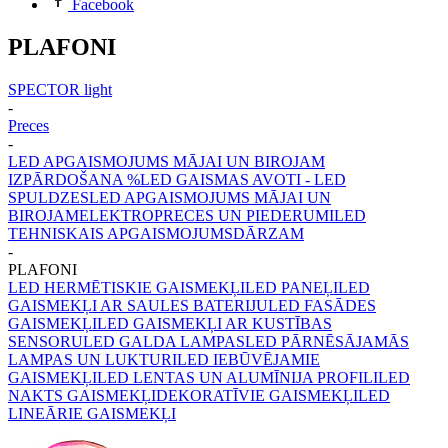
Facebook
PLAFONI
SPECTOR light
-
Preces
-
LED APGAISMOJUMS MĀJAI UN BIROJAM
IZPĀRDOŠANA %
LED GAISMAS AVOTI - LED
SPULDZES
LED APGAISMOJUMS MĀJAI UN
BIROJAM
ELEKTROPRECES UN PIEDERUMI
LED
TEHNISKAIS APGAISMOJUMS
DĀRZAM
-
PLAFONI
LED HERMĒTISKIE GAISMEKĻI
LED PANEĻI
LED
GAISMEKĻI AR SAULES BATERIJU
LED FASĀDES
GAISMEKĻI
LED GAISMEKĻI AR KUSTĪBAS
SENSORU
LED GALDA LAMPAS
LED PĀRNĒSĀJAMĀS
LAMPAS UN LUKTURI
LED IEBŪVĒJAMIE
GAISMEKĻI
LED LENTAS UN ALUMĪNIJA PROFILI
LED
NAKTS GAISMEKĻI
DEKORATĪVIE GAISMEKĻI
LED
LINEĀRIE GAISMEKĻI