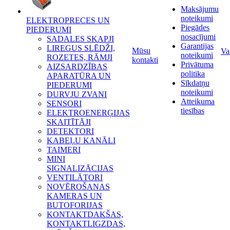
Maksājumu
noteikumi
ELEKTROPRECES UN
Piegādes
PIEDERUMI
nosacījumi
SADALES SKAPJI
Garantijas
LIREGUS SLĒDŽI,
Mūsu
Va
noteikumi
ROZETES, RĀMJI
kontakti
Privātuma
AIZSARDZĪBAS
politika
APARATŪRA UN
Sīkdatņu
PIEDERUMI
noteikumi
DURVJU ZVANI
Atteikuma
SENSORI
tiesības
ELEKTROENERĢIJAS
SKAITĪTĀJI
DETEKTORI
KABEĻU KANĀLI
TAIMERI
MINI
SIGNALIZĀCIJAS
VENTILĀTORI
NOVĒROŠANAS
KAMERAS UN
BUTOFORIJAS
KONTAKTDAKŠAS,
KONTAKTLIGZDAS,