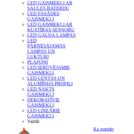
LED GAISMEKĻI AR
SAULES BATERIJU
LED FASĀDES
GAISMEKĻI
LED GAISMEKĻI AR
KUSTĪBAS SENSORU
LED GALDA LAMPAS
LED
PĀRNĒSĀJAMĀS
LAMPAS UN
LUKTURI
PLAFONI
LED IEBŪVĒJAMIE
GAISMEKĻI
LED LENTAS UN
ALUMĪNIJA PROFILI
LED NAKTS
GAISMEKĻI
DEKORATĪVIE
GAISMEKĻI
LED LINEĀRIE
GAISMEKĻI
Vairāk
Ka nopirkt