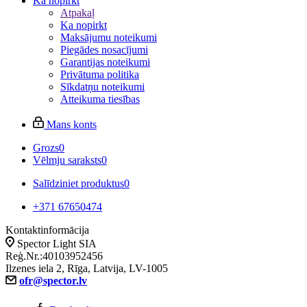
Ka nopirkt
Atpakaļ
Ka nopirkt
Maksājumu noteikumi
Piegādes nosacījumi
Garantijas noteikumi
Privātuma politika
Sīkdatņu noteikumi
Atteikuma tiesības
Mans konts
Grozs
0
Vēlmju saraksts
0
Salīdziniet produktus
0
+371 67650474
Kontaktinformācija
Spector Light SIA
Reģ.Nr.:40103952456
Ilzenes iela 2, Rīga, Latvija, LV-1005
ofr@spector.lv