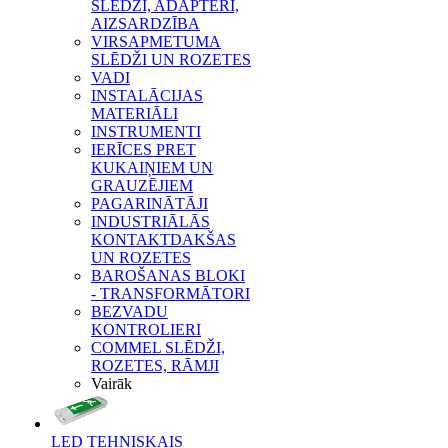
SLĒDŽI, ADAPTERI,
AIZSARDZĪBA
VIRSAPMETUMA
SLĒDŽI UN ROZETES
VADI
INSTALĀCIJAS
MATERIĀLI
INSTRUMENTI
IERĪCES PRET
KUKAIŅIEM UN
GRAUZĒJIEM
PAGARINĀTĀJI
INDUSTRIĀLĀS
KONTAKTDAKŠAS
UN ROZETES
BAROŠANAS BLOKI
- TRANSFORMĀTORI
BEZVADU
KONTROLIERI
COMMEL SLĒDŽI,
ROZETES, RĀMJI
Vairāk
LED TEHNISKAIS