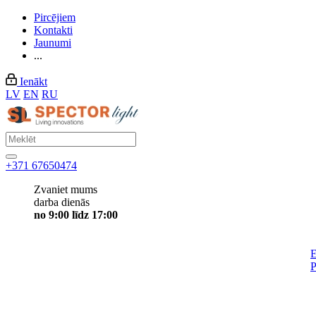
Pircējiem
Kontakti
Jaunumi
...
Ienākt
LV
EN
RU
+371 67650474
Zvaniet mums
darba dienās
no 9:00 līdz 17:00