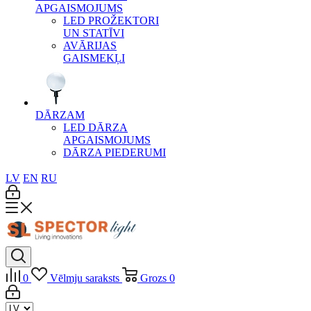
APGAISMOJUMS
LED PROŽEKTORI
UN STATĪVI
AVĀRIJAS
GAISMEKĻI
DĀRZAM
LED DĀRZA
APGAISMOJUMS
DĀRZA PIEDERUMI
LV
EN
RU
0
Vēlmju saraksts
Grozs
0