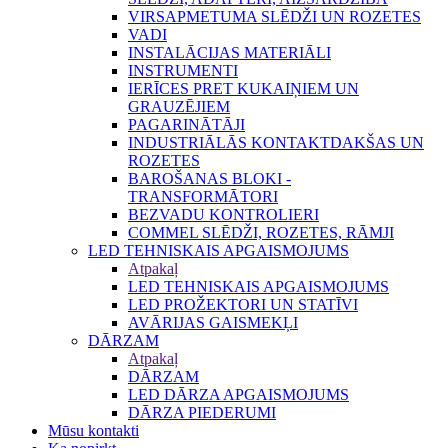
VIRSAPMETUMA SLĒDŽI UN ROZETES
VADI
INSTALĀCIJAS MATERIĀLI
INSTRUMENTI
IERĪCES PRET KUKAIŅIEM UN
GRAUZĒJIEM
PAGARINĀTĀJI
INDUSTRIĀLĀS KONTAKTDAKŠAS UN
ROZETES
BAROŠANAS BLOKI -
TRANSFORMĀTORI
BEZVADU KONTROLIERI
COMMEL SLĒDŽI, ROZETES, RĀMJI
LED TEHNISKAIS APGAISMOJUMS
Atpakaļ
LED TEHNISKAIS APGAISMOJUMS
LED PROŽEKTORI UN STATĪVI
AVĀRIJAS GAISMEKĻI
DĀRZAM
Atpakaļ
DĀRZAM
LED DĀRZA APGAISMOJUMS
DĀRZA PIEDERUMI
Mūsu kontakti