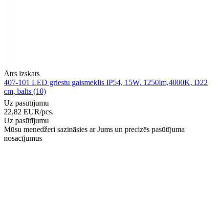
Ātrs izskats
407-101 LED griestu gaismeklis IP54, 15W, 1250lm,4000K, D22
cm, balts (10)
Uz pasūtījumu
22,82
EUR
/pcs.
Uz pasūtījumu
Mūsu menedžeri sazināsies ar Jums un precizēs pasūtījuma
nosacījumus