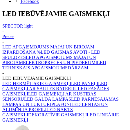
Facebook
LED IEBŪVĒJAMIE GAISMEKĻI
SPECTOR light
-
Preces
-
LED APGAISMOJUMS MĀJAI UN BIROJAM
IZPĀRDOŠANA %
LED GAISMAS AVOTI - LED
SPULDZES
LED APGAISMOJUMS MĀJAI UN
BIROJAM
ELEKTROPRECES UN PIEDERUMI
LED
TEHNISKAIS APGAISMOJUMS
DĀRZAM
-
LED IEBŪVĒJAMIE GAISMEKĻI
LED HERMĒTISKIE GAISMEKĻI
LED PANEĻI
LED
GAISMEKĻI AR SAULES BATERIJU
LED FASĀDES
GAISMEKĻI
LED GAISMEKĻI AR KUSTĪBAS
SENSORU
LED GALDA LAMPAS
LED PĀRNĒSĀJAMĀS
LAMPAS UN LUKTURI
PLAFONI
LED LENTAS UN
ALUMĪNIJA PROFILI
LED NAKTS
GAISMEKĻI
DEKORATĪVIE GAISMEKĻI
LED LINEĀRIE
GAISMEKĻI