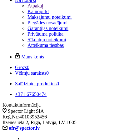
Ka nopirkt
Atpakaļ
Ka nopirkt
Maksājumu noteikumi
Piegādes nosacījumi
Garantijas noteikumi
Privātuma politika
Sīkdatņu noteikumi
Atteikuma tiesības
Mans konts
Grozs
0
Vēlmju saraksts
0
Salīdziniet produktus
0
+371 67650474
Kontaktinformācija
Spector Light SIA
Reģ.Nr.:40103952456
Ilzenes iela 2, Rīga, Latvija, LV-1005
ofr@spector.lv