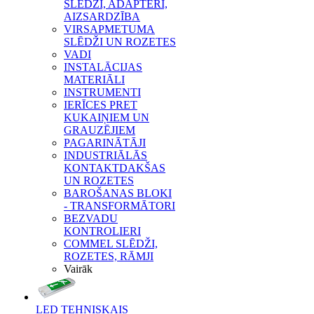
SLĒDŽI, ADAPTERI,
AIZSARDZĪBA
VIRSAPMETUMA
SLĒDŽI UN ROZETES
VADI
INSTALĀCIJAS
MATERIĀLI
INSTRUMENTI
IERĪCES PRET
KUKAIŅIEM UN
GRAUZĒJIEM
PAGARINĀTĀJI
INDUSTRIĀLĀS
KONTAKTDAKŠAS
UN ROZETES
BAROŠANAS BLOKI
- TRANSFORMĀTORI
BEZVADU
KONTROLIERI
COMMEL SLĒDŽI,
ROZETES, RĀMJI
Vairāk
LED TEHNISKAIS