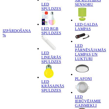
AR KUSTĪBAS
LED
SENSORU
SPULDZES
LED GALDA
LED RGB
LAMPAS
IZPĀRDOŠANA
SPULDZES
%
LED
PĀRNĒSĀJAMĀS
LED
LAMPAS UN
LINEĀRĀS
LUKTURI
SPULDZES
PLAFONI
LED
KRĀSAINĀS
SPULDZES
LED
IEBŪVĒJAMIE
GAISMEKĻI