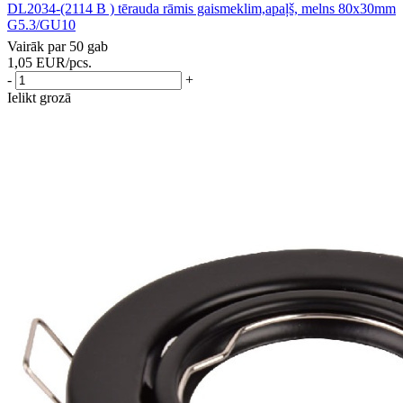
DL2034-(2114 B ) tērauda rāmis gaismeklim,apaļš, melns 80x30mm
G5.3/GU10
Vairāk par 50 gab
1,05
EUR
/pcs.
-
+
Ielikt grozā