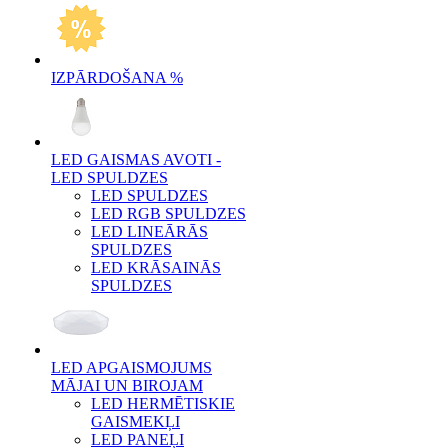
IZPĀRDOŠANA %
LED GAISMAS AVOTI -
LED SPULDZES
LED SPULDZES
LED RGB SPULDZES
LED LINEĀRĀS
SPULDZES
LED KRĀSAINĀS
SPULDZES
LED APGAISMOJUMS
MĀJAI UN BIROJAM
LED HERMĒTISKIE
GAISMEKĻI
LED PANEĻI