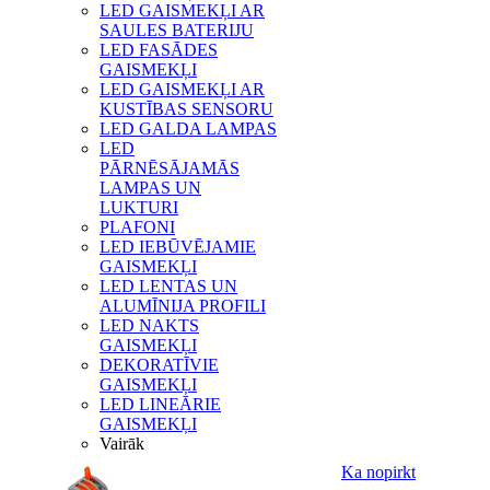
LED GAISMEKĻI AR
SAULES BATERIJU
LED FASĀDES
GAISMEKĻI
LED GAISMEKĻI AR
KUSTĪBAS SENSORU
LED GALDA LAMPAS
LED
PĀRNĒSĀJAMĀS
LAMPAS UN
LUKTURI
PLAFONI
LED IEBŪVĒJAMIE
GAISMEKĻI
LED LENTAS UN
ALUMĪNIJA PROFILI
LED NAKTS
GAISMEKĻI
DEKORATĪVIE
GAISMEKĻI
LED LINEĀRIE
GAISMEKĻI
Vairāk
Ka nopirkt