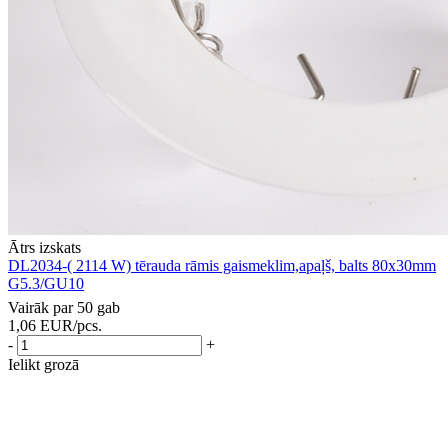
Ātrs izskats
DL2034-( 2114 W) tērauda rāmis gaismeklim,apaļš, balts 80x30mm
G5.3/GU10
Vairāk par 50 gab
1,06
EUR
/pcs.
-
+
Ielikt grozā