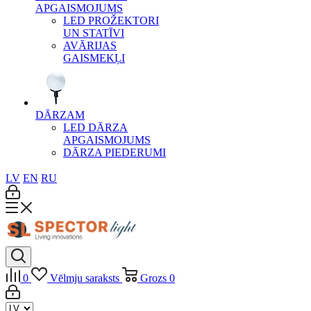
APGAISMOJUMS
LED PROŽEKTORI
UN STATĪVI
AVĀRIJAS
GAISMEKĻI
DĀRZAM
LED DĀRZA
APGAISMOJUMS
DĀRZA PIEDERUMI
LV
EN
RU
0
Vēlmju saraksts
Grozs
0