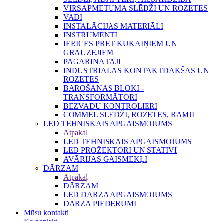
VIRSAPMETUMA SLĒDŽI UN ROZETES
VADI
INSTALĀCIJAS MATERIĀLI
INSTRUMENTI
IERĪCES PRET KUKAIŅIEM UN
GRAUZĒJIEM
PAGARINĀTĀJI
INDUSTRIĀLĀS KONTAKTDAKŠAS UN
ROZETES
BAROŠANAS BLOKI -
TRANSFORMĀTORI
BEZVADU KONTROLIERI
COMMEL SLĒDŽI, ROZETES, RĀMJI
LED TEHNISKAIS APGAISMOJUMS
Atpakaļ
LED TEHNISKAIS APGAISMOJUMS
LED PROŽEKTORI UN STATĪVI
AVĀRIJAS GAISMEKĻI
DĀRZAM
Atpakaļ
DĀRZAM
LED DĀRZA APGAISMOJUMS
DĀRZA PIEDERUMI
Mūsu kontakti