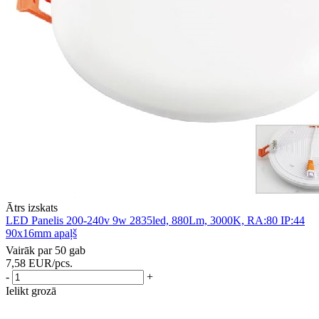
Ātrs izskats
LED Panelis 200-240v 9w 2835led, 880Lm, 3000K, RA:80 IP:44
90x16mm apaļš
Vairāk par 50 gab
7,58
EUR
/pcs.
-
+
Ielikt grozā