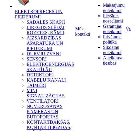
Maksājumu
noteikumi
ELEKTROPRECES UN
Piegādes
PIEDERUMI
nosacījumi
SADALES SKAPJI
Garantijas
LIREGUS SLĒDŽI,
Mūsu
Va
noteikumi
ROZETES, RĀMJI
kontakti
Privātuma
AIZSARDZĪBAS
politika
APARATŪRA UN
Sīkdatņu
PIEDERUMI
noteikumi
DURVJU ZVANI
Atteikuma
SENSORI
tiesības
ELEKTROENERĢIJAS
SKAITĪTĀJI
DETEKTORI
KABEĻU KANĀLI
TAIMERI
MINI
SIGNALIZĀCIJAS
VENTILĀTORI
NOVĒROŠANAS
KAMERAS UN
BUTOFORIJAS
KONTAKTDAKŠAS,
KONTAKTLIGZDAS,