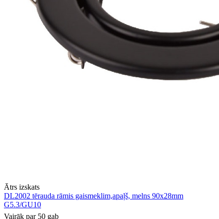
Ātrs izskats
DL2002 tērauda rāmis gaismeklim,apaļš, melns 90x28mm
G5.3/GU10
Vairāk par 50 gab