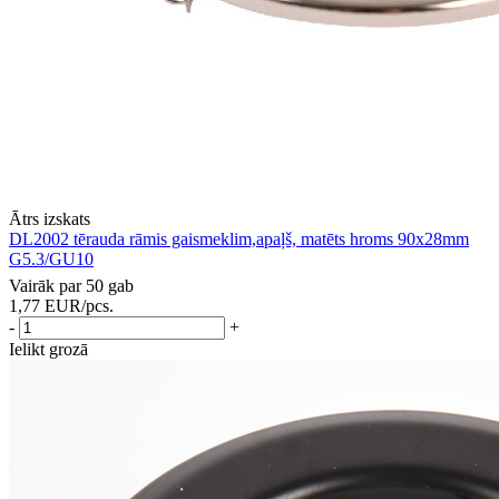
Ātrs izskats
DL2002 tērauda rāmis gaismeklim,apaļš, matēts hroms 90x28mm
G5.3/GU10
Vairāk par 50 gab
1,77
EUR
/pcs.
-
+
Ielikt grozā