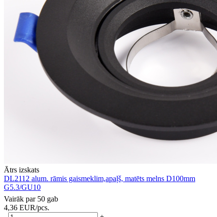
Ātrs izskats
DL2112 alum. rāmis gaismeklim,apaļš, matēts melns D100mm
G5.3/GU10
Vairāk par 50 gab
4,36
EUR
/pcs.
-
+