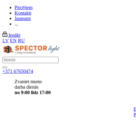
Pircējiem
Kontakti
Jaunumi
...
Ienākt
LV
EN
RU
+371 67650474
Zvaniet mums
darba dienās
no 9:00 līdz 17:00