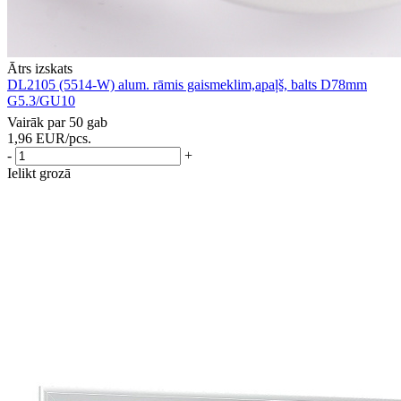
Ātrs izskats
DL2105 (5514-W) alum. rāmis gaismeklim,apaļš, balts D78mm
G5.3/GU10
Vairāk par 50 gab
1,96
EUR
/pcs.
-
+
Ielikt grozā