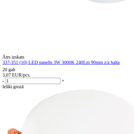
Ātrs izskats
337-351 (10) LED panelis 3W 3000K 240Lm 90mm z/a balta
20 gab
3,07
EUR
/pcs.
-
+
Ielikt grozā