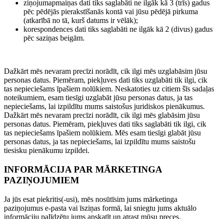
ziņojumapmaiņas dati tiks saglabāti ne ilgāk kā 3 (trīs) gadus
pēc pēdējās pierakstīšanās kontā vai jūsu pēdējā pirkuma
(atkarībā no tā, kurš datums ir vēlāk);
korespondences dati tiks saglabāti ne ilgāk kā 2 (divus) gadus
pēc saziņas beigām.
Dažkārt mēs nevaram precīzi norādīt, cik ilgi mēs uzglabāsim jūsu
personas datus. Piemēram, piekļuves dati tiks uzglabāti tik ilgi, cik
tas nepieciešams īpašiem nolūkiem. Neskatoties uz citiem šīs sadaļas
noteikumiem, esam tiesīgi uzglabāt jūsu personas datus, ja tas
nepieciešams, lai izpildītu mums saistošus juridiskos pienākumus.
Dažkārt mēs nevaram precīzi norādīt, cik ilgi mēs glabāsim jūsu
personas datus. Piemēram, piekļuves dati tiks saglabāti tik ilgi, cik
tas nepieciešams īpašiem nolūkiem. Mēs esam tiesīgi glabāt jūsu
personas datus, ja tas nepieciešams, lai izpildītu mums saistošu
tiesisku pienākumu izpildei.
INFORMĀCIJA PAR MĀRKETINGA
PAZIŅOJUMIEM
Ja jūs esat piekritis(-usi), mēs nosūtīsim jums mārketinga
paziņojumus e-pasta vai īsziņas formā, lai sniegtu jums aktuālo
informāciju palīdzētu jums apskatīt un atrast mūsu preces.