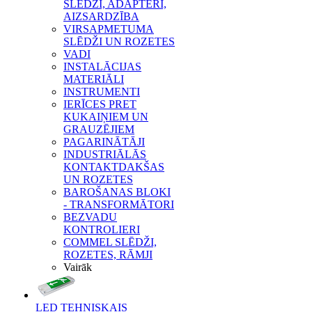
SLĒDŽI, ADAPTERI,
AIZSARDZĪBA
VIRSAPMETUMA
SLĒDŽI UN ROZETES
VADI
INSTALĀCIJAS
MATERIĀLI
INSTRUMENTI
IERĪCES PRET
KUKAIŅIEM UN
GRAUZĒJIEM
PAGARINĀTĀJI
INDUSTRIĀLĀS
KONTAKTDAKŠAS
UN ROZETES
BAROŠANAS BLOKI
- TRANSFORMĀTORI
BEZVADU
KONTROLIERI
COMMEL SLĒDŽI,
ROZETES, RĀMJI
Vairāk
LED TEHNISKAIS