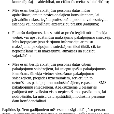
kontrolējošajai sabiedrībai, un citām tās meitas sabiedrībām);
Mēs esam tiesīgi atklāt jūsu personas datus mūsu
apdrošinātājiem un profesionālajiem konsultantiem, lai
pārvaldītu riskus, iegūtu profesionālu padomu vai iesniegtu,
īstenotu vai nodrošinātu aizsardzību prasību gadījumā;
Finanšu darījumus, kas saistīti ar preču iegādi mūsu tīmekļa
vietnē, var apstrādāt mūsu maksājumu pakalpojumu sniedzēji.
Mēs kopīgojam jūsu darījumu informāciju ar mūsu
maksājumu pakalpojumu sniedzējiem tikai tiktāl, cik tas
nepieciešams jūsu maksājumu, atmaksas un sūdzību
vajadzībām.
Mēs esam tiesīgi atklāt jūsu personas datus citiem
pakalpojumu sniedzējiem, lai sniegtu īpašus pakalpojumus.
Piemēram, tīmekļa vietnes viesošanas pakalpojumu
sniedzējiem, piegādes uzņēmumiem, serveru un to
uzturēšanas pakalpojumu nodrošinātājiem, e-pasta un SMS
pakalpojumu sniedzējiem. Apakšuzņēmēju piesaistes
gadījumā mēs veiksim visus nepieciešamos pasākumus, lai
nodrošinātu, ka mūsu datu apstrādātāji nodrošina personas
datu konfidencialitāti.
Papildus īpašiem gadījumiem mēs esam tiesīgi atklāt jūsu personas