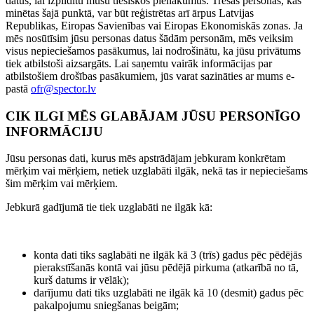
datus, lai izpildītu mūsu tiesiskos pienākumus. Trešās personas, kas
minētas šajā punktā, var būt reģistrētas arī ārpus Latvijas
Republikas, Eiropas Savienības vai Eiropas Ekonomiskās zonas. Ja
mēs nosūtīsim jūsu personas datus šādām personām, mēs veiksim
visus nepieciešamos pasākumus, lai nodrošinātu, ka jūsu privātums
tiek atbilstoši aizsargāts. Lai saņemtu vairāk informācijas par
atbilstošiem drošības pasākumiem, jūs varat sazināties ar mums e-
pastā
ofr@spector.lv
CIK ILGI MĒS GLABĀJAM JŪSU PERSONĪGO
INFORMĀCIJU
Jūsu personas dati, kurus mēs apstrādājam jebkuram konkrētam
mērķim vai mērķiem, netiek uzglabāti ilgāk, nekā tas ir nepieciešams
šim mērķim vai mērķiem.
Jebkurā gadījumā tie tiek uzglabāti ne ilgāk kā:
konta dati tiks saglabāti ne ilgāk kā 3 (trīs) gadus pēc pēdējās
pierakstīšanās kontā vai jūsu pēdējā pirkuma (atkarībā no tā,
kurš datums ir vēlāk);
darījumu dati tiks uzglabāti ne ilgāk kā 10 (desmit) gadus pēc
pakalpojumu sniegšanas beigām;