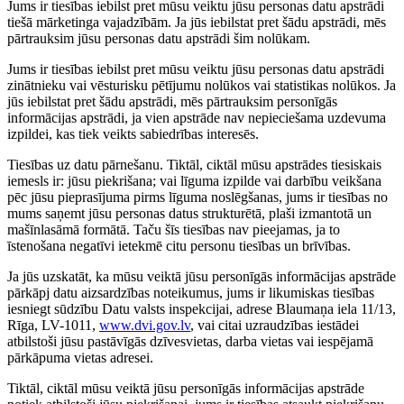
Jums ir tiesības iebilst pret mūsu veiktu jūsu personas datu apstrādi
tiešā mārketinga vajadzībām. Ja jūs iebilstat pret šādu apstrādi, mēs
pārtrauksim jūsu personas datu apstrādi šim nolūkam.
Jums ir tiesības iebilst pret mūsu veiktu jūsu personas datu apstrādi
zinātnieku vai vēsturisku pētījumu nolūkos vai statistikas nolūkos. Ja
jūs iebilstat pret šādu apstrādi, mēs pārtrauksim personīgās
informācijas apstrādi, ja vien apstrāde nav nepieciešama uzdevuma
izpildei, kas tiek veikts sabiedrības interesēs.
Tiesības uz datu pārnešanu. Tiktāl, ciktāl mūsu apstrādes tiesiskais
iemesls ir: jūsu piekrišana; vai līguma izpilde vai darbību veikšana
pēc jūsu pieprasījuma pirms līguma noslēgšanas, jums ir tiesības no
mums saņemt jūsu personas datus strukturētā, plaši izmantotā un
mašīnlasāmā formātā. Taču šīs tiesības nav pieejamas, ja to
īstenošana negatīvi ietekmē citu personu tiesības un brīvības.
Ja jūs uzskatāt, ka mūsu veiktā jūsu personīgās informācijas apstrāde
pārkāpj datu aizsardzības noteikumus, jums ir likumiskas tiesības
iesniegt sūdzību Datu valsts inspekcijai, adrese Blaumaņa iela 11/13,
Rīga, LV-1011,
www.dvi.gov.lv
, vai citai uzraudzības iestādei
atbilstoši jūsu pastāvīgās dzīvesvietas, darba vietas vai iespējamā
pārkāpuma vietas adresei.
Tiktāl, ciktāl mūsu veiktā jūsu personīgās informācijas apstrāde