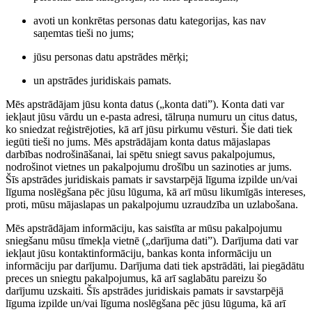
avoti un konkrētas personas datu kategorijas, kas nav
saņemtas tieši no jums;
jūsu personas datu apstrādes mērķi;
un apstrādes juridiskais pamats.
Mēs apstrādājam jūsu konta datus („konta dati”). Konta dati var
iekļaut jūsu vārdu un e-pasta adresi, tālruņa numuru un citus datus,
ko sniedzat reģistrējoties, kā arī jūsu pirkumu vēsturi. Šie dati tiek
iegūti tieši no jums. Mēs apstrādājam konta datus mājaslapas
darbības nodrošināšanai, lai spētu sniegt savus pakalpojumus,
nodrošinot vietnes un pakalpojumu drošību un sazinoties ar jums.
Šīs apstrādes juridiskais pamats ir savstarpējā līguma izpilde un/vai
līguma noslēgšana pēc jūsu lūguma, kā arī mūsu likumīgās intereses,
proti, mūsu mājaslapas un pakalpojumu uzraudzība un uzlabošana.
Mēs apstrādājam informāciju, kas saistīta ar mūsu pakalpojumu
sniegšanu mūsu tīmekļa vietnē („darījuma dati”). Darījuma dati var
iekļaut jūsu kontaktinformāciju, bankas konta informāciju un
informāciju par darījumu. Darījuma dati tiek apstrādāti, lai piegādātu
preces un sniegtu pakalpojumus, kā arī saglabātu pareizu šo
darījumu uzskaiti. Šīs apstrādes juridiskais pamats ir savstarpējā
līguma izpilde un/vai līguma noslēgšana pēc jūsu lūguma, kā arī