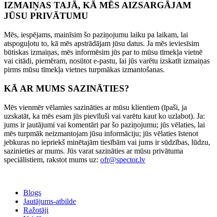
IZMAIŅAS TAJĀ, KĀ MĒS AIZSARGĀJAM
JŪSU PRIVĀTUMU
Mēs, iespējams, mainīsim šo paziņojumu laiku pa laikam, lai
atspoguļotu to, kā mēs apstrādājam jūsu datus. Ja mēs ieviesīsim
būtiskas izmaiņas, mēs informēsim jūs par to mūsu tīmekļa vietnē
vai citādi, piemēram, nosūtot e-pastu, lai jūs varētu izskatīt izmaiņas
pirms mūsu tīmekļa vietnes turpmākas izmantošanas.
KĀ AR MUMS SAZINĀTIES?
Mēs vienmēr vēlamies sazināties ar mūsu klientiem (īpaši, ja
uzskatāt, ka mēs esam jūs pievīluši vai varētu kaut ko uzlabot). Ja:
jums ir jautājumi vai komentāri par šo paziņojumu; jūs vēlaties, lai
mēs turpmāk neizmantojam jūsu informāciju; jūs vēlaties īstenot
jebkuras no iepriekš minētajām tiesībām vai jums ir sūdzības, lūdzu,
sazinieties ar mums. Jūs varat sazināties ar mūsu privātuma
speciālistiem, rakstot mums uz:
ofr@spector.lv
Blogs
Jautājums-atbilde
Ražotāji