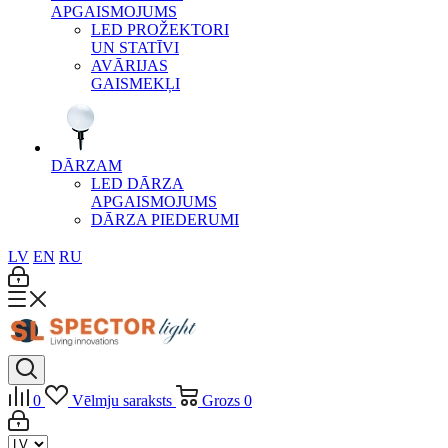
APGAISMOJUMS
LED PROŽEKTORI
UN STATĪVI
AVĀRIJAS
GAISMEKĻI
DĀRZAM
LED DĀRZA
APGAISMOJUMS
DĀRZA PIEDERUMI
LV
EN
RU
0
Vēlmju saraksts
Grozs
0