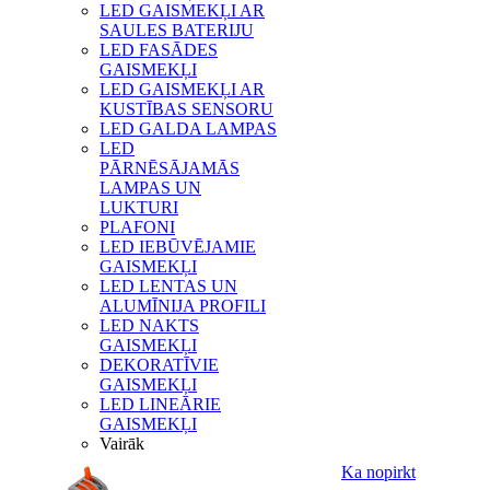
LED GAISMEKĻI AR
SAULES BATERIJU
LED FASĀDES
GAISMEKĻI
LED GAISMEKĻI AR
KUSTĪBAS SENSORU
LED GALDA LAMPAS
LED
PĀRNĒSĀJAMĀS
LAMPAS UN
LUKTURI
PLAFONI
LED IEBŪVĒJAMIE
GAISMEKĻI
LED LENTAS UN
ALUMĪNIJA PROFILI
LED NAKTS
GAISMEKĻI
DEKORATĪVIE
GAISMEKĻI
LED LINEĀRIE
GAISMEKĻI
Vairāk
Ka nopirkt