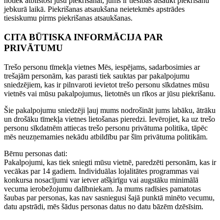
notiek atbilstoši jūsu piekrišanai, jums ir tiesības atsaukt piekrišanu
jebkurā laikā. Piekrišanas atsaukšana neietekmēs apstrādes
tiesiskumu pirms piekrišanas atsaukšanas.
CITA BŪTISKA INFORMĀCIJA PAR
PRIVĀTUMU
Trešo personu tīmekļa vietnes Mēs, iespējams, sadarbosimies ar
trešajām personām, kas parasti tiek sauktas par pakalpojumu
sniedzējiem, kas ir pilnvaroti ievietot trešo personu sīkdatnes mūsu
vietnēs vai mūsu pakalpojumus, lietotnēs un rīkos ar jūsu piekrišanu.
Šie pakalpojumu sniedzēji ļauj mums nodrošināt jums labāku, ātrāku
un drošāku tīmekļa vietnes lietošanas pieredzi. Ievērojiet, ka uz trešo
personu sīkdatnēm attiecas trešo personu privātuma politika, tāpēc
mēs neuzņemamies nekādu atbildību par šīm privātuma politikām.
Bērnu personas dati:
Pakalpojumi, kas tiek sniegti mūsu vietnē, paredzēti personām, kas ir
vecākas par 14 gadiem. Individuālas lojalitātes programmas vai
konkursa nosacījumi var ietver atšķirīgu vai augstāku minimālā
vecuma ierobežojumu dalībniekam. Ja mums radīsies pamatotas
šaubas par personas, kas nav sasniegusi šajā punktā minēto vecumu,
datu apstrādi, mēs šādus personas datus no datu bāzēm dzēsīsim.