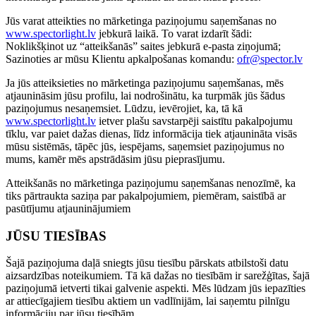
Jūs varat atteikties no mārketinga paziņojumu saņemšanas no
www.spectorlight.lv
jebkurā laikā. To varat izdarīt šādi:
Noklikšķinot uz “atteikšanās” saites jebkurā e-pasta ziņojumā;
Sazinoties ar mūsu Klientu apkalpošanas komandu:
ofr@spector.lv
Ja jūs atteiksieties no mārketinga paziņojumu saņemšanas, mēs
atjaunināsim jūsu profilu, lai nodrošinātu, ka turpmāk jūs šādus
paziņojumus nesaņemsiet. Lūdzu, ievērojiet, ka, tā kā
www.spectorlight.lv
ietver plašu savstarpēji saistītu pakalpojumu
tīklu, var paiet dažas dienas, līdz informācija tiek atjaunināta visās
mūsu sistēmās, tāpēc jūs, iespējams, saņemsiet paziņojumus no
mums, kamēr mēs apstrādāsim jūsu pieprasījumu.
Atteikšanās no mārketinga paziņojumu saņemšanas nenozīmē, ka
tiks pārtraukta saziņa par pakalpojumiem, piemēram, saistībā ar
pasūtījumu atjauninājumiem
JŪSU TIESĪBAS
Šajā paziņojuma daļā sniegts jūsu tiesību pārskats atbilstoši datu
aizsardzības noteikumiem. Tā kā dažas no tiesībām ir sarežģītas, šajā
paziņojumā ietverti tikai galvenie aspekti. Mēs lūdzam jūs iepazīties
ar attiecīgajiem tiesību aktiem un vadlīnijām, lai saņemtu pilnīgu
informāciju par jūsu tiesībām.