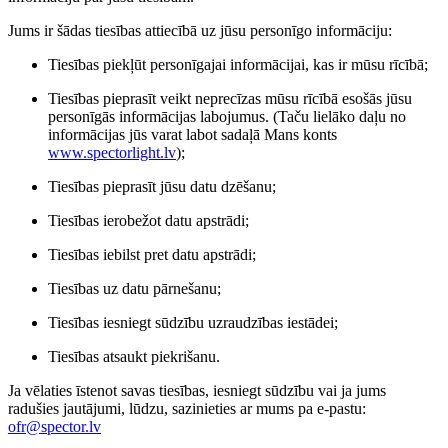
Jums ir šādas tiesības attiecībā uz jūsu personīgo informāciju:
Tiesības piekļūt personīgajai informācijai, kas ir mūsu rīcībā;
Tiesības pieprasīt veikt neprecīzas mūsu rīcībā esošās jūsu
personīgās informācijas labojumus. (Taču lielāko daļu no
informācijas jūs varat labot sadaļā Mans konts
www.spectorlight.lv
);
Tiesības pieprasīt jūsu datu dzēšanu;
Tiesības ierobežot datu apstrādi;
Tiesības iebilst pret datu apstrādi;
Tiesības uz datu pārnešanu;
Tiesības iesniegt sūdzību uzraudzības iestādei;
Tiesības atsaukt piekrišanu.
Ja vēlaties īstenot savas tiesības, iesniegt sūdzību vai ja jums
radušies jautājumi, lūdzu, sazinieties ar mums pa e-pastu:
ofr@spector.lv