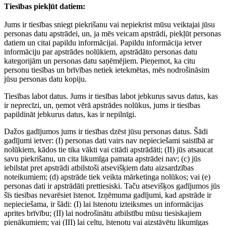
Tiesības piekļūt datiem:
Jums ir tiesības sniegt piekrišanu vai nepiekrist mūsu veiktajai jūsu
personas datu apstrādei, un, ja mēs veicam apstrādi, piekļūt personas
datiem un citai papildu informācijai. Papildu informācija ietver
informāciju par apstrādes nolūkiem, apstrādāto personas datu
kategorijām un personas datu saņēmējiem. Pieņemot, ka citu
personu tiesības un brīvības netiek ietekmētas, mēs nodrošināsim
jūsu personas datu kopiju.
Tiesības labot datus. Jums ir tiesības labot jebkurus savus datus, kas
ir neprecīzi, un, ņemot vērā apstrādes nolūkus, jums ir tiesības
papildināt jebkurus datus, kas ir nepilnīgi.
Dažos gadījumos jums ir tiesības dzēst jūsu personas datus. Šādi
gadījumi ietver: (I) personas dati vairs nav nepieciešami saistībā ar
nolūkiem, kādos tie tika vākti vai citādi apstrādāti; (II) jūs atsaucat
savu piekrišanu, un cita likumīga pamata apstrādei nav; (c) jūs
iebilstat pret apstrādi atbilstoši atsevišķiem datu aizsardzības
noteikumiem; (d) apstrāde tiek veikta mārketinga nolūkos; vai (e)
personas dati ir apstrādāti prettiesiski. Taču atsevišķos gadījumos jūs
šīs tiesības nevarēsiet īstenot. Izņēmuma gadījumi, kad apstrāde ir
nepieciešama, ir šādi: (I) lai īstenotu izteiksmes un informācijas
aprites brīvību; (II) lai nodrošinātu atbilstību mūsu tiesiskajiem
pienākumiem; vai (III) lai celtu, īstenotu vai aizstāvētu likumīgas