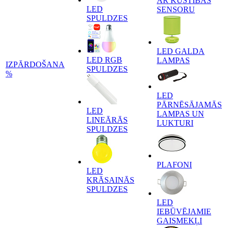
AR KUSTĪBAS
LED
SENSORU
SPULDZES
LED GALDA
LED RGB
LAMPAS
IZPĀRDOŠANA
SPULDZES
%
LED
PĀRNĒSĀJAMĀS
LED
LAMPAS UN
LINEĀRĀS
LUKTURI
SPULDZES
PLAFONI
LED
KRĀSAINĀS
SPULDZES
LED
IEBŪVĒJAMIE
GAISMEKĻI