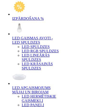
IZPĀRDOŠANA %
LED GAISMAS AVOTI -
LED SPULDZES
LED SPULDZES
LED RGB SPULDZES
LED LINEĀRĀS
SPULDZES
LED KRĀSAINĀS
SPULDZES
LED APGAISMOJUMS
MĀJAI UN BIROJAM
LED HERMĒTISKIE
GAISMEKĻI
LED PANEĻI