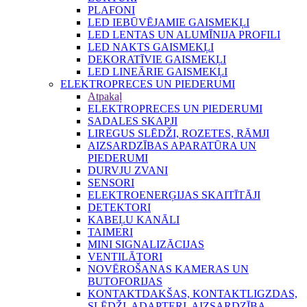
PLAFONI
LED IEBŪVĒJAMIE GAISMEKĻI
LED LENTAS UN ALUMĪNIJA PROFILI
LED NAKTS GAISMEKĻI
DEKORATĪVIE GAISMEKĻI
LED LINEĀRIE GAISMEKĻI
ELEKTROPRECES UN PIEDERUMI
Atpakaļ
ELEKTROPRECES UN PIEDERUMI
SADALES SKAPJI
LIREGUS SLĒDŽI, ROZETES, RĀMJI
AIZSARDZĪBAS APARATŪRA UN
PIEDERUMI
DURVJU ZVANI
SENSORI
ELEKTROENERĢIJAS SKAITĪTĀJI
DETEKTORI
KABEĻU KANĀLI
TAIMERI
MINI SIGNALIZĀCIJAS
VENTILĀTORI
NOVĒROŠANAS KAMERAS UN
BUTOFORIJAS
KONTAKTDAKŠAS, KONTAKTLIGZDAS,
SLĒDŽI, ADAPTERI, AIZSARDZĪBA