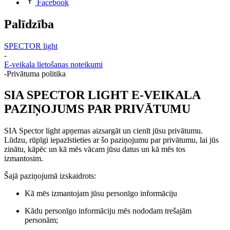
Facebook
Palīdzība
SPECTOR light
-
E-veikala lietošanas noteikumi
-
Privātuma politika
SIA SPECTOR LIGHT E-VEIKALA
PAZIŅOJUMS PAR PRIVĀTUMU
SIA Spector light apņemas aizsargāt un cienīt jūsu privātumu.
Lūdzu, rūpīgi iepazīstieties ar šo paziņojumu par privātumu, lai jūs
zinātu, kāpēc un kā mēs vācam jūsu datus un kā mēs tos
izmantosim.
Šajā paziņojumā izskaidrots:
Kā mēs izmantojam jūsu personīgo informāciju
Kādu personīgo informāciju mēs nododam trešajām
personām;