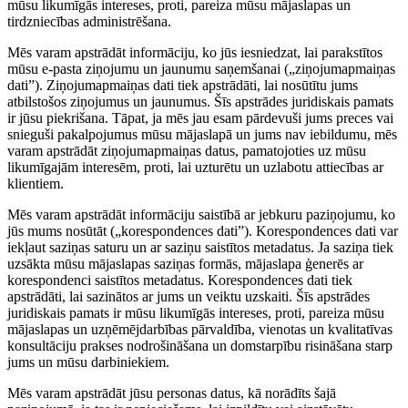
mūsu likumīgās intereses, proti, pareiza mūsu mājaslapas un
tirdzniecības administrēšana.
Mēs varam apstrādāt informāciju, ko jūs iesniedzat, lai parakstītos
mūsu e-pasta ziņojumu un jaunumu saņemšanai („ziņojumapmaiņas
dati”). Ziņojumapmaiņas dati tiek apstrādāti, lai nosūtītu jums
atbilstošos ziņojumus un jaunumus. Šīs apstrādes juridiskais pamats
ir jūsu piekrišana. Tāpat, ja mēs jau esam pārdevuši jums preces vai
snieguši pakalpojumus mūsu mājaslapā un jums nav iebildumu, mēs
varam apstrādāt ziņojumapmaiņas datus, pamatojoties uz mūsu
likumīgajām interesēm, proti, lai uzturētu un uzlabotu attiecības ar
klientiem.
Mēs varam apstrādāt informāciju saistībā ar jebkuru paziņojumu, ko
jūs mums nosūtāt („korespondences dati”). Korespondences dati var
iekļaut saziņas saturu un ar saziņu saistītos metadatus. Ja saziņa tiek
uzsākta mūsu mājaslapas saziņas formās, mājaslapa ģenerēs ar
korespondenci saistītos metadatus. Korespondences dati tiek
apstrādāti, lai sazinātos ar jums un veiktu uzskaiti. Šīs apstrādes
juridiskais pamats ir mūsu likumīgās intereses, proti, pareiza mūsu
mājaslapas un uzņēmējdarbības pārvaldība, vienotas un kvalitatīvas
konsultāciju prakses nodrošināšana un domstarpību risināšana starp
jums un mūsu darbiniekiem.
Mēs varam apstrādāt jūsu personas datus, kā norādīts šajā