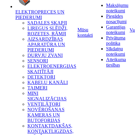
Maksājumu
noteikumi
ELEKTROPRECES UN
Piegādes
PIEDERUMI
nosacījumi
SADALES SKAPJI
Garantijas
LIREGUS SLĒDŽI,
Mūsu
Va
noteikumi
ROZETES, RĀMJI
kontakti
Privātuma
AIZSARDZĪBAS
politika
APARATŪRA UN
Sīkdatņu
PIEDERUMI
noteikumi
DURVJU ZVANI
Atteikuma
SENSORI
tiesības
ELEKTROENERĢIJAS
SKAITĪTĀJI
DETEKTORI
KABEĻU KANĀLI
TAIMERI
MINI
SIGNALIZĀCIJAS
VENTILĀTORI
NOVĒROŠANAS
KAMERAS UN
BUTOFORIJAS
KONTAKTDAKŠAS,
KONTAKTLIGZDAS,