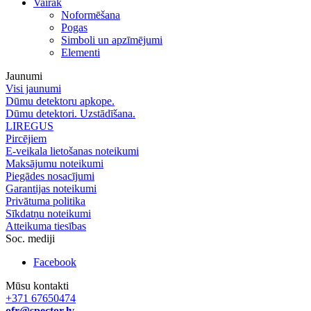
Vairāk
Noformēšana
Pogas
Simboli un apzīmējumi
Elementi
Jaunumi
Visi jaunumi
Dūmu detektoru apkope.
Dūmu detektori. Uzstādīšana.
LIREGUS
Pircējiem
E-veikala lietošanas noteikumi
Maksājumu noteikumi
Piegādes nosacījumi
Garantijas noteikumi
Privātuma politika
Sīkdatņu noteikumi
Atteikuma tiesības
Soc. mediji
Facebook
Mūsu kontakti
+371 67650474
ofr@spector.lv