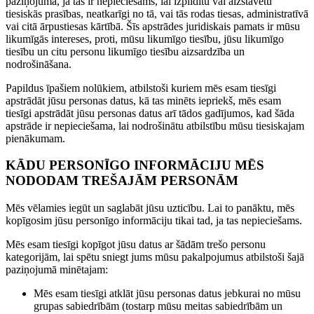
paziņojumā, ja tas ir nepieciešams, lai izpildītu vai aizstāvētu
tiesiskās prasības, neatkarīgi no tā, vai tās rodas tiesas, administratīvā
vai citā ārpustiesas kārtībā. Šīs apstrādes juridiskais pamats ir mūsu
likumīgās intereses, proti, mūsu likumīgo tiesību, jūsu likumīgo
tiesību un citu personu likumīgo tiesību aizsardzība un
nodrošināšana.
Papildus īpašiem nolūkiem, atbilstoši kuriem mēs esam tiesīgi
apstrādāt jūsu personas datus, kā tas minēts iepriekš, mēs esam
tiesīgi apstrādāt jūsu personas datus arī tādos gadījumos, kad šāda
apstrāde ir nepieciešama, lai nodrošinātu atbilstību mūsu tiesiskajam
pienākumam.
KĀDU PERSONĪGO INFORMĀCIJU MĒS
NODODAM TREŠAJĀM PERSONĀM
Mēs vēlamies iegūt un saglabāt jūsu uzticību. Lai to panāktu, mēs
kopīgosim jūsu personīgo informāciju tikai tad, ja tas nepieciešams.
Mēs esam tiesīgi kopīgot jūsu datus ar šādām trešo personu
kategorijām, lai spētu sniegt jums mūsu pakalpojumus atbilstoši šajā
paziņojumā minētajam:
Mēs esam tiesīgi atklāt jūsu personas datus jebkurai no mūsu
grupas sabiedrībām (tostarp mūsu meitas sabiedrībām un