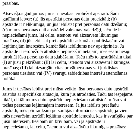
prasības.
Atsevišķos gadījumos jums ir tiesības ierobežot apstrādi. Šādi
gadījumi ietver: (a) jūs apstrīdat personas datu precizitāti; (b)
apstrāde ir nelikumīga, un jūs iebilstat pret personas datu dzēšanu;
(c) mums personas dati apstrādei vairs nav vajadzīgi, taču tie ir
nepieciešami jums, lai celtu, īstenotu vai aizstāvētu likumīgas
prasības; (d) jūs iebilstat pret apstrādi saskaņā ar publiskajām vai
leģitīmajām interesēm, kamēr šāds iebildums nav apstiprināts. Ja
apstrāde ir ierobežota atbilstoši iepriekš minētajam, mēs esam tiesīgi
turpināt jūsu personas datu glabāšanu. Taču mēs to apstrādāsim tikai:
(I) ar jūsu piekrišanu; (II) lai celtu, īstenotu vai aizstāvētu likumīgas
prasības; (III) lai aizsargātu citas privātpersonas vai juridiskas
personas tiesības; vai (IV) svarīgu sabiedrības interešu īstenošanas
nolūkā.
Jums ir tiesības iebilst pret mūsu veikto jūsu personas datu apstrādi
saistībā ar specifisku situāciju, kurā jūs atrodaties. Taču tas iespējams
tiktāl, ciktāl mums datu apstrāde nepieciešama atbilstoši mūsu vai
trešās personas leģitīmajām interesēm. Ja jūs iebilsts pret šādu
apstrādi, mēs pārtrauksim personīgās informācijas apstrādi, ja vien
mēs nevarēsim uzrādīt leģitīmu apstrāde iemeslu, kas ir svarīgāks par
jūsu interesēm, tiesībām un brīvībām, vai ja apstrāde ir
nepieciešama, lai celtu, īstenotu vai aizstāvētu likumīgas prasības;