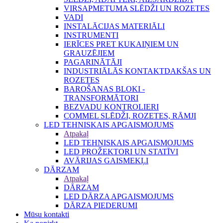
VIRSAPMETUMA SLĒDŽI UN ROZETES
VADI
INSTALĀCIJAS MATERIĀLI
INSTRUMENTI
IERĪCES PRET KUKAIŅIEM UN
GRAUZĒJIEM
PAGARINĀTĀJI
INDUSTRIĀLĀS KONTAKTDAKŠAS UN
ROZETES
BAROŠANAS BLOKI -
TRANSFORMĀTORI
BEZVADU KONTROLIERI
COMMEL SLĒDŽI, ROZETES, RĀMJI
LED TEHNISKAIS APGAISMOJUMS
Atpakaļ
LED TEHNISKAIS APGAISMOJUMS
LED PROŽEKTORI UN STATĪVI
AVĀRIJAS GAISMEKĻI
DĀRZAM
Atpakaļ
DĀRZAM
LED DĀRZA APGAISMOJUMS
DĀRZA PIEDERUMI
Mūsu kontakti