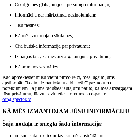
Cik ilgi mēs glabājam jūsu personīgo informāciju;
Informācija par mārketinga paziņojumiem;
Jūsu tiesības;
Kā mēs izmantojam sīkdatnes;
Cita būtiska informācija par privātumu;
Izmaiņas tajā, kā mēs aizsargājam jūsu privātumu;
Kā ar mums sazināties.
Kad apmeklēsiet mūsu vietni pirmo reizi, mēs lūgsim jums
apstiprināt sīkdatņu izmantošanu atbilstoši šī paziņojuma
noteikumiem. Ja jums radušies jautājumi par to, kā mēs aizsargājam
jūsu privātumu, lūdzu, sazinieties ar mums pa e-pastu:
ofr@spector.lv
KĀ MĒS IZMANTOJAM JŪSU INFORMĀCIJU
Šajā nodaļā ir sniegta šāda informācija:
personas datu kategorijas, ko mēs apstrādājam;