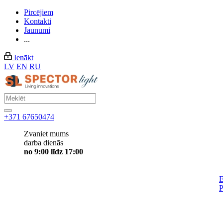
Pircējiem
Kontakti
Jaunumi
...
Ienākt
LV
EN
RU
+371 67650474
Zvaniet mums
darba dienās
no 9:00 līdz 17:00