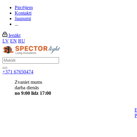
Pircējiem
Kontakti
Jaunumi
...
Ienākt
LV
EN
RU
+371 67650474
Zvaniet mums
darba dienās
no 9:00 līdz 17:00