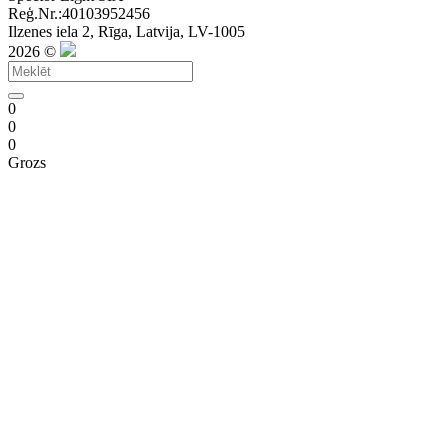
Reģ.Nr.:40103952456
Ilzenes iela 2, Rīga, Latvija, LV-1005
2026 ©
0
0
0
Grozs