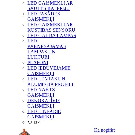
LED GAISMEKĻI AR
SAULES BATERIJU
LED FASĀDES
GAISMEKĻI
LED GAISMEKĻI AR
KUSTĪBAS SENSORU
LED GALDA LAMPAS
LED
PĀRNĒSĀJAMĀS
LAMPAS UN
LUKTURI
PLAFONI
LED IEBŪVĒJAMIE
GAISMEKĻI
LED LENTAS UN
ALUMĪNIJA PROFILI
LED NAKTS
GAISMEKĻI
DEKORATĪVIE
GAISMEKĻI
LED LINEĀRIE
GAISMEKĻI
Vairāk
Ka nopirkt