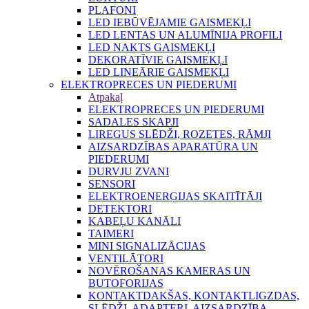
PLAFONI
LED IEBŪVĒJAMIE GAISMEKĻI
LED LENTAS UN ALUMĪNIJA PROFILI
LED NAKTS GAISMEKĻI
DEKORATĪVIE GAISMEKĻI
LED LINEĀRIE GAISMEKĻI
ELEKTROPRECES UN PIEDERUMI
Atpakaļ
ELEKTROPRECES UN PIEDERUMI
SADALES SKAPJI
LIREGUS SLĒDŽI, ROZETES, RĀMJI
AIZSARDZĪBAS APARATŪRA UN
PIEDERUMI
DURVJU ZVANI
SENSORI
ELEKTROENERĢIJAS SKAITĪTĀJI
DETEKTORI
KABEĻU KANĀLI
TAIMERI
MINI SIGNALIZĀCIJAS
VENTILĀTORI
NOVĒROŠANAS KAMERAS UN
BUTOFORIJAS
KONTAKTDAKŠAS, KONTAKTLIGZDAS,
SLĒDŽI, ADAPTERI, AIZSARDZĪBA