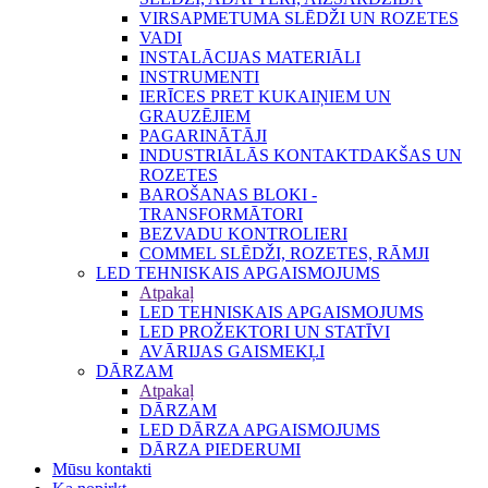
VIRSAPMETUMA SLĒDŽI UN ROZETES
VADI
INSTALĀCIJAS MATERIĀLI
INSTRUMENTI
IERĪCES PRET KUKAIŅIEM UN
GRAUZĒJIEM
PAGARINĀTĀJI
INDUSTRIĀLĀS KONTAKTDAKŠAS UN
ROZETES
BAROŠANAS BLOKI -
TRANSFORMĀTORI
BEZVADU KONTROLIERI
COMMEL SLĒDŽI, ROZETES, RĀMJI
LED TEHNISKAIS APGAISMOJUMS
Atpakaļ
LED TEHNISKAIS APGAISMOJUMS
LED PROŽEKTORI UN STATĪVI
AVĀRIJAS GAISMEKĻI
DĀRZAM
Atpakaļ
DĀRZAM
LED DĀRZA APGAISMOJUMS
DĀRZA PIEDERUMI
Mūsu kontakti