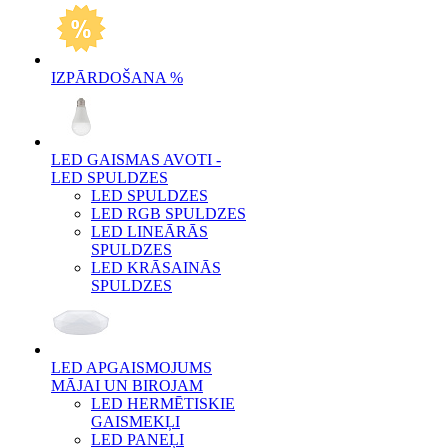
IZPĀRDOŠANA %
LED GAISMAS AVOTI -
LED SPULDZES
LED SPULDZES
LED RGB SPULDZES
LED LINEĀRĀS
SPULDZES
LED KRĀSAINĀS
SPULDZES
LED APGAISMOJUMS
MĀJAI UN BIROJAM
LED HERMĒTISKIE
GAISMEKĻI
LED PANEĻI