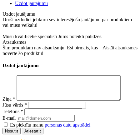
Uzdot jautājumu
Uzdot jautājumu
Droši uzdodiet jebkuru sev interesējošu jautājumu par produktiem
vai mūsu veikalu!
Mūsu kvalificētie speciālisti Jums noteikti palīdzēs.
Atsauksmes
Šim produktam nav atsauksmju. Esi pirmais, kas
Atstāt atsauksmes
novērtē šo produktu!
Uzdot jautājumu
Ziņa
*
Jūsu vārds
*
Telefons
*
E-mail
Es piekrītu manu
personas datu apstrādei
Atiestatīt