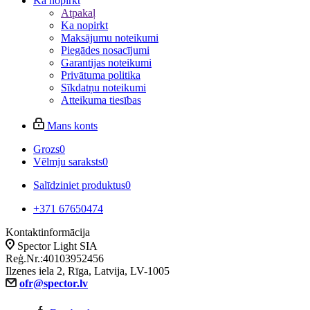
Ka nopirkt
Atpakaļ
Ka nopirkt
Maksājumu noteikumi
Piegādes nosacījumi
Garantijas noteikumi
Privātuma politika
Sīkdatņu noteikumi
Atteikuma tiesības
Mans konts
Grozs
0
Vēlmju saraksts
0
Salīdziniet produktus
0
+371 67650474
Kontaktinformācija
Spector Light SIA
Reģ.Nr.:40103952456
Ilzenes iela 2, Rīga, Latvija, LV-1005
ofr@spector.lv