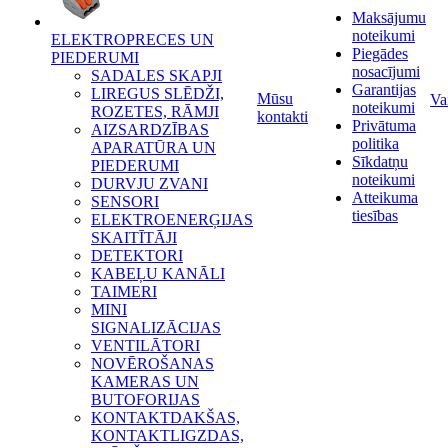
Maksājumu
noteikumi
ELEKTROPRECES UN
Piegādes
PIEDERUMI
nosacījumi
SADALES SKAPJI
Garantijas
LIREGUS SLĒDŽI,
Mūsu
Va
noteikumi
ROZETES, RĀMJI
kontakti
Privātuma
AIZSARDZĪBAS
politika
APARATŪRA UN
Sīkdatņu
PIEDERUMI
noteikumi
DURVJU ZVANI
Atteikuma
SENSORI
tiesības
ELEKTROENERĢIJAS
SKAITĪTĀJI
DETEKTORI
KABEĻU KANĀLI
TAIMERI
MINI
SIGNALIZĀCIJAS
VENTILĀTORI
NOVĒROŠANAS
KAMERAS UN
BUTOFORIJAS
KONTAKTDAKŠAS,
KONTAKTLIGZDAS,