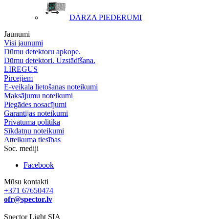
DĀRZA PIEDERUMI
Jaunumi
Visi jaunumi
Dūmu detektoru apkope.
Dūmu detektori. Uzstādīšana.
LIREGUS
Pircējiem
E-veikala lietošanas noteikumi
Maksājumu noteikumi
Piegādes nosacījumi
Garantijas noteikumi
Privātuma politika
Sīkdatņu noteikumi
Atteikuma tiesības
Soc. mediji
Facebook
Mūsu kontakti
+371 67650474
ofr@spector.lv
Spector Light SIA