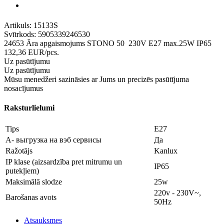
Artikuls:
15133S
Svītrkods:
5905339246530
24653 Āra apgaismojums STONO 50 230V E27 max.25W IP65
132,36
EUR
/pcs.
Uz pasūtījumu
Uz pasūtījumu
Mūsu menedžeri sazināsies ar Jums un precizēs pasūtījuma
nosacījumus
Raksturlielumi
Tips
E27
A- выгрузка на вэб сервисы
Да
Ražotājs
Kanlux
IP klase (aizsardzība pret mitrumu un
IP65
putekļiem)
Maksimālā slodze
25w
220v - 230V~,
Barošanas avots
50Hz
Atsauksmes