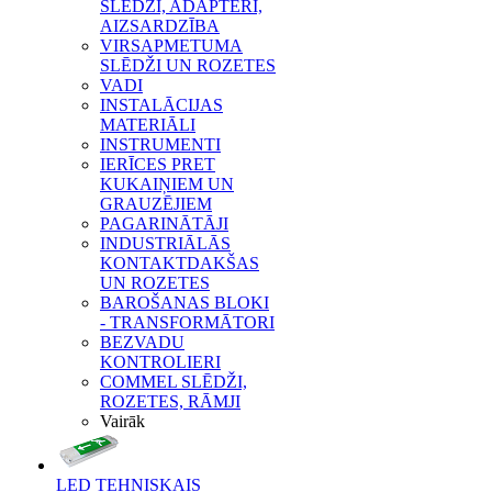
SLĒDŽI, ADAPTERI,
AIZSARDZĪBA
VIRSAPMETUMA
SLĒDŽI UN ROZETES
VADI
INSTALĀCIJAS
MATERIĀLI
INSTRUMENTI
IERĪCES PRET
KUKAIŅIEM UN
GRAUZĒJIEM
PAGARINĀTĀJI
INDUSTRIĀLĀS
KONTAKTDAKŠAS
UN ROZETES
BAROŠANAS BLOKI
- TRANSFORMĀTORI
BEZVADU
KONTROLIERI
COMMEL SLĒDŽI,
ROZETES, RĀMJI
Vairāk
LED TEHNISKAIS