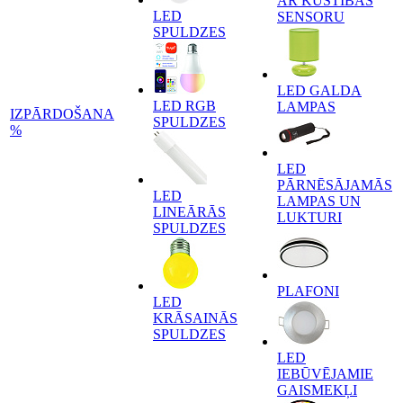
AR KUSTĪBAS
LED
SENSORU
SPULDZES
LED GALDA
LED RGB
LAMPAS
IZPĀRDOŠANA
SPULDZES
%
LED
PĀRNĒSĀJAMĀS
LED
LAMPAS UN
LINEĀRĀS
LUKTURI
SPULDZES
PLAFONI
LED
KRĀSAINĀS
SPULDZES
LED
IEBŪVĒJAMIE
GAISMEKĻI