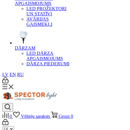
APGAISMOJUMS
LED PROŽEKTORI
UN STATĪVI
AVĀRIJAS
GAISMEKĻI
DĀRZAM
LED DĀRZA
APGAISMOJUMS
DĀRZA PIEDERUMI
LV
EN
RU
0
Vēlmju saraksts
Grozs
0