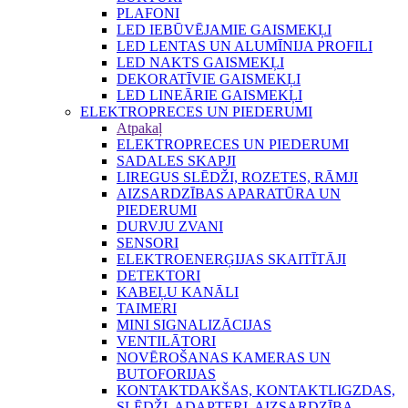
PLAFONI
LED IEBŪVĒJAMIE GAISMEKĻI
LED LENTAS UN ALUMĪNIJA PROFILI
LED NAKTS GAISMEKĻI
DEKORATĪVIE GAISMEKĻI
LED LINEĀRIE GAISMEKĻI
ELEKTROPRECES UN PIEDERUMI
Atpakaļ
ELEKTROPRECES UN PIEDERUMI
SADALES SKAPJI
LIREGUS SLĒDŽI, ROZETES, RĀMJI
AIZSARDZĪBAS APARATŪRA UN
PIEDERUMI
DURVJU ZVANI
SENSORI
ELEKTROENERĢIJAS SKAITĪTĀJI
DETEKTORI
KABEĻU KANĀLI
TAIMERI
MINI SIGNALIZĀCIJAS
VENTILĀTORI
NOVĒROŠANAS KAMERAS UN
BUTOFORIJAS
KONTAKTDAKŠAS, KONTAKTLIGZDAS,
SLĒDŽI, ADAPTERI, AIZSARDZĪBA