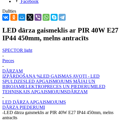
Facebook
Dalīties
LED dārza gaismeklis ar PIR 40W E27
IP44 450mm, melns antracīts
SPECTOR light
-
Preces
-
DĀRZAM
IZPĀRDOŠANA %
LED GAISMAS AVOTI - LED
SPULDZES
LED APGAISMOJUMS MĀJAI UN
BIROJAM
ELEKTROPRECES UN PIEDERUMI
LED
TEHNISKAIS APGAISMOJUMS
DĀRZAM
-
LED DĀRZA APGAISMOJUMS
DĀRZA PIEDERUMI
-
LED dārza gaismeklis ar PIR 40W E27 IP44 450mm, melns
antracīts