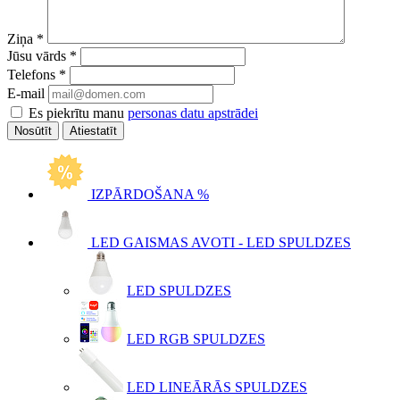
Ziņa
*
Jūsu vārds
*
Telefons
*
E-mail
Es piekrītu manu
personas datu apstrādei
Atiestatīt
IZPĀRDOŠANA %
LED GAISMAS AVOTI - LED SPULDZES
LED SPULDZES
LED RGB SPULDZES
LED LINEĀRĀS SPULDZES