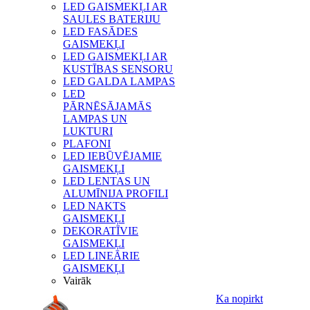
LED GAISMEKĻI AR
SAULES BATERIJU
LED FASĀDES
GAISMEKĻI
LED GAISMEKĻI AR
KUSTĪBAS SENSORU
LED GALDA LAMPAS
LED
PĀRNĒSĀJAMĀS
LAMPAS UN
LUKTURI
PLAFONI
LED IEBŪVĒJAMIE
GAISMEKĻI
LED LENTAS UN
ALUMĪNIJA PROFILI
LED NAKTS
GAISMEKĻI
DEKORATĪVIE
GAISMEKĻI
LED LINEĀRIE
GAISMEKĻI
Vairāk
Ka nopirkt