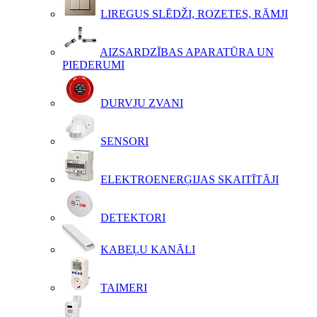
LIREGUS SLĒDŽI, ROZETES, RĀMJI
AIZSARDZĪBAS APARATŪRA UN
PIEDERUMI
DURVJU ZVANI
SENSORI
ELEKTROENERĢIJAS SKAITĪTĀJI
DETEKTORI
KABEĻU KANĀLI
TAIMERI