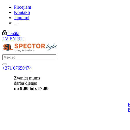
Pircējiem
Kontakti
Jaunumi
...
Ienākt
LV
EN
RU
+371 67650474
Zvaniet mums
darba dienās
no 9:00 līdz 17:00