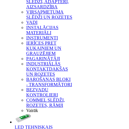
SLĒDŽI, ADAPTERI,
AIZSARDZĪBA
VIRSAPMETUMA
SLĒDŽI UN ROZETES
VADI
INSTALĀCIJAS
MATERIĀLI
INSTRUMENTI
IERĪCES PRET
KUKAIŅIEM UN
GRAUZĒJIEM
PAGARINĀTĀJI
INDUSTRIĀLĀS
KONTAKTDAKŠAS
UN ROZETES
BAROŠANAS BLOKI
- TRANSFORMĀTORI
BEZVADU
KONTROLIERI
COMMEL SLĒDŽI,
ROZETES, RĀMJI
Vairāk
LED TEHNISKAIS