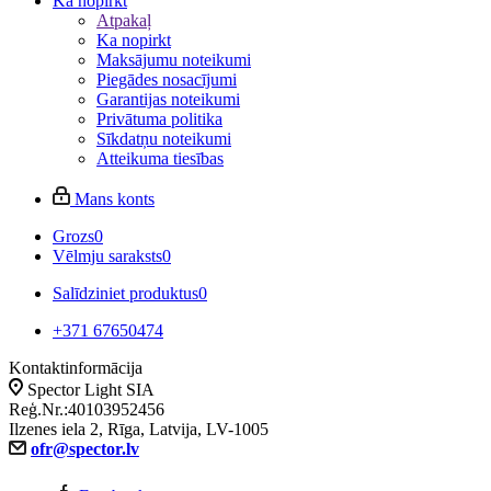
Ka nopirkt
Atpakaļ
Ka nopirkt
Maksājumu noteikumi
Piegādes nosacījumi
Garantijas noteikumi
Privātuma politika
Sīkdatņu noteikumi
Atteikuma tiesības
Mans konts
Grozs
0
Vēlmju saraksts
0
Salīdziniet produktus
0
+371 67650474
Kontaktinformācija
Spector Light SIA
Reģ.Nr.:40103952456
Ilzenes iela 2, Rīga, Latvija, LV-1005
ofr@spector.lv