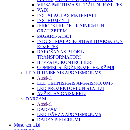
VIRSAPMETUMA SLĒDŽI UN ROZETES
VADI
INSTALĀCIJAS MATERIĀLI
INSTRUMENTI
IERĪCES PRET KUKAIŅIEM UN
GRAUZĒJIEM
PAGARINĀTĀJI
INDUSTRIĀLĀS KONTAKTDAKŠAS UN
ROZETES
BAROŠANAS BLOKI -
TRANSFORMĀTORI
BEZVADU KONTROLIERI
COMMEL SLĒDŽI, ROZETES, RĀMJI
LED TEHNISKAIS APGAISMOJUMS
Atpakaļ
LED TEHNISKAIS APGAISMOJUMS
LED PROŽEKTORI UN STATĪVI
AVĀRIJAS GAISMEKĻI
DĀRZAM
Atpakaļ
DĀRZAM
LED DĀRZA APGAISMOJUMS
DĀRZA PIEDERUMI
Mūsu kontakti