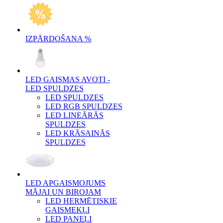
IZPĀRDOŠANA %
LED GAISMAS AVOTI -
LED SPULDZES
LED SPULDZES
LED RGB SPULDZES
LED LINEĀRĀS
SPULDZES
LED KRĀSAINĀS
SPULDZES
LED APGAISMOJUMS
MĀJAI UN BIROJAM
LED HERMĒTISKIE
GAISMEKĻI
LED PANEĻI