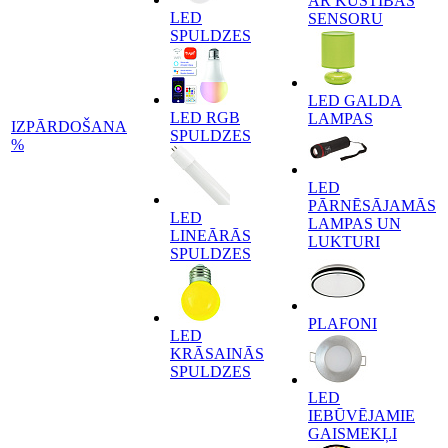
AR KUSTĪBAS
LED
SENSORU
SPULDZES
LED GALDA
LED RGB
LAMPAS
IZPĀRDOŠANA
SPULDZES
%
LED
PĀRNĒSĀJAMĀS
LED
LAMPAS UN
LINEĀRĀS
LUKTURI
SPULDZES
PLAFONI
LED
KRĀSAINĀS
SPULDZES
LED
IEBŪVĒJAMIE
GAISMEKĻI