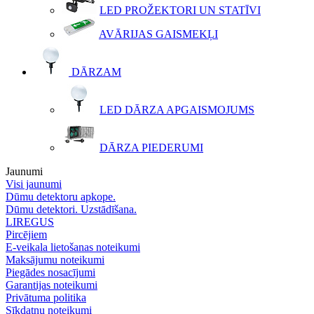
LED PROŽEKTORI UN STATĪVI
AVĀRIJAS GAISMEKĻI
DĀRZAM
LED DĀRZA APGAISMOJUMS
DĀRZA PIEDERUMI
Jaunumi
Visi jaunumi
Dūmu detektoru apkope.
Dūmu detektori. Uzstādīšana.
LIREGUS
Pircējiem
E-veikala lietošanas noteikumi
Maksājumu noteikumi
Piegādes nosacījumi
Garantijas noteikumi
Privātuma politika
Sīkdatņu noteikumi