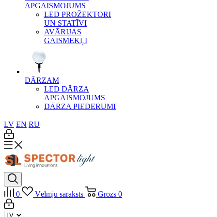
APGAISMOJUMS
LED PROŽEKTORI
UN STATĪVI
AVĀRIJAS
GAISMEKĻI
DĀRZAM
LED DĀRZA
APGAISMOJUMS
DĀRZA PIEDERUMI
LV
EN
RU
0
Vēlmju saraksts
Grozs
0