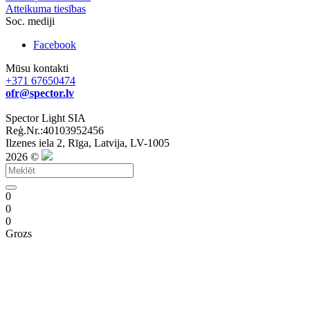
Atteikuma tiesības
Soc. mediji
Facebook
Mūsu kontakti
+371 67650474
ofr@spector.lv
Spector Light SIA
Reģ.Nr.:40103952456
Ilzenes iela 2, Rīga, Latvija, LV-1005
2026 ©
0
0
0
Grozs