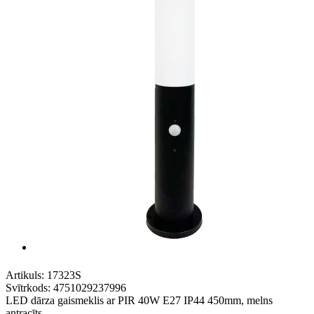
Artikuls:
17323S
Svītrkods:
4751029237996
LED dārza gaismeklis ar PIR 40W E27 IP44 450mm, melns
antracīts