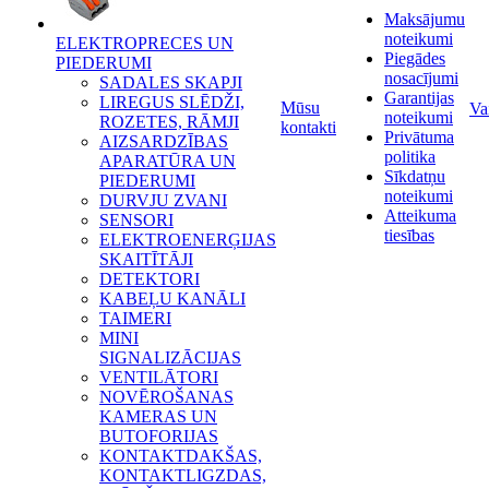
Maksājumu
noteikumi
ELEKTROPRECES UN
Piegādes
PIEDERUMI
nosacījumi
SADALES SKAPJI
Garantijas
LIREGUS SLĒDŽI,
Mūsu
Va
noteikumi
ROZETES, RĀMJI
kontakti
Privātuma
AIZSARDZĪBAS
politika
APARATŪRA UN
Sīkdatņu
PIEDERUMI
noteikumi
DURVJU ZVANI
Atteikuma
SENSORI
tiesības
ELEKTROENERĢIJAS
SKAITĪTĀJI
DETEKTORI
KABEĻU KANĀLI
TAIMERI
MINI
SIGNALIZĀCIJAS
VENTILĀTORI
NOVĒROŠANAS
KAMERAS UN
BUTOFORIJAS
KONTAKTDAKŠAS,
KONTAKTLIGZDAS,