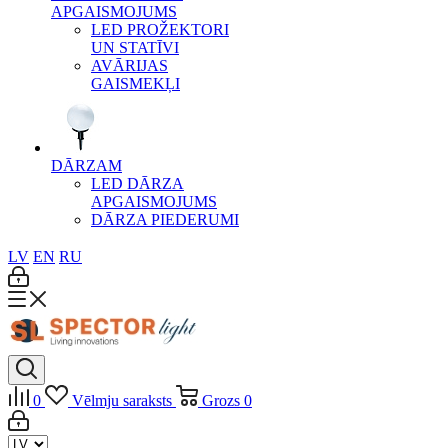
APGAISMOJUMS
LED PROŽEKTORI
UN STATĪVI
AVĀRIJAS
GAISMEKĻI
DĀRZAM
LED DĀRZA
APGAISMOJUMS
DĀRZA PIEDERUMI
LV
EN
RU
0
Vēlmju saraksts
Grozs
0