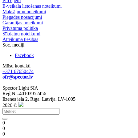
Pircējiem
E-veikala lietošanas noteikumi
Maksājumu noteikumi
Piegādes nosacījumi
Garantijas noteikumi
Privātuma politika
Sīkdatņu noteikumi
Atteikuma tiesības
Soc. mediji
Facebook
Mūsu kontakti
+371 67650474
ofr@spector.lv
Spector Light SIA
Reģ.Nr.:40103952456
Ilzenes iela 2, Rīga, Latvija, LV-1005
2026 ©
0
0
0