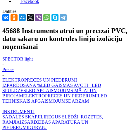
Facebook
Dalīties
45688 Instruments ātrai un precīzai PVC,
datu sakaru un kontroles līniju izolāciju
noņemšanai
SPECTOR light
-
Preces
-
ELEKTROPRECES UN PIEDERUMI
IZPĀRDOŠANA %
LED GAISMAS AVOTI - LED
SPULDZES
LED APGAISMOJUMS MĀJAI UN
BIROJAM
ELEKTROPRECES UN PIEDERUMI
LED
TEHNISKAIS APGAISMOJUMS
DĀRZAM
-
INSTRUMENTI
SADALES SKAPJI
LIREGUS SLĒDŽI, ROZETES,
RĀMJI
AIZSARDZĪBAS APARATŪRA UN
PIEDERUMI
DURVJU