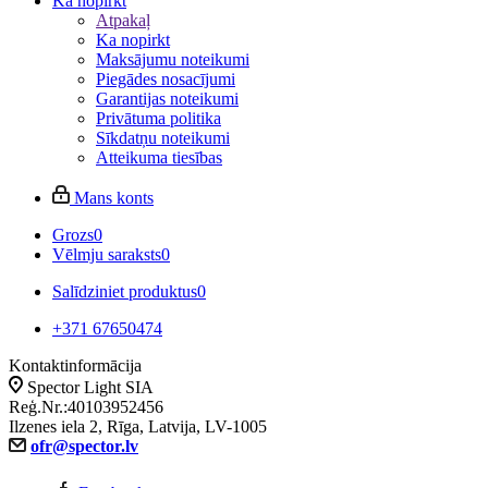
Ka nopirkt
Atpakaļ
Ka nopirkt
Maksājumu noteikumi
Piegādes nosacījumi
Garantijas noteikumi
Privātuma politika
Sīkdatņu noteikumi
Atteikuma tiesības
Mans konts
Grozs
0
Vēlmju saraksts
0
Salīdziniet produktus
0
+371 67650474
Kontaktinformācija
Spector Light SIA
Reģ.Nr.:40103952456
Ilzenes iela 2, Rīga, Latvija, LV-1005
ofr@spector.lv