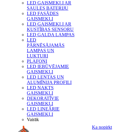
LED GAISMEKĻI AR
SAULES BATERIJU
LED FASĀDES
GAISMEKĻI
LED GAISMEKĻI AR
KUSTĪBAS SENSORU
LED GALDA LAMPAS
LED
PĀRNĒSĀJAMĀS
LAMPAS UN
LUKTURI
PLAFONI
LED IEBŪVĒJAMIE
GAISMEKĻI
LED LENTAS UN
ALUMĪNIJA PROFILI
LED NAKTS
GAISMEKĻI
DEKORATĪVIE
GAISMEKĻI
LED LINEĀRIE
GAISMEKĻI
Vairāk
Ka nopirkt