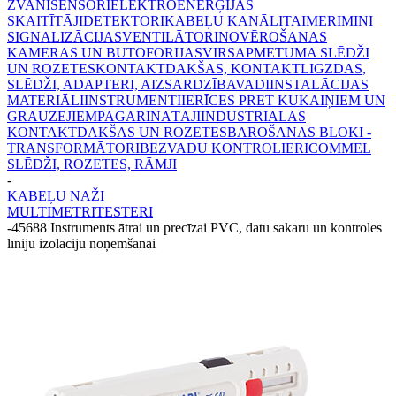
ZVANI
SENSORI
ELEKTROENERĢIJAS
SKAITĪTĀJI
DETEKTORI
KABEĻU KANĀLI
TAIMERI
MINI
SIGNALIZĀCIJAS
VENTILĀTORI
NOVĒROŠANAS
KAMERAS UN BUTOFORIJAS
VIRSAPMETUMA SLĒDŽI
UN ROZETES
KONTAKTDAKŠAS, KONTAKTLIGZDAS,
SLĒDŽI, ADAPTERI, AIZSARDZĪBA
VADI
INSTALĀCIJAS
MATERIĀLI
INSTRUMENTI
IERĪCES PRET KUKAIŅIEM UN
GRAUZĒJIEM
PAGARINĀTĀJI
INDUSTRIĀLĀS
KONTAKTDAKŠAS UN ROZETES
BAROŠANAS BLOKI -
TRANSFORMĀTORI
BEZVADU KONTROLIERI
COMMEL
SLĒDŽI, ROZETES, RĀMJI
-
KABEĻU NAŽI
MULTIMETRI
TESTERI
-
45688 Instruments ātrai un precīzai PVC, datu sakaru un kontroles
līniju izolāciju noņemšanai