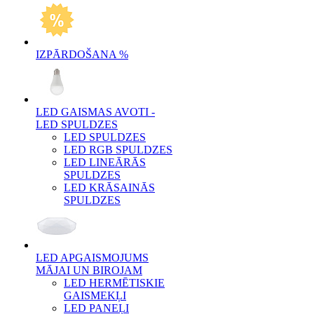
IZPĀRDOŠANA %
LED GAISMAS AVOTI -
LED SPULDZES
LED SPULDZES
LED RGB SPULDZES
LED LINEĀRĀS
SPULDZES
LED KRĀSAINĀS
SPULDZES
LED APGAISMOJUMS
MĀJAI UN BIROJAM
LED HERMĒTISKIE
GAISMEKĻI
LED PANEĻI