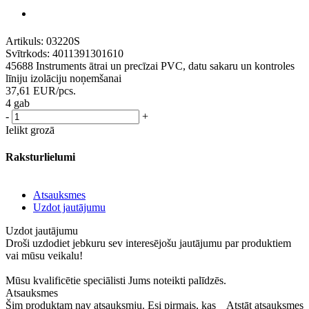
Artikuls:
03220S
Svītrkods:
4011391301610
45688 Instruments ātrai un precīzai PVC, datu sakaru un kontroles
līniju izolāciju noņemšanai
37,61
EUR
/pcs.
4 gab
-
+
Ielikt grozā
Raksturlielumi
Atsauksmes
Uzdot jautājumu
Uzdot jautājumu
Droši uzdodiet jebkuru sev interesējošu jautājumu par produktiem
vai mūsu veikalu!
Mūsu kvalificētie speciālisti Jums noteikti palīdzēs.
Atsauksmes
Šim produktam nav atsauksmju. Esi pirmais, kas
Atstāt atsauksmes