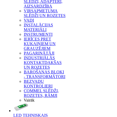
SLĒDŽI, ADAPTERI,
AIZSARDZĪBA
VIRSAPMETUMA
SLĒDŽI UN ROZETES
VADI
INSTALĀCIJAS
MATERIĀLI
INSTRUMENTI
IERĪCES PRET
KUKAIŅIEM UN
GRAUZĒJIEM
PAGARINĀTĀJI
INDUSTRIĀLĀS
KONTAKTDAKŠAS
UN ROZETES
BAROŠANAS BLOKI
- TRANSFORMĀTORI
BEZVADU
KONTROLIERI
COMMEL SLĒDŽI,
ROZETES, RĀMJI
Vairāk
LED TEHNISKAIS