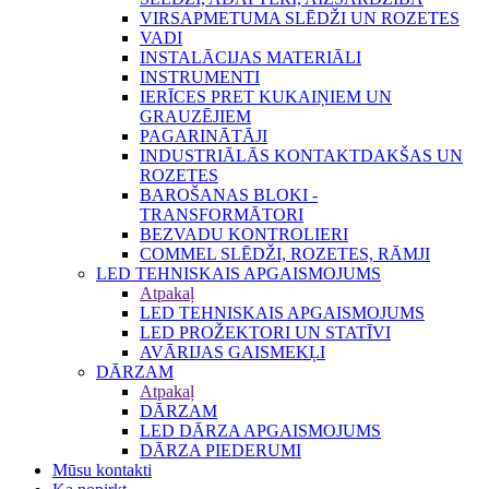
VIRSAPMETUMA SLĒDŽI UN ROZETES
VADI
INSTALĀCIJAS MATERIĀLI
INSTRUMENTI
IERĪCES PRET KUKAIŅIEM UN
GRAUZĒJIEM
PAGARINĀTĀJI
INDUSTRIĀLĀS KONTAKTDAKŠAS UN
ROZETES
BAROŠANAS BLOKI -
TRANSFORMĀTORI
BEZVADU KONTROLIERI
COMMEL SLĒDŽI, ROZETES, RĀMJI
LED TEHNISKAIS APGAISMOJUMS
Atpakaļ
LED TEHNISKAIS APGAISMOJUMS
LED PROŽEKTORI UN STATĪVI
AVĀRIJAS GAISMEKĻI
DĀRZAM
Atpakaļ
DĀRZAM
LED DĀRZA APGAISMOJUMS
DĀRZA PIEDERUMI
Mūsu kontakti