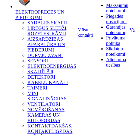
Maksājumu
noteikumi
ELEKTROPRECES UN
Piegādes
PIEDERUMI
nosacījumi
SADALES SKAPJI
Garantijas
LIREGUS SLĒDŽI,
Mūsu
Va
noteikumi
ROZETES, RĀMJI
kontakti
Privātuma
AIZSARDZĪBAS
politika
APARATŪRA UN
Sīkdatņu
PIEDERUMI
noteikumi
DURVJU ZVANI
Atteikuma
SENSORI
tiesības
ELEKTROENERĢIJAS
SKAITĪTĀJI
DETEKTORI
KABEĻU KANĀLI
TAIMERI
MINI
SIGNALIZĀCIJAS
VENTILĀTORI
NOVĒROŠANAS
KAMERAS UN
BUTOFORIJAS
KONTAKTDAKŠAS,
KONTAKTLIGZDAS,