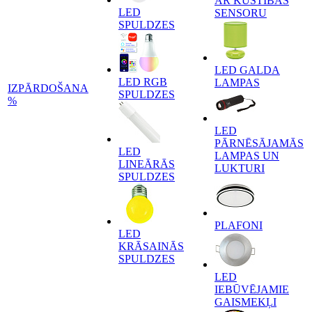
AR KUSTĪBAS
LED
SENSORU
SPULDZES
LED GALDA
LED RGB
LAMPAS
IZPĀRDOŠANA
SPULDZES
%
LED
PĀRNĒSĀJAMĀS
LED
LAMPAS UN
LINEĀRĀS
LUKTURI
SPULDZES
PLAFONI
LED
KRĀSAINĀS
SPULDZES
LED
IEBŪVĒJAMIE
GAISMEKĻI