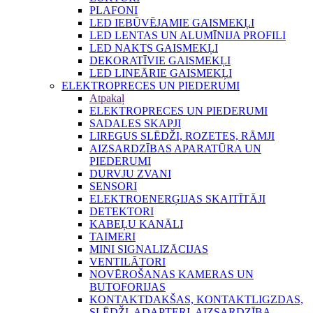
PLAFONI
LED IEBŪVĒJAMIE GAISMEKĻI
LED LENTAS UN ALUMĪNIJA PROFILI
LED NAKTS GAISMEKĻI
DEKORATĪVIE GAISMEKĻI
LED LINEĀRIE GAISMEKĻI
ELEKTROPRECES UN PIEDERUMI
Atpakaļ
ELEKTROPRECES UN PIEDERUMI
SADALES SKAPJI
LIREGUS SLĒDŽI, ROZETES, RĀMJI
AIZSARDZĪBAS APARATŪRA UN
PIEDERUMI
DURVJU ZVANI
SENSORI
ELEKTROENERĢIJAS SKAITĪTĀJI
DETEKTORI
KABEĻU KANĀLI
TAIMERI
MINI SIGNALIZĀCIJAS
VENTILĀTORI
NOVĒROŠANAS KAMERAS UN
BUTOFORIJAS
KONTAKTDAKŠAS, KONTAKTLIGZDAS,
SLĒDŽI, ADAPTERI, AIZSARDZĪBA