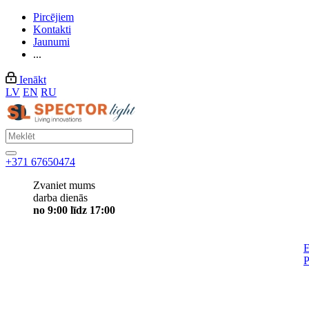
Pircējiem
Kontakti
Jaunumi
...
Ienākt
LV
EN
RU
+371 67650474
Zvaniet mums
darba dienās
no 9:00 līdz 17:00