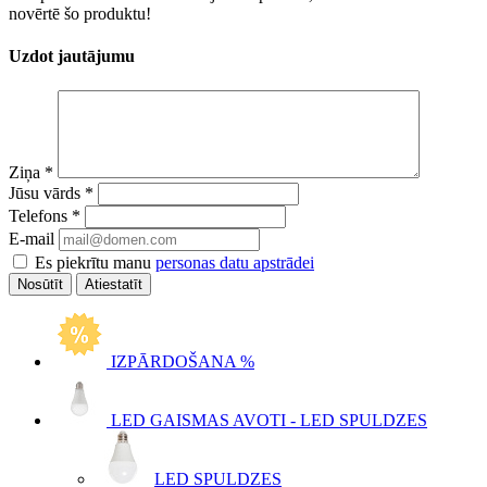
novērtē šo produktu!
Uzdot jautājumu
Ziņa
*
Jūsu vārds
*
Telefons
*
E-mail
Es piekrītu manu
personas datu apstrādei
Atiestatīt
IZPĀRDOŠANA %
LED GAISMAS AVOTI - LED SPULDZES
LED SPULDZES