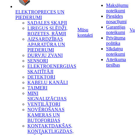
Maksājumu
noteikumi
ELEKTROPRECES UN
Piegādes
PIEDERUMI
nosacījumi
SADALES SKAPJI
Garantijas
LIREGUS SLĒDŽI,
Mūsu
Va
noteikumi
ROZETES, RĀMJI
kontakti
Privātuma
AIZSARDZĪBAS
politika
APARATŪRA UN
Sīkdatņu
PIEDERUMI
noteikumi
DURVJU ZVANI
Atteikuma
SENSORI
tiesības
ELEKTROENERĢIJAS
SKAITĪTĀJI
DETEKTORI
KABEĻU KANĀLI
TAIMERI
MINI
SIGNALIZĀCIJAS
VENTILĀTORI
NOVĒROŠANAS
KAMERAS UN
BUTOFORIJAS
KONTAKTDAKŠAS,
KONTAKTLIGZDAS,