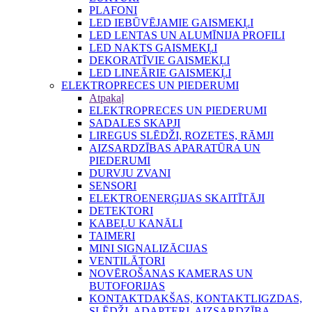
PLAFONI
LED IEBŪVĒJAMIE GAISMEKĻI
LED LENTAS UN ALUMĪNIJA PROFILI
LED NAKTS GAISMEKĻI
DEKORATĪVIE GAISMEKĻI
LED LINEĀRIE GAISMEKĻI
ELEKTROPRECES UN PIEDERUMI
Atpakaļ
ELEKTROPRECES UN PIEDERUMI
SADALES SKAPJI
LIREGUS SLĒDŽI, ROZETES, RĀMJI
AIZSARDZĪBAS APARATŪRA UN
PIEDERUMI
DURVJU ZVANI
SENSORI
ELEKTROENERĢIJAS SKAITĪTĀJI
DETEKTORI
KABEĻU KANĀLI
TAIMERI
MINI SIGNALIZĀCIJAS
VENTILĀTORI
NOVĒROŠANAS KAMERAS UN
BUTOFORIJAS
KONTAKTDAKŠAS, KONTAKTLIGZDAS,
SLĒDŽI, ADAPTERI, AIZSARDZĪBA