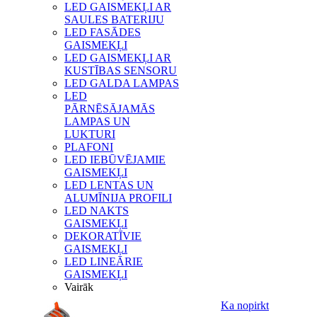
LED GAISMEKĻI AR
SAULES BATERIJU
LED FASĀDES
GAISMEKĻI
LED GAISMEKĻI AR
KUSTĪBAS SENSORU
LED GALDA LAMPAS
LED
PĀRNĒSĀJAMĀS
LAMPAS UN
LUKTURI
PLAFONI
LED IEBŪVĒJAMIE
GAISMEKĻI
LED LENTAS UN
ALUMĪNIJA PROFILI
LED NAKTS
GAISMEKĻI
DEKORATĪVIE
GAISMEKĻI
LED LINEĀRIE
GAISMEKĻI
Vairāk
Ka nopirkt