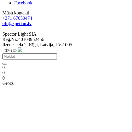
Facebook
Mūsu kontakti
+371 67650474
ofr@spector.lv
Spector Light SIA
Reģ.Nr.:40103952456
Ilzenes iela 2, Rīga, Latvija, LV-1005
2026 ©
0
0
0
Grozs