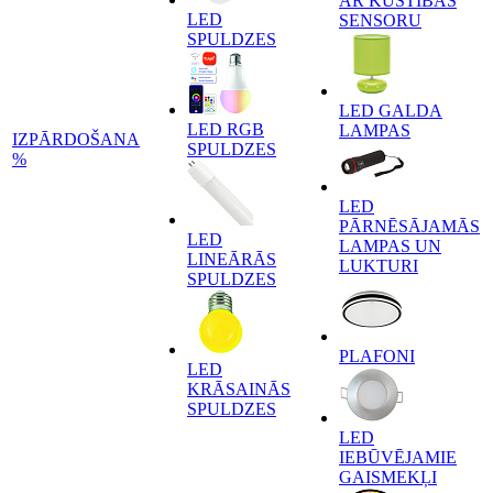
AR KUSTĪBAS
LED
SENSORU
SPULDZES
LED GALDA
LED RGB
LAMPAS
IZPĀRDOŠANA
SPULDZES
%
LED
PĀRNĒSĀJAMĀS
LED
LAMPAS UN
LINEĀRĀS
LUKTURI
SPULDZES
PLAFONI
LED
KRĀSAINĀS
SPULDZES
LED
IEBŪVĒJAMIE
GAISMEKĻI