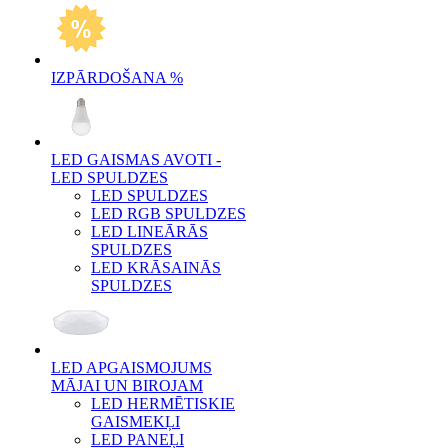
IZPĀRDOŠANA %
LED GAISMAS AVOTI -
LED SPULDZES
LED SPULDZES
LED RGB SPULDZES
LED LINEĀRĀS
SPULDZES
LED KRĀSAINĀS
SPULDZES
LED APGAISMOJUMS
MĀJAI UN BIROJAM
LED HERMĒTISKIE
GAISMEKĻI
LED PANEĻI