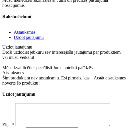
Mūsu menedžeri sazināsies ar Jums un precizēs pasūtījuma
nosacījumus
Raksturlielumi
Atsauksmes
Uzdot jautājumu
Uzdot jautājumu
Droši uzdodiet jebkuru sev interesējošu jautājumu par produktiem
vai mūsu veikalu!
Mūsu kvalificētie speciālisti Jums noteikti palīdzēs.
Atsauksmes
Šim produktam nav atsauksmju. Esi pirmais, kas
Atstāt atsauksmes
novērtē šo produktu!
Uzdot jautājumu
Ziņa
*