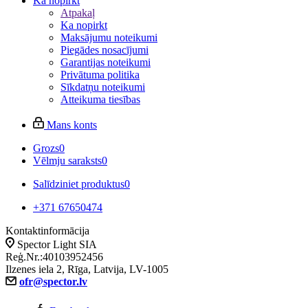
Ka nopirkt
Atpakaļ
Ka nopirkt
Maksājumu noteikumi
Piegādes nosacījumi
Garantijas noteikumi
Privātuma politika
Sīkdatņu noteikumi
Atteikuma tiesības
Mans konts
Grozs
0
Vēlmju saraksts
0
Salīdziniet produktus
0
+371 67650474
Kontaktinformācija
Spector Light SIA
Reģ.Nr.:40103952456
Ilzenes iela 2, Rīga, Latvija, LV-1005
ofr@spector.lv