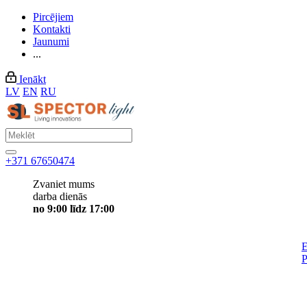
Pircējiem
Kontakti
Jaunumi
...
Ienākt
LV
EN
RU
+371 67650474
Zvaniet mums
darba dienās
no 9:00 līdz 17:00