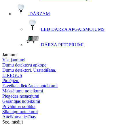
DĀRZAM
LED DĀRZA APGAISMOJUMS
DĀRZA PIEDERUMI
Jaunumi
Visi jaunumi
Dūmu detektoru apkope.
Dūmu detektori. Uzstādīšana.
LIREGUS
Pircējiem
E-veikala lietošanas noteikumi
Maksājumu noteikumi
Piegādes nosacījumi
Garantijas noteikumi
Privātuma politika
Sīkdatņu noteikumi
Atteikuma tiesības
Soc. mediji