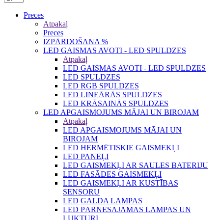
Preces
Atpakaļ
Preces
IZPĀRDOŠANA %
LED GAISMAS AVOTI - LED SPULDZES
Atpakaļ
LED GAISMAS AVOTI - LED SPULDZES
LED SPULDZES
LED RGB SPULDZES
LED LINEĀRĀS SPULDZES
LED KRĀSAINĀS SPULDZES
LED APGAISMOJUMS MĀJAI UN BIROJAM
Atpakaļ
LED APGAISMOJUMS MĀJAI UN
BIROJAM
LED HERMĒTISKIE GAISMEKĻI
LED PANEĻI
LED GAISMEKĻI AR SAULES BATERIJU
LED FASĀDES GAISMEKĻI
LED GAISMEKĻI AR KUSTĪBAS
SENSORU
LED GALDA LAMPAS
LED PĀRNĒSĀJAMĀS LAMPAS UN
LUKTURI