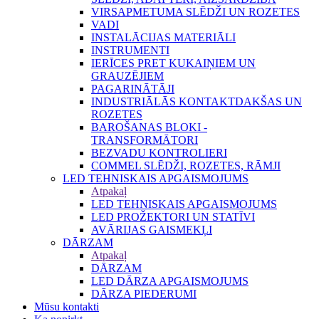
VIRSAPMETUMA SLĒDŽI UN ROZETES
VADI
INSTALĀCIJAS MATERIĀLI
INSTRUMENTI
IERĪCES PRET KUKAIŅIEM UN
GRAUZĒJIEM
PAGARINĀTĀJI
INDUSTRIĀLĀS KONTAKTDAKŠAS UN
ROZETES
BAROŠANAS BLOKI -
TRANSFORMĀTORI
BEZVADU KONTROLIERI
COMMEL SLĒDŽI, ROZETES, RĀMJI
LED TEHNISKAIS APGAISMOJUMS
Atpakaļ
LED TEHNISKAIS APGAISMOJUMS
LED PROŽEKTORI UN STATĪVI
AVĀRIJAS GAISMEKĻI
DĀRZAM
Atpakaļ
DĀRZAM
LED DĀRZA APGAISMOJUMS
DĀRZA PIEDERUMI
Mūsu kontakti