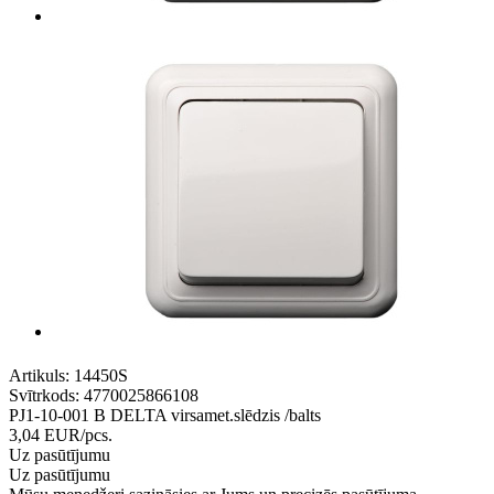
Artikuls:
14450S
Svītrkods:
4770025866108
PJ1-10-001 B DELTA virsamet.slēdzis /balts
3,04
EUR
/pcs.
Uz pasūtījumu
Uz pasūtījumu