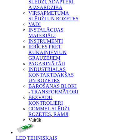
SLĒDŽI, ADAPTERI,
AIZSARDZĪBA
VIRSAPMETUMA
SLĒDŽI UN ROZETES
VADI
INSTALĀCIJAS
MATERIĀLI
INSTRUMENTI
IERĪCES PRET
KUKAIŅIEM UN
GRAUZĒJIEM
PAGARINĀTĀJI
INDUSTRIĀLĀS
KONTAKTDAKŠAS
UN ROZETES
BAROŠANAS BLOKI
- TRANSFORMĀTORI
BEZVADU
KONTROLIERI
COMMEL SLĒDŽI,
ROZETES, RĀMJI
Vairāk
LED TEHNISKAIS