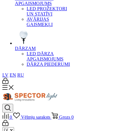
APGAISMOJUMS
LED PROŽEKTORI
UN STATĪVI
AVĀRIJAS
GAISMEKĻI
DĀRZAM
LED DĀRZA
APGAISMOJUMS
DĀRZA PIEDERUMI
LV
EN
RU
0
Vēlmju saraksts
Grozs
0