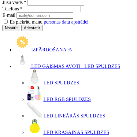
Jūsu vārds
*
Telefons
*
E-mail
Es piekrītu manu
personas datu apstrādei
Atiestatīt
IZPĀRDOŠANA %
LED GAISMAS AVOTI - LED SPULDZES
LED SPULDZES
LED RGB SPULDZES
LED LINEĀRĀS SPULDZES
LED KRĀSAINĀS SPULDZES