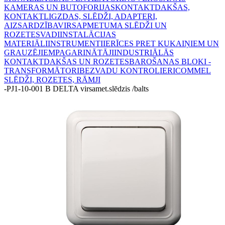
KAMERAS UN BUTOFORIJAS
KONTAKTDAKŠAS,
KONTAKTLIGZDAS, SLĒDŽI, ADAPTERI,
AIZSARDZĪBA
VIRSAPMETUMA SLĒDŽI UN
ROZETES
VADI
INSTALĀCIJAS
MATERIĀLI
INSTRUMENTI
IERĪCES PRET KUKAIŅIEM UN
GRAUZĒJIEM
PAGARINĀTĀJI
INDUSTRIĀLĀS
KONTAKTDAKŠAS UN ROZETES
BAROŠANAS BLOKI -
TRANSFORMĀTORI
BEZVADU KONTROLIERI
COMMEL
SLĒDŽI, ROZETES, RĀMJI
-
PJ1-10-001 B DELTA virsamet.slēdzis /balts