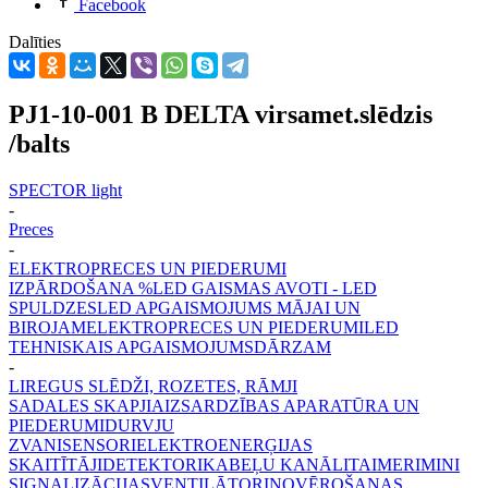
Facebook
Dalīties
PJ1-10-001 B DELTA virsamet.slēdzis
/balts
SPECTOR light
-
Preces
-
ELEKTROPRECES UN PIEDERUMI
IZPĀRDOŠANA %
LED GAISMAS AVOTI - LED
SPULDZES
LED APGAISMOJUMS MĀJAI UN
BIROJAM
ELEKTROPRECES UN PIEDERUMI
LED
TEHNISKAIS APGAISMOJUMS
DĀRZAM
-
LIREGUS SLĒDŽI, ROZETES, RĀMJI
SADALES SKAPJI
AIZSARDZĪBAS APARATŪRA UN
PIEDERUMI
DURVJU
ZVANI
SENSORI
ELEKTROENERĢIJAS
SKAITĪTĀJI
DETEKTORI
KABEĻU KANĀLI
TAIMERI
MINI
SIGNALIZĀCIJAS
VENTILĀTORI
NOVĒROŠANAS