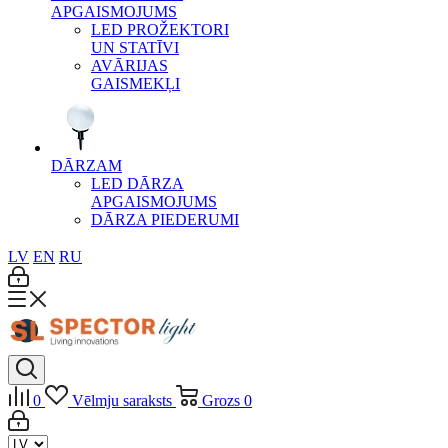
APGAISMOJUMS
LED PROŽEKTORI
UN STATĪVI
AVĀRIJAS
GAISMEKĻI
DĀRZAM
LED DĀRZA
APGAISMOJUMS
DĀRZA PIEDERUMI
LV
EN
RU
0
Vēlmju saraksts
Grozs
0