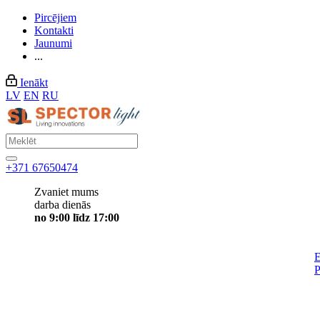
Pircējiem
Kontakti
Jaunumi
...
Ienākt
LV
EN
RU
+371 67650474
Zvaniet mums
darba dienās
no 9:00 līdz 17:00