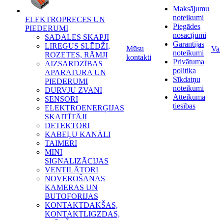
Maksājumu
noteikumi
ELEKTROPRECES UN
Piegādes
PIEDERUMI
nosacījumi
SADALES SKAPJI
Garantijas
LIREGUS SLĒDŽI,
Mūsu
Va
noteikumi
ROZETES, RĀMJI
kontakti
Privātuma
AIZSARDZĪBAS
politika
APARATŪRA UN
Sīkdatņu
PIEDERUMI
noteikumi
DURVJU ZVANI
Atteikuma
SENSORI
tiesības
ELEKTROENERĢIJAS
SKAITĪTĀJI
DETEKTORI
KABEĻU KANĀLI
TAIMERI
MINI
SIGNALIZĀCIJAS
VENTILĀTORI
NOVĒROŠANAS
KAMERAS UN
BUTOFORIJAS
KONTAKTDAKŠAS,
KONTAKTLIGZDAS,