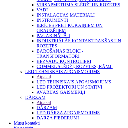
VIRSAPMETUMA SLĒDŽI UN ROZETES
VADI
INSTALĀCIJAS MATERIĀLI
INSTRUMENTI
IERĪCES PRET KUKAIŅIEM UN
GRAUZĒJIEM
PAGARINĀTĀJI
INDUSTRIĀLĀS KONTAKTDAKŠAS UN
ROZETES
BAROŠANAS BLOKI -
TRANSFORMĀTORI
BEZVADU KONTROLIERI
COMMEL SLĒDŽI, ROZETES, RĀMJI
LED TEHNISKAIS APGAISMOJUMS
Atpakaļ
LED TEHNISKAIS APGAISMOJUMS
LED PROŽEKTORI UN STATĪVI
AVĀRIJAS GAISMEKĻI
DĀRZAM
Atpakaļ
DĀRZAM
LED DĀRZA APGAISMOJUMS
DĀRZA PIEDERUMI
Mūsu kontakti