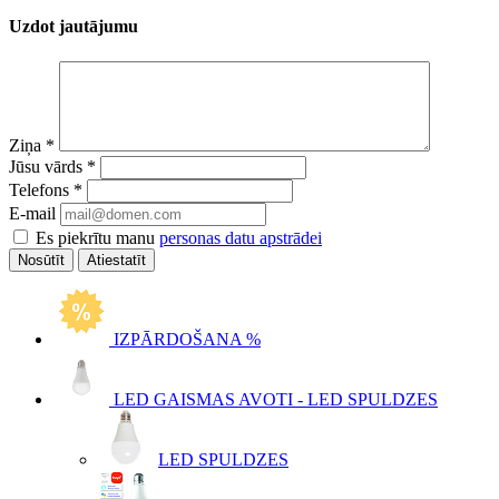
Uzdot jautājumu
Ziņa
*
Jūsu vārds
*
Telefons
*
E-mail
Es piekrītu manu
personas datu apstrādei
Atiestatīt
IZPĀRDOŠANA %
LED GAISMAS AVOTI - LED SPULDZES
LED SPULDZES