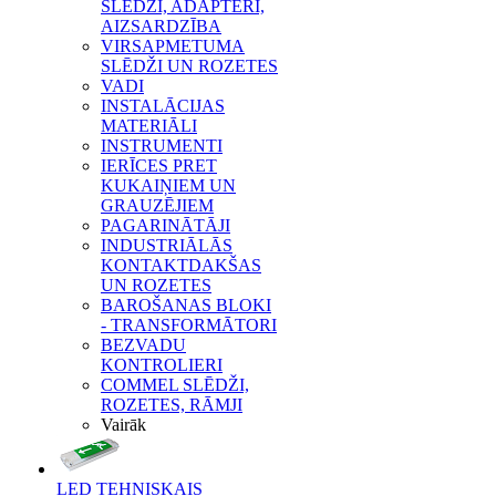
SLĒDŽI, ADAPTERI,
AIZSARDZĪBA
VIRSAPMETUMA
SLĒDŽI UN ROZETES
VADI
INSTALĀCIJAS
MATERIĀLI
INSTRUMENTI
IERĪCES PRET
KUKAIŅIEM UN
GRAUZĒJIEM
PAGARINĀTĀJI
INDUSTRIĀLĀS
KONTAKTDAKŠAS
UN ROZETES
BAROŠANAS BLOKI
- TRANSFORMĀTORI
BEZVADU
KONTROLIERI
COMMEL SLĒDŽI,
ROZETES, RĀMJI
Vairāk
LED TEHNISKAIS