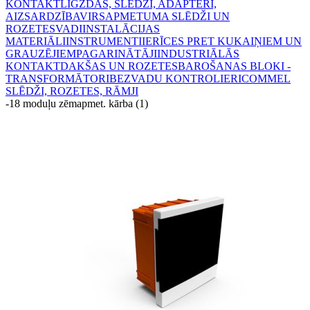
KONTAKTLIGZDAS, SLĒDŽI, ADAPTERI,
AIZSARDZĪBA
VIRSAPMETUMA SLĒDŽI UN
ROZETES
VADI
INSTALĀCIJAS
MATERIĀLI
INSTRUMENTI
IERĪCES PRET KUKAIŅIEM UN
GRAUZĒJIEM
PAGARINĀTĀJI
INDUSTRIĀLĀS
KONTAKTDAKŠAS UN ROZETES
BAROŠANAS BLOKI -
TRANSFORMĀTORI
BEZVADU KONTROLIERI
COMMEL
SLĒDŽI, ROZETES, RĀMJI
-
18 moduļu zēmapmet. kārba (1)