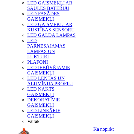
LED GAISMEKĻI AR
SAULES BATERIJU
LED FASĀDES
GAISMEKĻI
LED GAISMEKĻI AR
KUSTĪBAS SENSORU
LED GALDA LAMPAS
LED
PĀRNĒSĀJAMĀS
LAMPAS UN
LUKTURI
PLAFONI
LED IEBŪVĒJAMIE
GAISMEKĻI
LED LENTAS UN
ALUMĪNIJA PROFILI
LED NAKTS
GAISMEKĻI
DEKORATĪVIE
GAISMEKĻI
LED LINEĀRIE
GAISMEKĻI
Vairāk
Ka nopirkt