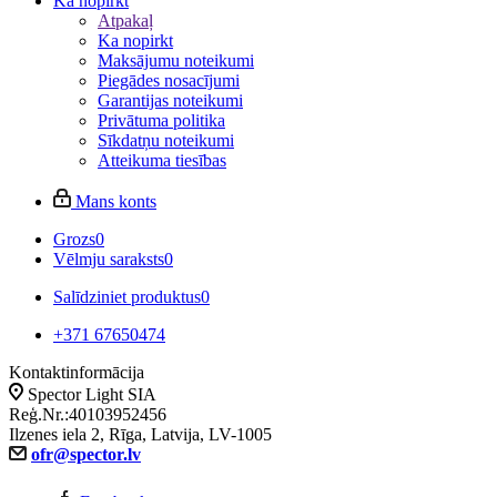
Ka nopirkt
Atpakaļ
Ka nopirkt
Maksājumu noteikumi
Piegādes nosacījumi
Garantijas noteikumi
Privātuma politika
Sīkdatņu noteikumi
Atteikuma tiesības
Mans konts
Grozs
0
Vēlmju saraksts
0
Salīdziniet produktus
0
+371 67650474
Kontaktinformācija
Spector Light SIA
Reģ.Nr.:40103952456
Ilzenes iela 2, Rīga, Latvija, LV-1005
ofr@spector.lv