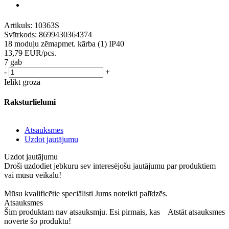
Artikuls:
10363S
Svītrkods:
8699430364374
18 moduļu zēmapmet. kārba (1) IP40
13,79
EUR
/pcs.
7 gab
-
+
Ielikt grozā
Raksturlielumi
Atsauksmes
Uzdot jautājumu
Uzdot jautājumu
Droši uzdodiet jebkuru sev interesējošu jautājumu par produktiem
vai mūsu veikalu!
Mūsu kvalificētie speciālisti Jums noteikti palīdzēs.
Atsauksmes
Šim produktam nav atsauksmju. Esi pirmais, kas
Atstāt atsauksmes
novērtē šo produktu!