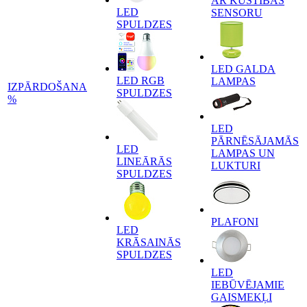
AR KUSTĪBAS
LED
SENSORU
SPULDZES
LED GALDA
LED RGB
LAMPAS
IZPĀRDOŠANA
SPULDZES
%
LED
PĀRNĒSĀJAMĀS
LED
LAMPAS UN
LINEĀRĀS
LUKTURI
SPULDZES
PLAFONI
LED
KRĀSAINĀS
SPULDZES
LED
IEBŪVĒJAMIE
GAISMEKĻI