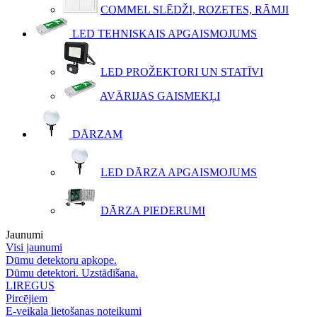
COMMEL SLĒDŽI, ROZETES, RĀMJI
LED TEHNISKAIS APGAISMOJUMS
LED PROŽEKTORI UN STATĪVI
AVĀRIJAS GAISMEKĻI
DĀRZAM
LED DĀRZA APGAISMOJUMS
DĀRZA PIEDERUMI
Jaunumi
Visi jaunumi
Dūmu detektoru apkope.
Dūmu detektori. Uzstādīšana.
LIREGUS
Pircējiem
E-veikala lietošanas noteikumi