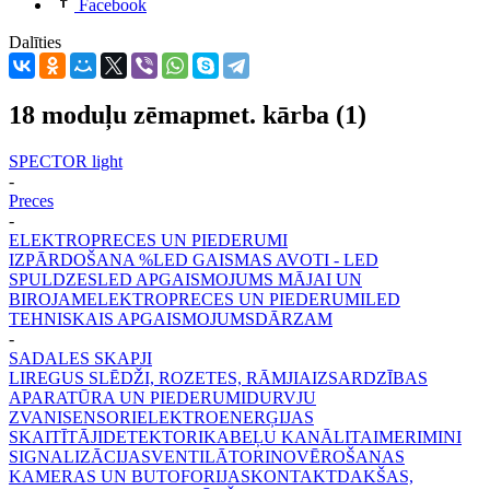
Facebook
Dalīties
18 moduļu zēmapmet. kārba (1)
SPECTOR light
-
Preces
-
ELEKTROPRECES UN PIEDERUMI
IZPĀRDOŠANA %
LED GAISMAS AVOTI - LED
SPULDZES
LED APGAISMOJUMS MĀJAI UN
BIROJAM
ELEKTROPRECES UN PIEDERUMI
LED
TEHNISKAIS APGAISMOJUMS
DĀRZAM
-
SADALES SKAPJI
LIREGUS SLĒDŽI, ROZETES, RĀMJI
AIZSARDZĪBAS
APARATŪRA UN PIEDERUMI
DURVJU
ZVANI
SENSORI
ELEKTROENERĢIJAS
SKAITĪTĀJI
DETEKTORI
KABEĻU KANĀLI
TAIMERI
MINI
SIGNALIZĀCIJAS
VENTILĀTORI
NOVĒROŠANAS
KAMERAS UN BUTOFORIJAS
KONTAKTDAKŠAS,