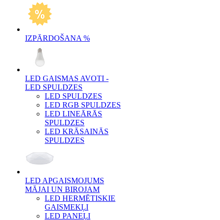
IZPĀRDOŠANA %
LED GAISMAS AVOTI -
LED SPULDZES
LED SPULDZES
LED RGB SPULDZES
LED LINEĀRĀS
SPULDZES
LED KRĀSAINĀS
SPULDZES
LED APGAISMOJUMS
MĀJAI UN BIROJAM
LED HERMĒTISKIE
GAISMEKĻI
LED PANEĻI