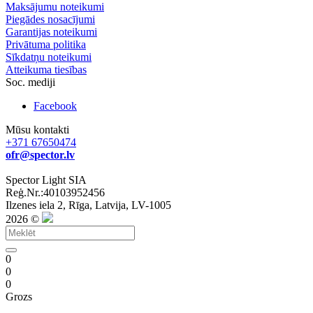
Maksājumu noteikumi
Piegādes nosacījumi
Garantijas noteikumi
Privātuma politika
Sīkdatņu noteikumi
Atteikuma tiesības
Soc. mediji
Facebook
Mūsu kontakti
+371 67650474
ofr@spector.lv
Spector Light SIA
Reģ.Nr.:40103952456
Ilzenes iela 2, Rīga, Latvija, LV-1005
2026 ©
0
0
0
Grozs