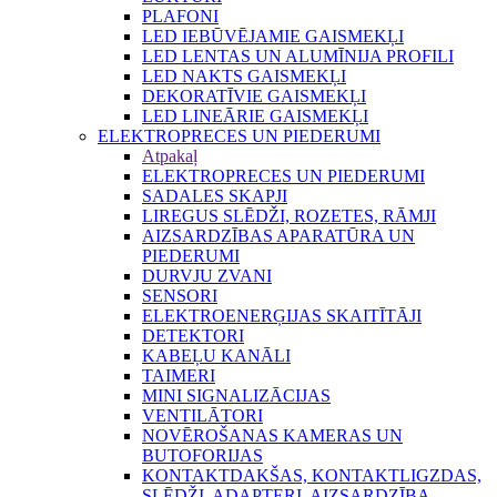
PLAFONI
LED IEBŪVĒJAMIE GAISMEKĻI
LED LENTAS UN ALUMĪNIJA PROFILI
LED NAKTS GAISMEKĻI
DEKORATĪVIE GAISMEKĻI
LED LINEĀRIE GAISMEKĻI
ELEKTROPRECES UN PIEDERUMI
Atpakaļ
ELEKTROPRECES UN PIEDERUMI
SADALES SKAPJI
LIREGUS SLĒDŽI, ROZETES, RĀMJI
AIZSARDZĪBAS APARATŪRA UN
PIEDERUMI
DURVJU ZVANI
SENSORI
ELEKTROENERĢIJAS SKAITĪTĀJI
DETEKTORI
KABEĻU KANĀLI
TAIMERI
MINI SIGNALIZĀCIJAS
VENTILĀTORI
NOVĒROŠANAS KAMERAS UN
BUTOFORIJAS
KONTAKTDAKŠAS, KONTAKTLIGZDAS,
SLĒDŽI, ADAPTERI, AIZSARDZĪBA