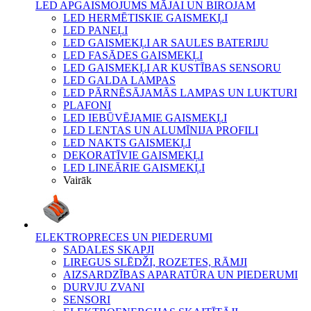
LED APGAISMOJUMS MĀJAI UN BIROJAM
LED HERMĒTISKIE GAISMEKĻI
LED PANEĻI
LED GAISMEKĻI AR SAULES BATERIJU
LED FASĀDES GAISMEKĻI
LED GAISMEKĻI AR KUSTĪBAS SENSORU
LED GALDA LAMPAS
LED PĀRNĒSĀJAMĀS LAMPAS UN LUKTURI
PLAFONI
LED IEBŪVĒJAMIE GAISMEKĻI
LED LENTAS UN ALUMĪNIJA PROFILI
LED NAKTS GAISMEKĻI
DEKORATĪVIE GAISMEKĻI
LED LINEĀRIE GAISMEKĻI
Vairāk
ELEKTROPRECES UN PIEDERUMI
SADALES SKAPJI
LIREGUS SLĒDŽI, ROZETES, RĀMJI
AIZSARDZĪBAS APARATŪRA UN PIEDERUMI
DURVJU ZVANI
SENSORI