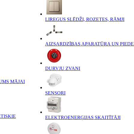
LIREGUS SLĒDŽI, ROZETES, RĀMJI
AIZSARDZĪBAS APARATŪRA UN PIED
DURVJU ZVANI
UMS MĀJAI
SENSORI
TISKIE
ELEKTROENERĢIJAS SKAITĪTĀJI