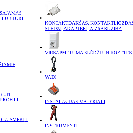
ĒSĀJAMĀS
 LUKTURI
KONTAKTDAKŠAS, KONTAKTLIGZDAS
SLĒDŽI, ADAPTERI, AIZSARDZĪBA
VIRSAPMETUMA SLĒDŽI UN ROZETES
ĒJAMIE
VADI
S UN
PROFILI
INSTALĀCIJAS MATERIĀLI
 GAISMEKĻI
INSTRUMENTI