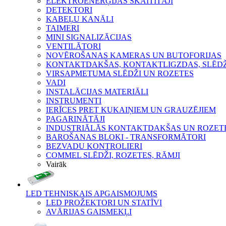
ELEKTROENERĢIJAS SKAITĪTĀJI
DETEKTORI
KABEĻU KANĀLI
TAIMERI
MINI SIGNALIZĀCIJAS
VENTILĀTORI
NOVĒROŠANAS KAMERAS UN BUTOFORIJAS
KONTAKTDAKŠAS, KONTAKTLIGZDAS, SLĒDŽI
VIRSAPMETUMA SLĒDŽI UN ROZETES
VADI
INSTALĀCIJAS MATERIĀLI
INSTRUMENTI
IERĪCES PRET KUKAIŅIEM UN GRAUZĒJIEM
PAGARINĀTĀJI
INDUSTRIĀLĀS KONTAKTDAKŠAS UN ROZET
BAROŠANAS BLOKI - TRANSFORMĀTORI
BEZVADU KONTROLIERI
COMMEL SLĒDŽI, ROZETES, RĀMJI
Vairāk
LED TEHNISKAIS APGAISMOJUMS
LED PROŽEKTORI UN STATĪVI
AVĀRIJAS GAISMEKĻI