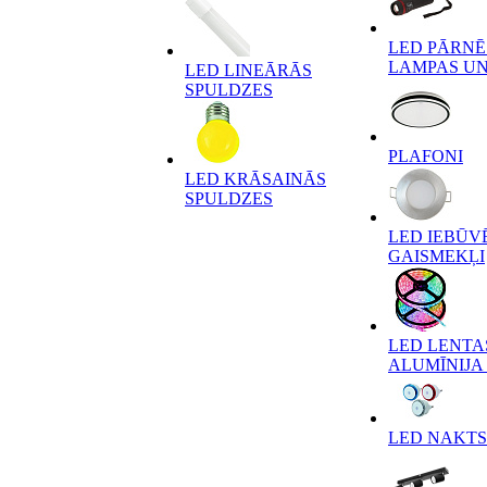
LED PĀRN
LAMPAS UN
LED LINEĀRĀS
SPULDZES
PLAFONI
LED KRĀSAINĀS
SPULDZES
LED IEBŪV
GAISMEKĻI
LED LENTA
ALUMĪNIJA 
LED NAKTS