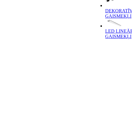
DEKORATĪV
GAISMEKĻI
LED LINEĀ
GAISMEKĻI