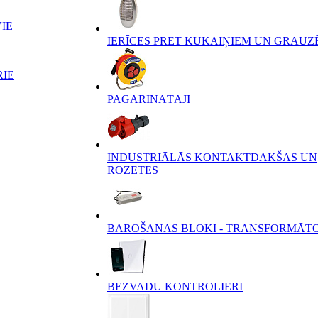
IE
IERĪCES PRET KUKAIŅIEM UN GRAUZ
RIE
PAGARINĀTĀJI
INDUSTRIĀLĀS KONTAKTDAKŠAS UN
ROZETES
BAROŠANAS BLOKI - TRANSFORMĀT
BEZVADU KONTROLIERI