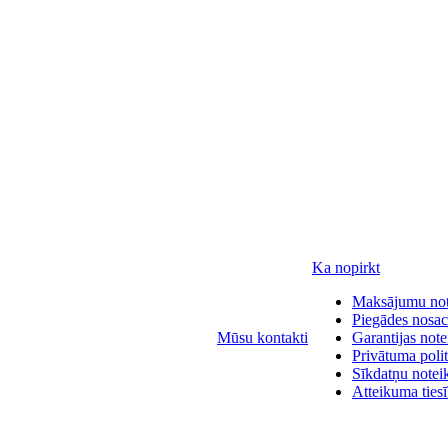
Ka nopirkt
Maksājumu no
Piegādes nosac
Mūsu kontakti
Garantijas not
Privātuma polit
Sīkdatņu notei
Atteikuma ties