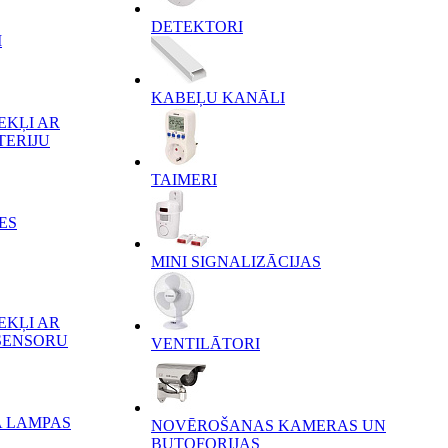
DETEKTORI
I
KABEĻU KANĀLI
EKĻI AR
TERIJU
TAIMERI
ES
MINI SIGNALIZĀCIJAS
EKĻI AR
SENSORU
VENTILĀTORI
A LAMPAS
NOVĒROŠANAS KAMERAS UN
BUTOFORIJAS