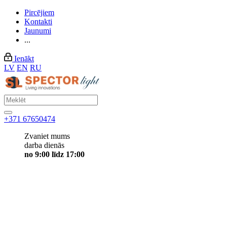
Pircējiem
Kontakti
Jaunumi
...
Ienākt
LV
EN
RU
+371 67650474
Zvaniet mums
darba dienās
no 9:00 līdz 17:00