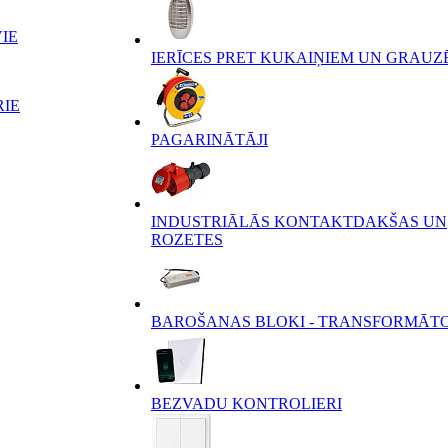
IE
IERĪCES PRET KUKAIŅIEM UN GRAUZ
RIE
PAGARINĀTĀJI
INDUSTRIĀLĀS KONTAKTDAKŠAS UN
ROZETES
BAROŠANAS BLOKI - TRANSFORMĀT
BEZVADU KONTROLIERI