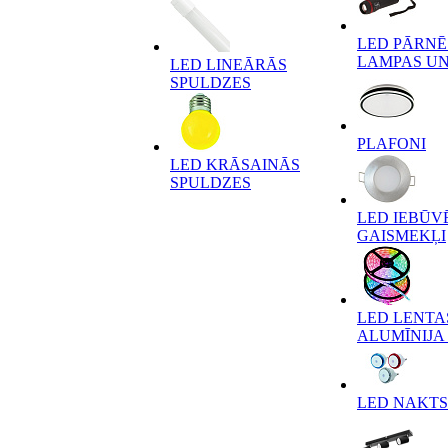
LED PĀRN
LAMPAS UN
LED LINEĀRĀS
SPULDZES
PLAFONI
LED KRĀSAINĀS
SPULDZES
LED IEBŪV
GAISMEKĻI
LED LENTA
ALUMĪNIJA 
LED NAKTS