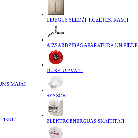
LIREGUS SLĒDŽI, ROZETES, RĀMJI
AIZSARDZĪBAS APARATŪRA UN PIED
DURVJU ZVANI
UMS MĀJAI
SENSORI
TISKIE
ELEKTROENERĢIJAS SKAITĪTĀJI