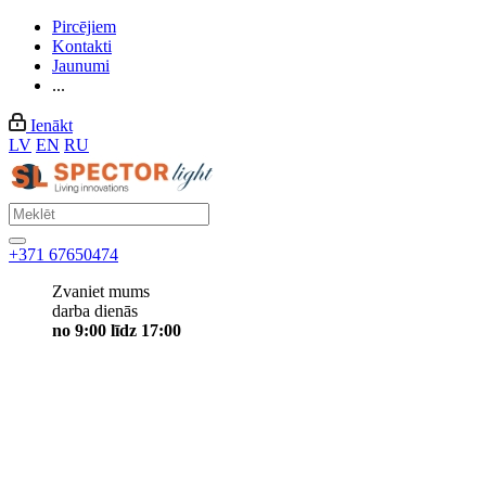
Pircējiem
Kontakti
Jaunumi
...
Ienākt
LV
EN
RU
+371 67650474
Zvaniet mums
darba dienās
no 9:00 līdz 17:00