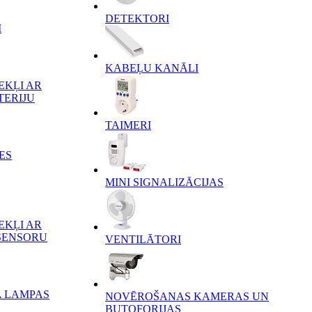
DETEKTORI
I
KABEĻU KANĀLI
EKĻI AR
TERIJU
TAIMERI
ES
MINI SIGNALIZĀCIJAS
EKĻI AR
SENSORU
VENTILĀTORI
A LAMPAS
NOVĒROŠANAS KAMERAS UN
BUTOFORIJAS