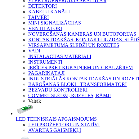
ELEKTROENERĢIJAS SKAITĪTĀJI
DETEKTORI
KABEĻU KANĀLI
TAIMERI
MINI SIGNALIZĀCIJAS
VENTILĀTORI
NOVĒROŠANAS KAMERAS UN BUTOFORIJAS
KONTAKTDAKŠAS, KONTAKTLIGZDAS, SLĒDŽI
VIRSAPMETUMA SLĒDŽI UN ROZETES
VADI
INSTALĀCIJAS MATERIĀLI
INSTRUMENTI
IERĪCES PRET KUKAIŅIEM UN GRAUZĒJIEM
PAGARINĀTĀJI
INDUSTRIĀLĀS KONTAKTDAKŠAS UN ROZET
BAROŠANAS BLOKI - TRANSFORMĀTORI
BEZVADU KONTROLIERI
COMMEL SLĒDŽI, ROZETES, RĀMJI
Vairāk
LED TEHNISKAIS APGAISMOJUMS
LED PROŽEKTORI UN STATĪVI
AVĀRIJAS GAISMEKĻI