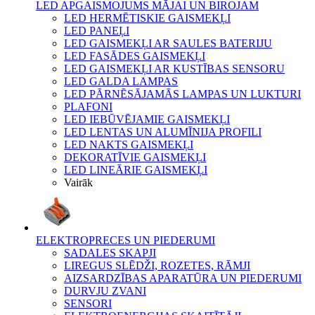
LED APGAISMOJUMS MĀJAI UN BIROJAM
LED HERMĒTISKIE GAISMEKĻI
LED PANEĻI
LED GAISMEKĻI AR SAULES BATERIJU
LED FASĀDES GAISMEKĻI
LED GAISMEKĻI AR KUSTĪBAS SENSORU
LED GALDA LAMPAS
LED PĀRNĒSĀJAMĀS LAMPAS UN LUKTURI
PLAFONI
LED IEBŪVĒJAMIE GAISMEKĻI
LED LENTAS UN ALUMĪNIJA PROFILI
LED NAKTS GAISMEKĻI
DEKORATĪVIE GAISMEKĻI
LED LINEĀRIE GAISMEKĻI
Vairāk
ELEKTROPRECES UN PIEDERUMI
SADALES SKAPJI
LIREGUS SLĒDŽI, ROZETES, RĀMJI
AIZSARDZĪBAS APARATŪRA UN PIEDERUMI
DURVJU ZVANI
SENSORI