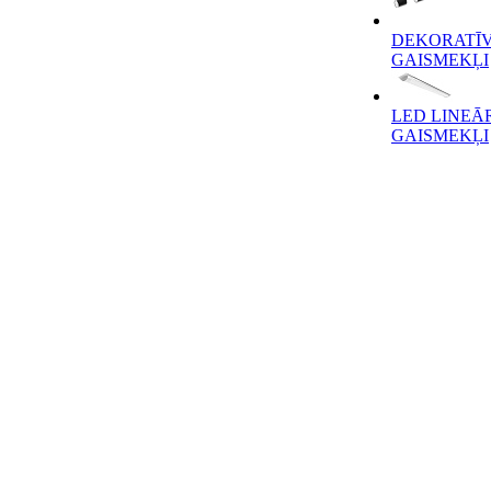
DEKORATĪV
GAISMEKĻI
LED LINEĀ
GAISMEKĻI