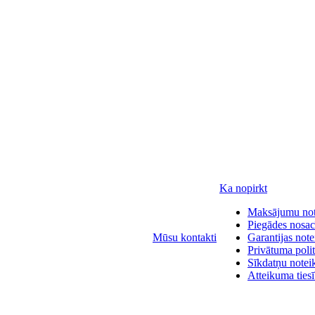
Ka nopirkt
Maksājumu no
Piegādes nosac
Mūsu kontakti
Garantijas not
Privātuma polit
Sīkdatņu notei
Atteikuma ties