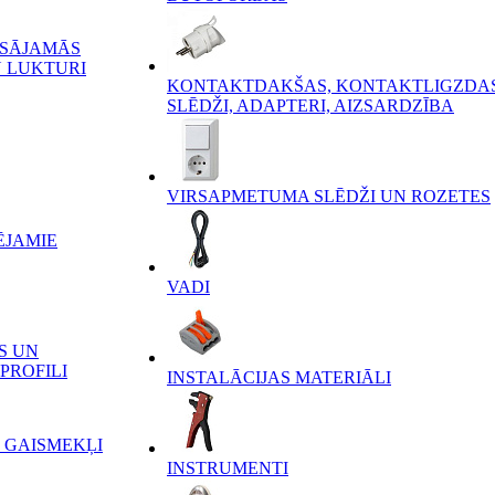
ĒSĀJAMĀS
 LUKTURI
KONTAKTDAKŠAS, KONTAKTLIGZDAS
SLĒDŽI, ADAPTERI, AIZSARDZĪBA
VIRSAPMETUMA SLĒDŽI UN ROZETES
ĒJAMIE
VADI
S UN
PROFILI
INSTALĀCIJAS MATERIĀLI
 GAISMEKĻI
INSTRUMENTI