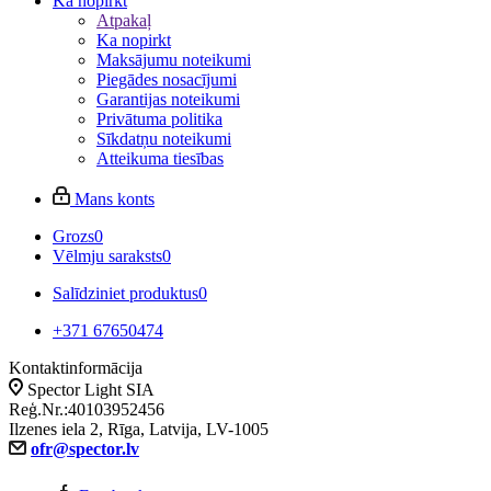
Ka nopirkt
Atpakaļ
Ka nopirkt
Maksājumu noteikumi
Piegādes nosacījumi
Garantijas noteikumi
Privātuma politika
Sīkdatņu noteikumi
Atteikuma tiesības
Mans konts
Grozs
0
Vēlmju saraksts
0
Salīdziniet produktus
0
+371 67650474
Kontaktinformācija
Spector Light SIA
Reģ.Nr.:40103952456
Ilzenes iela 2, Rīga, Latvija, LV-1005
ofr@spector.lv