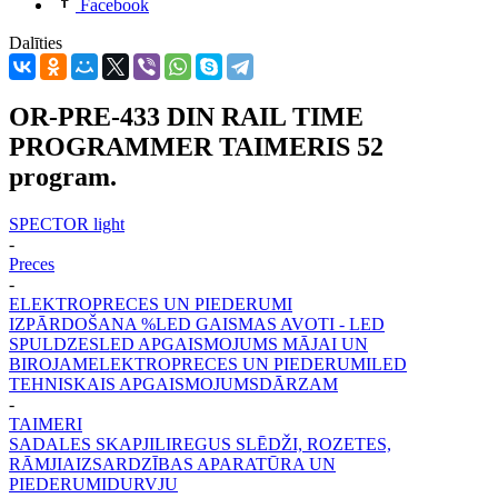
Facebook
Dalīties
OR-PRE-433 DIN RAIL TIME
PROGRAMMER TAIMERIS 52
program.
SPECTOR light
-
Preces
-
ELEKTROPRECES UN PIEDERUMI
IZPĀRDOŠANA %
LED GAISMAS AVOTI - LED
SPULDZES
LED APGAISMOJUMS MĀJAI UN
BIROJAM
ELEKTROPRECES UN PIEDERUMI
LED
TEHNISKAIS APGAISMOJUMS
DĀRZAM
-
TAIMERI
SADALES SKAPJI
LIREGUS SLĒDŽI, ROZETES,
RĀMJI
AIZSARDZĪBAS APARATŪRA UN
PIEDERUMI
DURVJU