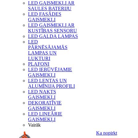
LED GAISMEKĻI AR
SAULES BATERIJU
LED FASĀDES
GAISMEKĻI
LED GAISMEKĻI AR
KUSTĪBAS SENSORU
LED GALDA LAMPAS
LED
PĀRNĒSĀJAMĀS
LAMPAS UN
LUKTURI
PLAFONI
LED IEBŪVĒJAMIE
GAISMEKĻI
LED LENTAS UN
ALUMĪNIJA PROFILI
LED NAKTS
GAISMEKĻI
DEKORATĪVIE
GAISMEKĻI
LED LINEĀRIE
GAISMEKĻI
Vairāk
Ka nopirkt