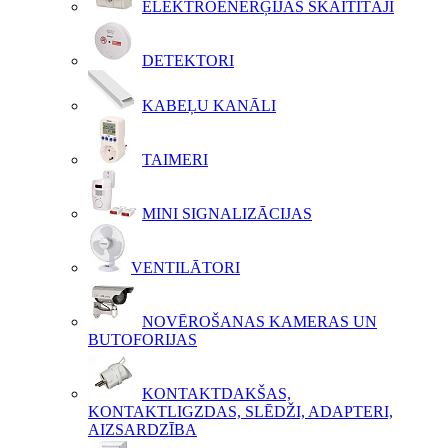
ELEKTROENERĢIJAS SKAITĪTĀJI
DETEKTORI
KABEĻU KANĀLI
TAIMERI
MINI SIGNALIZĀCIJAS
VENTILĀTORI
NOVĒROŠANAS KAMERAS UN
BUTOFORIJAS
KONTAKTDAKŠAS,
KONTAKTLIGZDAS, SLĒDŽI, ADAPTERI,
AIZSARDZĪBA