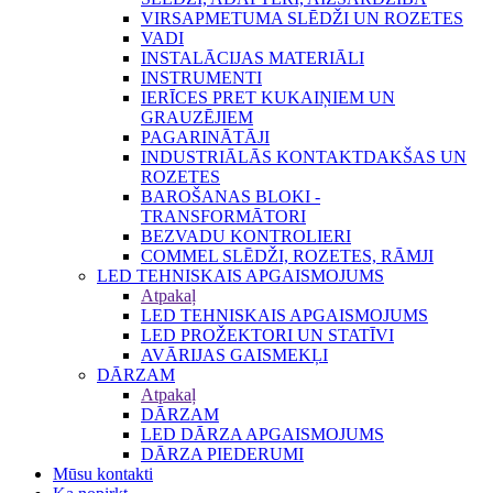
VIRSAPMETUMA SLĒDŽI UN ROZETES
VADI
INSTALĀCIJAS MATERIĀLI
INSTRUMENTI
IERĪCES PRET KUKAIŅIEM UN
GRAUZĒJIEM
PAGARINĀTĀJI
INDUSTRIĀLĀS KONTAKTDAKŠAS UN
ROZETES
BAROŠANAS BLOKI -
TRANSFORMĀTORI
BEZVADU KONTROLIERI
COMMEL SLĒDŽI, ROZETES, RĀMJI
LED TEHNISKAIS APGAISMOJUMS
Atpakaļ
LED TEHNISKAIS APGAISMOJUMS
LED PROŽEKTORI UN STATĪVI
AVĀRIJAS GAISMEKĻI
DĀRZAM
Atpakaļ
DĀRZAM
LED DĀRZA APGAISMOJUMS
DĀRZA PIEDERUMI
Mūsu kontakti