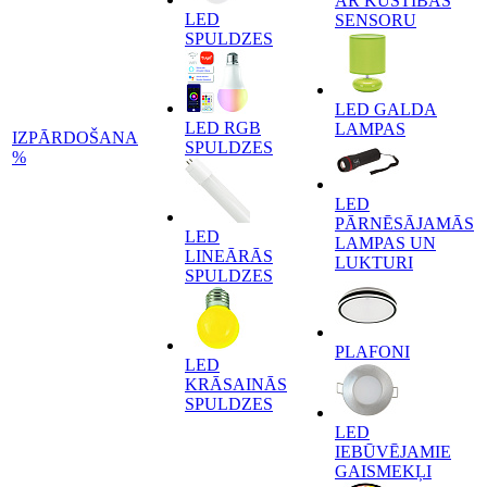
AR KUSTĪBAS
LED
SENSORU
SPULDZES
LED GALDA
LED RGB
LAMPAS
IZPĀRDOŠANA
SPULDZES
%
LED
PĀRNĒSĀJAMĀS
LED
LAMPAS UN
LINEĀRĀS
LUKTURI
SPULDZES
PLAFONI
LED
KRĀSAINĀS
SPULDZES
LED
IEBŪVĒJAMIE
GAISMEKĻI