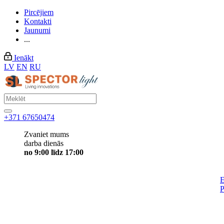
Pircējiem
Kontakti
Jaunumi
...
Ienākt
LV
EN
RU
+371 67650474
Zvaniet mums
darba dienās
no 9:00 līdz 17:00