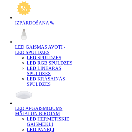
IZPĀRDOŠANA %
LED GAISMAS AVOTI -
LED SPULDZES
LED SPULDZES
LED RGB SPULDZES
LED LINEĀRĀS
SPULDZES
LED KRĀSAINĀS
SPULDZES
LED APGAISMOJUMS
MĀJAI UN BIROJAM
LED HERMĒTISKIE
GAISMEKĻI
LED PANEĻI