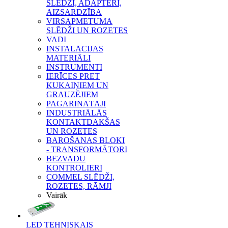
SLĒDŽI, ADAPTERI,
AIZSARDZĪBA
VIRSAPMETUMA
SLĒDŽI UN ROZETES
VADI
INSTALĀCIJAS
MATERIĀLI
INSTRUMENTI
IERĪCES PRET
KUKAIŅIEM UN
GRAUZĒJIEM
PAGARINĀTĀJI
INDUSTRIĀLĀS
KONTAKTDAKŠAS
UN ROZETES
BAROŠANAS BLOKI
- TRANSFORMĀTORI
BEZVADU
KONTROLIERI
COMMEL SLĒDŽI,
ROZETES, RĀMJI
Vairāk
LED TEHNISKAIS