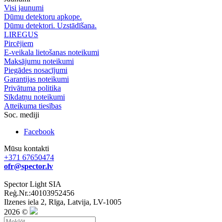
Visi jaunumi
Dūmu detektoru apkope.
Dūmu detektori. Uzstādīšana.
LIREGUS
Pircējiem
E-veikala lietošanas noteikumi
Maksājumu noteikumi
Piegādes nosacījumi
Garantijas noteikumi
Privātuma politika
Sīkdatņu noteikumi
Atteikuma tiesības
Soc. mediji
Facebook
Mūsu kontakti
+371 67650474
ofr@spector.lv
Spector Light SIA
Reģ.Nr.:40103952456
Ilzenes iela 2, Rīga, Latvija, LV-1005
2026 ©