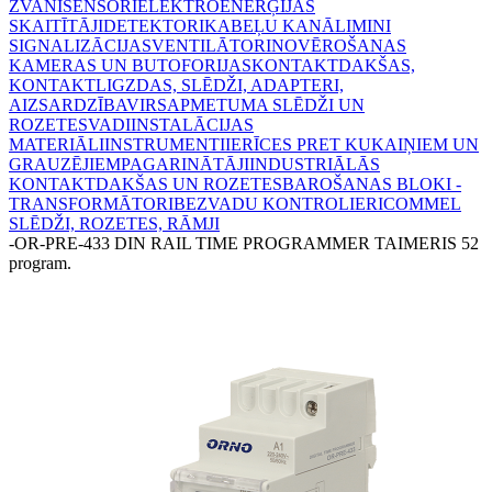
ZVANI
SENSORI
ELEKTROENERĢIJAS
SKAITĪTĀJI
DETEKTORI
KABEĻU KANĀLI
MINI
SIGNALIZĀCIJAS
VENTILĀTORI
NOVĒROŠANAS
KAMERAS UN BUTOFORIJAS
KONTAKTDAKŠAS,
KONTAKTLIGZDAS, SLĒDŽI, ADAPTERI,
AIZSARDZĪBA
VIRSAPMETUMA SLĒDŽI UN
ROZETES
VADI
INSTALĀCIJAS
MATERIĀLI
INSTRUMENTI
IERĪCES PRET KUKAIŅIEM UN
GRAUZĒJIEM
PAGARINĀTĀJI
INDUSTRIĀLĀS
KONTAKTDAKŠAS UN ROZETES
BAROŠANAS BLOKI -
TRANSFORMĀTORI
BEZVADU KONTROLIERI
COMMEL
SLĒDŽI, ROZETES, RĀMJI
-
OR-PRE-433 DIN RAIL TIME PROGRAMMER TAIMERIS 52
program.