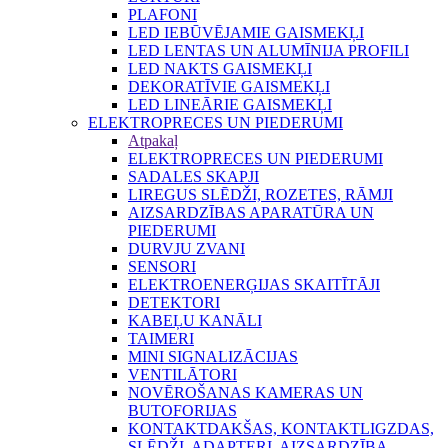
PLAFONI
LED IEBŪVĒJAMIE GAISMEKĻI
LED LENTAS UN ALUMĪNIJA PROFILI
LED NAKTS GAISMEKĻI
DEKORATĪVIE GAISMEKĻI
LED LINEĀRIE GAISMEKĻI
ELEKTROPRECES UN PIEDERUMI
Atpakaļ
ELEKTROPRECES UN PIEDERUMI
SADALES SKAPJI
LIREGUS SLĒDŽI, ROZETES, RĀMJI
AIZSARDZĪBAS APARATŪRA UN
PIEDERUMI
DURVJU ZVANI
SENSORI
ELEKTROENERĢIJAS SKAITĪTĀJI
DETEKTORI
KABEĻU KANĀLI
TAIMERI
MINI SIGNALIZĀCIJAS
VENTILĀTORI
NOVĒROŠANAS KAMERAS UN
BUTOFORIJAS
KONTAKTDAKŠAS, KONTAKTLIGZDAS,
SLĒDŽI, ADAPTERI, AIZSARDZĪBA