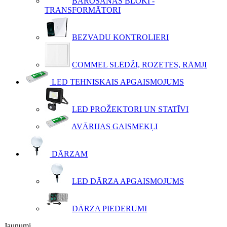
BAROŠANAS BLOKI -
TRANSFORMĀTORI
BEZVADU KONTROLIERI
COMMEL SLĒDŽI, ROZETES, RĀMJI
LED TEHNISKAIS APGAISMOJUMS
LED PROŽEKTORI UN STATĪVI
AVĀRIJAS GAISMEKĻI
DĀRZAM
LED DĀRZA APGAISMOJUMS
DĀRZA PIEDERUMI
Jaunumi