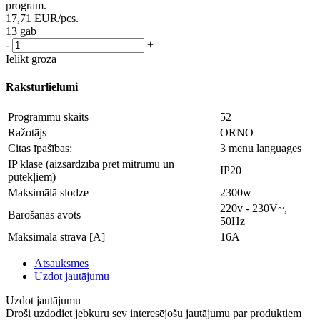
program.
17,71
EUR
/pcs.
13 gab
-
+
Ielikt grozā
Raksturlielumi
Programmu skaits
52
Ražotājs
ORNO
Citas īpašības:
3 menu languages
IP klase (aizsardzība pret mitrumu un
IP20
putekļiem)
Maksimālā slodze
2300w
220v - 230V~,
Barošanas avots
50Hz
Maksimālā strāva [A]
16A
Atsauksmes
Uzdot jautājumu
Uzdot jautājumu
Droši uzdodiet jebkuru sev interesējošu jautājumu par produktiem