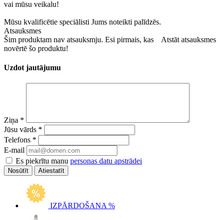
vai mūsu veikalu!
Mūsu kvalificētie speciālisti Jums noteikti palīdzēs.
Atsauksmes
Šim produktam nav atsauksmju. Esi pirmais, kas
Atstāt atsauksmes
novērtē šo produktu!
Uzdot jautājumu
Ziņa
*
Jūsu vārds
*
Telefons
*
E-mail
Es piekrītu manu
personas datu apstrādei
Atiestatīt
IZPĀRDOŠANA %