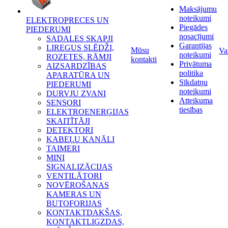
Maksājumu
noteikumi
ELEKTROPRECES UN
Piegādes
PIEDERUMI
nosacījumi
SADALES SKAPJI
Garantijas
LIREGUS SLĒDŽI,
Mūsu
Va
noteikumi
ROZETES, RĀMJI
kontakti
Privātuma
AIZSARDZĪBAS
politika
APARATŪRA UN
Sīkdatņu
PIEDERUMI
noteikumi
DURVJU ZVANI
Atteikuma
SENSORI
tiesības
ELEKTROENERĢIJAS
SKAITĪTĀJI
DETEKTORI
KABEĻU KANĀLI
TAIMERI
MINI
SIGNALIZĀCIJAS
VENTILĀTORI
NOVĒROŠANAS
KAMERAS UN
BUTOFORIJAS
KONTAKTDAKŠAS,
KONTAKTLIGZDAS,