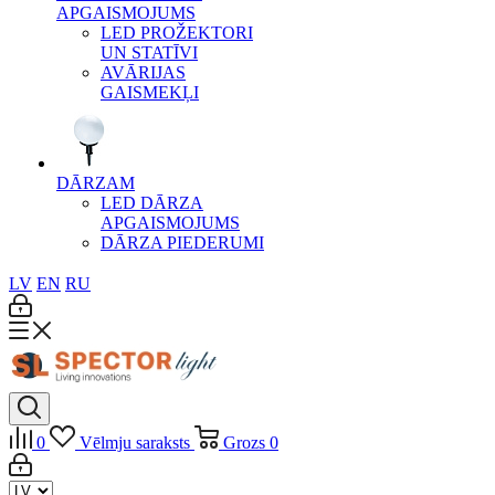
APGAISMOJUMS
LED PROŽEKTORI
UN STATĪVI
AVĀRIJAS
GAISMEKĻI
DĀRZAM
LED DĀRZA
APGAISMOJUMS
DĀRZA PIEDERUMI
LV
EN
RU
0
Vēlmju saraksts
Grozs
0