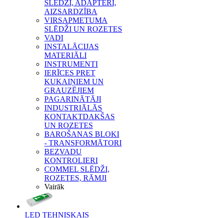
SLĒDŽI, ADAPTERI,
AIZSARDZĪBA
VIRSAPMETUMA
SLĒDŽI UN ROZETES
VADI
INSTALĀCIJAS
MATERIĀLI
INSTRUMENTI
IERĪCES PRET
KUKAIŅIEM UN
GRAUZĒJIEM
PAGARINĀTĀJI
INDUSTRIĀLĀS
KONTAKTDAKŠAS
UN ROZETES
BAROŠANAS BLOKI
- TRANSFORMĀTORI
BEZVADU
KONTROLIERI
COMMEL SLĒDŽI,
ROZETES, RĀMJI
Vairāk
LED TEHNISKAIS