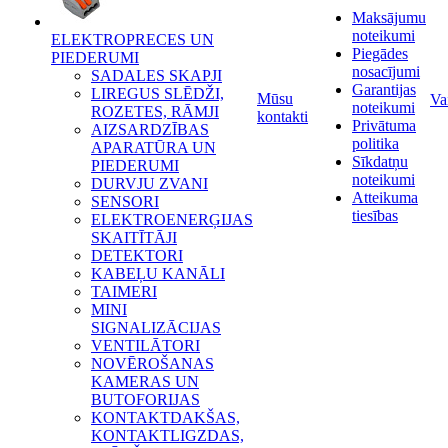
Maksājumu
noteikumi
ELEKTROPRECES UN
Piegādes
PIEDERUMI
nosacījumi
SADALES SKAPJI
Garantijas
LIREGUS SLĒDŽI,
Mūsu
Va
noteikumi
ROZETES, RĀMJI
kontakti
Privātuma
AIZSARDZĪBAS
politika
APARATŪRA UN
Sīkdatņu
PIEDERUMI
noteikumi
DURVJU ZVANI
Atteikuma
SENSORI
tiesības
ELEKTROENERĢIJAS
SKAITĪTĀJI
DETEKTORI
KABEĻU KANĀLI
TAIMERI
MINI
SIGNALIZĀCIJAS
VENTILĀTORI
NOVĒROŠANAS
KAMERAS UN
BUTOFORIJAS
KONTAKTDAKŠAS,
KONTAKTLIGZDAS,