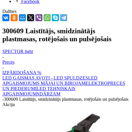
Facebook
Dalīties
300609 Laistītājs, smidzinātājs
plastmasas, rotējošais un pulsējošais
SPECTOR light
-
Preces
-
IZPĀRDOŠANA %
LED GAISMAS AVOTI - LED SPULDZES
LED
APGAISMOJUMS MĀJAI UN BIROJAM
ELEKTROPRECES
UN PIEDERUMI
LED TEHNISKAIS
APGAISMOJUMS
DĀRZAM
-
300609 Laistītājs, smidzinātājs plastmasas, rotējošais un pulsējošais
Akcija