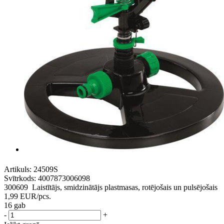
Artikuls:
24509S
Svītrkods:
4007873006098
300609 Laistītājs, smidzinātājs plastmasas, rotējošais un pulsējošais
1,99
EUR
/pcs.
16 gab
-
+