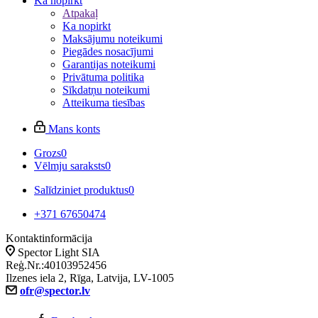
Ka nopirkt
Atpakaļ
Ka nopirkt
Maksājumu noteikumi
Piegādes nosacījumi
Garantijas noteikumi
Privātuma politika
Sīkdatņu noteikumi
Atteikuma tiesības
Mans konts
Grozs
0
Vēlmju saraksts
0
Salīdziniet produktus
0
+371 67650474
Kontaktinformācija
Spector Light SIA
Reģ.Nr.:40103952456
Ilzenes iela 2, Rīga, Latvija, LV-1005
ofr@spector.lv