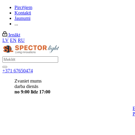
Pircējiem
Kontakti
Jaunumi
...
Ienākt
LV
EN
RU
+371 67650474
Zvaniet mums
darba dienās
no 9:00 līdz 17:00