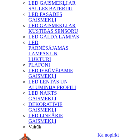
LED GAISMEKĻI AR
SAULES BATERIJU
LED FASĀDES
GAISMEKĻI
LED GAISMEKĻI AR
KUSTĪBAS SENSORU
LED GALDA LAMPAS
LED
PĀRNĒSĀJAMĀS
LAMPAS UN
LUKTURI
PLAFONI
LED IEBŪVĒJAMIE
GAISMEKĻI
LED LENTAS UN
ALUMĪNIJA PROFILI
LED NAKTS
GAISMEKĻI
DEKORATĪVIE
GAISMEKĻI
LED LINEĀRIE
GAISMEKĻI
Vairāk
Ka nopirkt