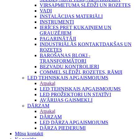
VIRSAPMETUMA SLĒDŽI UN ROZETES
VADI
INSTALĀCIJAS MATERIĀLI
INSTRUMENTI
IERĪCES PRET KUKAIŅIEM UN
GRAUZĒJIEM
PAGARINĀTĀJI
INDUSTRIĀLĀS KONTAKTDAKŠAS UN
ROZETES
BAROŠANAS BLOKI -
TRANSFORMĀTORI
BEZVADU KONTROLIERI
COMMEL SLĒDŽI, ROZETES, RĀMJI
LED TEHNISKAIS APGAISMOJUMS
Atpakaļ
LED TEHNISKAIS APGAISMOJUMS
LED PROŽEKTORI UN STATĪVI
AVĀRIJAS GAISMEKĻI
DĀRZAM
Atpakaļ
DĀRZAM
LED DĀRZA APGAISMOJUMS
DĀRZA PIEDERUMI
Mūsu kontakti