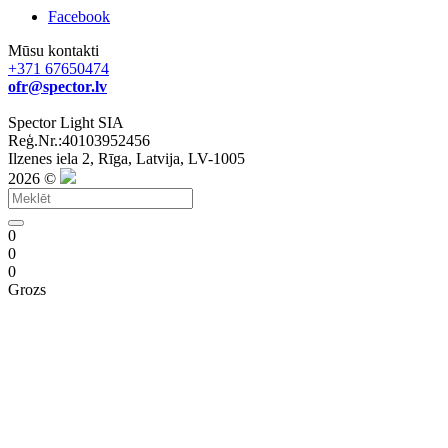
Facebook
Mūsu kontakti
+371 67650474
ofr@spector.lv
Spector Light SIA
Reģ.Nr.:40103952456
Ilzenes iela 2, Rīga, Latvija, LV-1005
2026 ©
0
0
0
Grozs