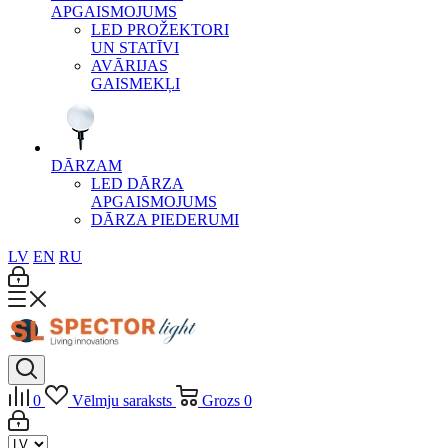
APGAISMOJUMS
LED PROŽEKTORI
UN STATĪVI
AVĀRIJAS
GAISMEKĻI
DĀRZAM
LED DĀRZA
APGAISMOJUMS
DĀRZA PIEDERUMI
LV
EN
RU
0
Vēlmju saraksts
Grozs
0