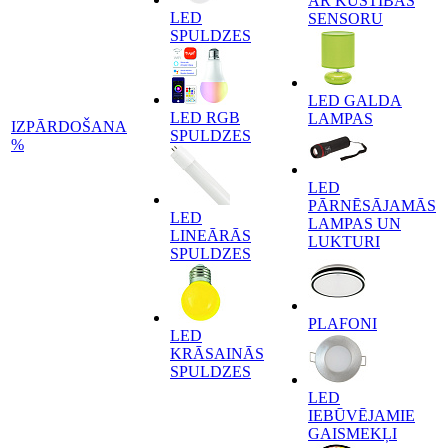
AR KUSTĪBAS
LED
SENSORU
SPULDZES
LED GALDA
LED RGB
LAMPAS
IZPĀRDOŠANA
SPULDZES
%
LED
PĀRNĒSĀJAMĀS
LED
LAMPAS UN
LINEĀRĀS
LUKTURI
SPULDZES
PLAFONI
LED
KRĀSAINĀS
SPULDZES
LED
IEBŪVĒJAMIE
GAISMEKĻI