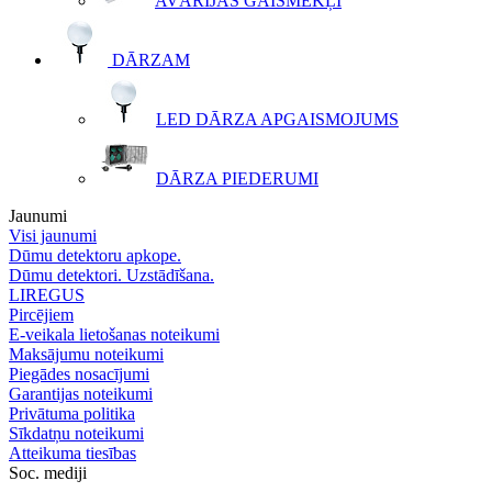
AVĀRIJAS GAISMEKĻI
DĀRZAM
LED DĀRZA APGAISMOJUMS
DĀRZA PIEDERUMI
Jaunumi
Visi jaunumi
Dūmu detektoru apkope.
Dūmu detektori. Uzstādīšana.
LIREGUS
Pircējiem
E-veikala lietošanas noteikumi
Maksājumu noteikumi
Piegādes nosacījumi
Garantijas noteikumi
Privātuma politika
Sīkdatņu noteikumi
Atteikuma tiesības
Soc. mediji