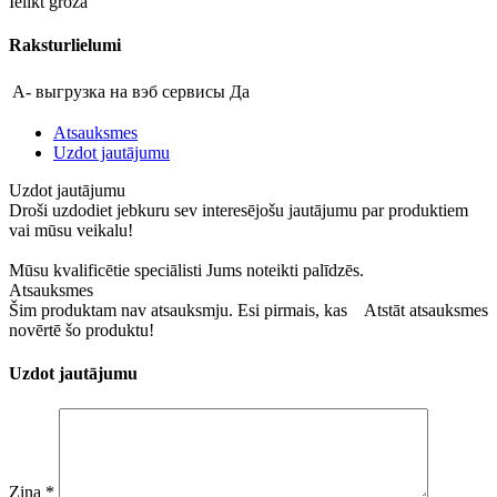
Ielikt grozā
Raksturlielumi
A- выгрузка на вэб сервисы
Да
Atsauksmes
Uzdot jautājumu
Uzdot jautājumu
Droši uzdodiet jebkuru sev interesējošu jautājumu par produktiem
vai mūsu veikalu!
Mūsu kvalificētie speciālisti Jums noteikti palīdzēs.
Atsauksmes
Šim produktam nav atsauksmju. Esi pirmais, kas
Atstāt atsauksmes
novērtē šo produktu!
Uzdot jautājumu
Ziņa
*