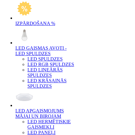
IZPĀRDOŠANA %
LED GAISMAS AVOTI -
LED SPULDZES
LED SPULDZES
LED RGB SPULDZES
LED LINEĀRĀS
SPULDZES
LED KRĀSAINĀS
SPULDZES
LED APGAISMOJUMS
MĀJAI UN BIROJAM
LED HERMĒTISKIE
GAISMEKĻI
LED PANEĻI