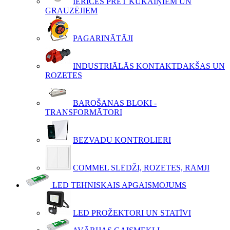
IERĪCES PRET KUKAIŅIEM UN
GRAUZĒJIEM
PAGARINĀTĀJI
INDUSTRIĀLĀS KONTAKTDAKŠAS UN
ROZETES
BAROŠANAS BLOKI -
TRANSFORMĀTORI
BEZVADU KONTROLIERI
COMMEL SLĒDŽI, ROZETES, RĀMJI
LED TEHNISKAIS APGAISMOJUMS
LED PROŽEKTORI UN STATĪVI