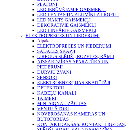
PLAFONI
LED IEBŪVĒJAMIE GAISMEKĻI
LED LENTAS UN ALUMĪNIJA PROFILI
LED NAKTS GAISMEKĻI
DEKORATĪVIE GAISMEKĻI
LED LINEĀRIE GAISMEKĻI
ELEKTROPRECES UN PIEDERUMI
Atpakaļ
ELEKTROPRECES UN PIEDERUMI
SADALES SKAPJI
LIREGUS SLĒDŽI, ROZETES, RĀMJI
AIZSARDZĪBAS APARATŪRA UN
PIEDERUMI
DURVJU ZVANI
SENSORI
ELEKTROENERĢIJAS SKAITĪTĀJI
DETEKTORI
KABEĻU KANĀLI
TAIMERI
MINI SIGNALIZĀCIJAS
VENTILĀTORI
NOVĒROŠANAS KAMERAS UN
BUTOFORIJAS
KONTAKTDAKŠAS, KONTAKTLIGZDAS,
SLĒDŽI, ADAPTERI, AIZSARDZĪBA