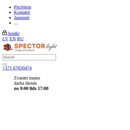
Pircējiem
Kontakti
Jaunumi
...
Ienākt
LV
EN
RU
+371 67650474
Zvaniet mums
darba dienās
no 9:00 līdz 17:00