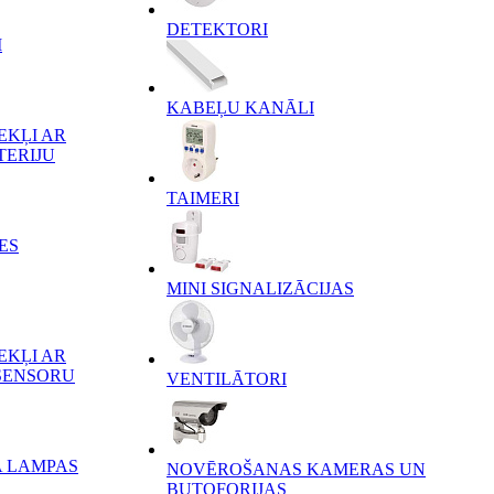
DETEKTORI
I
KABEĻU KANĀLI
EKĻI AR
TERIJU
TAIMERI
ES
MINI SIGNALIZĀCIJAS
EKĻI AR
SENSORU
VENTILĀTORI
A LAMPAS
NOVĒROŠANAS KAMERAS UN
BUTOFORIJAS