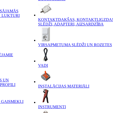
ĒSĀJAMĀS
 LUKTURI
KONTAKTDAKŠAS, KONTAKTLIGZDAS
SLĒDŽI, ADAPTERI, AIZSARDZĪBA
VIRSAPMETUMA SLĒDŽI UN ROZETES
ĒJAMIE
VADI
S UN
PROFILI
INSTALĀCIJAS MATERIĀLI
 GAISMEKĻI
INSTRUMENTI