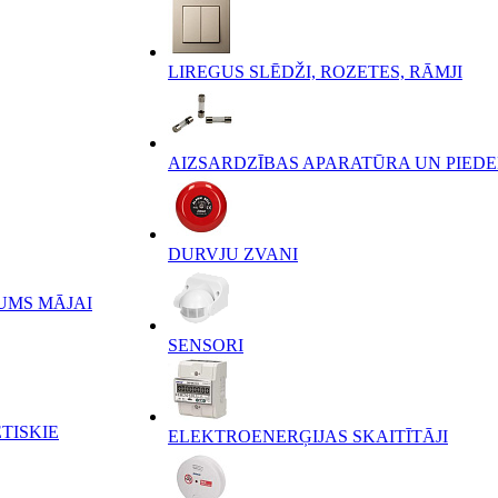
LIREGUS SLĒDŽI, ROZETES, RĀMJI
AIZSARDZĪBAS APARATŪRA UN PIED
DURVJU ZVANI
UMS MĀJAI
SENSORI
TISKIE
ELEKTROENERĢIJAS SKAITĪTĀJI