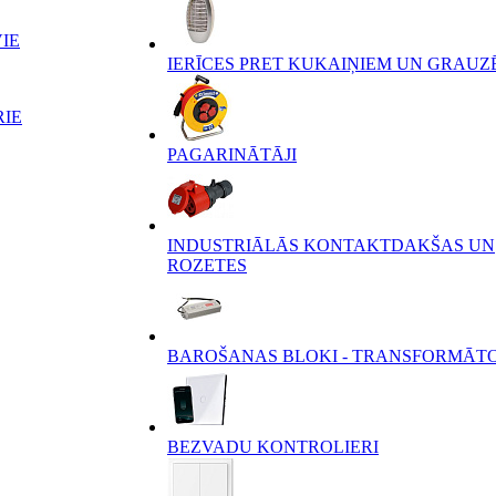
IE
IERĪCES PRET KUKAIŅIEM UN GRAUZ
RIE
PAGARINĀTĀJI
INDUSTRIĀLĀS KONTAKTDAKŠAS UN
ROZETES
BAROŠANAS BLOKI - TRANSFORMĀT
BEZVADU KONTROLIERI