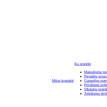
Ka nopirkt
Maksājumu no
Piegādes nosac
Mūsu kontakti
Garantijas not
Privātuma polit
Sīkdatņu notei
Atteikuma ties