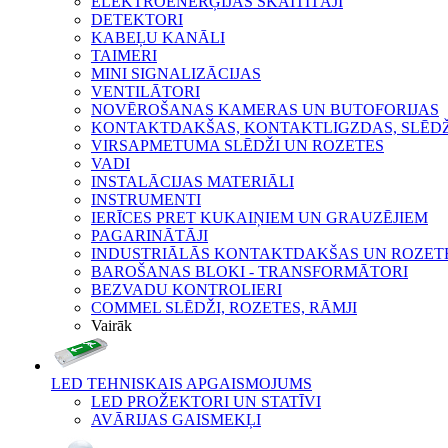
ELEKTROENERĢIJAS SKAITĪTĀJI
DETEKTORI
KABEĻU KANĀLI
TAIMERI
MINI SIGNALIZĀCIJAS
VENTILĀTORI
NOVĒROŠANAS KAMERAS UN BUTOFORIJAS
KONTAKTDAKŠAS, KONTAKTLIGZDAS, SLĒDŽI
VIRSAPMETUMA SLĒDŽI UN ROZETES
VADI
INSTALĀCIJAS MATERIĀLI
INSTRUMENTI
IERĪCES PRET KUKAIŅIEM UN GRAUZĒJIEM
PAGARINĀTĀJI
INDUSTRIĀLĀS KONTAKTDAKŠAS UN ROZET
BAROŠANAS BLOKI - TRANSFORMĀTORI
BEZVADU KONTROLIERI
COMMEL SLĒDŽI, ROZETES, RĀMJI
Vairāk
LED TEHNISKAIS APGAISMOJUMS
LED PROŽEKTORI UN STATĪVI
AVĀRIJAS GAISMEKĻI