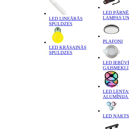
LED PĀRN
LAMPAS UN
LED LINEĀRĀS
SPULDZES
PLAFONI
LED KRĀSAINĀS
SPULDZES
LED IEBŪV
GAISMEKĻI
LED LENTA
ALUMĪNIJA 
LED NAKTS