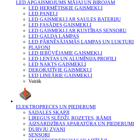
LED APGAISMOJUMS MĀJAI UN BIROJAM
LED HERMĒTISKIE GAISMEKĻI
LED PANEĻI
LED GAISMEKĻI AR SAULES BATERIJU
LED FASĀDES GAISMEKĻI
LED GAISMEKĻI AR KUSTĪBAS SENSORU
LED GALDA LAMPAS
LED PĀRNĒSĀJAMĀS LAMPAS UN LUKTURI
PLAFONI
LED IEBŪVĒJAMIE GAISMEKĻI
LED LENTAS UN ALUMĪNIJA PROFILI
LED NAKTS GAISMEKĻI
DEKORATĪVIE GAISMEKĻI
LED LINEĀRIE GAISMEKĻI
Vairāk
ELEKTROPRECES UN PIEDERUMI
SADALES SKAPJI
LIREGUS SLĒDŽI, ROZETES, RĀMJI
AIZSARDZĪBAS APARATŪRA UN PIEDERUMI
DURVJU ZVANI
SENSORI