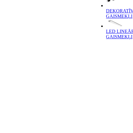
DEKORATĪV
GAISMEKĻI
LED LINEĀ
GAISMEKĻI