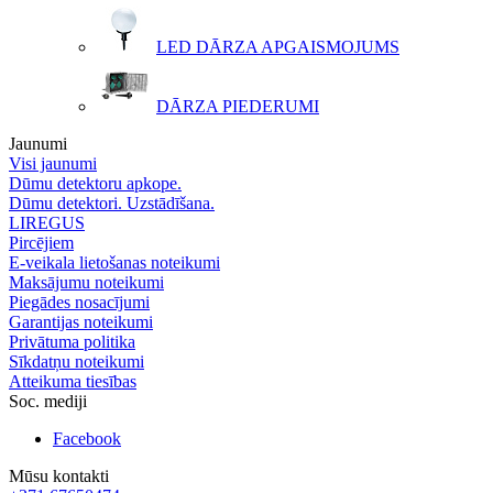
LED DĀRZA APGAISMOJUMS
DĀRZA PIEDERUMI
Jaunumi
Visi jaunumi
Dūmu detektoru apkope.
Dūmu detektori. Uzstādīšana.
LIREGUS
Pircējiem
E-veikala lietošanas noteikumi
Maksājumu noteikumi
Piegādes nosacījumi
Garantijas noteikumi
Privātuma politika
Sīkdatņu noteikumi
Atteikuma tiesības
Soc. mediji
Facebook
Mūsu kontakti