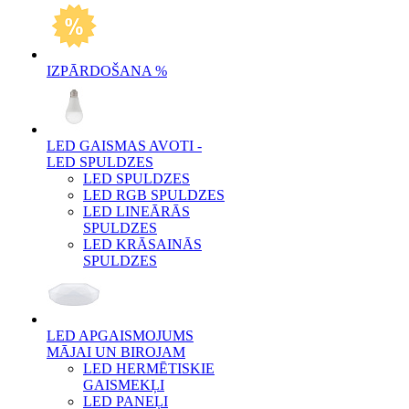
IZPĀRDOŠANA %
LED GAISMAS AVOTI -
LED SPULDZES
LED SPULDZES
LED RGB SPULDZES
LED LINEĀRĀS
SPULDZES
LED KRĀSAINĀS
SPULDZES
LED APGAISMOJUMS
MĀJAI UN BIROJAM
LED HERMĒTISKIE
GAISMEKĻI
LED PANEĻI