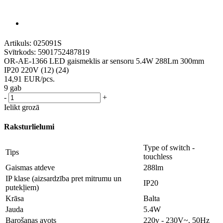
Artikuls:
025091S
Svītrkods:
5901752487819
OR-AE-1366 LED gaismeklis ar sensoru 5.4W 288Lm 300mm
IP20 220V (12) (24)
14,91
EUR
/pcs.
9 gab
-
+
Ielikt grozā
Raksturlielumi
Type of switch -
Tips
touchless
Gaismas atdeve
288lm
IP klase (aizsardzība pret mitrumu un
IP20
putekļiem)
Krāsa
Balta
Jauda
5.4W
Barošanas avots
220v - 230V~, 50Hz