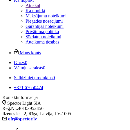
Ka nopirkt
Atpakaļ
Ka nopirkt
Maksājumu noteikumi
Piegādes nosacījumi
Garantijas noteikumi
Privātuma politika
Sīkdatņu noteikumi
Atteikuma tiesības
Mans konts
Grozs
0
Vēlmju saraksts
0
Salīdziniet produktus
0
+371 67650474
Kontaktinformācija
Spector Light SIA
Reģ.Nr.:40103952456
Ilzenes iela 2, Rīga, Latvija, LV-1005
ofr@spector.lv