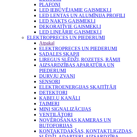
PLAFONI
LED IEBŪVĒJAMIE GAISMEKĻI
LED LENTAS UN ALUMĪNIJA PROFILI
LED NAKTS GAISMEKĻI
DEKORATĪVIE GAISMEKĻI
LED LINEĀRIE GAISMEKĻI
ELEKTROPRECES UN PIEDERUMI
Atpakaļ
ELEKTROPRECES UN PIEDERUMI
SADALES SKAPJI
LIREGUS SLĒDŽI, ROZETES, RĀMJI
AIZSARDZĪBAS APARATŪRA UN
PIEDERUMI
DURVJU ZVANI
SENSORI
ELEKTROENERĢIJAS SKAITĪTĀJI
DETEKTORI
KABEĻU KANĀLI
TAIMERI
MINI SIGNALIZĀCIJAS
VENTILĀTORI
NOVĒROŠANAS KAMERAS UN
BUTOFORIJAS
KONTAKTDAKŠAS, KONTAKTLIGZDAS,
SLĒDŽI, ADAPTERI, AIZSARDZĪBA