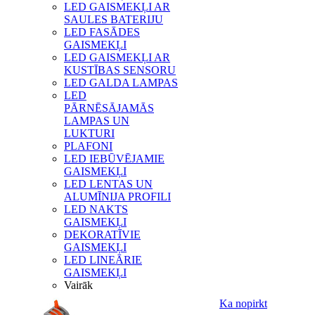
LED GAISMEKĻI AR
SAULES BATERIJU
LED FASĀDES
GAISMEKĻI
LED GAISMEKĻI AR
KUSTĪBAS SENSORU
LED GALDA LAMPAS
LED
PĀRNĒSĀJAMĀS
LAMPAS UN
LUKTURI
PLAFONI
LED IEBŪVĒJAMIE
GAISMEKĻI
LED LENTAS UN
ALUMĪNIJA PROFILI
LED NAKTS
GAISMEKĻI
DEKORATĪVIE
GAISMEKĻI
LED LINEĀRIE
GAISMEKĻI
Vairāk
Ka nopirkt