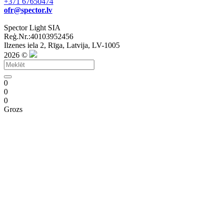
+371 67650474
ofr@spector.lv
Spector Light SIA
Reģ.Nr.:40103952456
Ilzenes iela 2, Rīga, Latvija, LV-1005
2026 ©
0
0
0
Grozs