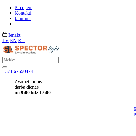
Pircējiem
Kontakti
Jaunumi
...
Ienākt
LV
EN
RU
+371 67650474
Zvaniet mums
darba dienās
no 9:00 līdz 17:00