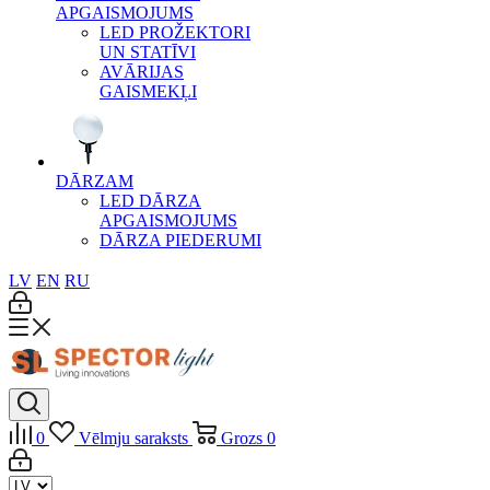
APGAISMOJUMS
LED PROŽEKTORI
UN STATĪVI
AVĀRIJAS
GAISMEKĻI
DĀRZAM
LED DĀRZA
APGAISMOJUMS
DĀRZA PIEDERUMI
LV
EN
RU
0
Vēlmju saraksts
Grozs
0