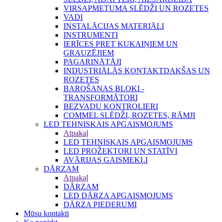
VIRSAPMETUMA SLĒDŽI UN ROZETES
VADI
INSTALĀCIJAS MATERIĀLI
INSTRUMENTI
IERĪCES PRET KUKAIŅIEM UN
GRAUZĒJIEM
PAGARINĀTĀJI
INDUSTRIĀLĀS KONTAKTDAKŠAS UN
ROZETES
BAROŠANAS BLOKI -
TRANSFORMĀTORI
BEZVADU KONTROLIERI
COMMEL SLĒDŽI, ROZETES, RĀMJI
LED TEHNISKAIS APGAISMOJUMS
Atpakaļ
LED TEHNISKAIS APGAISMOJUMS
LED PROŽEKTORI UN STATĪVI
AVĀRIJAS GAISMEKĻI
DĀRZAM
Atpakaļ
DĀRZAM
LED DĀRZA APGAISMOJUMS
DĀRZA PIEDERUMI
Mūsu kontakti