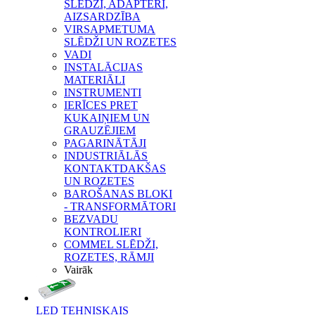
SLĒDŽI, ADAPTERI,
AIZSARDZĪBA
VIRSAPMETUMA
SLĒDŽI UN ROZETES
VADI
INSTALĀCIJAS
MATERIĀLI
INSTRUMENTI
IERĪCES PRET
KUKAIŅIEM UN
GRAUZĒJIEM
PAGARINĀTĀJI
INDUSTRIĀLĀS
KONTAKTDAKŠAS
UN ROZETES
BAROŠANAS BLOKI
- TRANSFORMĀTORI
BEZVADU
KONTROLIERI
COMMEL SLĒDŽI,
ROZETES, RĀMJI
Vairāk
LED TEHNISKAIS