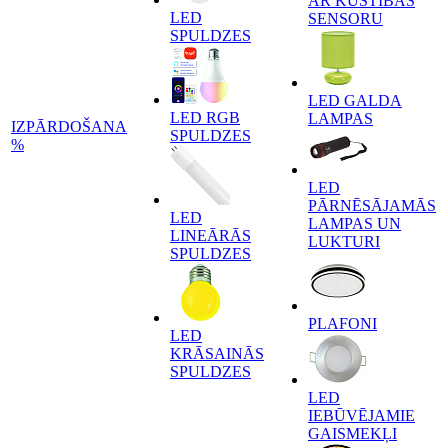
AR KUSTĪBAS
LED
SENSORU
SPULDZES
LED GALDA
LED RGB
LAMPAS
IZPĀRDOŠANA
SPULDZES
%
LED
PĀRNĒSĀJAMĀS
LED
LAMPAS UN
LINEĀRĀS
LUKTURI
SPULDZES
PLAFONI
LED
KRĀSAINĀS
SPULDZES
LED
IEBŪVĒJAMIE
GAISMEKĻI