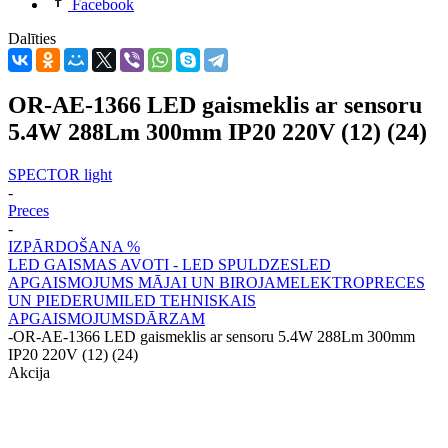
Facebook
Dalīties
OR-AE-1366 LED gaismeklis ar sensoru
5.4W 288Lm 300mm IP20 220V (12) (24)
SPECTOR light
-
Preces
-
IZPĀRDOŠANA %
LED GAISMAS AVOTI - LED SPULDZES
LED
APGAISMOJUMS MĀJAI UN BIROJAM
ELEKTROPRECES
UN PIEDERUMI
LED TEHNISKAIS
APGAISMOJUMS
DĀRZAM
-
OR-AE-1366 LED gaismeklis ar sensoru 5.4W 288Lm 300mm
IP20 220V (12) (24)
Akcija