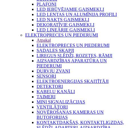
PLAFONI
LED IEBŪVĒJAMIE GAISMEKĻI
LED LENTAS UN ALUMĪNIJA PROFILI
LED NAKTS GAISMEKĻI
DEKORATĪVIE GAISMEKĻI
LED LINEĀRIE GAISMEKĻI
ELEKTROPRECES UN PIEDERUMI
Atpakaļ
ELEKTROPRECES UN PIEDERUMI
SADALES SKAPJI
LIREGUS SLĒDŽI, ROZETES, RĀMJI
AIZSARDZĪBAS APARATŪRA UN
PIEDERUMI
DURVJU ZVANI
SENSORI
ELEKTROENERĢIJAS SKAITĪTĀJI
DETEKTORI
KABEĻU KANĀLI
TAIMERI
MINI SIGNALIZĀCIJAS
VENTILĀTORI
NOVĒROŠANAS KAMERAS UN
BUTOFORIJAS
KONTAKTDAKŠAS, KONTAKTLIGZDAS,
SLĒDŽI, ADAPTERI, AIZSARDZĪBA