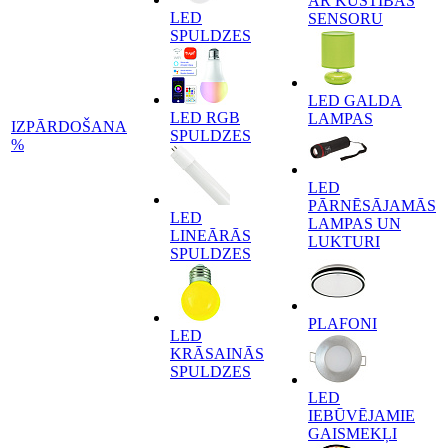
AR KUSTĪBAS
LED
SENSORU
SPULDZES
LED GALDA
LED RGB
LAMPAS
IZPĀRDOŠANA
SPULDZES
%
LED
PĀRNĒSĀJAMĀS
LED
LAMPAS UN
LINEĀRĀS
LUKTURI
SPULDZES
PLAFONI
LED
KRĀSAINĀS
SPULDZES
LED
IEBŪVĒJAMIE
GAISMEKĻI