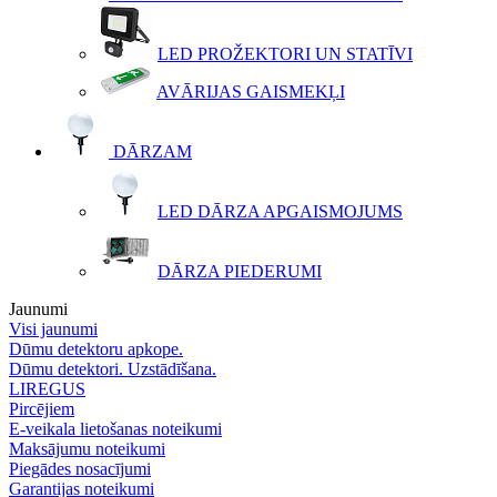
LED PROŽEKTORI UN STATĪVI
AVĀRIJAS GAISMEKĻI
DĀRZAM
LED DĀRZA APGAISMOJUMS
DĀRZA PIEDERUMI
Jaunumi
Visi jaunumi
Dūmu detektoru apkope.
Dūmu detektori. Uzstādīšana.
LIREGUS
Pircējiem
E-veikala lietošanas noteikumi
Maksājumu noteikumi
Piegādes nosacījumi
Garantijas noteikumi