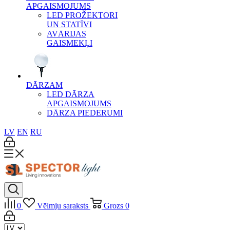
APGAISMOJUMS
LED PROŽEKTORI
UN STATĪVI
AVĀRIJAS
GAISMEKĻI
DĀRZAM
LED DĀRZA
APGAISMOJUMS
DĀRZA PIEDERUMI
LV
EN
RU
0
Vēlmju saraksts
Grozs
0