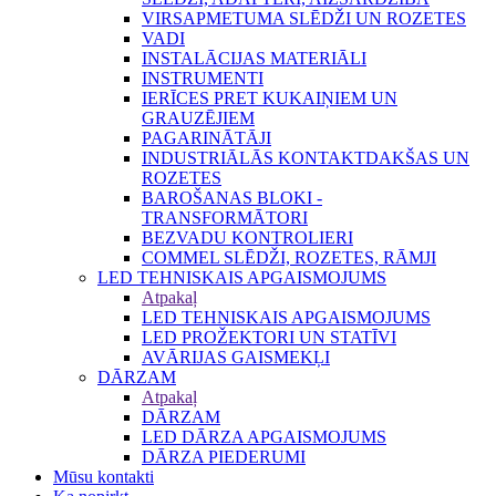
VIRSAPMETUMA SLĒDŽI UN ROZETES
VADI
INSTALĀCIJAS MATERIĀLI
INSTRUMENTI
IERĪCES PRET KUKAIŅIEM UN
GRAUZĒJIEM
PAGARINĀTĀJI
INDUSTRIĀLĀS KONTAKTDAKŠAS UN
ROZETES
BAROŠANAS BLOKI -
TRANSFORMĀTORI
BEZVADU KONTROLIERI
COMMEL SLĒDŽI, ROZETES, RĀMJI
LED TEHNISKAIS APGAISMOJUMS
Atpakaļ
LED TEHNISKAIS APGAISMOJUMS
LED PROŽEKTORI UN STATĪVI
AVĀRIJAS GAISMEKĻI
DĀRZAM
Atpakaļ
DĀRZAM
LED DĀRZA APGAISMOJUMS
DĀRZA PIEDERUMI
Mūsu kontakti