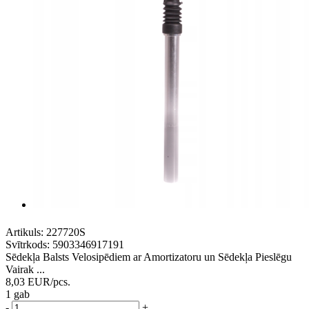
Artikuls:
227720S
Svītrkods:
5903346917191
Sēdekļa Balsts Velosipēdiem ar Amortizatoru un Sēdekļa Pieslēgu
Vairak ...
8,03
EUR
/pcs.
1 gab
-
+