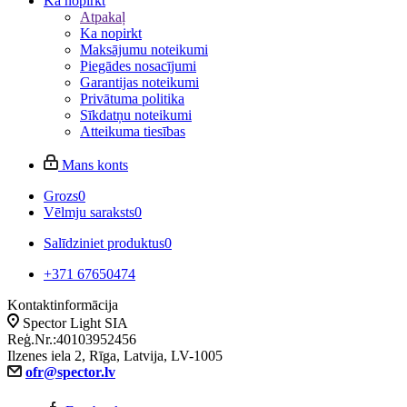
Ka nopirkt
Atpakaļ
Ka nopirkt
Maksājumu noteikumi
Piegādes nosacījumi
Garantijas noteikumi
Privātuma politika
Sīkdatņu noteikumi
Atteikuma tiesības
Mans konts
Grozs
0
Vēlmju saraksts
0
Salīdziniet produktus
0
+371 67650474
Kontaktinformācija
Spector Light SIA
Reģ.Nr.:40103952456
Ilzenes iela 2, Rīga, Latvija, LV-1005
ofr@spector.lv