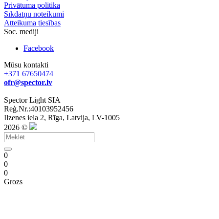
Privātuma politika
Sīkdatņu noteikumi
Atteikuma tiesības
Soc. mediji
Facebook
Mūsu kontakti
+371 67650474
ofr@spector.lv
Spector Light SIA
Reģ.Nr.:40103952456
Ilzenes iela 2, Rīga, Latvija, LV-1005
2026 ©
0
0
0
Grozs