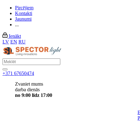
Pircējiem
Kontakti
Jaunumi
...
Ienākt
LV
EN
RU
+371 67650474
Zvaniet mums
darba dienās
no 9:00 līdz 17:00