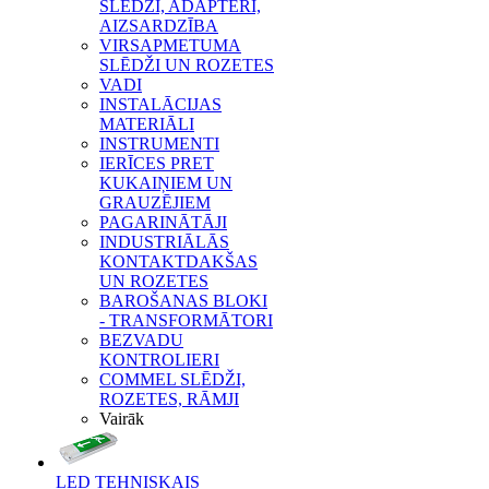
SLĒDŽI, ADAPTERI,
AIZSARDZĪBA
VIRSAPMETUMA
SLĒDŽI UN ROZETES
VADI
INSTALĀCIJAS
MATERIĀLI
INSTRUMENTI
IERĪCES PRET
KUKAIŅIEM UN
GRAUZĒJIEM
PAGARINĀTĀJI
INDUSTRIĀLĀS
KONTAKTDAKŠAS
UN ROZETES
BAROŠANAS BLOKI
- TRANSFORMĀTORI
BEZVADU
KONTROLIERI
COMMEL SLĒDŽI,
ROZETES, RĀMJI
Vairāk
LED TEHNISKAIS