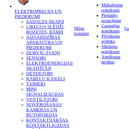
Maksājumu
noteikumi
ELEKTROPRECES UN
Piegādes
PIEDERUMI
nosacījumi
SADALES SKAPJI
Garantijas
LIREGUS SLĒDŽI,
Mūsu
Va
noteikumi
ROZETES, RĀMJI
kontakti
Privātuma
AIZSARDZĪBAS
politika
APARATŪRA UN
Sīkdatņu
PIEDERUMI
noteikumi
DURVJU ZVANI
Atteikuma
SENSORI
tiesības
ELEKTROENERĢIJAS
SKAITĪTĀJI
DETEKTORI
KABEĻU KANĀLI
TAIMERI
MINI
SIGNALIZĀCIJAS
VENTILĀTORI
NOVĒROŠANAS
KAMERAS UN
BUTOFORIJAS
KONTAKTDAKŠAS,
KONTAKTLIGZDAS,