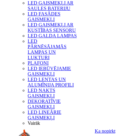
LED GAISMEKĻI AR
SAULES BATERIJU
LED FASĀDES
GAISMEKĻI
LED GAISMEKĻI AR
KUSTĪBAS SENSORU
LED GALDA LAMPAS
LED
PĀRNĒSĀJAMĀS
LAMPAS UN
LUKTURI
PLAFONI
LED IEBŪVĒJAMIE
GAISMEKĻI
LED LENTAS UN
ALUMĪNIJA PROFILI
LED NAKTS
GAISMEKĻI
DEKORATĪVIE
GAISMEKĻI
LED LINEĀRIE
GAISMEKĻI
Vairāk
Ka nopirkt