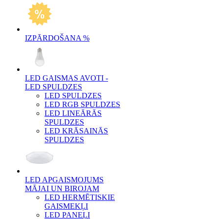
IZPĀRDOŠANA %
LED GAISMAS AVOTI -
LED SPULDZES
LED SPULDZES
LED RGB SPULDZES
LED LINEĀRĀS
SPULDZES
LED KRĀSAINĀS
SPULDZES
LED APGAISMOJUMS
MĀJAI UN BIROJAM
LED HERMĒTISKIE
GAISMEKĻI
LED PANEĻI