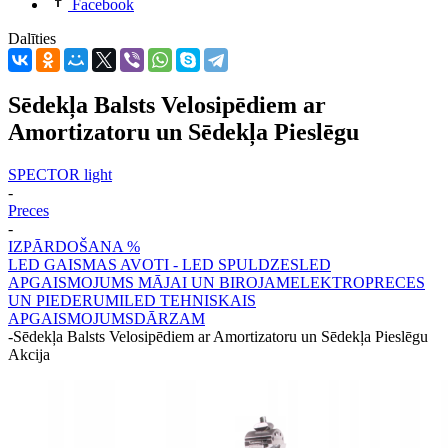
Facebook
Dalīties
Sēdekļa Balsts Velosipēdiem ar
Amortizatoru un Sēdekļa Pieslēgu
SPECTOR light
-
Preces
-
IZPĀRDOŠANA %
LED GAISMAS AVOTI - LED SPULDZES
LED
APGAISMOJUMS MĀJAI UN BIROJAM
ELEKTROPRECES
UN PIEDERUMI
LED TEHNISKAIS
APGAISMOJUMS
DĀRZAM
-
Sēdekļa Balsts Velosipēdiem ar Amortizatoru un Sēdekļa Pieslēgu
Akcija