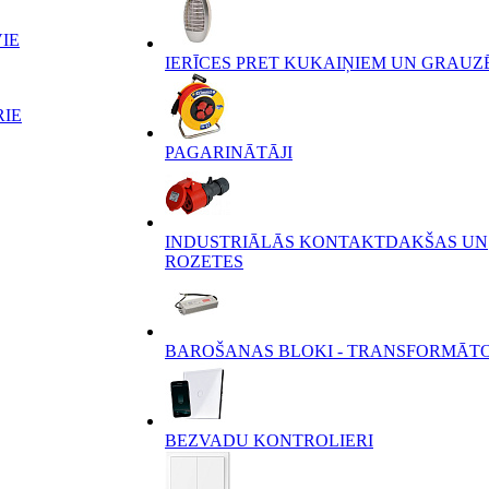
IE
IERĪCES PRET KUKAIŅIEM UN GRAUZ
RIE
PAGARINĀTĀJI
INDUSTRIĀLĀS KONTAKTDAKŠAS UN
ROZETES
BAROŠANAS BLOKI - TRANSFORMĀT
BEZVADU KONTROLIERI