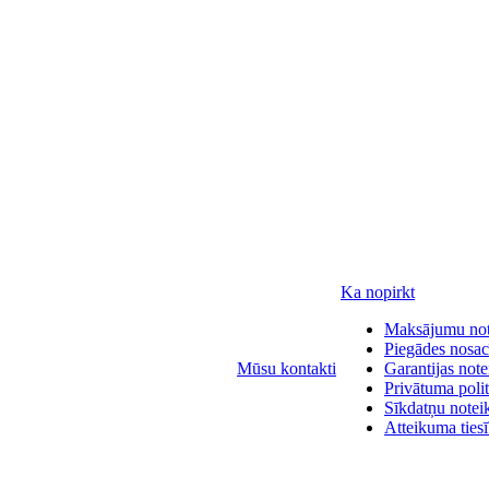
Ka nopirkt
Maksājumu no
Piegādes nosac
Mūsu kontakti
Garantijas not
Privātuma polit
Sīkdatņu notei
Atteikuma ties