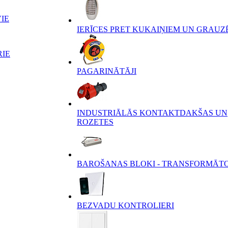
IE
IERĪCES PRET KUKAIŅIEM UN GRAUZ
RIE
PAGARINĀTĀJI
INDUSTRIĀLĀS KONTAKTDAKŠAS UN
ROZETES
BAROŠANAS BLOKI - TRANSFORMĀT
BEZVADU KONTROLIERI