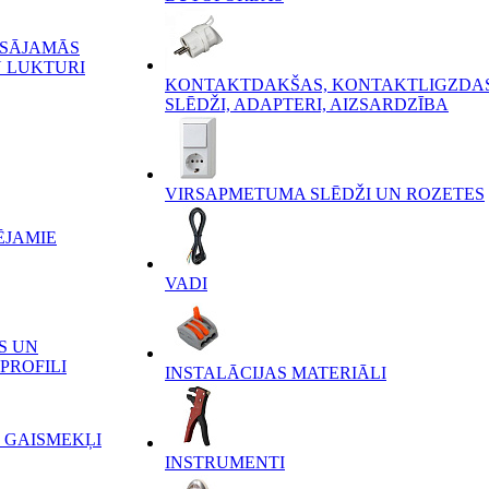
ĒSĀJAMĀS
 LUKTURI
KONTAKTDAKŠAS, KONTAKTLIGZDAS
SLĒDŽI, ADAPTERI, AIZSARDZĪBA
VIRSAPMETUMA SLĒDŽI UN ROZETES
ĒJAMIE
VADI
S UN
PROFILI
INSTALĀCIJAS MATERIĀLI
 GAISMEKĻI
INSTRUMENTI