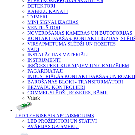
ELEKTROENERĢIJAS SKAITĪTĀJI
DETEKTORI
KABEĻU KANĀLI
TAIMERI
MINI SIGNALIZĀCIJAS
VENTILĀTORI
NOVĒROŠANAS KAMERAS UN BUTOFORIJAS
KONTAKTDAKŠAS, KONTAKTLIGZDAS, SLĒDŽI
VIRSAPMETUMA SLĒDŽI UN ROZETES
VADI
INSTALĀCIJAS MATERIĀLI
INSTRUMENTI
IERĪCES PRET KUKAIŅIEM UN GRAUZĒJIEM
PAGARINĀTĀJI
INDUSTRIĀLĀS KONTAKTDAKŠAS UN ROZET
BAROŠANAS BLOKI - TRANSFORMĀTORI
BEZVADU KONTROLIERI
COMMEL SLĒDŽI, ROZETES, RĀMJI
Vairāk
LED TEHNISKAIS APGAISMOJUMS
LED PROŽEKTORI UN STATĪVI
AVĀRIJAS GAISMEKĻI