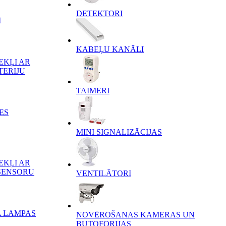
DETEKTORI
I
KABEĻU KANĀLI
EKĻI AR
TERIJU
TAIMERI
ES
MINI SIGNALIZĀCIJAS
EKĻI AR
SENSORU
VENTILĀTORI
A LAMPAS
NOVĒROŠANAS KAMERAS UN
BUTOFORIJAS