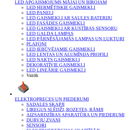
LED APGAISMOJUMS MĀJAI UN BIROJAM
LED HERMĒTISKIE GAISMEKĻI
LED PANEĻI
LED GAISMEKĻI AR SAULES BATERIJU
LED FASĀDES GAISMEKĻI
LED GAISMEKĻI AR KUSTĪBAS SENSORU
LED GALDA LAMPAS
LED PĀRNĒSĀJAMĀS LAMPAS UN LUKTURI
PLAFONI
LED IEBŪVĒJAMIE GAISMEKĻI
LED LENTAS UN ALUMĪNIJA PROFILI
LED NAKTS GAISMEKĻI
DEKORATĪVIE GAISMEKĻI
LED LINEĀRIE GAISMEKĻI
Vairāk
ELEKTROPRECES UN PIEDERUMI
SADALES SKAPJI
LIREGUS SLĒDŽI, ROZETES, RĀMJI
AIZSARDZĪBAS APARATŪRA UN PIEDERUMI
DURVJU ZVANI
SENSORI