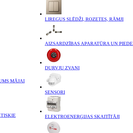
LIREGUS SLĒDŽI, ROZETES, RĀMJI
AIZSARDZĪBAS APARATŪRA UN PIED
DURVJU ZVANI
UMS MĀJAI
SENSORI
TISKIE
ELEKTROENERĢIJAS SKAITĪTĀJI