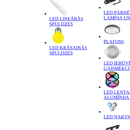
LED PĀRN
LAMPAS UN
LED LINEĀRĀS
SPULDZES
PLAFONI
LED KRĀSAINĀS
SPULDZES
LED IEBŪV
GAISMEKĻI
LED LENTA
ALUMĪNIJA 
LED NAKTS