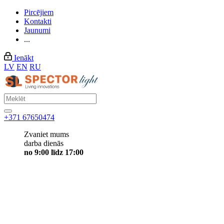
Pircējiem
Kontakti
Jaunumi
...
Ienākt
LV
EN
RU
+371 67650474
Zvaniet mums
darba dienās
no 9:00 līdz 17:00