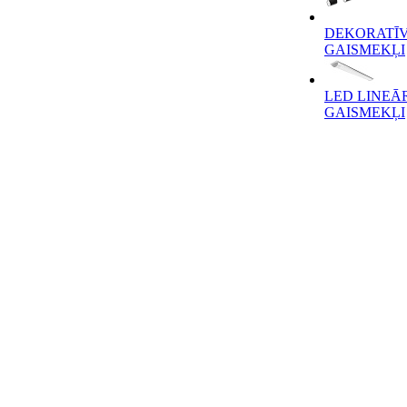
DEKORATĪV
GAISMEKĻI
LED LINEĀ
GAISMEKĻI