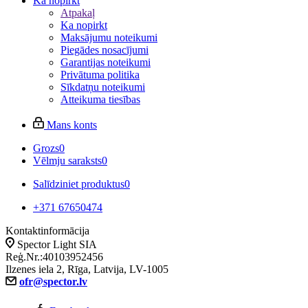
Ka nopirkt
Atpakaļ
Ka nopirkt
Maksājumu noteikumi
Piegādes nosacījumi
Garantijas noteikumi
Privātuma politika
Sīkdatņu noteikumi
Atteikuma tiesības
Mans konts
Grozs
0
Vēlmju saraksts
0
Salīdziniet produktus
0
+371 67650474
Kontaktinformācija
Spector Light SIA
Reģ.Nr.:40103952456
Ilzenes iela 2, Rīga, Latvija, LV-1005
ofr@spector.lv