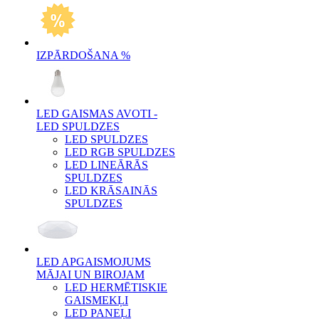
IZPĀRDOŠANA %
LED GAISMAS AVOTI -
LED SPULDZES
LED SPULDZES
LED RGB SPULDZES
LED LINEĀRĀS
SPULDZES
LED KRĀSAINĀS
SPULDZES
LED APGAISMOJUMS
MĀJAI UN BIROJAM
LED HERMĒTISKIE
GAISMEKĻI
LED PANEĻI