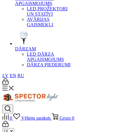
APGAISMOJUMS
LED PROŽEKTORI
UN STATĪVI
AVĀRIJAS
GAISMEKĻI
DĀRZAM
LED DĀRZA
APGAISMOJUMS
DĀRZA PIEDERUMI
LV
EN
RU
0
Vēlmju saraksts
Grozs
0