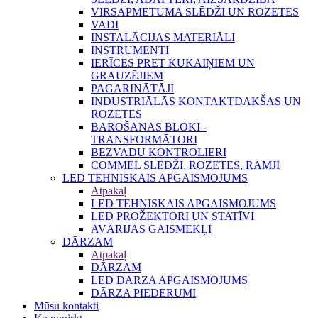
VIRSAPMETUMA SLĒDŽI UN ROZETES
VADI
INSTALĀCIJAS MATERIĀLI
INSTRUMENTI
IERĪCES PRET KUKAIŅIEM UN
GRAUZĒJIEM
PAGARINĀTĀJI
INDUSTRIĀLĀS KONTAKTDAKŠAS UN
ROZETES
BAROŠANAS BLOKI -
TRANSFORMĀTORI
BEZVADU KONTROLIERI
COMMEL SLĒDŽI, ROZETES, RĀMJI
LED TEHNISKAIS APGAISMOJUMS
Atpakaļ
LED TEHNISKAIS APGAISMOJUMS
LED PROŽEKTORI UN STATĪVI
AVĀRIJAS GAISMEKĻI
DĀRZAM
Atpakaļ
DĀRZAM
LED DĀRZA APGAISMOJUMS
DĀRZA PIEDERUMI
Mūsu kontakti