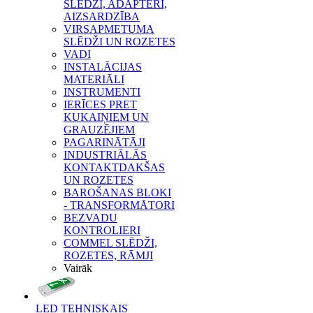
SLĒDŽI, ADAPTERI,
AIZSARDZĪBA
VIRSAPMETUMA
SLĒDŽI UN ROZETES
VADI
INSTALĀCIJAS
MATERIĀLI
INSTRUMENTI
IERĪCES PRET
KUKAIŅIEM UN
GRAUZĒJIEM
PAGARINĀTĀJI
INDUSTRIĀLĀS
KONTAKTDAKŠAS
UN ROZETES
BAROŠANAS BLOKI
- TRANSFORMĀTORI
BEZVADU
KONTROLIERI
COMMEL SLĒDŽI,
ROZETES, RĀMJI
Vairāk
LED TEHNISKAIS