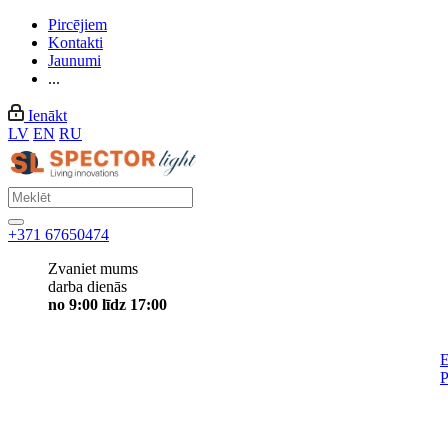
Pircējiem
Kontakti
Jaunumi
...
Ienākt
LV
EN
RU
+371 67650474
Zvaniet mums
darba dienās
no 9:00 līdz 17:00