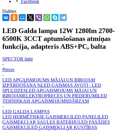
Facebook
Dalīties
LED Galda lampa 12W 1280lm 2700-
6500K 3CCT aptumšošanas atmiņas
funkcija, adapteris ABS+PC, balta
SPECTOR light
-
Preces
-
LED APGAISMOJUMS MĀJAI UN BIROJAM
IZPĀRDOŠANA %
LED GAISMAS AVOTI - LED
SPULDZES
LED APGAISMOJUMS MĀJAI UN
BIROJAM
ELEKTROPRECES UN PIEDERUMI
LED
TEHNISKAIS APGAISMOJUMS
DĀRZAM
-
LED GALDA LAMPAS
LED HERMĒTISKIE GAISMEKĻI
LED PANEĻI
LED
GAISMEKĻI AR SAULES BATERIJU
LED FASĀDES
GAISMEKĻI
LED GAISMEKĻI AR KUSTĪBAS