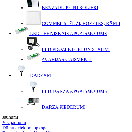
BEZVADU KONTROLIERI
COMMEL SLĒDŽI, ROZETES, RĀMJI
LED TEHNISKAIS APGAISMOJUMS
LED PROŽEKTORI UN STATĪVI
AVĀRIJAS GAISMEKĻI
DĀRZAM
LED DĀRZA APGAISMOJUMS
DĀRZA PIEDERUMI
Jaunumi
Visi jaunumi
Dūmu detektoru apkope.