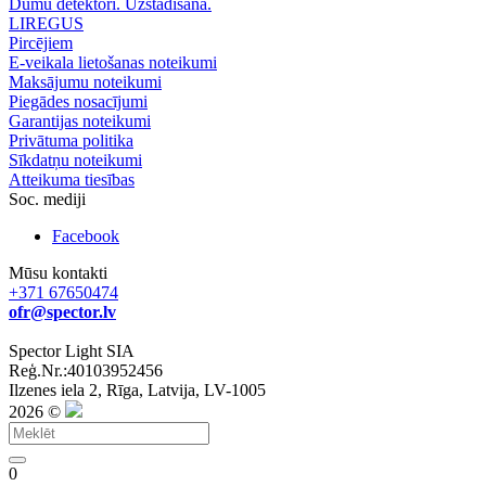
Dūmu detektori. Uzstādīšana.
LIREGUS
Pircējiem
E-veikala lietošanas noteikumi
Maksājumu noteikumi
Piegādes nosacījumi
Garantijas noteikumi
Privātuma politika
Sīkdatņu noteikumi
Atteikuma tiesības
Soc. mediji
Facebook
Mūsu kontakti
+371 67650474
ofr@spector.lv
Spector Light SIA
Reģ.Nr.:40103952456
Ilzenes iela 2, Rīga, Latvija, LV-1005
2026 ©
0