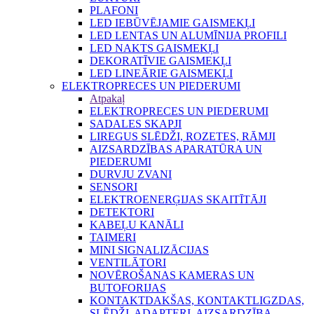
PLAFONI
LED IEBŪVĒJAMIE GAISMEKĻI
LED LENTAS UN ALUMĪNIJA PROFILI
LED NAKTS GAISMEKĻI
DEKORATĪVIE GAISMEKĻI
LED LINEĀRIE GAISMEKĻI
ELEKTROPRECES UN PIEDERUMI
Atpakaļ
ELEKTROPRECES UN PIEDERUMI
SADALES SKAPJI
LIREGUS SLĒDŽI, ROZETES, RĀMJI
AIZSARDZĪBAS APARATŪRA UN
PIEDERUMI
DURVJU ZVANI
SENSORI
ELEKTROENERĢIJAS SKAITĪTĀJI
DETEKTORI
KABEĻU KANĀLI
TAIMERI
MINI SIGNALIZĀCIJAS
VENTILĀTORI
NOVĒROŠANAS KAMERAS UN
BUTOFORIJAS
KONTAKTDAKŠAS, KONTAKTLIGZDAS,
SLĒDŽI, ADAPTERI, AIZSARDZĪBA