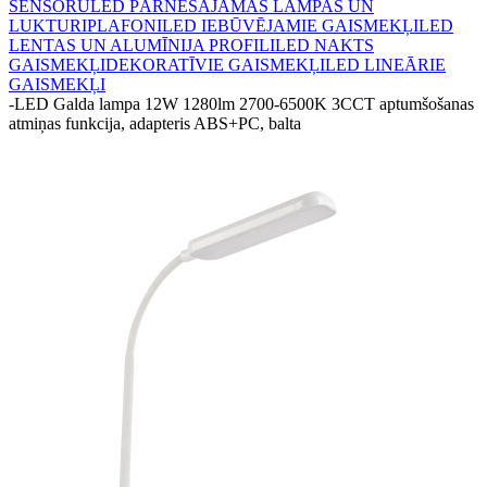
SENSORU
LED PĀRNĒSĀJAMĀS LAMPAS UN
LUKTURI
PLAFONI
LED IEBŪVĒJAMIE GAISMEKĻI
LED
LENTAS UN ALUMĪNIJA PROFILI
LED NAKTS
GAISMEKĻI
DEKORATĪVIE GAISMEKĻI
LED LINEĀRIE
GAISMEKĻI
-
LED Galda lampa 12W 1280lm 2700-6500K 3CCT aptumšošanas
atmiņas funkcija, adapteris ABS+PC, balta