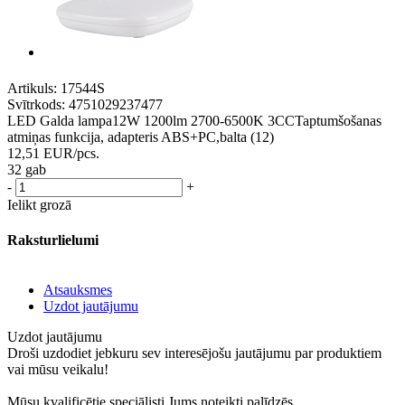
Artikuls:
17544S
Svītrkods:
4751029237477
LED Galda lampa12W 1200lm 2700-6500K 3CCTaptumšošanas
atmiņas funkcija, adapteris ABS+PC,balta (12)
12,51
EUR
/pcs.
32 gab
-
+
Ielikt grozā
Raksturlielumi
Atsauksmes
Uzdot jautājumu
Uzdot jautājumu
Droši uzdodiet jebkuru sev interesējošu jautājumu par produktiem
vai mūsu veikalu!
Mūsu kvalificētie speciālisti Jums noteikti palīdzēs.