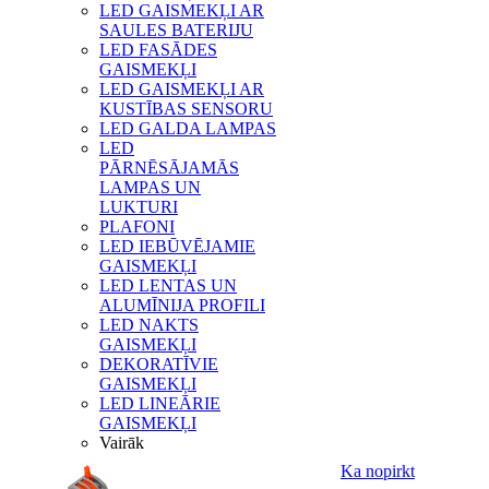
LED GAISMEKĻI AR
SAULES BATERIJU
LED FASĀDES
GAISMEKĻI
LED GAISMEKĻI AR
KUSTĪBAS SENSORU
LED GALDA LAMPAS
LED
PĀRNĒSĀJAMĀS
LAMPAS UN
LUKTURI
PLAFONI
LED IEBŪVĒJAMIE
GAISMEKĻI
LED LENTAS UN
ALUMĪNIJA PROFILI
LED NAKTS
GAISMEKĻI
DEKORATĪVIE
GAISMEKĻI
LED LINEĀRIE
GAISMEKĻI
Vairāk
Ka nopirkt