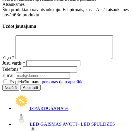
Atsauksmes
Šim produktam nav atsauksmju. Esi pirmais, kas
Atstāt atsauksmes
novērtē šo produktu!
Uzdot jautājumu
Ziņa
*
Jūsu vārds
*
Telefons
*
E-mail
Es piekrītu manu
personas datu apstrādei
Atiestatīt
IZPĀRDOŠANA %
LED GAISMAS AVOTI - LED SPULDZES