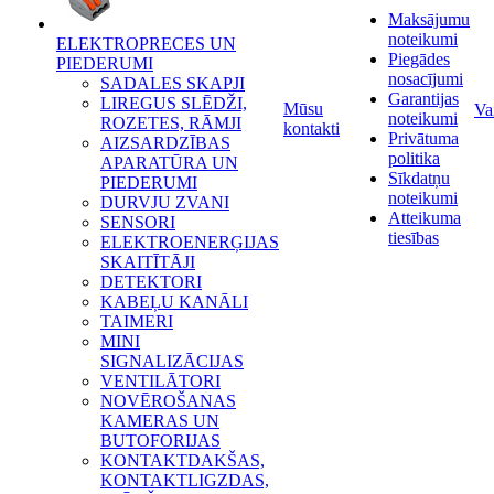
Maksājumu
noteikumi
ELEKTROPRECES UN
Piegādes
PIEDERUMI
nosacījumi
SADALES SKAPJI
Garantijas
LIREGUS SLĒDŽI,
Mūsu
Va
noteikumi
ROZETES, RĀMJI
kontakti
Privātuma
AIZSARDZĪBAS
politika
APARATŪRA UN
Sīkdatņu
PIEDERUMI
noteikumi
DURVJU ZVANI
Atteikuma
SENSORI
tiesības
ELEKTROENERĢIJAS
SKAITĪTĀJI
DETEKTORI
KABEĻU KANĀLI
TAIMERI
MINI
SIGNALIZĀCIJAS
VENTILĀTORI
NOVĒROŠANAS
KAMERAS UN
BUTOFORIJAS
KONTAKTDAKŠAS,
KONTAKTLIGZDAS,