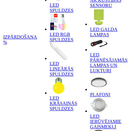
AR KUSTĪBAS
LED
SENSORU
SPULDZES
LED GALDA
LED RGB
LAMPAS
IZPĀRDOŠANA
SPULDZES
%
LED
PĀRNĒSĀJAMĀS
LED
LAMPAS UN
LINEĀRĀS
LUKTURI
SPULDZES
PLAFONI
LED
KRĀSAINĀS
SPULDZES
LED
IEBŪVĒJAMIE
GAISMEKĻI