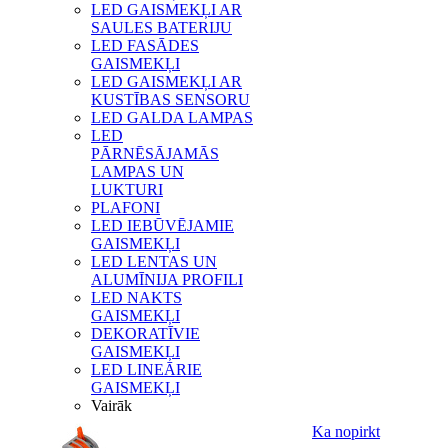
LED GAISMEKĻI AR
SAULES BATERIJU
LED FASĀDES
GAISMEKĻI
LED GAISMEKĻI AR
KUSTĪBAS SENSORU
LED GALDA LAMPAS
LED
PĀRNĒSĀJAMĀS
LAMPAS UN
LUKTURI
PLAFONI
LED IEBŪVĒJAMIE
GAISMEKĻI
LED LENTAS UN
ALUMĪNIJA PROFILI
LED NAKTS
GAISMEKĻI
DEKORATĪVIE
GAISMEKĻI
LED LINEĀRIE
GAISMEKĻI
Vairāk
Ka nopirkt