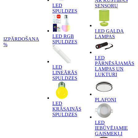
AR KUSTĪBAS
LED
SENSORU
SPULDZES
LED GALDA
LED RGB
LAMPAS
IZPĀRDOŠANA
SPULDZES
%
LED
PĀRNĒSĀJAMĀS
LED
LAMPAS UN
LINEĀRĀS
LUKTURI
SPULDZES
PLAFONI
LED
KRĀSAINĀS
SPULDZES
LED
IEBŪVĒJAMIE
GAISMEKĻI