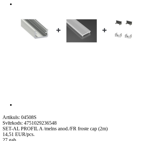
Artikuls:
04508S
Svītrkods:
4751029236548
SET-AL PROFIL A /melns anod./FR froste cap (2m)
14,51
EUR
/pcs.
27 gab