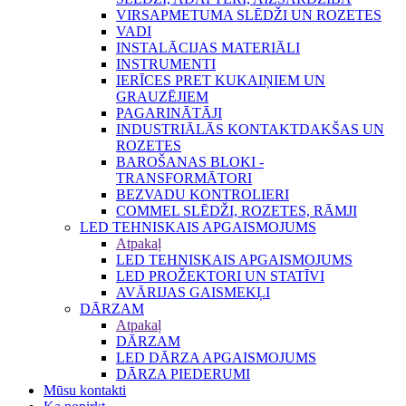
VIRSAPMETUMA SLĒDŽI UN ROZETES
VADI
INSTALĀCIJAS MATERIĀLI
INSTRUMENTI
IERĪCES PRET KUKAIŅIEM UN
GRAUZĒJIEM
PAGARINĀTĀJI
INDUSTRIĀLĀS KONTAKTDAKŠAS UN
ROZETES
BAROŠANAS BLOKI -
TRANSFORMĀTORI
BEZVADU KONTROLIERI
COMMEL SLĒDŽI, ROZETES, RĀMJI
LED TEHNISKAIS APGAISMOJUMS
Atpakaļ
LED TEHNISKAIS APGAISMOJUMS
LED PROŽEKTORI UN STATĪVI
AVĀRIJAS GAISMEKĻI
DĀRZAM
Atpakaļ
DĀRZAM
LED DĀRZA APGAISMOJUMS
DĀRZA PIEDERUMI
Mūsu kontakti