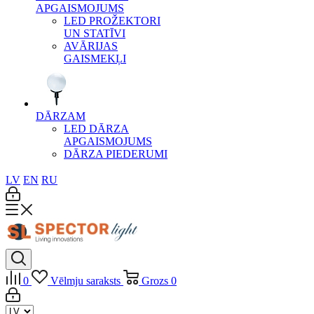
APGAISMOJUMS
LED PROŽEKTORI
UN STATĪVI
AVĀRIJAS
GAISMEKĻI
DĀRZAM
LED DĀRZA
APGAISMOJUMS
DĀRZA PIEDERUMI
LV
EN
RU
0
Vēlmju saraksts
Grozs
0