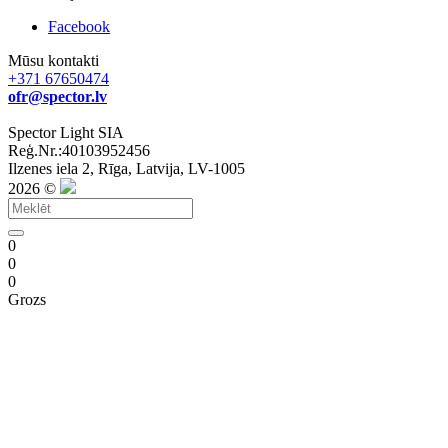
Facebook
Mūsu kontakti
+371 67650474
ofr@spector.lv
Spector Light SIA
Reģ.Nr.:40103952456
Ilzenes iela 2, Rīga, Latvija, LV-1005
2026 ©
0
0
0
Grozs