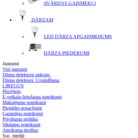
AVĀRIJAS GAISMEKĻI
DĀRZAM
LED DĀRZA APGAISMOJUMS
DĀRZA PIEDERUMI
Jaunumi
Visi jaunumi
Dūmu detektoru apkope.
Dūmu detektori. Uzstādīšana.
LIREGUS
Pircējiem
E-veikala lietošanas noteikumi
Maksājumu noteikumi
Piegādes nosacījumi
Garantijas noteikumi
Privātuma politika
Sīkdatņu noteikumi
Atteikuma tiesības
Soc. mediji