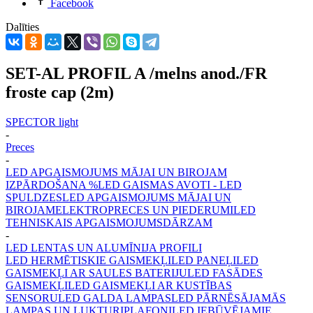
Facebook
Dalīties
SET-AL PROFIL A /melns anod./FR
froste cap (2m)
SPECTOR light
-
Preces
-
LED APGAISMOJUMS MĀJAI UN BIROJAM
IZPĀRDOŠANA %
LED GAISMAS AVOTI - LED
SPULDZES
LED APGAISMOJUMS MĀJAI UN
BIROJAM
ELEKTROPRECES UN PIEDERUMI
LED
TEHNISKAIS APGAISMOJUMS
DĀRZAM
-
LED LENTAS UN ALUMĪNIJA PROFILI
LED HERMĒTISKIE GAISMEKĻI
LED PANEĻI
LED
GAISMEKĻI AR SAULES BATERIJU
LED FASĀDES
GAISMEKĻI
LED GAISMEKĻI AR KUSTĪBAS
SENSORU
LED GALDA LAMPAS
LED PĀRNĒSĀJAMĀS
LAMPAS UN LUKTURI
PLAFONI
LED IEBŪVĒJAMIE