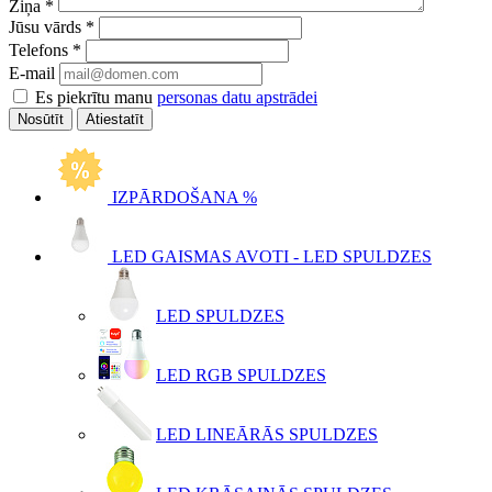
Ziņa
*
Jūsu vārds
*
Telefons
*
E-mail
Es piekrītu manu
personas datu apstrādei
Atiestatīt
IZPĀRDOŠANA %
LED GAISMAS AVOTI - LED SPULDZES
LED SPULDZES
LED RGB SPULDZES
LED LINEĀRĀS SPULDZES