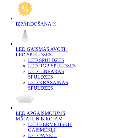
IZPĀRDOŠANA %
LED GAISMAS AVOTI -
LED SPULDZES
LED SPULDZES
LED RGB SPULDZES
LED LINEĀRĀS
SPULDZES
LED KRĀSAINĀS
SPULDZES
LED APGAISMOJUMS
MĀJAI UN BIROJAM
LED HERMĒTISKIE
GAISMEKĻI
LED PANEĻI