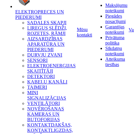
Maksājumu
noteikumi
ELEKTROPRECES UN
Piegādes
PIEDERUMI
nosacījumi
SADALES SKAPJI
Garantijas
LIREGUS SLĒDŽI,
Mūsu
Va
noteikumi
ROZETES, RĀMJI
kontakti
Privātuma
AIZSARDZĪBAS
politika
APARATŪRA UN
Sīkdatņu
PIEDERUMI
noteikumi
DURVJU ZVANI
Atteikuma
SENSORI
tiesības
ELEKTROENERĢIJAS
SKAITĪTĀJI
DETEKTORI
KABEĻU KANĀLI
TAIMERI
MINI
SIGNALIZĀCIJAS
VENTILĀTORI
NOVĒROŠANAS
KAMERAS UN
BUTOFORIJAS
KONTAKTDAKŠAS,
KONTAKTLIGZDAS,