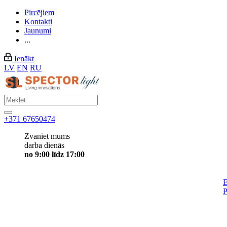
Pircējiem
Kontakti
Jaunumi
...
Ienākt
LV
EN
RU
+371 67650474
Zvaniet mums
darba dienās
no 9:00 līdz 17:00