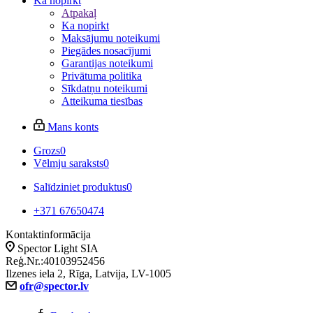
Ka nopirkt
Atpakaļ
Ka nopirkt
Maksājumu noteikumi
Piegādes nosacījumi
Garantijas noteikumi
Privātuma politika
Sīkdatņu noteikumi
Atteikuma tiesības
Mans konts
Grozs
0
Vēlmju saraksts
0
Salīdziniet produktus
0
+371 67650474
Kontaktinformācija
Spector Light SIA
Reģ.Nr.:40103952456
Ilzenes iela 2, Rīga, Latvija, LV-1005
ofr@spector.lv