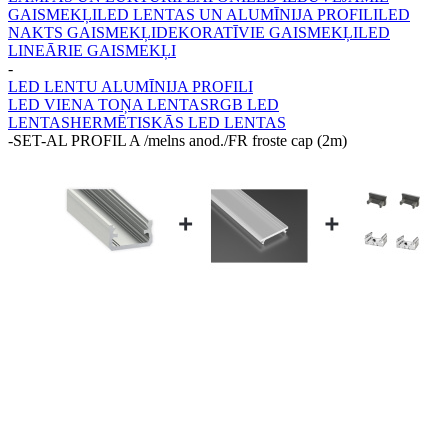
GAISMEKĻI
LED LENTAS UN ALUMĪNIJA PROFILI
LED
NAKTS GAISMEKĻI
DEKORATĪVIE GAISMEKĻI
LED
LINEĀRIE GAISMEKĻI
-
LED LENTU ALUMĪNIJA PROFILI
LED VIENA TOŅA LENTAS
RGB LED
LENTAS
HERMĒTISKĀS LED LENTAS
-
SET-AL PROFIL A /melns anod./FR froste cap (2m)