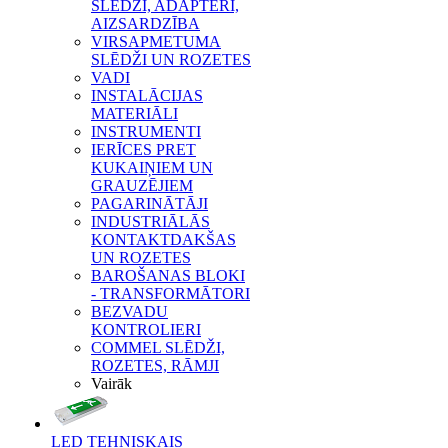
SLĒDŽI, ADAPTERI,
AIZSARDZĪBA
VIRSAPMETUMA
SLĒDŽI UN ROZETES
VADI
INSTALĀCIJAS
MATERIĀLI
INSTRUMENTI
IERĪCES PRET
KUKAIŅIEM UN
GRAUZĒJIEM
PAGARINĀTĀJI
INDUSTRIĀLĀS
KONTAKTDAKŠAS
UN ROZETES
BAROŠANAS BLOKI
- TRANSFORMĀTORI
BEZVADU
KONTROLIERI
COMMEL SLĒDŽI,
ROZETES, RĀMJI
Vairāk
LED TEHNISKAIS