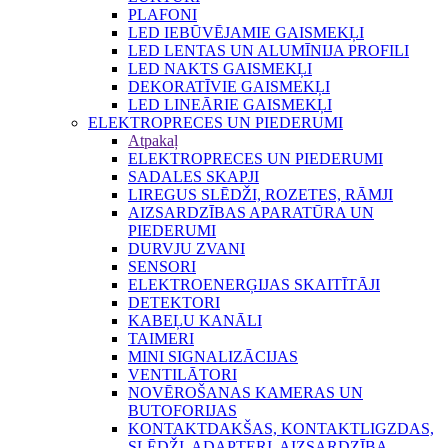
PLAFONI
LED IEBŪVĒJAMIE GAISMEKĻI
LED LENTAS UN ALUMĪNIJA PROFILI
LED NAKTS GAISMEKĻI
DEKORATĪVIE GAISMEKĻI
LED LINEĀRIE GAISMEKĻI
ELEKTROPRECES UN PIEDERUMI
Atpakaļ
ELEKTROPRECES UN PIEDERUMI
SADALES SKAPJI
LIREGUS SLĒDŽI, ROZETES, RĀMJI
AIZSARDZĪBAS APARATŪRA UN
PIEDERUMI
DURVJU ZVANI
SENSORI
ELEKTROENERĢIJAS SKAITĪTĀJI
DETEKTORI
KABEĻU KANĀLI
TAIMERI
MINI SIGNALIZĀCIJAS
VENTILĀTORI
NOVĒROŠANAS KAMERAS UN
BUTOFORIJAS
KONTAKTDAKŠAS, KONTAKTLIGZDAS,
SLĒDŽI, ADAPTERI, AIZSARDZĪBA