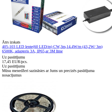
Ātrs izskats
405-103 LED lente(60 LED/m) CW,3m,14.4W/m (43,2W/ 3m)
6500K, adapteris 3A, IP65,ar 3M līme
Uz pasūtījumu
17,45
EUR
/pcs.
Uz pasūtījumu
Mūsu menedžeri sazināsies ar Jums un precizēs pasūtījuma
nosacījumus