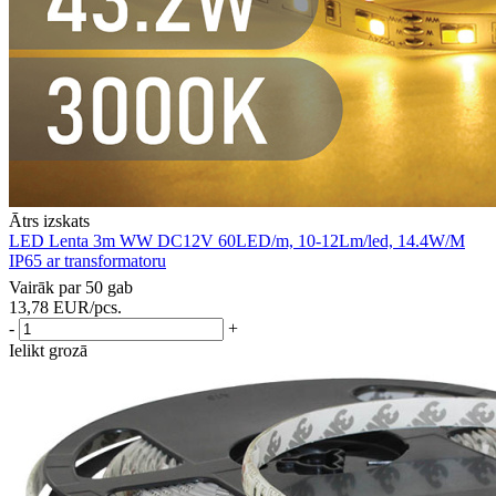
Ātrs izskats
LED Lenta 3m WW DC12V 60LED/m, 10-12Lm/led, 14.4W/M
IP65 ar transformatoru
Vairāk par 50 gab
13,78
EUR
/pcs.
-
+
Ielikt grozā