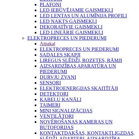
PLAFONI
LED IEBŪVĒJAMIE GAISMEKĻI
LED LENTAS UN ALUMĪNIJA PROFILI
LED NAKTS GAISMEKĻI
DEKORATĪVIE GAISMEKĻI
LED LINEĀRIE GAISMEKĻI
ELEKTROPRECES UN PIEDERUMI
Atpakaļ
ELEKTROPRECES UN PIEDERUMI
SADALES SKAPJI
LIREGUS SLĒDŽI, ROZETES, RĀMJI
AIZSARDZĪBAS APARATŪRA UN
PIEDERUMI
DURVJU ZVANI
SENSORI
ELEKTROENERĢIJAS SKAITĪTĀJI
DETEKTORI
KABEĻU KANĀLI
TAIMERI
MINI SIGNALIZĀCIJAS
VENTILĀTORI
NOVĒROŠANAS KAMERAS UN
BUTOFORIJAS
KONTAKTDAKŠAS, KONTAKTLIGZDAS,
SLĒDŽI, ADAPTERI, AIZSARDZĪBA