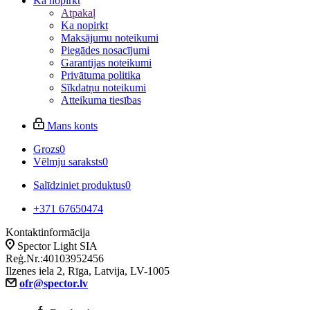
Ka nopirkt
Atpakaļ
Ka nopirkt
Maksājumu noteikumi
Piegādes nosacījumi
Garantijas noteikumi
Privātuma politika
Sīkdatņu noteikumi
Atteikuma tiesības
Mans konts
Grozs
0
Vēlmju saraksts
0
Salīdziniet produktus
0
+371 67650474
Kontaktinformācija
Spector Light SIA
Reģ.Nr.:40103952456
Ilzenes iela 2, Rīga, Latvija, LV-1005
ofr@spector.lv