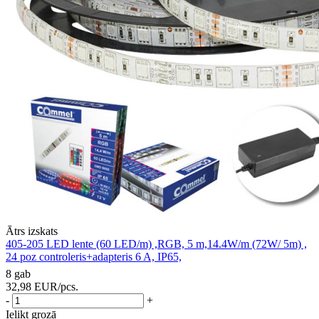
Ātrs izskats
405-205 LED lente (60 LED/m) ,RGB, 5 m,14.4W/m (72W/ 5m) ,
24 poz controleris+adapteris 6 A, IP65,
8 gab
32,98
EUR
/pcs.
-
+
Ielikt grozā