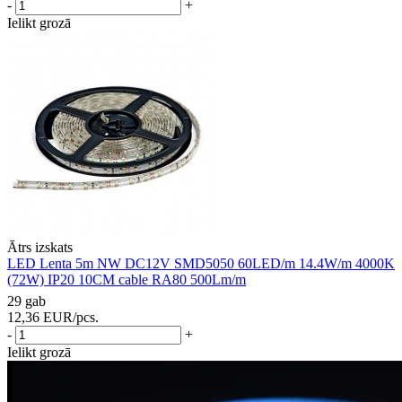
-
+
Ielikt grozā
Ātrs izskats
LED Lenta 5m NW DC12V SMD5050 60LED/m 14.4W/m 4000K
(72W) IP20 10CM cable RA80 500Lm/m
29 gab
12,36
EUR
/pcs.
-
+
Ielikt grozā