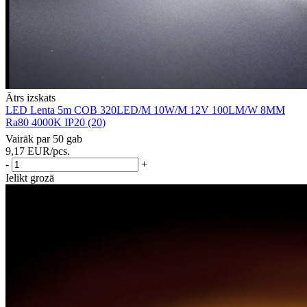
Ātrs izskats
LED Lenta 5m COB 320LED/M 10W/M 12V 100LM/W 8MM
Ra80 4000K IP20 (20)
Vairāk par 50 gab
9,17
EUR
/pcs.
-
+
Ielikt grozā