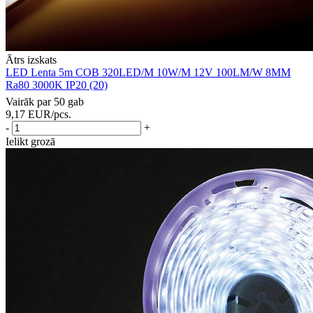
Ātrs izskats
LED Lenta 5m COB 320LED/M 10W/M 12V 100LM/W 8MM
Ra80 3000K IP20 (20)
Vairāk par 50 gab
9,17
EUR
/pcs.
-
+
Ielikt grozā