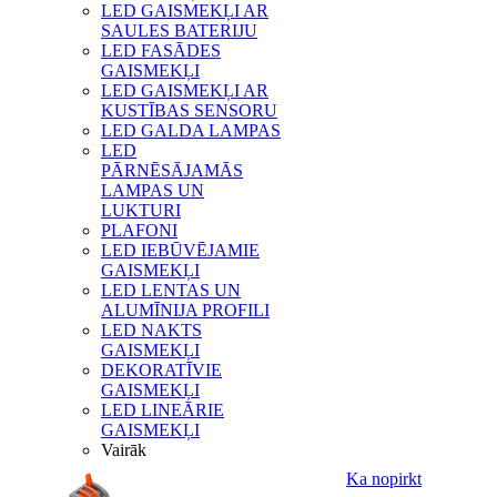
LED GAISMEKĻI AR
SAULES BATERIJU
LED FASĀDES
GAISMEKĻI
LED GAISMEKĻI AR
KUSTĪBAS SENSORU
LED GALDA LAMPAS
LED
PĀRNĒSĀJAMĀS
LAMPAS UN
LUKTURI
PLAFONI
LED IEBŪVĒJAMIE
GAISMEKĻI
LED LENTAS UN
ALUMĪNIJA PROFILI
LED NAKTS
GAISMEKĻI
DEKORATĪVIE
GAISMEKĻI
LED LINEĀRIE
GAISMEKĻI
Vairāk
Ka nopirkt