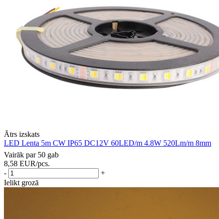
Ātrs izskats
LED Lenta 5m CW IP65 DC12V 60LED/m 4.8W 520Lm/m 8mm
Vairāk par 50 gab
8,58
EUR
/pcs.
-
+
Ielikt grozā