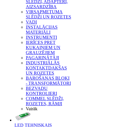
SLĒDŽI, ADAPTERI,
AIZSARDZĪBA
VIRSAPMETUMA
SLĒDŽI UN ROZETES
VADI
INSTALĀCIJAS
MATERIĀLI
INSTRUMENTI
IERĪCES PRET
KUKAIŅIEM UN
GRAUZĒJIEM
PAGARINĀTĀJI
INDUSTRIĀLĀS
KONTAKTDAKŠAS
UN ROZETES
BAROŠANAS BLOKI
- TRANSFORMĀTORI
BEZVADU
KONTROLIERI
COMMEL SLĒDŽI,
ROZETES, RĀMJI
Vairāk
LED TEHNISKAIS