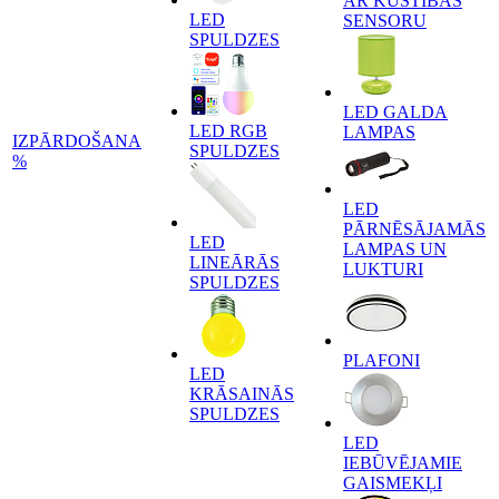
AR KUSTĪBAS
LED
SENSORU
SPULDZES
LED GALDA
LED RGB
LAMPAS
IZPĀRDOŠANA
SPULDZES
%
LED
PĀRNĒSĀJAMĀS
LED
LAMPAS UN
LINEĀRĀS
LUKTURI
SPULDZES
PLAFONI
LED
KRĀSAINĀS
SPULDZES
LED
IEBŪVĒJAMIE
GAISMEKĻI