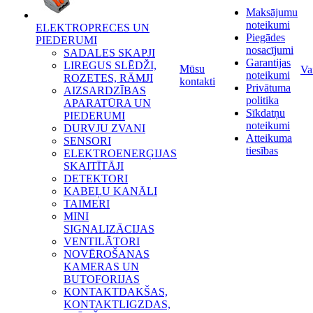
Maksājumu
noteikumi
ELEKTROPRECES UN
Piegādes
PIEDERUMI
nosacījumi
SADALES SKAPJI
Garantijas
LIREGUS SLĒDŽI,
Mūsu
Va
noteikumi
ROZETES, RĀMJI
kontakti
Privātuma
AIZSARDZĪBAS
politika
APARATŪRA UN
Sīkdatņu
PIEDERUMI
noteikumi
DURVJU ZVANI
Atteikuma
SENSORI
tiesības
ELEKTROENERĢIJAS
SKAITĪTĀJI
DETEKTORI
KABEĻU KANĀLI
TAIMERI
MINI
SIGNALIZĀCIJAS
VENTILĀTORI
NOVĒROŠANAS
KAMERAS UN
BUTOFORIJAS
KONTAKTDAKŠAS,
KONTAKTLIGZDAS,