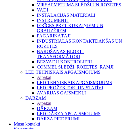
VIRSAPMETUMA SLĒDŽI UN ROZETES
VADI
INSTALĀCIJAS MATERIĀLI
INSTRUMENTI
IERĪCES PRET KUKAIŅIEM UN
GRAUZĒJIEM
PAGARINĀTĀJI
INDUSTRIĀLĀS KONTAKTDAKŠAS UN
ROZETES
BAROŠANAS BLOKI -
TRANSFORMĀTORI
BEZVADU KONTROLIERI
COMMEL SLĒDŽI, ROZETES, RĀMJI
LED TEHNISKAIS APGAISMOJUMS
Atpakaļ
LED TEHNISKAIS APGAISMOJUMS
LED PROŽEKTORI UN STATĪVI
AVĀRIJAS GAISMEKĻI
DĀRZAM
Atpakaļ
DĀRZAM
LED DĀRZA APGAISMOJUMS
DĀRZA PIEDERUMI
Mūsu kontakti