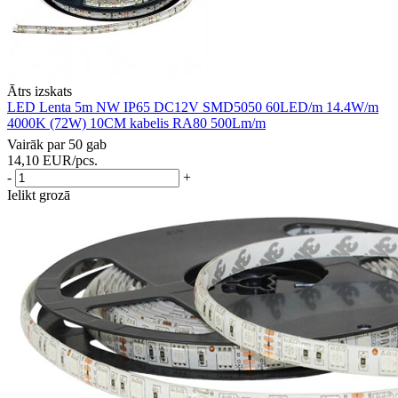
Ātrs izskats
LED Lenta 5m NW IP65 DC12V SMD5050 60LED/m 14.4W/m
4000K (72W) 10CM kabelis RA80 500Lm/m
Vairāk par 50 gab
14,10
EUR
/pcs.
-
+
Ielikt grozā