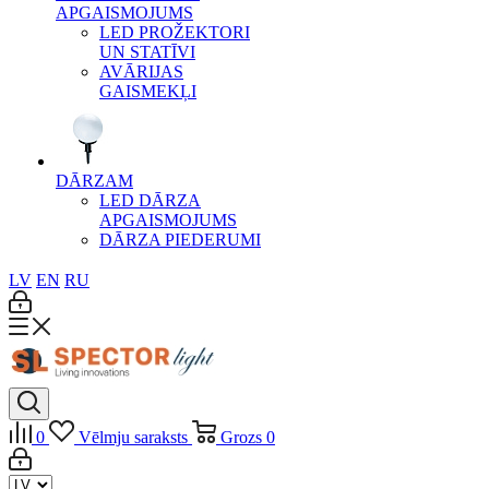
APGAISMOJUMS
LED PROŽEKTORI
UN STATĪVI
AVĀRIJAS
GAISMEKĻI
DĀRZAM
LED DĀRZA
APGAISMOJUMS
DĀRZA PIEDERUMI
LV
EN
RU
0
Vēlmju saraksts
Grozs
0