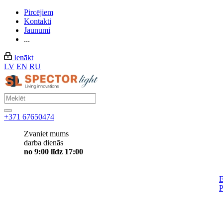
Pircējiem
Kontakti
Jaunumi
...
Ienākt
LV
EN
RU
+371 67650474
Zvaniet mums
darba dienās
no 9:00 līdz 17:00