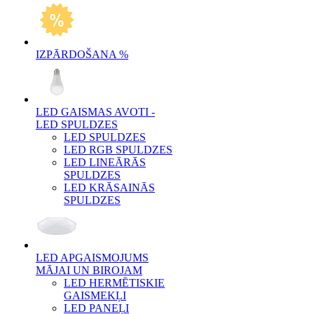
IZPĀRDOŠANA %
LED GAISMAS AVOTI -
LED SPULDZES
LED SPULDZES
LED RGB SPULDZES
LED LINEĀRĀS
SPULDZES
LED KRĀSAINĀS
SPULDZES
LED APGAISMOJUMS
MĀJAI UN BIROJAM
LED HERMĒTISKIE
GAISMEKĻI
LED PANEĻI