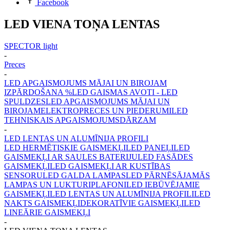
Facebook
LED VIENA TOŅA LENTAS
SPECTOR light
-
Preces
-
LED APGAISMOJUMS MĀJAI UN BIROJAM
IZPĀRDOŠANA %
LED GAISMAS AVOTI - LED
SPULDZES
LED APGAISMOJUMS MĀJAI UN
BIROJAM
ELEKTROPRECES UN PIEDERUMI
LED
TEHNISKAIS APGAISMOJUMS
DĀRZAM
-
LED LENTAS UN ALUMĪNIJA PROFILI
LED HERMĒTISKIE GAISMEKĻI
LED PANEĻI
LED
GAISMEKĻI AR SAULES BATERIJU
LED FASĀDES
GAISMEKĻI
LED GAISMEKĻI AR KUSTĪBAS
SENSORU
LED GALDA LAMPAS
LED PĀRNĒSĀJAMĀS
LAMPAS UN LUKTURI
PLAFONI
LED IEBŪVĒJAMIE
GAISMEKĻI
LED LENTAS UN ALUMĪNIJA PROFILI
LED
NAKTS GAISMEKĻI
DEKORATĪVIE GAISMEKĻI
LED
LINEĀRIE GAISMEKĻI
-