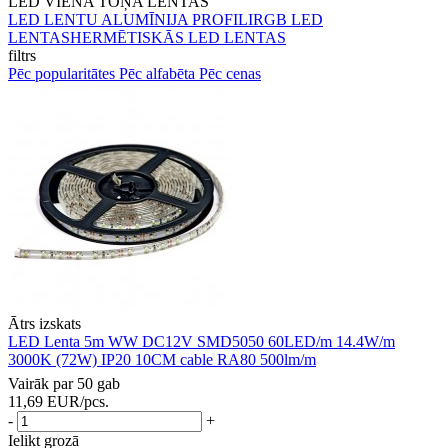
LED VIENA TOŅA LENTAS
LED LENTU ALUMĪNIJA PROFILI
RGB LED
LENTAS
HERMĒTISKĀS LED LENTAS
filtrs
Pēc popularitātes
Pēc alfabēta
Pēc cenas
Ātrs izskats
LED Lenta 5m WW DC12V SMD5050 60LED/m 14.4W/m
3000K (72W) IP20 10CM cable RA80 500lm/m
Vairāk par 50 gab
11,69
EUR
/pcs.
-
+
Ielikt grozā