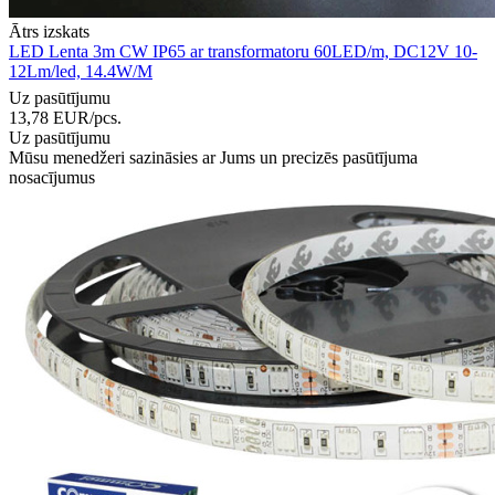
Ātrs izskats
LED Lenta 3m CW IP65 ar transformatoru 60LED/m, DC12V 10-
12Lm/led, 14.4W/M
Uz pasūtījumu
13,78
EUR
/pcs.
Uz pasūtījumu
Mūsu menedžeri sazināsies ar Jums un precizēs pasūtījuma
nosacījumus