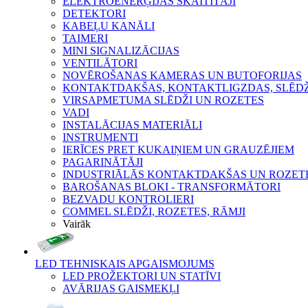
ELEKTROENERĢIJAS SKAITĪTĀJI
DETEKTORI
KABEĻU KANĀLI
TAIMERI
MINI SIGNALIZĀCIJAS
VENTILĀTORI
NOVĒROŠANAS KAMERAS UN BUTOFORIJAS
KONTAKTDAKŠAS, KONTAKTLIGZDAS, SLĒDŽI
VIRSAPMETUMA SLĒDŽI UN ROZETES
VADI
INSTALĀCIJAS MATERIĀLI
INSTRUMENTI
IERĪCES PRET KUKAIŅIEM UN GRAUZĒJIEM
PAGARINĀTĀJI
INDUSTRIĀLĀS KONTAKTDAKŠAS UN ROZET
BAROŠANAS BLOKI - TRANSFORMĀTORI
BEZVADU KONTROLIERI
COMMEL SLĒDŽI, ROZETES, RĀMJI
Vairāk
LED TEHNISKAIS APGAISMOJUMS
LED PROŽEKTORI UN STATĪVI
AVĀRIJAS GAISMEKĻI