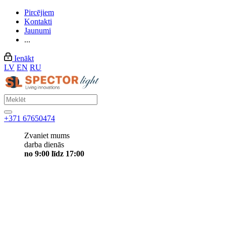
Pircējiem
Kontakti
Jaunumi
...
Ienākt
LV
EN
RU
+371 67650474
Zvaniet mums
darba dienās
no 9:00 līdz 17:00