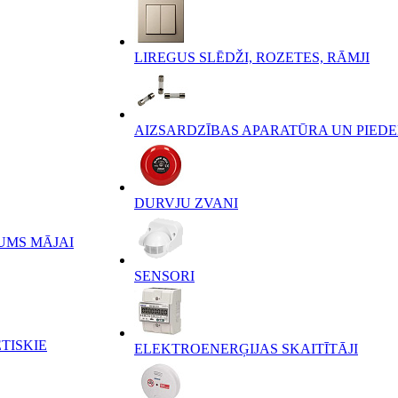
LIREGUS SLĒDŽI, ROZETES, RĀMJI
AIZSARDZĪBAS APARATŪRA UN PIED
DURVJU ZVANI
UMS MĀJAI
SENSORI
TISKIE
ELEKTROENERĢIJAS SKAITĪTĀJI