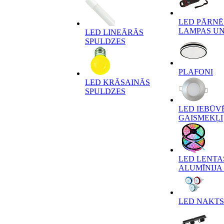
LED PĀRN
LAMPAS UN
LED LINEĀRĀS
SPULDZES
PLAFONI
LED KRĀSAINĀS
SPULDZES
LED IEBŪV
GAISMEKĻI
LED LENTA
ALUMĪNIJA 
LED NAKTS