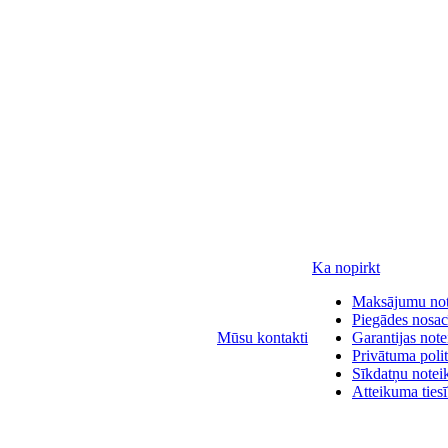
Ka nopirkt
Maksājumu no
Piegādes nosac
Mūsu kontakti
Garantijas not
Privātuma polit
Sīkdatņu notei
Atteikuma ties