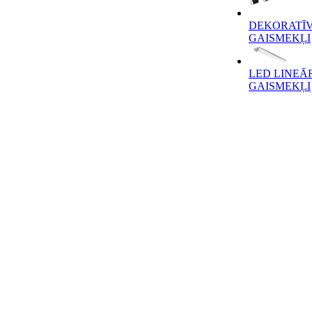
DEKORATĪV
GAISMEKĻI
LED LINEĀ
GAISMEKĻI