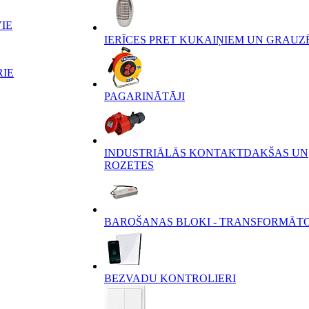
IE
IERĪCES PRET KUKAIŅIEM UN GRAUZ
RIE
PAGARINĀTĀJI
INDUSTRIĀLĀS KONTAKTDAKŠAS UN
ROZETES
BAROŠANAS BLOKI - TRANSFORMĀT
BEZVADU KONTROLIERI