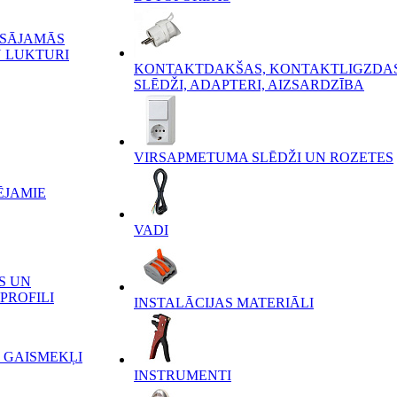
ĒSĀJAMĀS
 LUKTURI
KONTAKTDAKŠAS, KONTAKTLIGZDAS
SLĒDŽI, ADAPTERI, AIZSARDZĪBA
VIRSAPMETUMA SLĒDŽI UN ROZETES
ĒJAMIE
VADI
S UN
PROFILI
INSTALĀCIJAS MATERIĀLI
 GAISMEKĻI
INSTRUMENTI