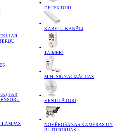
DETEKTORI
I
KABEĻU KANĀLI
EKĻI AR
TERIJU
TAIMERI
ES
MINI SIGNALIZĀCIJAS
EKĻI AR
SENSORU
VENTILĀTORI
A LAMPAS
NOVĒROŠANAS KAMERAS UN
BUTOFORIJAS