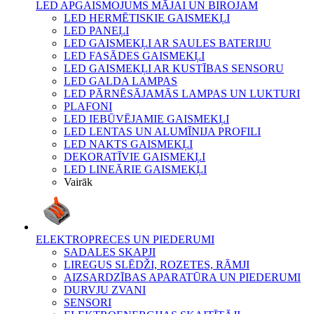
LED APGAISMOJUMS MĀJAI UN BIROJAM
LED HERMĒTISKIE GAISMEKĻI
LED PANEĻI
LED GAISMEKĻI AR SAULES BATERIJU
LED FASĀDES GAISMEKĻI
LED GAISMEKĻI AR KUSTĪBAS SENSORU
LED GALDA LAMPAS
LED PĀRNĒSĀJAMĀS LAMPAS UN LUKTURI
PLAFONI
LED IEBŪVĒJAMIE GAISMEKĻI
LED LENTAS UN ALUMĪNIJA PROFILI
LED NAKTS GAISMEKĻI
DEKORATĪVIE GAISMEKĻI
LED LINEĀRIE GAISMEKĻI
Vairāk
ELEKTROPRECES UN PIEDERUMI
SADALES SKAPJI
LIREGUS SLĒDŽI, ROZETES, RĀMJI
AIZSARDZĪBAS APARATŪRA UN PIEDERUMI
DURVJU ZVANI
SENSORI